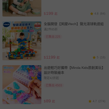
199
$
4.8
(84)
起
全腦開發【英國Vtech】聲光滾球軌道組
滿2件85折
已售出 225
1199
$
5
(16)
起
出遊輕巧好攜帶【Mirola Kids原創美玩】
設計時裝繪本
限定42折起
已售出 4503
89
$
4.7
(274)
起