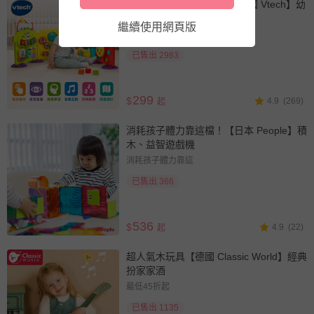
全球電子學習品牌 No.1【英國 Vtech】幼
兒早教益智玩具
繼續使用網頁版
2件95折
已售出 2983
299
$
4.9
(269)
起
消耗孩子體力靠這檔！【日本 People】積
木、益智遊戲機
消耗孩子體力靠這
已售出 366
536
$
4.9
(22)
起
超人氣木玩具【德國 Classic World】經典
扮家家酒
最低45折起
已售出 1135