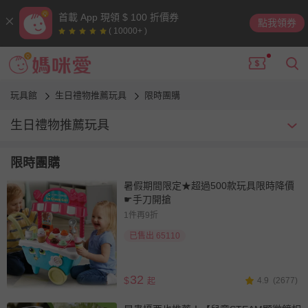
首載 App 現領 $ 100 折價券
點我領券
( 10000+ )
玩具館
生日禮物推薦玩具
限時團購
生日禮物推薦玩具
心肝寶貝又長大一歲了！今年想給孩子什麼生日禮物呢？新奇的玩
限時團購
具、實用的文具用品，還是孩子最愛的汪汪隊、森林家組等人氣卡
通的周邊商品？媽咪愛整理一系列最熱門的幼兒禮物清單，快下滑
暑假期間限定★超過500款玩具限時降價
看介紹！
☛手刀開搶
1件再9折
已售出 65110
32
$
4.9
(2677)
起