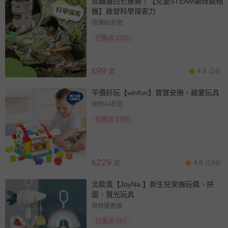
昆蟲擾西也推薦！【兒童STEAM顯微鏡相
機】啟發科學探索力
降價66折起
已售出 1231
99
$
4.9
(24)
起
平價好玩【winfun】寶寶安撫、啟蒙玩具
限時44折起
已售出 2756
229
$
4.9
(194)
起
北歐風【JoyNa 】新生兒安撫玩偶、拼
圖、聲光玩具
限時優惠價
已售出 747