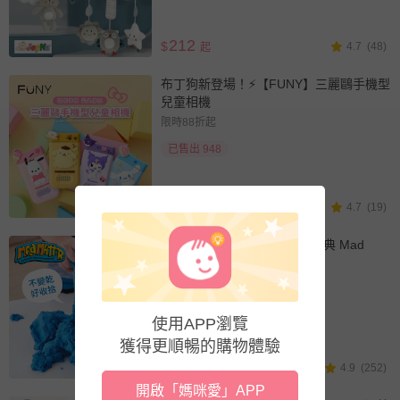
212
$
4.7
(48)
起
布丁狗新登場！⚡️【FUNY】三麗鷗手機型
兒童相機
限時88折起
已售出 948
1520
$
4.7
(19)
起
大人小孩都瘋狂的遊戲沙【瑞典 Mad
Mattr】動力沙黏土
兩件9折再送好禮
已售出 3006
使用APP瀏覽
獲得更順暢的購物體驗
399
$
4.9
(252)
起
開啟「媽咪愛」APP