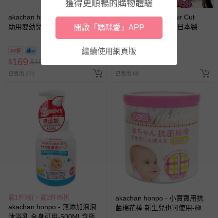
獲得更順暢的購物體驗
區，可能會無法配送，或須依據商品需加收離島運費。廠商
亦保留出貨與否的權利。離島、偏遠地區、樓層親送等加價
akachan honpo - 0~2歲家長輔
akachan honpo - Hair Cut
助用嬰幼兒牙刷12支入
Monster瀏海修剪梳-日本製
開啟「媽咪愛」APP
費用，可能會另需加收。
商品實際的配達日期，可於訂單個人資料內的查詢訂單內，
繼續使用網頁版
89折
即將售完
已出貨通知之訊息為主。
169
430
$
$
190
$
如您收到商品，請依正常流程檢查是否完好，若商品遇瑕疵
已售出 271
已售出 60
情形，您可申請更換新品或退貨，請見：
退貨的辦理流程
。
若您對於會員帳號、商品訂購與資訊、購物流程、付款方
式、折價券與購物金的使用、退貨及商品運送方式等有疑
問，你可詳見：
媽咪愛客服中心
。
預購商品：預購為海外同步代購，遇缺貨即會通知媽咪並協
助取消退款事宜。
商品如因「價格、組合」等錯誤原因，導致無法安排出貨，
會主動以簡訊及mail通知訂單取消事宜，並將提供適當補
償。
滿1件9折，滿2件85折
akachan honpo - 小寶寶用抗
akachan honpo - 無添加泡泡
菌棉花棒 新生兒也可使用-極細
沐浴乳 全身可用-500ML含瓶-
款480枝-日本製