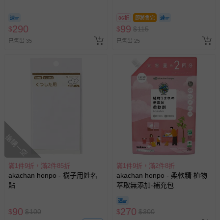
型3包入-白色
86折
即將售完
290
99
$
$
$
115
已售出 35
已售出 25
搶購一空
滿1件9折，滿2件85折
滿1件9折，滿2件8折
akachan honpo - 襪子用姓名
akachan honpo - 柔軟精 植物
貼
萃取無添加-補充包
90
270
$
$
100
$
$
300