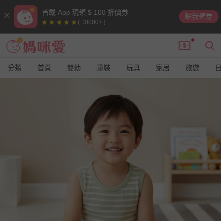
首載 App 現領 $ 100 折價券
點我領券
( 10000+ )
分類
首頁
嬰幼
童裝
玩具
家居
旅遊