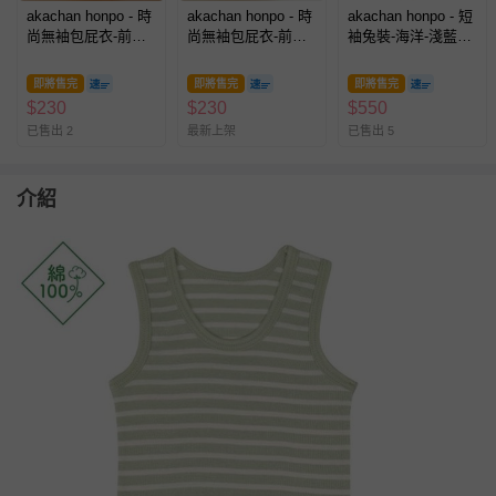
akachan honpo - 時
akachan honpo - 時
akachan honpo - 短
尚無袖包屁衣-前開
尚無袖包屁衣-前開
袖兔裝-海洋-淺藍色-
式-橘色
式-藍色
日本製
即將售完
即將售完
即將售完
$
230
$
230
$
550
已售出 2
最新上架
已售出 5
介紹