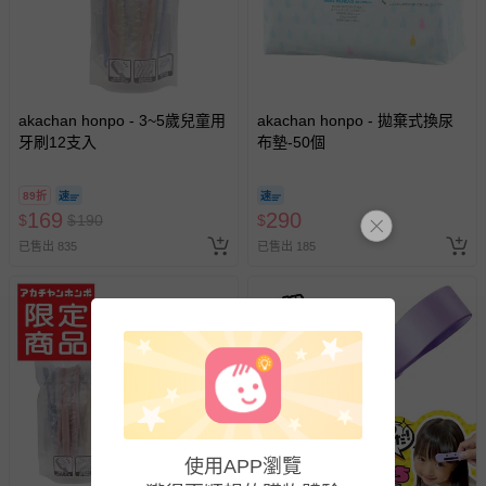
非以有形媒介提供之數位內容或一經提供即為完成之線
上服務，經消費者事先同意始提供（例如線上課程、遊
戲或活動點數等）。
已拆封之以下類型商品：
akachan honpo - 3~5歲兒童用
akachan honpo - 拋棄式換尿
-個人衛生用品（例如尿布、貼身衣物、泳裝、襪子、地
牙刷12支入
布墊-50個
墊、寢具類等）。
-新生兒親膚衣物（嬰幼兒包巾與背巾、包屁衣、學習
褲、紗布衣等）。
89折
169
290
$
$
-接觸性孕哺產品（奶嘴、奶瓶、擠乳器、哺乳衣、托腹
190
$
帶束縛衣、餐搖椅等）。
已售出 835
已售出 185
-其他原廠盒裝商品封口處已貼上「不可拆封」，或具警
示字句等說明貼紙、封條者。
國際航空、客運、訂房等服務。
相關的退換貨辦理流程，可詳見：
退換貨 & 退款問題
其他常見問題：
使用APP瀏覽
運送服務：目前提供的運送僅限台灣本島。如您位於離島地