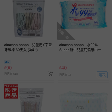
瑕疵退換貨所產生的運費，將由媽咪愛負責處理，若非瑕疵
退貨，您可至『查詢訂單』>『已出貨』中查詢該筆訂單，
並點選『我要退貨』即可進行申請。若有相關退貨問題，請
至媽咪愛
LINE@客服ID: @mamilove
我們將依序為您處理
與服務，謝謝。
搶購一空
針對滿件折/滿額贈…等活動，如因部份退貨，而該訂單保
留商品未達活動門檻，將以原價計算，活動贈品亦需一併退
akachan honpo - 兒童用Y字型
akachan honpo - 水99%
回。
牙線棒 30支入 (3歲~)
Super 新生兒屁屁濕紙巾一般
型-90張x1包-日本製
部分商品依據消費者保護法的規定，不適用七天鑑賞期/猶
豫期範圍：
90
40
$
$
易於腐敗、保存期限較短或解約時即將逾期（例如生鮮
已售出 618
追蹤
已售出 16
商品、食品等）。
客製化商品（例如客製生日書、姓名貼等）。
報紙、期刊或雜誌（惟書籍如經拆封、使用，則酌收整
新費用）。
經消費者拆封之影音商品或電腦軟體（例如 DVD、CD
等）。