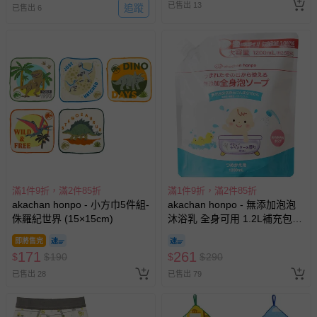
已售出 13
追蹤
已售出 6
滿1件9折，滿2件85折
滿1件9折，滿2件85折
akachan honpo - 小方巾5件組-
akachan honpo - 無添加泡泡
侏羅紀世界 (15×15cm)
沐浴乳 全身可用 1.2L補充包
(1200ml)-日本製
即將售完
171
261
$
$
190
$
$
290
已售出 28
已售出 79