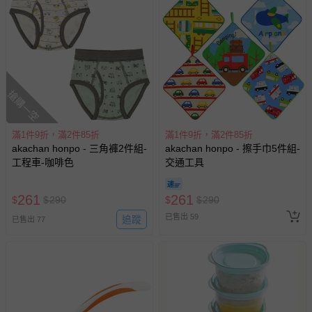
搶購一空
滿1件9折，滿2件85折
滿1件9折，滿2件85折
akachan honpo - 三角褲2件組-
akachan honpo - 擦手巾5件組-
工程車-咖啡色
交通工具
261
261
$
$
290
$
$
290
已售出 59
追蹤
已售出 77