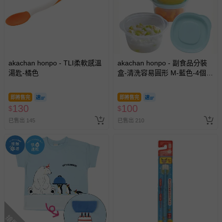
akachan honpo - TLI柔軟感溫
akachan honpo - 副食品分裝
湯匙-橘色
盒-清洗容易圓形 M-藍色-4個
入/100ml-日本製
即將售完
即將售完
130
100
$
$
已售出 145
已售出 210