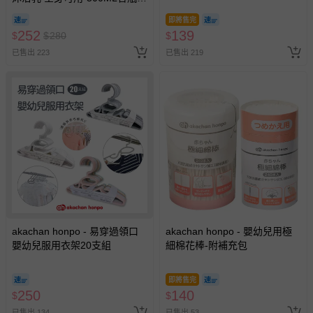
日本製
即將售完
252
139
$
$
280
$
已售出 223
已售出 219
akachan honpo - 易穿過領口
akachan honpo - 嬰幼兒用極
嬰幼兒服用衣架20支組
細棉花棒-附補充包
即將售完
250
140
$
$
已售出 134
已售出 53