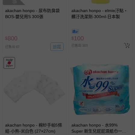
akachan honpo - 尿布防臭袋
akachan honpo - elmie汙點・
BOS-嬰兒用S 300張
髒汙洗潔劑-300ml-日本製
800
100
$
$
已售出 303
追蹤
已售出 67
akachan honpo - 棉紗手帕5條
akachan honpo - 水99%
組-小熊-米白色 (27×27cm)
Super 新生兒屁屁濕紙巾一般