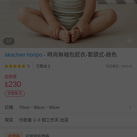
1/7
akachan honpo
-
時尚無袖包屁衣-套頭式-綠色
5
已售出 3
商品編號：968548
促銷價
230
$
即將售完
尺碼
70cm、80cm、90cm
現貨
付款後 1~3 個工作天 出貨
折價券
可使用折價券