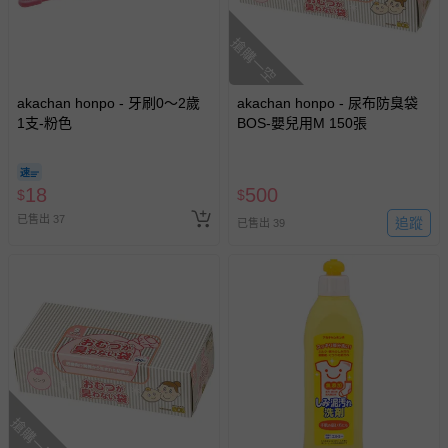
搶購一空
akachan honpo - 牙刷0～2歲
akachan honpo - 尿布防臭袋
1支-粉色
BOS-嬰兒用M 150張
18
500
$
$
已售出 37
追蹤
已售出 39
搶購一空