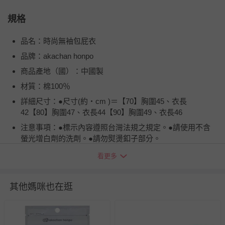
規格
品名：時尚無袖包屁衣
品牌：akachan honpo
商品產地（國）：中國製
材質：棉100％
詳細尺寸：●尺寸(約・cm )＝【70】胸圍45、衣長
42【80】胸圍47、衣長44【90】胸圍49、衣長46
注意事項：●標示內容遵照台灣法規之規定。●請使用不含
螢光增白劑的洗劑。●請勿熨燙釦子部分。
退換貨須知
看更多
您所購買的商品享有7天的鑑賞期／猶豫期權益，但此期間
並非試用期，您所退回的商品必須是未經使用的全新狀態，
其他媽咪也在逛
包含完整包裝、配件、說明文件及贈品等。
如需退換貨，請於收到商品7天（含例假日內提出），如為