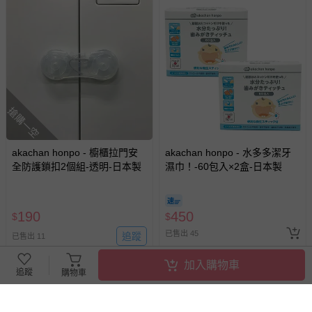
搶購一空
akachan honpo - 櫥櫃拉門安
akachan honpo - 水多多潔牙
全防護鎖扣2個組-透明-日本製
濕巾！-60包入×2盒-日本製
190
450
$
$
已售出 45
追蹤
已售出 11
加入購物車
追蹤
購物車