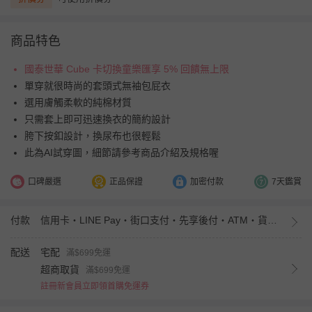
商品特色
國泰世華 Cube 卡切換童樂匯享 5% 回饋無上限
單穿就很時尚的套頭式無袖包屁衣
選用膚觸柔軟的純棉材質
只需套上即可迅速換衣的簡約設計
胯下按釦設計，換尿布也很輕鬆
此為AI試穿圖，細節請參考商品介紹及規格喔
口碑嚴選
正品保證
加密付款
7天鑑賞
付款
信用卡・LINE Pay・街口支付・先享後付・ATM・貨到付款・iPASS MONEY
配送
宅配
滿$699免運
超商取貨
滿$699免運
註冊新會員立即領首購免運券