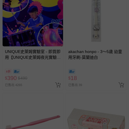
UNIQUE史萊姆實驗室 - 即買即
akachan honpo - 3～5歳 幼童
用【UNIQUE史萊姆夜光實驗室
用牙刷-莫蘭迪白
@ 台北科教館 】2026/6/11-
8/30 (電子票券，於展期現場憑
8折
訂單編號兌換，逾期作廢) (大
390
18
$
$
490
$
人小孩均一價(3歲以上需購票))
已售出 4265
已售出 39