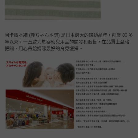
阿卡將本舖 (赤ちゃん本舗) 是日本最大的婦幼品牌，創業 80 多
年以來，一直致力於嬰幼兒用品的開發和販售，在品質上嚴格
把關，用心帶給媽咪最好的育兒選擇。