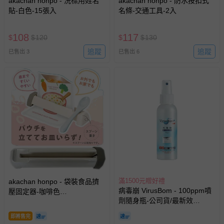
akachan honpo - 洗標用姓名
akachan honpo - 防水按扣式
貼-白色-15張入
名條-交通工具-2入
108
117
$
$
120
$
$
130
追蹤
追蹤
已售出 3
已售出 6
滿1500元贈好禮
akachan honpo - 袋裝食品擠
病毒崩 VirusBom - 100ppm噴
壓固定器-咖啡色
劑隨身瓶-公司貨/最新效
(17.4×4.5×2.9cm)-日本製
期-100ml
即將售完