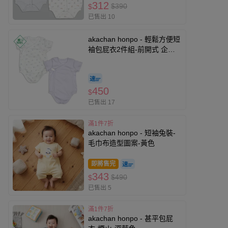
312
$390
$
已售出 10
akachan honpo - 輕鬆方便短
袖包屁衣2件組-前開式 企鵝-
淺藍色
450
$
已售出 17
滿1件7折
akachan honpo - 短袖兔裝-
毛巾布造型圖案-黃色
即將售完
343
$490
$
已售出 5
滿1件7折
akachan honpo - 甚平包屁