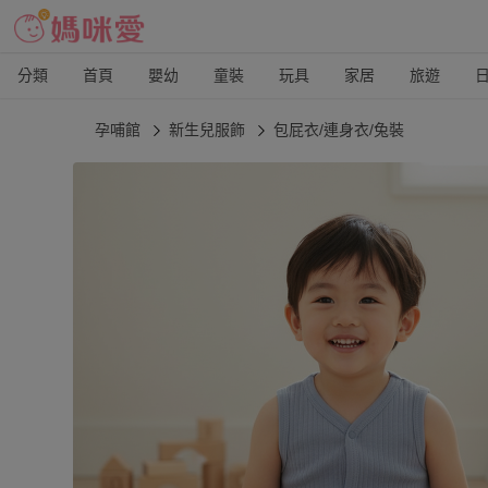
分類
首頁
嬰幼
童裝
玩具
家居
旅遊
孕哺館
新生兒服飾
包屁衣/連身衣/兔裝