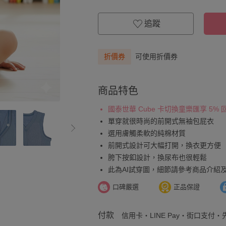
追蹤
折價券
可使用折價券
商品特色
國泰世華 Cube 卡切換童樂匯享 5%
單穿就很時尚的前開式無袖包屁衣
選用膚觸柔軟的純棉材質
前開式設計可大幅打開，換衣更方便
胯下按釦設計，換尿布也很輕鬆
此為AI試穿圖，細節請參考商品介紹
口碑嚴選
正品保證
付款
信用卡・LINE Pay・街口支付・