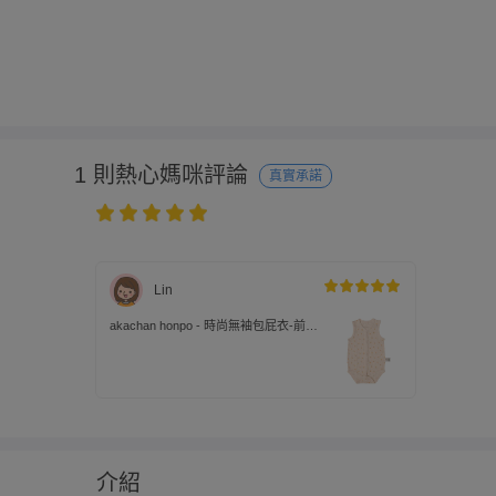
1 則熱心媽咪評論
真實承諾
Lin
akachan honpo - 時尚無袖包屁衣-前開
式 小花-象牙白色
介紹