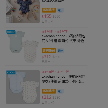
衣-煙火-深藍色
即將售完
455
$650
$
已售出 4
滿1件8折，滿2件7折
akachan honpo - 短袖網眼包
屁衣2件組 套頭式-汽車-綠色
即將售完
312
$390
$
已售出 18
滿1件8折，滿2件7折
akachan honpo - 短袖網眼包
屁衣2件組 前開式-小熊-淺藍
色
即將售完
312
$390
$
已售出 46