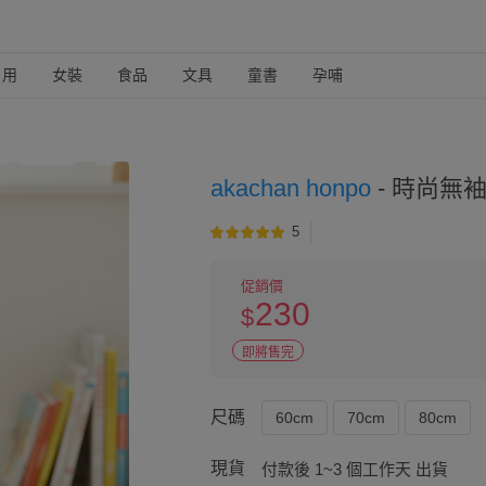
日用
女裝
食品
文具
童書
孕哺
akachan honpo
-
時尚無袖
5
促銷價
230
$
即將售完
尺碼
60cm
70cm
80cm
現貨
付款後 1~3 個工作天 出貨