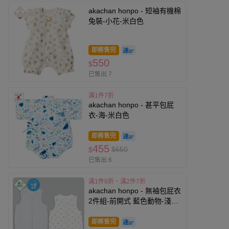
akachan honpo - 短袖有機棉
兔裝-小花-米白色
即將售完
550
$
已售出 7
滿1件7折
akachan honpo - 甚平包屁
衣-海-米白色
即將售完
455
$650
$
已售出 6
滿1件8折，滿2件7折
akachan honpo - 無袖包屁衣
2件組-前開式 藍色動物-淺藍
色
即將售完