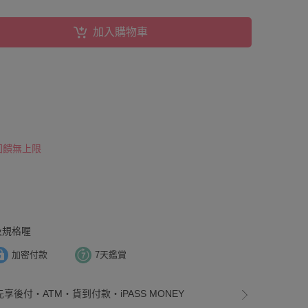
加入購物車
 回饋無上限
及規格喔
加密付款
7天鑑賞
先享後付・ATM・貨到付款・iPASS MONEY