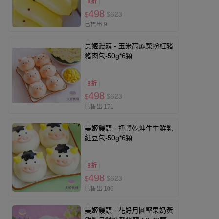
8折
498
$623
$
已售出 9
美姬饅頭 - 玉米高麗菜粉紅豬
豬肉包-50g*6顆
8折
498
$623
$
已售出 171
美姬饅頭 - 扭轉乾坤牛牛鮮乳
紅豆包-50g*6顆
8折
498
$623
$
已售出 106
美姬饅頭 - 花好月圓堅果奶黃