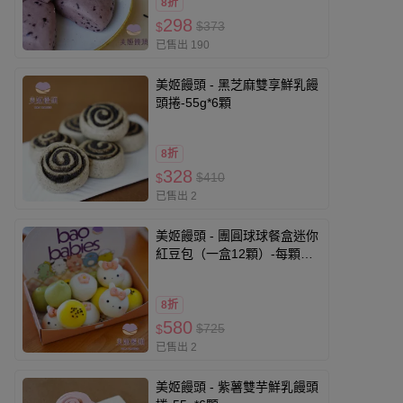
8折
298
$373
$
已售出 190
美姬饅頭 - 黑芝麻雙享鮮乳饅
頭捲-55g*6顆
8折
328
$410
$
已售出 2
美姬饅頭 - 團圓球球餐盒迷你
紅豆包（一盒12顆）-每顆重
量約 15g
8折
580
$725
$
已售出 2
美姬饅頭 - 紫薯雙芋鮮乳饅頭