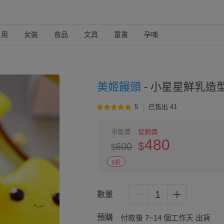
日用
女裝
食品
文具
童書
孕哺
美姬饅頭
-
小星星鮮乳造型饅
5
已售出 41
市售價
促銷價
480
$
600
$
8折
1
數量
預購
付款後 7~14 個工作天 出貨