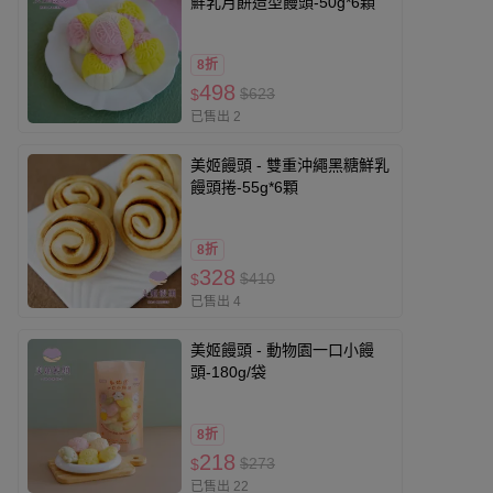
鮮乳月餅造型饅頭-50g*6顆
8折
498
$623
$
已售出 2
美姬饅頭 - 雙重沖繩黑糖鮮乳
饅頭捲-55g*6顆
8折
328
$410
$
已售出 4
美姬饅頭 - 動物園一口小饅
頭-180g/袋
8折
218
$273
$
已售出 22