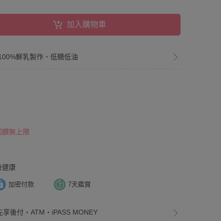
加入購物車
100%鮮乳製作、低糖低油
 回饋無上限
養健康
加密付款
7天鑑賞
享後付・ATM・iPASS MONEY