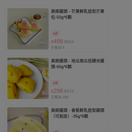
美姬饅頭 - 芒果鮮乳造型芒果
包-50g*6顆
8折
498
$623
$
已售出 5
美姬饅頭 - 地瓜南瓜低糖米饅
頭-60g*6顆
8折
298
$373
$
已售出 260
美姬饅頭 - 香蕉鮮乳造型饅頭
（可剝皮）-35g*6顆