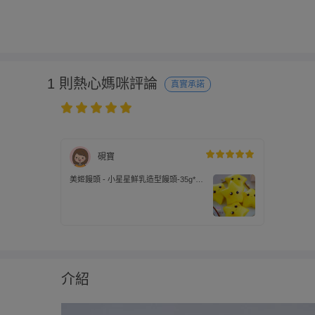
1 則熱心媽咪評論
真實承諾
硯寶
美姬饅頭 - 小星星鮮乳造型饅頭-35g*6
顆
介紹