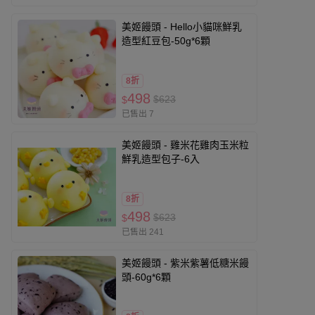
美姬饅頭 - Hello小貓咪鮮乳
造型紅豆包-50g*6顆
8折
498
$623
$
已售出 7
美姬饅頭 - 雞米花雞肉玉米粒
鮮乳造型包子-6入
8折
498
$623
$
已售出 241
美姬饅頭 - 紫米紫薯低糖米饅
頭-60g*6顆