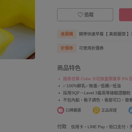
追蹤
進團購
開學快速早餐【 美姬饅頭 】
折價券
可使用折價券
商品特色
國泰世華 Cube 卡切換童樂匯享 5%
✅100%鮮乳✅無蛋✅低糖✅低油
採用SQF－Level 3最高等級驗證麵粉
不包內餡，梔子調色，香甜可口，營
口碑嚴選
正品保證
付款
信用卡・LINE Pay・街口支付・先