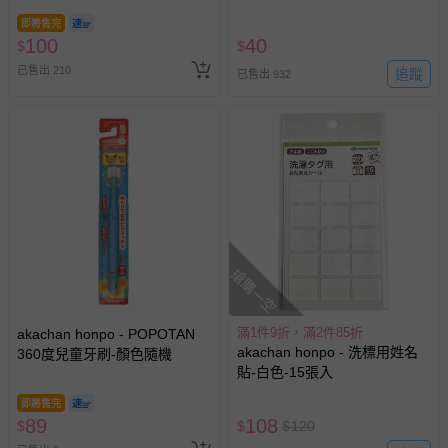
13)-日本製
即將售完
100
40
$
$
已售出 210
追蹤
已售出 932
搶購一空
滿1件9折，滿2件85折
akachan honpo - POPOTAN
akachan honpo - 洗標用姓名
360度兒童牙刷-顏色隨機
貼-白色-15張入
即將售完
89
108
$
$
$
120