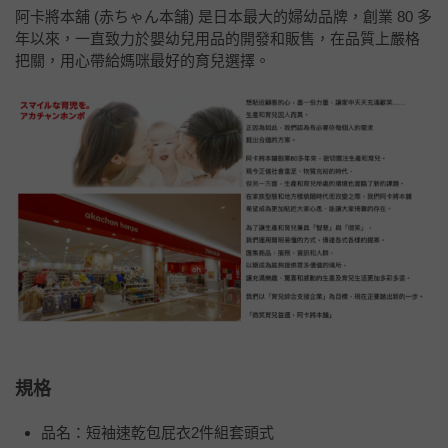
阿卡將本舖 (赤ちゃん本舗) 是日本最大的婦幼品牌，創業 80 多
年以來，一直致力於嬰幼兒用品的開發和販售，在品質上嚴格
把關，用心帶給媽咪最好的育兒選擇。
規格
品名：短袖速乾包屁衣2件組套頭式