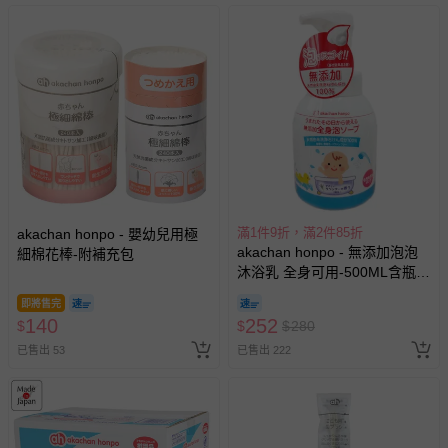
滿1件9折，滿2件85折
akachan honpo - 嬰幼兒用極
akachan honpo - 無添加泡泡
細棉花棒-附補充包
沐浴乳 全身可用-500ML含瓶-
日本製
即將售完
140
252
$
$
$
280
已售出 53
已售出 222