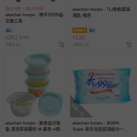
滿1件9折，滿2件85折
akachan honpo - TLI柔軟感溫
akachan honpo - 擦手巾5件組-
湯匙-橘色
交通工具
即將售完
261
130
$
$
290
$
已售出 59
已售出 145
搶購一空
akachan honpo - 副食品分裝
akachan honpo - 水99%
盒-清洗容易圓形 M-藍色-4個
Super 新生兒屁屁濕紙巾一般
入/100ml-日本製
型-90張x1包 (效期至2027-05-