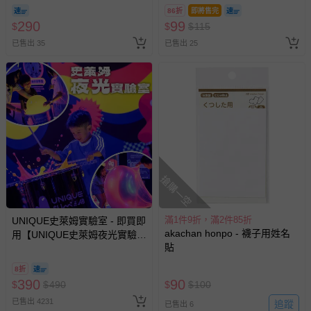
86折
即將售完
290
99
$
$
$
115
已售出 35
已售出 25
搶購一空
滿1件9折，滿2件85折
UNIQUE史萊姆實驗室 - 即買即
akachan honpo - 襪子用姓名
用【UNIQUE史萊姆夜光實驗室
貼
@ 台北科教館 】2026/6/11-
8/30 (電子票券，於展期現場憑
8折
訂單編號兌換，逾期作廢) (大
390
90
$
$
490
$
$
100
人小孩均一價(3歲以上需購票))
已售出 4231
追蹤
已售出 6