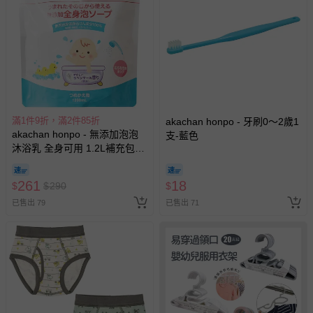
滿1件9折，滿2件85折
akachan honpo - 牙刷0～2歲1
akachan honpo - 無添加泡泡
支-藍色
沐浴乳 全身可用 1.2L補充包
(1200ml)-日本製
261
18
$
$
290
$
已售出 79
已售出 71