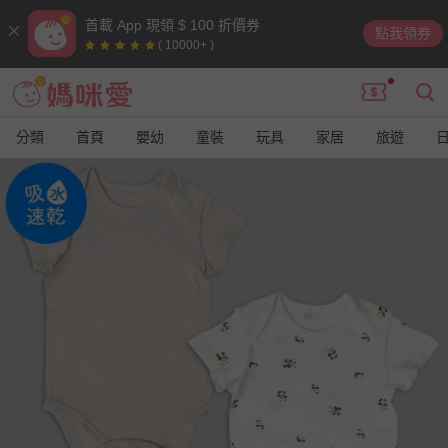
首載 App 現領 $ 100 折價券
點我領券
( 10000+ )
分類
首頁
嬰幼
童裝
玩具
家居
旅遊