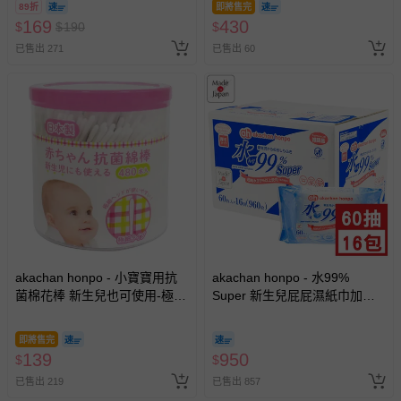
費用，可能會另需加收。
89折
即將售完
169
430
$
$
190
$
商品實際的配達日期，可於訂單個人資料內的查詢訂單內，
已出貨通知之訊息為主。
已售出 271
已售出 60
如您收到商品，請依正常流程檢查是否完好，若商品遇瑕疵
情形，您可申請更換新品或退貨，請見：
退貨的辦理流程
。
若您對於會員帳號、商品訂購與資訊、購物流程、付款方
式、折價券與購物金的使用、退貨及商品運送方式等有疑
問，你可詳見：
媽咪愛客服中心
。
預購商品：預購為海外同步代購，遇缺貨即會通知媽咪並協
助取消退款事宜。
商品如因「價格、組合」等錯誤原因，導致無法安排出貨，
會主動以簡訊及mail通知訂單取消事宜，並將提供適當補
償。
akachan honpo - 小寶寶用抗
akachan honpo - 水99%
菌棉花棒 新生兒也可使用-極細
Super 新生兒屁屁濕紙巾加厚
款480枝-日本製
型-60張x16包入-日本製
即將售完
139
950
$
$
已售出 219
已售出 857