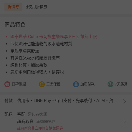
折價券
可使用折價券
商品特色
國泰世華 Cube 卡切換童樂匯享 5% 回饋無上限
即使流汗也能速乾的吸水速乾材質
穿起來清爽舒適
有彈性又吸水的羅紋針織布
純棉材質，觸感柔軟
肩膀處開口做得較大，易穿脫
口碑嚴選
正品保證
加密付款
7天鑑賞
付款
信用卡・LINE Pay・街口支付・先享後付・ATM・貨到付款・iPASS MONEY
配送
宅配
滿$699免運
超商取貨
滿$699免運
註冊新會員立即領首購免運券