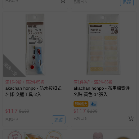
已售出 6
追蹤
已售出 3
搶購一空
滿1件9折，滿2件85折
滿1件9折，滿2件85折
akachan honpo - 防水按扣式
akachan honpo - 布用棉質姓
名條-交通工具-2入
名貼-黃色-14張入
即將售完
117
117
$
$
130
$
$
130
已售出 6
追蹤
已售出 6