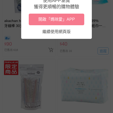
使用APP瀏覽
至媽咪愛
LINE@客服ID: @mamilove
我們將依序為您處理
搶購一空
獲得更順暢的購物體驗
與服務，謝謝。
開啟「媽咪愛」APP
akachan honpo - 兒童用Y字型
akachan honpo - 水99%
針對滿件折/滿額贈…等活動，如因部份退貨，而該訂單保
牙線棒 30支入 (3歲~)
Super 新生兒屁屁濕紙巾一般
留商品未達活動門檻，將以原價計算，活動贈品亦需一併退
型-90張x1包-日本製
繼續使用網頁版
回。
90
40
$
$
部分商品依據消費者保護法的規定，不適用七天鑑賞期/猶
已售出 618
追蹤
已售出 16
豫期範圍：
易於腐敗、保存期限較短或解約時即將逾期（例如生鮮
商品、食品等）。
客製化商品（例如客製生日書、姓名貼等）。
報紙、期刊或雜誌（惟書籍如經拆封、使用，則酌收整
新費用）。
經消費者拆封之影音商品或電腦軟體（例如 DVD、CD
等）。
非以有形媒介提供之數位內容或一經提供即為完成之線
上服務，經消費者事先同意始提供（例如線上課程、遊