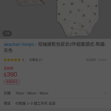
1/9
akachan honpo
-
短袖速乾包屁衣2件組套頭式-熊貓-
灰色
5
已售出 17
商品編號：925807
促銷價
390
$
即將售完
尺碼
70cm、80cm、90cm
現貨
付款後 1~3 個工作天 出貨