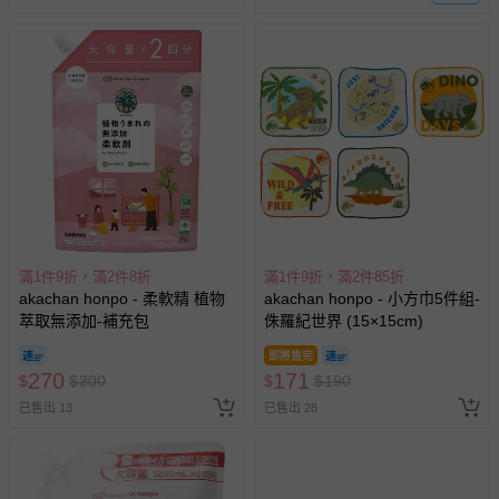
滿1件9折，滿2件8折
滿1件9折，滿2件85折
akachan honpo - 柔軟精 植物
akachan honpo - 小方巾5件組-
萃取無添加-補充包
侏羅紀世界 (15×15cm)
即將售完
270
171
$
$
300
$
$
190
已售出 13
已售出 28