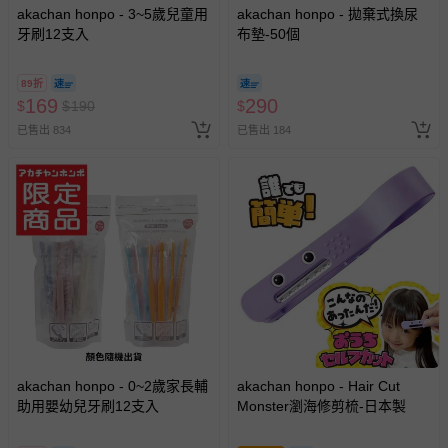
戲或活動點數等）。
akachan honpo - 3~5歲兒童用
akachan honpo - 拋棄式換尿
牙刷12支入
布墊-50個
已拆封之以下類型商品：
-個人衛生用品（例如尿布、貼身衣物、泳裝、襪子、地
墊、寢具類等）。
89折
169
290
$
$
-新生兒親膚衣物（嬰幼兒包巾與背巾、包屁衣、學習
190
$
褲、紗布衣等）。
已售出 834
已售出 184
-接觸性孕哺產品（奶嘴、奶瓶、擠乳器、哺乳衣、托腹
帶束縛衣、餐搖椅等）。
-其他原廠盒裝商品封口處已貼上「不可拆封」，或具警
示字句等說明貼紙、封條者。
國際航空、客運、訂房等服務。
相關的退換貨辦理流程，可詳見：
退換貨 & 退款問題
其他常見問題：
運送服務：目前提供的運送僅限台灣本島。如您位於離島地
akachan honpo - 0~2歲家長輔
akachan honpo - Hair Cut
助用嬰幼兒牙刷12支入
Monster瀏海修剪梳-日本製
區，可能會無法配送，或須依據商品需加收離島運費。廠商
亦保留出貨與否的權利。離島、偏遠地區、樓層親送等加價