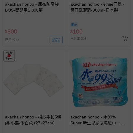
akachan honpo - 尿布防臭袋
akachan honpo - elmie汙點・
BOS-嬰兒用S 300張
髒汙洗潔劑-300ml-日本製
800
100
$
$
已售出 303
追蹤
已售出 67
akachan honpo - 棉紗手帕5條
akachan honpo - 水99%
組-小熊-米白色 (27×27cm)
Super 新生兒屁屁濕紙巾一般
型3包入-白色