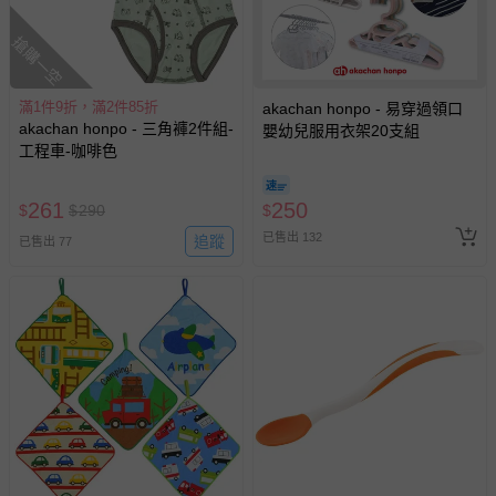
搶購一空
滿1件9折，滿2件85折
akachan honpo - 易穿過領口
akachan honpo - 三角褲2件組-
嬰幼兒服用衣架20支組
工程車-咖啡色
261
250
$
$
290
$
已售出 132
追蹤
已售出 77