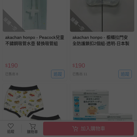
搶購一空
搶購一空
akachan honpo - Peacock兒童
akachan honpo - 櫥櫃拉門安
不鏽鋼吸管水壺 替換吸管組
全防護鎖扣2個組-透明-日本製
190
190
$
$
追蹤
追蹤
已售出 8
已售出 11
加入購物車
追蹤
購物車