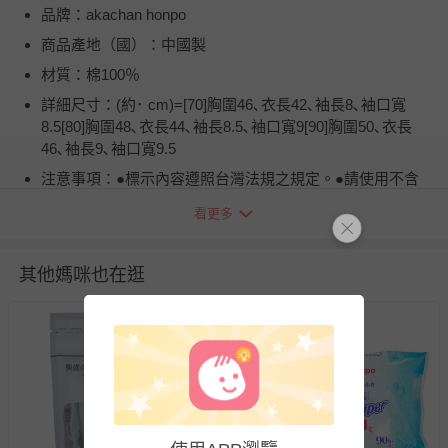
品牌：akachan honpo
商品產地（國）：中國製
材質：棉100％
詳細尺寸：(約･ cm)=[70]胸圍46､衣長42､袖長8､袖口寬
8.5[80]胸圍48､衣長44､袖長8.5､袖口寬9[90]胸圍50､衣長
46､袖長9､袖口寬9.5
注意事項：●標示內容遵照台灣法規之規定。●請使用不含
螢光增白劑的洗劑。●請勿熨燙釦子部分。●熨燙請使用墊
看更多
布。
退換貨須知
其他媽咪也在逛
您所購買的商品享有7天的鑑賞期／猶豫期權益，但此期間
並非試用期，您所退回的商品必須是未經使用的全新狀態，
包含完整包裝、配件、說明文件及贈品等。
如需退換貨，請於收到商品7天（含例假日內提出），如為
瑕疵退換貨所產生的運費，將由媽咪愛負責處理，若非瑕疵
退貨，您可至『查詢訂單』>『已出貨』中查詢該筆訂單，
並點選『我要退貨』即可進行申請。若有相關退貨問題，請