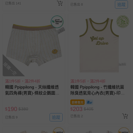
其他媽咪也在逛
滿1件5折，滿2件4折
滿1件5折，滿2件4折
韓國 Ppippilong - 莫代爾親膚
韓國 Cordi-i - (防縮水加工)柔
絲滑三角褲(女寶)-玻璃瓶花朵-
韌棉無袖家居服-復古印刷黃熊-
米
藍X芥黃
即將售完
即將售完
173
320
$
$
345
$
$
739
已售出 39
已售出 3
貼心小叮嚀