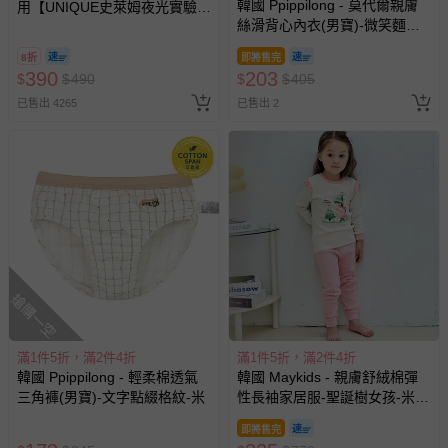
相關的退換貨辦理流程，可詳見：
退換貨 & 退款問題
滿1件5折，滿2件4折
滿1件5折，滿2件4折
韓國 Ppippilong - 莫代爾親膚
韓國 Ppippilong - 莫代爾親膚
其他常見問題：
絲滑四角褲(男寶)-笑臉冰淇淋-
絲滑四角褲(男寶)-方塊格海豚-
淺灰藍
綠
運送服務：目前提供的運送僅限台灣本島。如您位於離島地
即將售完
即將售完
區，可能會無法配送，或須依據商品需加收離島運費。廠商
190
190
$
$
380
$
$
380
亦保留出貨與否的權利。離島、偏遠地區、樓層親送等加價
已售出 18
已售出 10
費用，可能會另需加收。
商品實際的配達日期，可於訂單個人資料內的查詢訂單內，
已出貨通知之訊息為主。
如您收到商品，請依正常流程檢查是否完好，若商品遇瑕疵
情形，您可申請更換新品或退貨，請見：
退貨的辦理流程
。
若您對於會員帳號、商品訂購與資訊、購物流程、付款方
式、折價券與購物金的使用、退貨及商品運送方式等有疑
問，你可詳見：
媽咪愛客服中心
。
預購商品：預購為海外同步代購，遇缺貨即會通知媽咪並協
助取消退款事宜。
滿1件5折，滿2件4折
滿1件5折，滿2件4折
韓國 Ppippilong - 莫代爾親膚
韓國 Ppippilong - 莫代爾親膚
商品如因「價格、組合」等錯誤原因，導致無法安排出貨，
絲滑三角褲(男寶)-笑臉冰淇淋-
絲滑三角褲(男寶)-方塊格海豚-
會主動以簡訊及mail通知訂單取消事宜，並將提供適當補