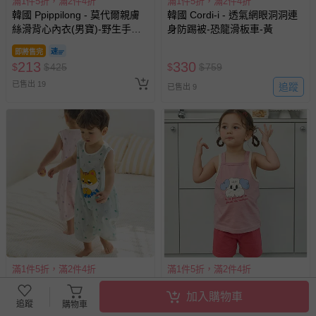
滿1件5折，滿2件4折
滿1件5折，滿2件4折
韓國 Ppippilong - 輕柔棉透氣
韓國 Ppippilong - 絲柔莫代爾
背心內衣(女寶)-花朵小兔-粉膚
混棉三角褲(女寶)-糖果色貓咪-
米
即將售完
213
173
$
$
425
$
$
345
已售出 11
追蹤
已售出 24
滿1件5折，滿2件4折
滿1件5折，滿2件4折
加入購物車
追蹤
韓國 Ppippilong - 天絲纖維透
韓國 Ppippilong - 莫代爾親膚
購物車