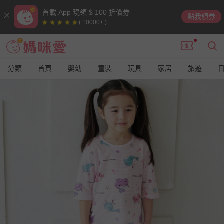
首載 App 現領 $ 100 折價券
點我領券
( 10000+ )
分類
首頁
嬰幼
童裝
玩具
家居
旅遊