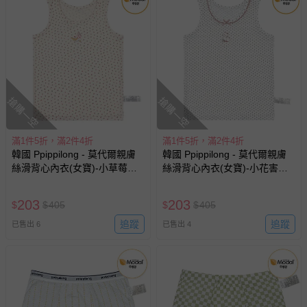
1. 尺寸表單位皆為公分(cm)，實際尺寸會因布料彈性、水洗、
測量起迄點等因素略有誤差。建議參考孩子平時穿著衣物尺寸
進行選購。
2. 建議以30度以下冷水，單獨手洗，以免造成移染或掉色。
3. 如需機洗，請務必將衣服翻面放入洗衣網、再放洗衣機，以
免刮損圖樣。（若有標註不可機洗或乾洗，請勿機洗、乾洗）
4. 若含牛仔布、有色布料容易互相染色，請分開或單獨洗滌，
搶購一空
以免相互移染。請使用中性洗劑。浸泡時間不宜過長。
5. 請勿使用漂白劑、螢光增白劑及衣物柔軟劑，以免破壞布料
或導致掉色。
滿1件5折，滿2件4折
滿1件5折，滿2件4折
6. 洗滌後立刻晾乾，切勿使用烘衣機。過分烘乾可能會破壞織
韓國 Ppippilong - 天絲纖維透
韓國 Ppippilong - 天絲纖維透
物纖維、導致衣物收縮。
氣四角褲(女寶)-花紋貴賓-淡紫
氣背心內衣(女寶)-兔兔小花束-
7. 如有熨燙需求，請低溫熨燙。
白
8. 每件商品於拍攝時均力求忠實呈現，但因每台電腦、手機或
即將售完
190
203
$
$
380
$
$
405
平板等設備之螢幕亮度、解析度不同，可能會有些許色差，謝
謝媽咪爸比們的體諒。
已售出 141
追蹤
已售出 8
退換貨須知
您所購買的商品享有7天的鑑賞期／猶豫期權益，但此期間