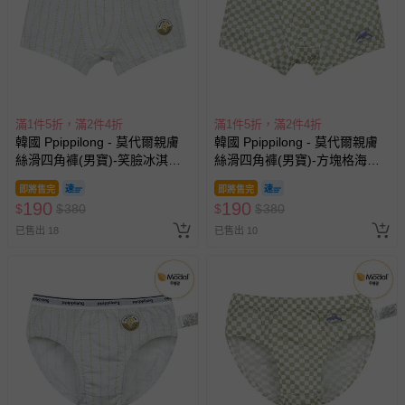
並非試用期，您所退回的商品必須是未經使用的全新狀態，
包含完整包裝、配件、說明文件及贈品等。
如需退換貨，請於收到商品7天（含例假日內提出），如為
搶購一空
瑕疵退換貨所產生的運費，將由媽咪愛負責處理，若非瑕疵
退貨，您可至『查詢訂單』>『已出貨』中查詢該筆訂單，
並點選『我要退貨』即可進行申請。若有相關退貨問題，請
滿1件5折，滿2件4折
滿1件5折，滿2件4折
至媽咪愛
LINE@客服ID: @mamilove
我們將依序為您處理
韓國 Ppippilong - 天絲纖維透
韓國 Ppippilong - 竹纖維抗菌
與服務，謝謝。
氣四角褲(男寶)-條紋企鵝圖章-
除臭透氣背心內衣(男寶)-印刷
淺灰X棕
文字-米膚
即將售完
針對滿件折/滿額贈…等活動，如因部份退貨，而該訂單保
190
203
$
$
380
$
$
405
留商品未達活動門檻，將以原價計算，活動贈品亦需一併退
已售出 2
追蹤
已售出 9
回。
部分商品依據消費者保護法的規定，不適用七天鑑賞期/猶
豫期範圍：
易於腐敗、保存期限較短或解約時即將逾期（例如生鮮
商品、食品等）。
客製化商品（例如客製生日書、姓名貼等）。