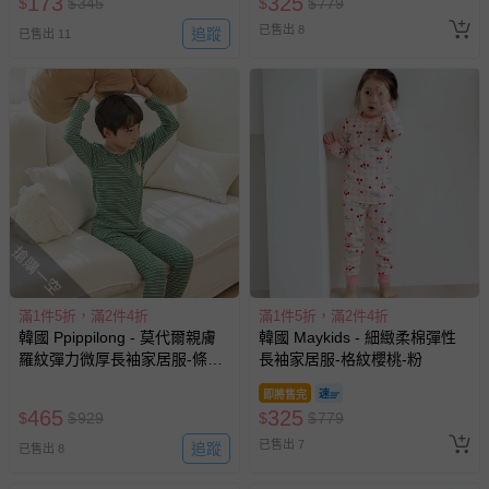
淺灰藍
綠
償。
即將售完
即將售完
173
173
$
$
345
$
$
345
已售出 9
已售出 6
滿1件5折，滿2件4折
UNIQUE史萊姆實驗室 - 即買即
韓國 Ppippilong - 莫代爾親膚
用【UNIQUE史萊姆夜光實驗室
絲滑背心內衣(男寶)-微笑麵包-
@ 台北科教館 】2026/6/11-
淺藍
8/30 (電子票券，於展期現場憑
8折
即將售完
訂單編號兌換，逾期作廢) (大
390
203
$
$
490
$
$
405
人小孩均一價(3歲以上需購票))
已售出 4265
已售出 2