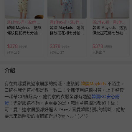
滿1件95折，滿3件85折
滿1件95折，滿3件85折
滿1件95折，滿3件85折
韓國 Maykids - 透氣
韓國 Maykids - 透氣
韓國 Maykids - 透氣
條紋提花棉七分袖家
條紋提花棉七分袖家
條紋提花棉七分袖家
居服-水果動物-淺黃
居服-格紋櫻桃-天藍
居服-花花斑比-米膚
X粉橘
$
378
$
378
$
378
698
698
698
$
$
$
已售出 5
已售出 27
已售出 7
介紹
有在媽咪愛買過家居服的媽咪，應該對
韓國Maykids
不陌生，
口碑在我們這裡都是數一數二！全都使用純棉材質，上下整套
一起帶CP值超高～ 他們家的衣服全都有通過
韓國KC安心認
證
！光舒服還不夠，更重要的是，韓國童裝圖案都超！級！
可！愛！連家居服都好逼人 ʕ￫ᴥ￩ʔ 喜愛韓國服裝的媽咪，絕對
要常來媽咪愛的服飾館逛逛呀ღゝ◡╹)ノ♡