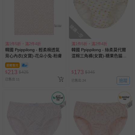
搶購一空
滿1件5折，滿2件4折
滿1件5折，滿2件4折
韓國 Ppippilong - 莫代爾親膚
韓國 Maykids - 細緻柔棉彈性
羅紋彈力微厚長袖家居服-條紋-
長袖家居服-格紋櫻桃-粉
綠
即將售完
465
325
$
$
929
$
$
779
已售出 7
追蹤
已售出 8