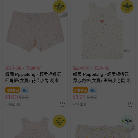
搶購一空
滿1件5折，滿2件4折
滿1件5折，滿2件4折
韓國 Ppippilong - 輕柔棉透氣
韓國 Maykids - 親膚舒絨棉彈
三角褲(男寶)-文字點綴格紋-米
性長袖家居服-聖誕樹女孩-米X
粉
即將售完
173
325
$
$
345
$
$
779
已售出 8
追蹤
已售出 11