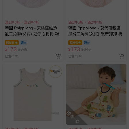
滿1件5折，滿2件4折
滿1件5折，滿2件4折
韓國 Ppippilong - 輕柔棉透氣
韓國 Ppippilong - 輕柔棉透氣
四角褲(女寶)-花朵小兔-粉膚
背心內衣(女寶)-彩點小老鼠-米
即將售完
即將售完
190
178
$
$
380
$
$
405
已售出 18
已售出 8
搶購一空