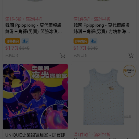
報紙、期刊或雜誌（惟書籍如經拆封、使用，則酌收整
搶購一空
搶購一空
新費用）。
經消費者拆封之影音商品或電腦軟體（例如 DVD、CD
等）。
滿1件5折，滿2件4折
滿1件5折，滿2件4折
韓國 Ppippilong - 莫代爾親膚
韓國 Ppippilong - 莫代爾親膚
非以有形媒介提供之數位內容或一經提供即為完成之線
絲滑背心內衣(女寶)-小草莓下
絲滑背心內衣(女寶)-小花害羞
上服務，經消費者事先同意始提供（例如線上課程、遊
午茶-米
貓咪-白
戲或活動點數等）。
203
203
$
$
405
$
$
405
已拆封之以下類型商品：
追蹤
追蹤
-個人衛生用品（例如尿布、貼身衣物、泳裝、襪子、地
已售出 6
已售出 4
墊、寢具類等）。
-新生兒親膚衣物（嬰幼兒包巾與背巾、包屁衣、學習
褲、紗布衣等）。
-接觸性孕哺產品（奶嘴、奶瓶、擠乳器、哺乳衣、托腹
帶束縛衣、餐搖椅等）。
-其他原廠盒裝商品封口處已貼上「不可拆封」，或具警
示字句等說明貼紙、封條者。
國際航空、客運、訂房等服務。