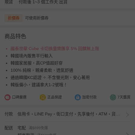
現貨
付款後 1~3 個工作天 出貨
折價券
可使用折價券
商品特色
國泰世華 Cube 卡切換童樂匯享 5% 回饋無上限
韓國境內販售平行輸入
韓國家居服，高CP值超好穿
100% 純棉，親膚柔軟、透氣舒適
通過韓國KC認證 ✧ 不含螢光劑，安心著用
韓版偏小，建議拿大1-2號哦！
口碑嚴選
正品保證
加密付款
7天鑑賞
付款
信用卡・LINE Pay・街口支付・先享後付・ATM・貨到付款・iPASS MONEY
配送
宅配
滿$699免運