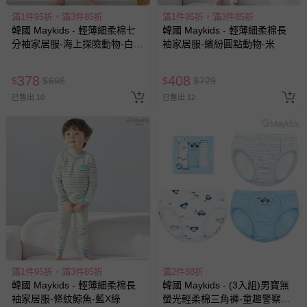
滿1件95折，滿3件85折
滿1件95折，滿3件85折
韓國 Maykids - 輕薄細柔棉七
韓國 Maykids - 輕薄細柔棉長
分袖家居服-海上探險動物-白X
袖家居服-繽紛圓點動物-米
綠
378
408
$
$
698
$
$
729
已售出 10
已售出 12
滿1件95折，滿3件85折
滿2件88折
韓國 Maykids - 輕薄細柔棉長
韓國 Maykids - (3入組)男寶無
袖家居服-條紋鯨魚-藍X綠
螢光輕柔棉三角褲-童趣警察車