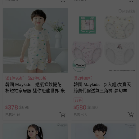
滿1件95折，滿3件85折
滿2件88折
韓國 Maykids - 透氣條紋提花
韓國 Maykids - (3入組)女寶天
棉短袖家居服-迷你恐龍世界-米
絲莫代爾透氣三角褲-夢幻羊駝
X鴨鴨-米黃X米白X淺粉
66折
378
580
$
$
698
$
$
880
已售出 16
已售出 5