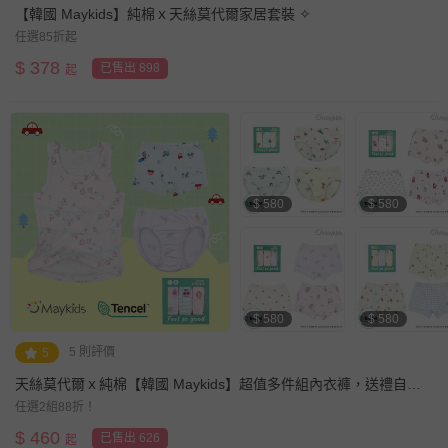
【韓國 Maykids】純棉ｘ天絲莫代爾家居套裝 ✧
任選85折起
$
378
已售出 898
起
$ 580
$ 580
$ 580
$ 580
5 則評價
5
天絲莫代爾ｘ純棉【韓國 Maykids】超值多件組內衣褲，送禮自用
兩相宜❤︎
任選2組88折！
$
460
已售出 626
起