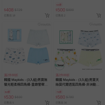
車
63折
408
500
$
$
729
$
$
800
已售出 18
已售出 2
滿2件88折
滿2件88折
韓國 Maykids - (3入組)男寶無
韓國 Maykids - (3入組)男寶天
螢光輕柔棉四角褲-童趣警察車
絲莫代爾透氣四角褲-非洲動物
車
X車車
64折
74折
530
580
$
$
830
$
$
780
已售出 5
已售出 30