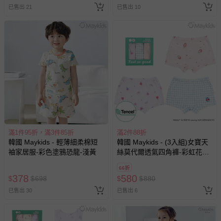
已售出 21
已售出 10
滿1件95折，滿3件85折
滿2件88折
韓國 Maykids - 輕薄細柔棉短
韓國 Maykids - (3入組)女寶天
袖家居服-彩色塗鴉恐龍-淺黃
絲莫代爾透氣四角褲-彩虹花朵
X莓果-淺紫X淺粉X藍
66折
378
580
$
$
698
$
$
880
已售出 30
已售出 6