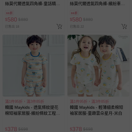
絲莫代爾透氣四角褲-童話精靈
絲莫代爾透氣四角褲-繽紛車車
X愛心-米X淺紫X淺粉
X星星火箭-米白X淺藍
66折
66折
580
580
$
$
880
$
$
880
已售出 18
已售出 22
滿1件95折，滿3件85折
滿1件95折，滿3件85折
韓國 Maykids - 透氣條紋提花
韓國 Maykids - 輕薄細柔棉短
棉短袖家居服-繽紛條紋工程車-
袖家居服-童趣雲朵星月-米白
白
378
378
$
$
698
$
$
698