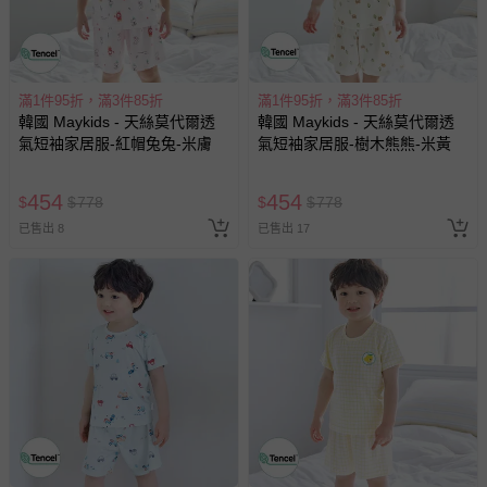
滿1件95折，滿3件85折
滿1件95折，滿3件85折
韓國 Maykids - 天絲莫代爾透
韓國 Maykids - 天絲莫代爾透
氣短袖家居服-紅帽兔兔-米膚
氣短袖家居服-樹木熊熊-米黃
454
454
$
$
778
$
$
778
已售出 8
已售出 17