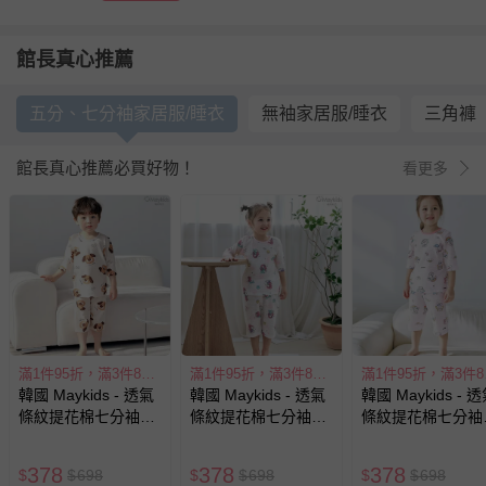
館長真心推薦
五分、七分袖家居服/睡衣
無袖家居服/睡衣
三角褲
館長真心推薦必買好物！
看更多
滿1件95折，滿3件85折
滿1件95折，滿3件85折
滿1
韓國 Maykids - 透氣
韓國 Maykids - 透氣
韓國 Maykids - 
條紋提花棉七分袖家
條紋提花棉七分袖家
條紋提花棉七分袖
居服-萌萌狗狗-米膚
居服-童話美人魚-白X
居服-童話蝴蝶兔-
粉
粉
378
378
378
$
$
698
$
$
698
$
$
698