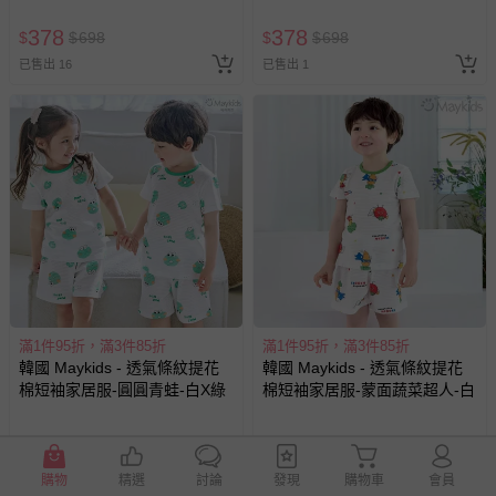
黃
378
378
$
$
698
$
$
698
已售出 16
已售出 1
滿1件95折，滿3件85折
滿1件95折，滿3件85折
韓國 Maykids - 透氣條紋提花
韓國 Maykids - 透氣條紋提花
棉短袖家居服-圓圓青蛙-白X綠
棉短袖家居服-蒙面蔬菜超人-白
378
378
$
$
698
$
$
698
已售出 9
已售出 4
購物
精選
討論
發現
購物車
會員