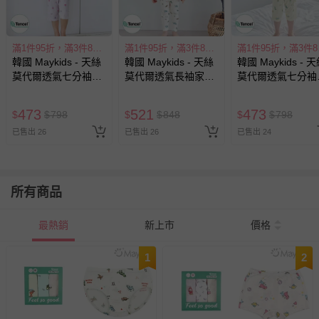
滿1件95折，滿3件85折
滿1件95折，滿3件85折
滿1
韓國 Maykids - 天絲
韓國 Maykids - 天絲
韓國 Maykids - 
莫代爾透氣七分袖家
莫代爾透氣長袖家居
莫代爾透氣七分袖
居服-彩虹鬱金香-淡
服-萌萌恐龍-米
居服-夢鄉小恐龍-
粉紫
黃
473
521
473
$
$
798
$
$
848
$
$
798
已售出 26
已售出 26
已售出 24
所有商品
最熱銷
新上市
價格
1
2