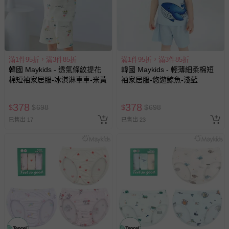
滿1件95折，滿3件85折
滿1件95折，滿3件85折
韓國 Maykids - 透氣條紋提花
韓國 Maykids - 輕薄細柔棉短
棉短袖家居服-冰淇淋車車-米黃
袖家居服-悠遊鯨魚-淺藍
378
378
$
$
698
$
$
698
已售出 17
已售出 23