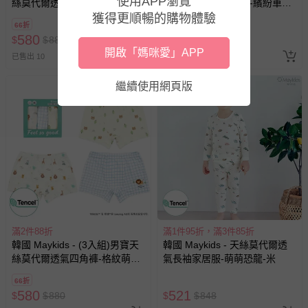
使用APP瀏覽
絲莫代爾透氣四角褲-海底動物
絲莫代爾透氣三角褲-繽紛車車
們-米膚X淺綠X淺藍
X星星火箭-米白X淺藍
獲得更順暢的購物體驗
66折
66折
580
580
$
$
880
$
$
880
開啟「媽咪愛」APP
已售出 10
已售出 6
繼續使用網頁版
滿2件88折
滿1件95折，滿3件85折
韓國 Maykids - (3入組)男寶天
韓國 Maykids - 天絲莫代爾透
絲莫代爾透氣四角褲-格紋萌萌
氣長袖家居服-萌萌恐龍-米
動物-米白X米黃X藍
66折
580
521
$
$
880
$
$
848