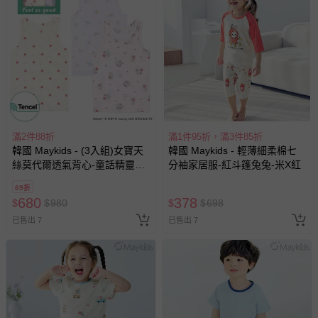
滿2件88折
滿1件95折，滿3件85折
韓國 Maykids - (3入組)女寶天
韓國 Maykids - 輕薄細柔棉七
絲莫代爾透氣背心-童話精靈X
分袖家居服-紅斗篷兔兔-米X紅
愛心-米X淺紫X淺粉
69折
680
378
$
$
980
$
$
698
已售出 7
已售出 7