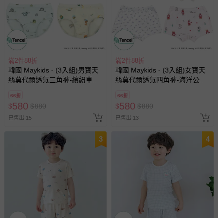
滿2件88折
滿2件88折
韓國 Maykids - (3入組)男寶天
韓國 Maykids - (3入組)女寶天
絲莫代爾透氣三角褲-繽紛車車
絲莫代爾透氣四角褲-海洋公主
X恐龍-米白X米黃X淺綠
X紅帽兔兔-米白X米X淺粉
66折
66折
580
580
$
$
880
$
$
880
已售出 15
已售出 13
3
4