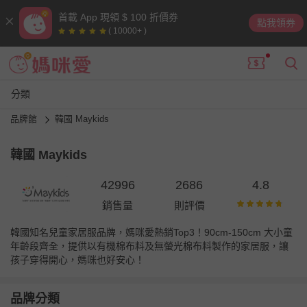
首載 App 現領 $ 100 折價券
點我領券
( 10000+ )
分類
品牌館
韓國 Maykids
韓國 Maykids
42996
2686
4.8
銷售量
則評價
韓國知名兒童家居服品牌，媽咪愛熱銷Top3！90cm-150cm 大小童
年齡段齊全，提供以有機棉布料及無螢光棉布料製作的家居服，讓
孩子穿得開心，媽咪也好安心！
品牌分類