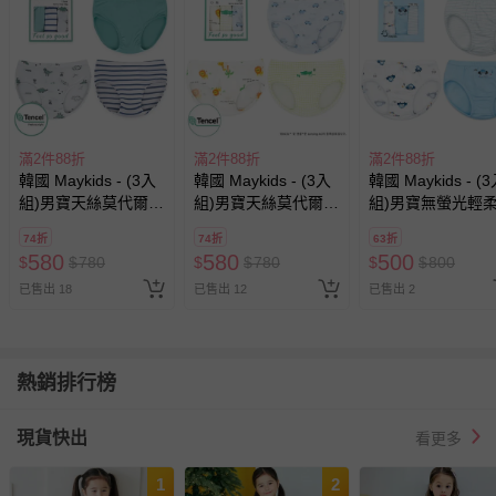
滿2件88折
滿2件88折
滿2件88折
韓國 Maykids - (3入
韓國 Maykids - (3入
韓國 Maykids - (
組)男寶天絲莫代爾三
組)男寶天絲莫代爾透
組)男寶無螢光輕
角褲-恐龍X條紋
氣三角褲-非洲動物X
三角褲-童趣警察
74折
74折
63折
車車
580
580
500
$
$
780
$
$
780
$
$
800
已售出 18
已售出 12
已售出 2
熱銷排行榜
現貨快出
看更多
1
2