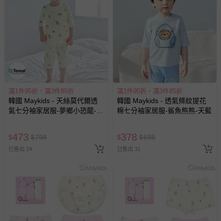
滿1件95折，滿3件85折
滿1件95折，滿3件85折
韓國 Maykids - 天絲莫代爾透
韓國 Maykids - 透氣條紋提花
氣七分袖家居服-夢鄉小恐龍-米
棉七分袖家居服-鯊魚熊熊-天藍
黃
473
378
$
$
798
$
$
698
已售出 24
已售出 31