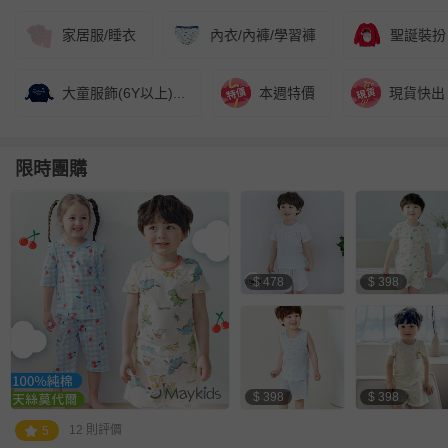
家居服/睡衣
內衣/內褲/學習褲
聖誕裝扮
大童服飾(6Y以上)...
本週特價
現貨快出
限時團購
$ 478
$ 398
$ 398
$ 398
12 則評價
5