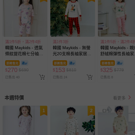
滿1件5折，滿2件4折
滿1件3折
滿1件5折，滿2件4
韓國 Maykids - 透氣
韓國 Maykids - 無螢
韓國 Maykids - 
條紋提花棉七分袖家
光20支棉長袖家居
舒絨棉彈性長袖家
居服-夢幻海豚-淡粉
服-禮物馴鹿-米X紅
服-聖誕樹女孩-米
即將售完
即將售完
即將售完
270
153
325
$
$
690
$
$
810
$
$
779
已售出 40
已售出 24
已售出 8
本週特價
看更多
1
2