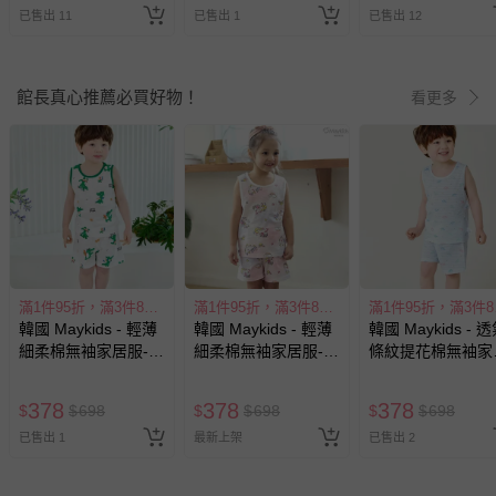
已售出 11
已售出 1
已售出 12
館長真心推薦必買好物！
看更多
滿1件95折，滿3件85折
滿1件95折，滿3件85折
滿1
韓國 Maykids - 輕薄
韓國 Maykids - 輕薄
韓國 Maykids - 
細柔棉無袖家居服-衝
細柔棉無袖家居服-暈
條紋提花棉無袖家
浪綠鱷魚
染獨角獸
服-繽紛小恐龍-天
378
378
378
$
$
698
$
$
698
$
$
698
已售出 1
最新上架
已售出 2