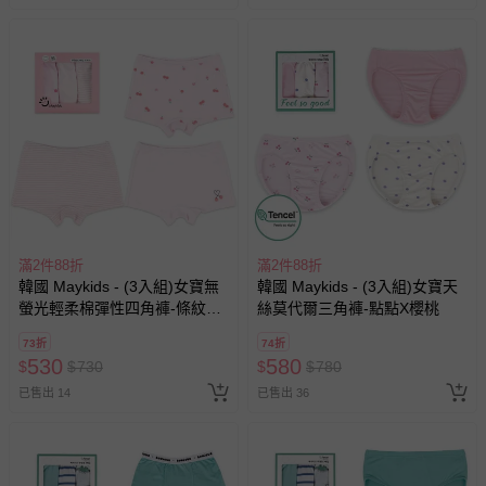
滿2件88折
滿2件88折
韓國 Maykids - (3入組)女寶無
韓國 Maykids - (3入組)女寶天
螢光輕柔棉彈性四角褲-條紋X
絲莫代爾三角褲-點點X櫻桃
櫻桃
73折
74折
530
580
$
$
730
$
$
780
已售出 14
已售出 36