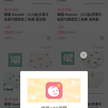
滿2件88折
滿2件88折
韓國 Maykids - (3入組)女寶天
韓國 Maykids - (3入組)男寶天
絲莫代爾透氣三角褲-童話精靈
絲莫代爾透氣三角褲-海底動物
X愛心-米X淺紫X淺粉
們-米膚X淺綠X淺藍
66折
66折
580
580
$
$
880
$
$
880
已售出 8
已售出 7
滿2件88折
滿2件88折
韓國 Maykids - (3入組)男寶天
韓國 Maykids - (3入組)男寶天