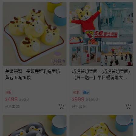
美姬饅頭 - 長頸鹿鮮乳造型奶
巧虎夢想樂園 - (巧虎夢想樂園)
黃包-50g*6顆
【買一送一】平日暢玩兩大一
小套票 (正券為電子票券現場兌
換，贈送券現場領取)-效期至
8折
62折
2026/10/16 正券逾期視同現金
498
999
$
$
623
$
$
1600
券使用
已售出 23
已售出 94