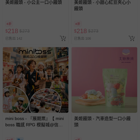
美姬饅頭 - 小公主一口小饅頭
美姬饅頭 - 小甜心紅豆夾心小
饅頭
8折
8折
218
218
$
$
273
$
$
273
已售出 142
已售出 106
mini boss - 『展期票』【 mini
美姬饅頭 - 汽車造型一口小饅
boss 職感 RPG 模擬城@信義
頭
A11 】2026/7/10-8/30 (電子票
券，於展期現場憑訂單編號兌