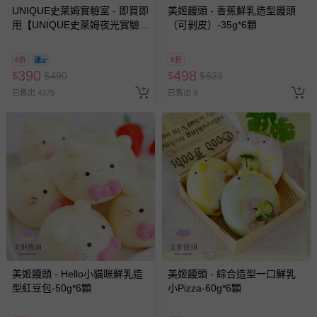
UNIQUE史萊姆實驗室 - 即買即
美姬饅頭 - 香蕉鮮乳造型饅頭
用【UNIQUE史萊姆夜光實驗室
（可剝皮）-35g*6顆
@ 台北科教館 】2026/6/11-
8/30 (電子票券，於展期現場憑
8折
8折
訂單編號兌換，逾期作廢) (大
390
498
$
$
490
$
$
623
人小孩均一價(3歲以上需購票))
已售出 4375
已售出 9
美姬饅頭 - Hello小貓咪鮮乳造
美姬饅頭 - 綜合造型一口鮮乳
型紅豆包-50g*6顆
小Pizza-60g*6顆