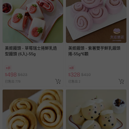
美姬饅頭 - 草莓瑞士捲鮮乳造
美姬饅頭 - 紫薯雙芋鮮乳饅頭
型饅頭 (6入)-55g
捲-55g*6顆
8折
8折
498
328
$
$
623
$
$
410
已售出 778
已售出 2