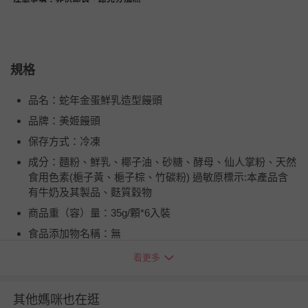
規格
品名：蛇年金蛋鮮乳造型饅頭
品牌：美姬饅頭
保存方式：冷凍
成分：麵粉、鮮乳、椰子油、砂糖、酵母、仙人掌粉、天然
食用色素(梔子黃、梔子棕、竹碳粉) 過敏原標示:本產品含
有牛奶及其製品、麩質穀物
商品重（容）量：35g/顆*6入裝
食品添加物名稱：無
製造廠商或國內負責廠商名稱：禾沐生活有限公司
看更多
製造廠商或國內負責廠商電話：0800-526988
製造廠商或國內負責廠商地址：台中市西屯區朝富路30號2
其他媽咪也在逛