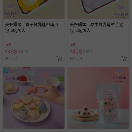
美姬饅頭 - 獅子鮮乳造型南瓜
美姬饅頭 - 犀牛鮮乳造型芋泥
包-50g*6入
包-50g*6入
8折
8折
498
498
$
$
623
$
$
623
已售出 9
已售出 6