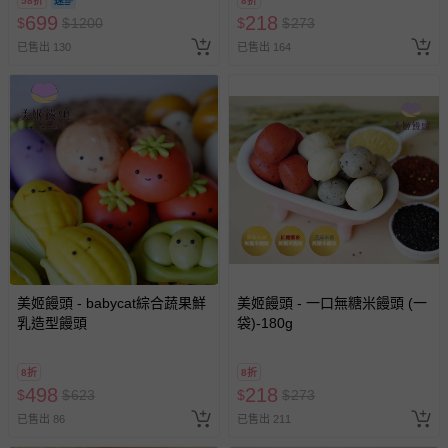
58折
8折
換，依現場梯次安排入場，逾
699
218
$
$
1200
$
$
273
期作廢) (兒童票(2歲以上)贈一
已售出 130
已售出 164
名陪伴成人)
美姬饅頭 - babycat綜合蔬果鮮
美姬饅頭 - 一口無糖米饅頭 (一
乳造型饅頭
袋)-180g
8折
8折
498
218
$
$
623
$
$
273
已售出 86
已售出 211