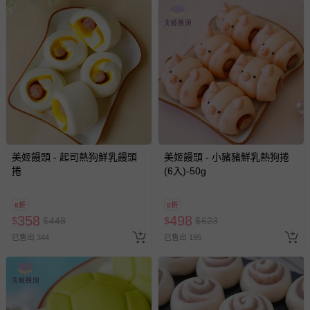
美姬饅頭 - 起司熱狗鮮乳饅頭
美姬饅頭 - 小豬豬鮮乳熱狗捲
捲
(6入)-50g
8折
8折
358
498
$
$
448
$
$
623
已售出 344
已售出 195