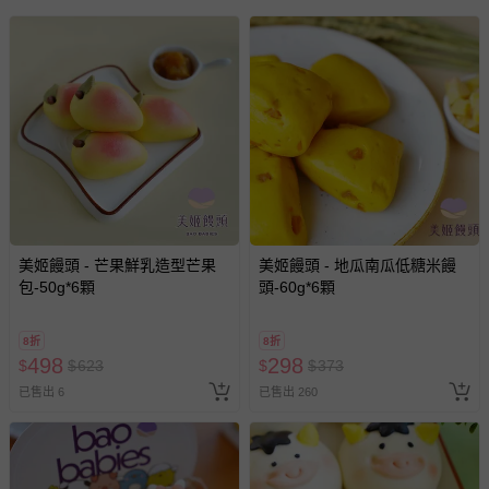
樓
食品業者登錄字號：B-160218170-00000-4
投保產品責任險字號：.
健康食品字號/有機檢驗機構及證書字號：無
商品產地（國）：台灣
牛/豬肉產地（國）：不含牛/豬肉
過敏原：本產品含有牛奶及其製品、麩質物
注意事項：非供即食，應充分加熱
退換貨須知
美姬饅頭 - 芒果鮮乳造型芒果
美姬饅頭 - 地瓜南瓜低糖米饅
包-50g*6顆
頭-60g*6顆
您所購買的商品享有7天的鑑賞期／猶豫期權益，但此期間
並非試用期，您所退回的商品必須是未經使用的全新狀態，
8折
8折
包含完整包裝、配件、說明文件及贈品等。
498
298
$
$
623
$
$
373
已售出 6
已售出 260
如需退換貨，請於收到商品7天（含例假日內提出），如為
瑕疵退換貨所產生的運費，將由媽咪愛負責處理，若非瑕疵
退貨，您可至『查詢訂單』>『已出貨』中查詢該筆訂單，
並點選『我要退貨』即可進行申請。若有相關退貨問題，請