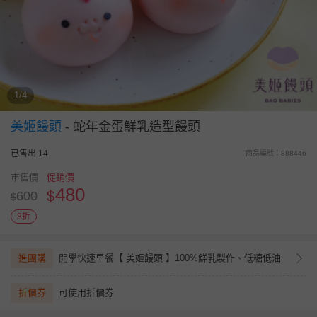
1/4
美姬饅頭
-
蛇年金蛋鮮乳造型饅頭
已售出 14
商品編號：888446
市售價
促銷價
480
$
600
$
8折
進團購
開學快速早餐【 美姬饅頭 】100%鮮乳製作、低糖低油
折價券
可使用折價券