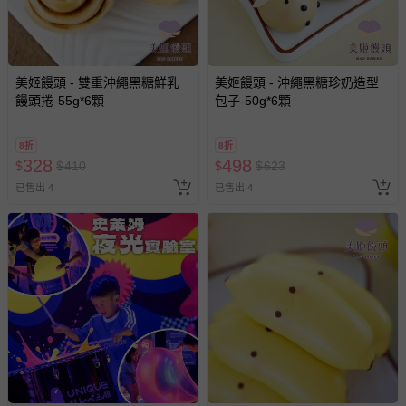
美姬饅頭 - 雙重沖繩黑糖鮮乳
美姬饅頭 - 沖繩黑糖珍奶造型
饅頭捲-55g*6顆
包子-50g*6顆
8折
8折
328
498
$
$
410
$
$
623
已售出 4
已售出 4