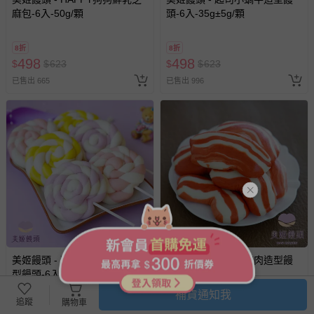
麻包-6入-50g/顆
頭-6入-35g±5g/顆
8折
8折
498
498
$
$
623
$
$
623
已售出 665
已售出 996
美姬饅頭 - 彩虹棒棒糖鮮乳造
美姬饅頭 - 全素五花肉造型饅
型饅頭-6入-40g±5g/顆
頭-40g*6顆
補貨通知我
追蹤
購物車
8折
8折