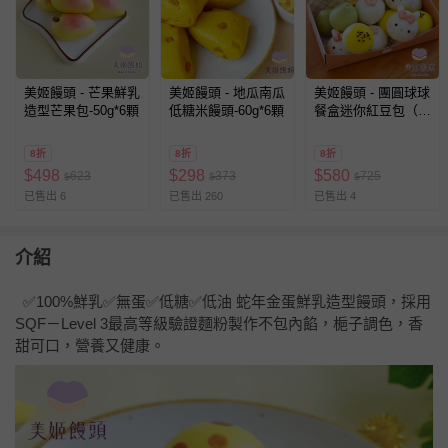
美姬饅頭 - 芒果鮮乳
美姬饅頭 - 地瓜南瓜
美姬饅頭 - 團圓球球
造型芒果包-50g*6顆
低糖米饅頭-60g*6顆
餐盒迷你紅豆包（一
盒12顆）-每顆重量
約 15g
8折
8折
8折
$
498
$
298
$
580
623
373
725
$
$
$
已售出 6
已售出 260
已售出 4
介紹
✅100%鮮乳✅無蛋✅低糖✅低油 蛇年金蛋鮮乳造型饅頭，採用
SQF－Level 3最高等級驗證麵粉製作不包內餡，梔子調色，香
甜可口，營養又健康。