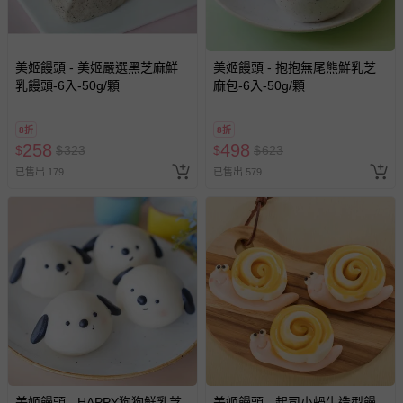
美姬饅頭 - 美姬嚴選黑芝麻鮮
美姬饅頭 - 抱抱無尾熊鮮乳芝
乳饅頭-6入-50g/顆
麻包-6入-50g/顆
8折
8折
258
498
$
$
323
$
$
623
已售出 179
已售出 579
美姬饅頭 - HAPPY狗狗鮮乳芝
美姬饅頭 - 起司小蝸牛造型饅