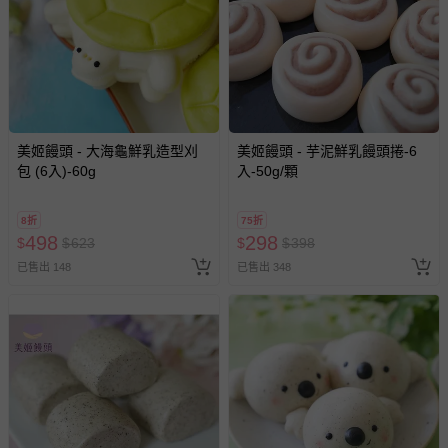
美姬饅頭 - 大海龜鮮乳造型刈
美姬饅頭 - 芋泥鮮乳饅頭捲-6
包 (6入)-60g
入-50g/顆
8折
75折
498
298
$
$
623
$
$
398
已售出 148
已售出 348