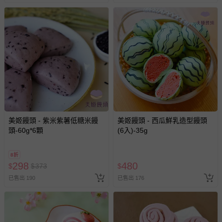
美姬饅頭 - 紫米紫薯低糖米饅
美姬饅頭 - 西瓜鮮乳造型饅頭
頭-60g*6顆
(6入)-35g
8折
298
480
$
$
373
$
已售出 190
已售出 176