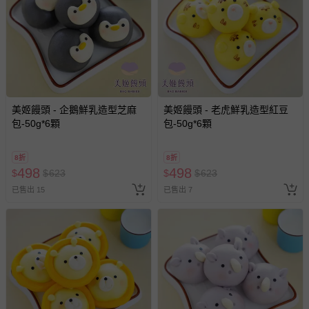
美姬饅頭 - 企鵝鮮乳造型芝麻
美姬饅頭 - 老虎鮮乳造型紅豆
包-50g*6顆
包-50g*6顆
8折
8折
498
498
$
$
623
$
$
623
已售出 15
已售出 7