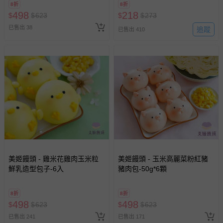
8折
8折
498
218
$
$
623
$
$
273
已售出 38
追蹤
已售出 410
美姬饅頭 - 雞米花雞肉玉米粒
美姬饅頭 - 玉米高麗菜粉紅豬
鮮乳造型包子-6入
豬肉包-50g*6顆
8折
8折
498
498
$
$
623
$
$
623
已售出 241
已售出 171