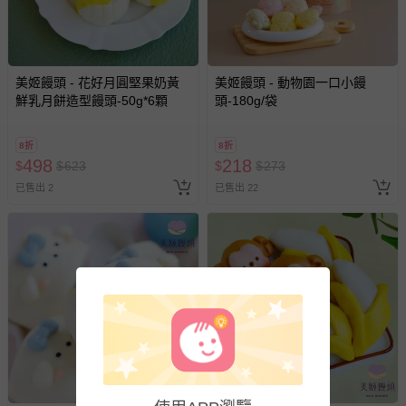
戲或活動點數等）。
已拆封之以下類型商品：
-個人衛生用品（例如尿布、貼身衣物、泳裝、襪子、地
墊、寢具類等）。
美姬饅頭 - 花好月圓堅果奶黃
美姬饅頭 - 動物園一口小饅
-新生兒親膚衣物（嬰幼兒包巾與背巾、包屁衣、學習
鮮乳月餅造型饅頭-50g*6顆
頭-180g/袋
褲、紗布衣等）。
-接觸性孕哺產品（奶嘴、奶瓶、擠乳器、哺乳衣、托腹
帶束縛衣、餐搖椅等）。
8折
8折
498
218
$
$
623
$
$
273
-其他原廠盒裝商品封口處已貼上「不可拆封」，或具警
示字句等說明貼紙、封條者。
已售出 2
已售出 22
國際航空、客運、訂房等服務。
相關的退換貨辦理流程，可詳見：
退換貨 & 退款問題
其他常見問題：
運送服務：目前提供的運送僅限台灣本島。如您位於離島地
區，可能會無法配送，或須依據商品需加收離島運費。廠商
亦保留出貨與否的權利。離島、偏遠地區、樓層親送等加價
費用，可能會另需加收。