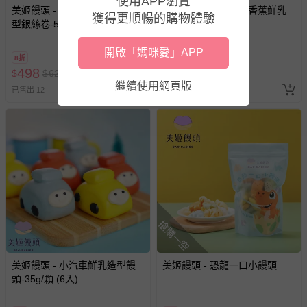
使用APP瀏覽
美姬饅頭 - 小仙女彩虹鮮乳造
美姬饅頭 - 小猴子吃香蕉鮮乳
商品實際的配達日期，可於訂單個人資料內的查詢訂單內，
獲得更順暢的購物體驗
型銀絲卷-50g*6顆
造型饅頭-35g*6顆
已出貨通知之訊息為主。
開啟「媽咪愛」APP
如您收到商品，請依正常流程檢查是否完好，若商品遇瑕疵
8折
8折
情形，您可申請更換新品或退貨，請見：
退貨的辦理流程
。
498
480
$
$
623
$
$
600
繼續使用網頁版
若您對於會員帳號、商品訂購與資訊、購物流程、付款方
已售出 12
已售出 10
式、折價券與購物金的使用、退貨及商品運送方式等有疑
問，你可詳見：
媽咪愛客服中心
。
預購商品：預購為海外同步代購，遇缺貨即會通知媽咪並協
助取消退款事宜。
商品如因「價格、組合」等錯誤原因，導致無法安排出貨，
會主動以簡訊及mail通知訂單取消事宜，並將提供適當補
償。
搶購一空
美姬饅頭 - 小汽車鮮乳造型饅
美姬饅頭 - 恐龍一口小饅頭
頭-35g/顆 (6入)