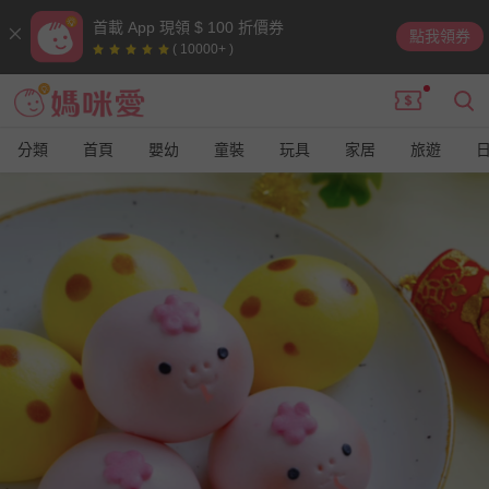
首載 App 現領 $ 100 折價券
點我領券
( 10000+ )
分類
首頁
嬰幼
童裝
玩具
家居
旅遊