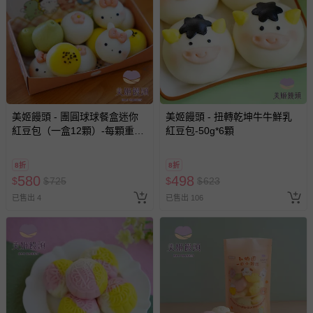
至媽咪愛
LINE@客服ID: @mamilove
我們將依序為您處理
與服務，謝謝。
針對滿件折/滿額贈…等活動，如因部份退貨，而該訂單保
留商品未達活動門檻，將以原價計算，活動贈品亦需一併退
回。
美姬饅頭 - 團圓球球餐盒迷你
美姬饅頭 - 扭轉乾坤牛牛鮮乳
部分商品依據消費者保護法的規定，不適用七天鑑賞期/猶
紅豆包（一盒12顆）-每顆重量
紅豆包-50g*6顆
豫期範圍：
約 15g
易於腐敗、保存期限較短或解約時即將逾期（例如生鮮
8折
8折
商品、食品等）。
580
498
$
$
725
$
$
623
客製化商品（例如客製生日書、姓名貼等）。
已售出 4
已售出 106
報紙、期刊或雜誌（惟書籍如經拆封、使用，則酌收整
新費用）。
經消費者拆封之影音商品或電腦軟體（例如 DVD、CD
等）。
非以有形媒介提供之數位內容或一經提供即為完成之線
上服務，經消費者事先同意始提供（例如線上課程、遊