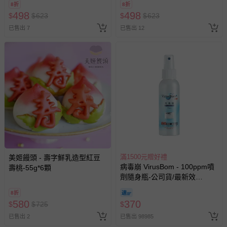
8折
8折
498
498
$
$
623
$
$
623
已售出 7
已售出 12
滿1500元贈好禮
美姬饅頭 - 壽字鮮乳造型紅豆
病毒崩 VirusBom - 100ppm噴
壽桃-55g*6顆
劑隨身瓶-公司貨/最新效
期-100ml
8折
580
370
$
$
725
$
已售出 2
已售出 98985