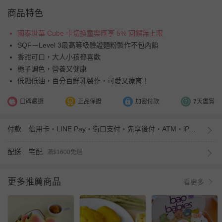
商品特色
國泰世華 Cube 卡切換童樂匯享 5% 回饋無上限
SQF－Level 3最高等級驗證麵粉製作不包內餡
香甜可口，大人小孩都喜歡
梔子調色，營養又健康
低糖低油，百分百鮮乳製作，可愛又療育！
口碑嚴選
正品保證
加密付款
7天鑑賞
付款
信用卡・LINE Pay・街口支付・先享後付・ATM・iPASS MONEY
配送
宅配
滿$1600免運
更多推薦商品
看更多