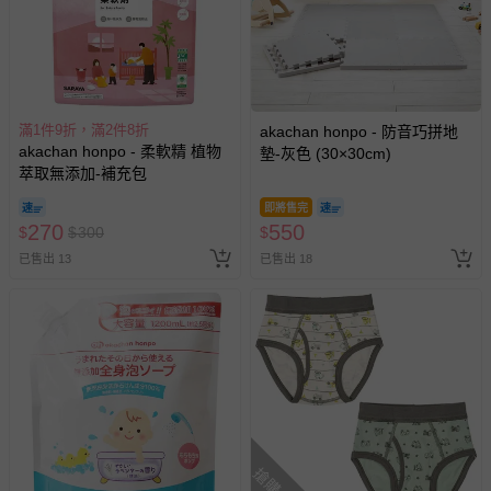
滿1件9折，滿2件8折
akachan honpo - 防音巧拼地
akachan honpo - 柔軟精 植物
墊-灰色 (30×30cm)
萃取無添加-補充包
即將售完
270
550
$
$
300
$
已售出 13
已售出 18