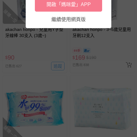
部分。●請勿熨燙釦子部分。●請使用不含螢光增白劑的洗
開啟「媽咪愛」APP
劑。●因使用或洗滌導致起毛球時,請用剪刀等小心的將毛球
搶購一空
去除。【T恤】●請勿熨燙印花部分。●請使用不含螢光增白
繼續使用網頁版
劑的洗劑。【褲子 淺卡其色】●請使用不含螢光增白劑的洗
akachan honpo - 兒童用Y字型
劑。●因使用或洗滌導致起毛球時,請用剪刀等小心的將毛球
akachan honpo - 3~5歲兒童用
牙線棒 30支入 (3歲~)
牙刷12支入
去除。【褲子 深藍色】●（藍染製品）●請注意,有可能會因
摩擦等因素而掉色。●洗滌時可能會掉色,因此請和其他衣物
分開洗滌。●因可能會造成變色,請勿置於陽光直射處。●過
89折
於用力搓洗等的摩擦會導致部分掉色。●請使用不含螢光增
90
169
$
$
$
190
白劑的洗劑。●因使用或洗滌導致起毛球時,請用剪刀等小心
已售出 838
追蹤
已售出 627
的將毛球去除。
退換貨須知
您所購買的商品享有7天的鑑賞期／猶豫期權益，但此期間
並非試用期，您所退回的商品必須是未經使用的全新狀態，
包含完整包裝、配件、說明文件及贈品等。
如需退換貨，請於收到商品7天（含例假日內提出），如為
瑕疵退換貨所產生的運費，將由媽咪愛負責處理，若非瑕疵
搶購一空
退貨，您可至『查詢訂單』>『已出貨』中查詢該筆訂單，