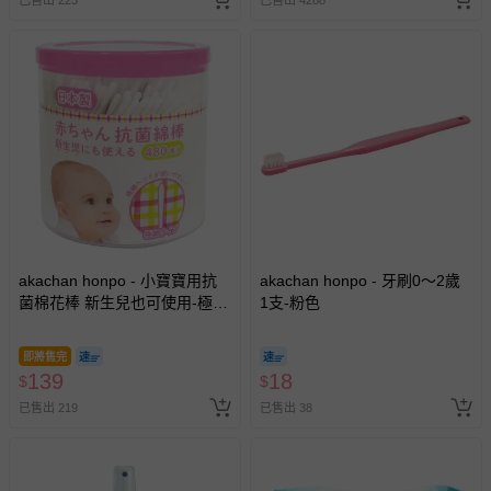
費用，可能會另需加收。
商品實際的配達日期，可於訂單個人資料內的查詢訂單內，
已出貨通知之訊息為主。
如您收到商品，請依正常流程檢查是否完好，若商品遇瑕疵
情形，您可申請更換新品或退貨，請見：
退貨的辦理流程
。
若您對於會員帳號、商品訂購與資訊、購物流程、付款方
式、折價券與購物金的使用、退貨及商品運送方式等有疑
問，你可詳見：
媽咪愛客服中心
。
預購商品：預購為海外同步代購，遇缺貨即會通知媽咪並協
助取消退款事宜。
akachan honpo - 小寶寶用抗
akachan honpo - 牙刷0～2歲
商品如因「價格、組合」等錯誤原因，導致無法安排出貨，
菌棉花棒 新生兒也可使用-極細
1支-粉色
會主動以簡訊及mail通知訂單取消事宜，並將提供適當補
款480枝-日本製
償。
即將售完
139
18
$
$
已售出 219
已售出 38