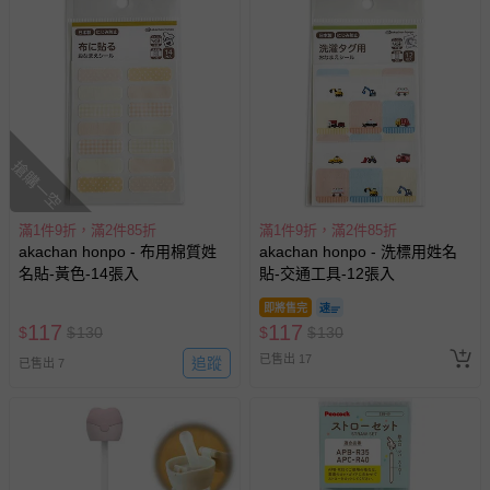
搶購一空
滿1件9折，滿2件85折
滿1件9折，滿2件85折
akachan honpo - 布用棉質姓
akachan honpo - 洗標用姓名
名貼-黃色-14張入
貼-交通工具-12張入
即將售完
117
117
$
$
130
$
$
130
已售出 17
追蹤
已售出 7