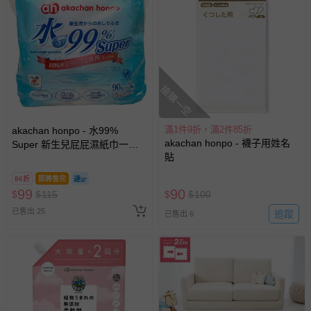
搶購一空
滿1件9折，滿2件85折
akachan honpo - 水99%
akachan honpo - 襪子用姓名
Super 新生兒屁屁濕紙巾一般
貼
型3包入-白色
86折
即將售完
99
90
$
$
115
$
$
100
已售出 25
追蹤
已售出 6