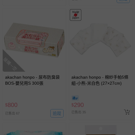
搶購一空
akachan honpo - 尿布防臭袋
akachan honpo - 棉紗手帕5條
BOS-嬰兒用S 300張
組-小熊-米白色 (27×27cm)
800
290
$
$
已售出 35
追蹤
已售出 67