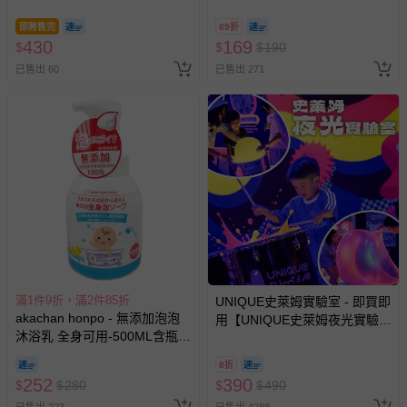
戲或活動點數等）。
即將售完
89折
已拆封之以下類型商品：
430
169
$
$
$
190
-個人衛生用品（例如尿布、貼身衣物、泳裝、襪子、地
已售出 60
已售出 271
墊、寢具類等）。
-新生兒親膚衣物（嬰幼兒包巾與背巾、包屁衣、學習
褲、紗布衣等）。
-接觸性孕哺產品（奶嘴、奶瓶、擠乳器、哺乳衣、托腹
帶束縛衣、餐搖椅等）。
-其他原廠盒裝商品封口處已貼上「不可拆封」，或具警
示字句等說明貼紙、封條者。
國際航空、客運、訂房等服務。
相關的退換貨辦理流程，可詳見：
退換貨 & 退款問題
滿1件9折，滿2件85折
UNIQUE史萊姆實驗室 - 即買即
akachan honpo - 無添加泡泡
用【UNIQUE史萊姆夜光實驗室
其他常見問題：
沐浴乳 全身可用-500ML含瓶-
@ 台北科教館 】2026/6/11-
日本製
運送服務：目前提供的運送僅限台灣本島。如您位於離島地
8/30 (電子票券，於展期現場憑
8折
訂單編號兌換，逾期作廢) (大
區，可能會無法配送，或須依據商品需加收離島運費。廠商
252
390
$
$
280
$
$
490
人小孩均一價(3歲以上需購票))
亦保留出貨與否的權利。離島、偏遠地區、樓層親送等加價
已售出 223
已售出 4288