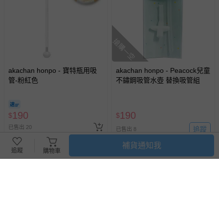
搶購一空
akachan honpo - 寶特瓶用吸
akachan honpo - Peacock兒童
管-粉紅色
不鏽鋼吸管水壺 替換吸管組
190
190
$
$
已售出 20
追蹤
已售出 8
補貨通知我
追蹤
購物車