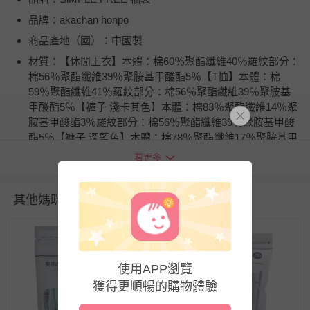
品牌：akachan honpo
商品產地（國）：中國製
材質：【休閒上衣】本體：棉60％聚酯纖維40％羅紋部分：
棉56％聚酯纖維39％聚胺基甲酸酯5％【T恤】本體：棉
59％聚酯纖維41％羅紋部分：棉56％聚酯纖維39％聚胺基
甲酸酯5％【褲子 淺卡其色】本體：棉83％聚酯纖維14％聚
胺基甲酸酯3％羅紋部分：棉56％聚酯纖維39％聚胺基甲酸
酯5％【褲子 深藍色】本體：棉78％聚酯纖維17％聚胺基甲
酸酯5％羅紋部分：棉58％聚酯纖維39％聚胺基甲酸酯3％
看更多
【包包】聚酯纖維84％棉16％
詳細尺寸：(約･ cm)= 休閒上衣 [80]衣長33･胸圍65･肩寬
其他媽咪也在逛
33･袖長22 [90]衣長36･胸圍68･肩寬34･袖長26 T恤 [80]衣長
33･胸圍61･肩寬29･袖長22.5 [90]衣長36･胸圍64･肩寬30･
袖長26.5 褲子 [80]腰圍40･臀圍65･褲長42 [90]腰圍42･臀圍
68･褲長47.5 褲子 [80]腰圍40･臀圍56･褲長42 [90]腰圍42･
臀圍59･褲長47.5【包包】25cm×33cm
使用APP瀏覽
獲得更順暢的購物體驗
注意事項：●標示內容遵照台灣法規之規定。【包包】●請
使用不含螢光增白劑的洗劑。【休閒上衣】●請勿熨燙印花