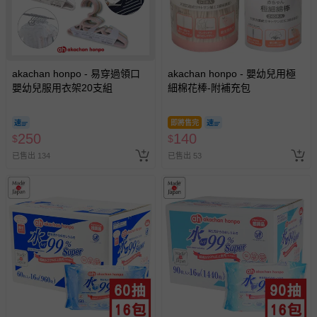
akachan honpo - 易穿過領口
akachan honpo - 嬰幼兒用極
嬰幼兒服用衣架20支組
細棉花棒-附補充包
即將售完
250
140
$
$
已售出 134
已售出 53