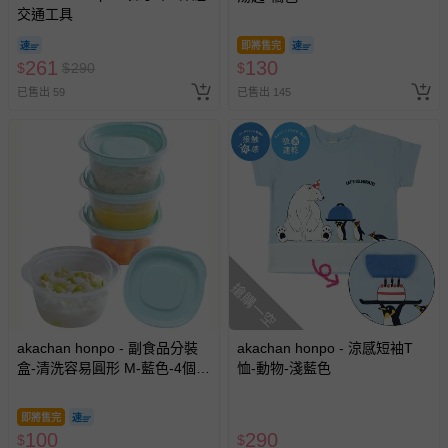
交通工具
即將售完
261
130
$
$
290
$
已售出 59
已售出 145
搶購一空
akachan honpo - 副食品分裝
akachan honpo - 涼感短袖T
盒-清洗容易圓形 M-藍色-4個
恤-動物-淺藍色
入/100ml-日本製
即將售完
100
290
$
$