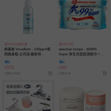
滿1500元贈好禮
滿5件67折
病毒崩 VirusBom - 100ppm噴
akachan honpo - 水99%
劑隨身瓶-公司貨/最新效
Super 新生兒屁屁濕紙巾一般
期-100ml
型30張-隨身包
（20cm×15cm） (效期至2027-
370
30
$
$
07-12)-日本製
已售出 98982
已售出 59