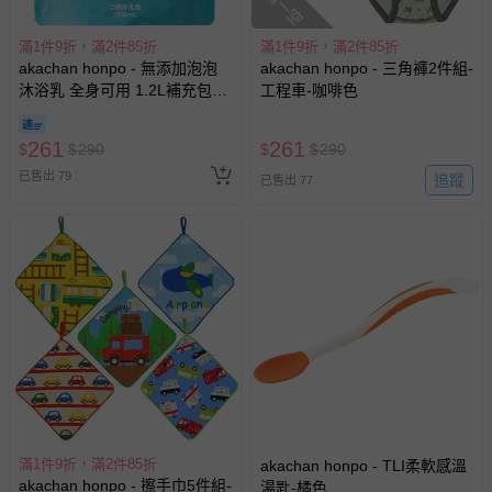
搶購一空
滿1件9折，滿2件85折
滿1件9折，滿2件85折
akachan honpo - 無添加泡泡
akachan honpo - 三角褲2件組-
沐浴乳 全身可用 1.2L補充包
工程車-咖啡色
(1200ml)-日本製
261
261
$
$
290
$
$
290
已售出 79
追蹤
已售出 77
滿1件9折，滿2件85折
akachan honpo - TLI柔軟感溫
akachan honpo - 擦手巾5件組-
湯匙-橘色