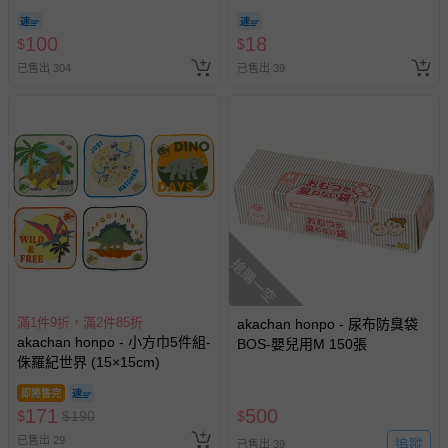
100
18
$
$
已售出 304
已售出 39
搶購一空
滿1件9折，滿2件85折
akachan honpo - 尿布防臭袋
akachan honpo - 小方巾5件組-
BOS-嬰兒用M 150張
侏羅紀世界 (15×15cm)
即將售完
171
500
$
$
190
$
已售出 29
追蹤
已售出 39