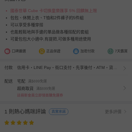
國泰世華 Cube 卡切換童樂匯享 5% 回饋無上限
包包、休閒上衣、T恤和2件褲子的5件組
可以享受多種穿搭
也能輕鬆地與手邊的單品做各種搭配的套組
可愛包包大小適中,有提把,可做多種用途使用
口碑嚴選
正品保證
加密付款
7天鑑賞
付款
信用卡・LINE Pay・街口支付・先享後付・ATM・貨到付款・iPASS MONEY
配送
宅配
滿$699免運
超商取貨
滿$699免運
註冊新會員立即領首購免運券
1 則熱心媽咪評論
更多評價
真實承諾