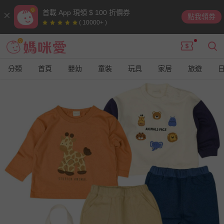
首載 App 現領 $ 100 折價券
點我領券
( 10000+ )
分類
首頁
嬰幼
童裝
玩具
家居
旅遊