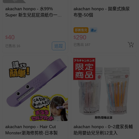
並點選『我要退貨』即可進行申請。若有相關退貨問題，請
至媽咪愛
LINE@客服ID: @mamilove
我們將依序為您處理
akachan honpo - 水99%
akachan honpo - 拋棄式換尿
與服務，謝謝。
Super 新生兒屁屁濕紙巾一般
布墊-50個
型-90張x1包-日本製
針對滿件折/滿額贈…等活動，如因部份退貨，而該訂單保
即將售完
40
留商品未達活動門檻，將以原價計算，活動贈品亦需一併退
290
$
$
回。
已售出 187
追蹤
已售出 16
部分商品依據消費者保護法的規定，不適用七天鑑賞期/猶
豫期範圍：
易於腐敗、保存期限較短或解約時即將逾期（例如生鮮
商品、食品等）。
客製化商品（例如客製生日書、姓名貼等）。
報紙、期刊或雜誌（惟書籍如經拆封、使用，則酌收整
新費用）。
經消費者拆封之影音商品或電腦軟體（例如 DVD、CD
等）。
akachan honpo - Hair Cut
akachan honpo - 0~2歲家長輔
非以有形媒介提供之數位內容或一經提供即為完成之線
Monster瀏海修剪梳-日本製
助用嬰幼兒牙刷12支入
上服務，經消費者事先同意始提供（例如線上課程、遊