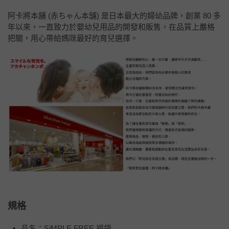
阿卡將本舖 (赤ちゃん本舗) 是日本最大的婦幼品牌，創業 80 多
年以來，一直致力於嬰幼兒用品的開發和販售，在品質上嚴格
把關，用心帶給媽咪最好的育兒選擇。
規格
品名：SiMPLE FREE 福袋