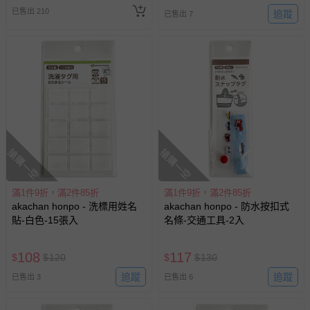
已售出 210
追蹤
已售出 7
搶購一空
搶購一空
滿1件9折，滿2件85折
滿1件9折，滿2件85折
akachan honpo - 洗標用姓名
akachan honpo - 防水按扣式
貼-白色-15張入
名條-交通工具-2入
108
117
$
$
120
$
$
130
追蹤
追蹤
已售出 3
已售出 6