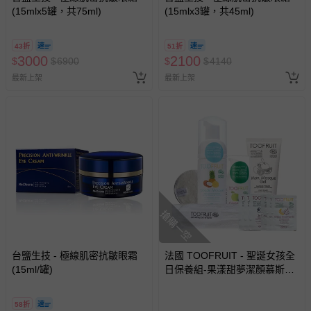
(15mlx5罐，共75ml)
(15mlx3罐，共45ml)
43折
51折
3000
2100
$
$
6900
$
$
4140
最新上架
最新上架
搶購一空
台鹽生技 - 極線肌密抗皺眼霜
法國 TOOFRUIT - 聖誕女孩全
(15ml/罐)
日保養組-果漾甜夢潔顏慕斯
+果漾清爽水潤乳液+果漾平衡
舒緩面膜+品牌潔顏髮帶+有機
58折