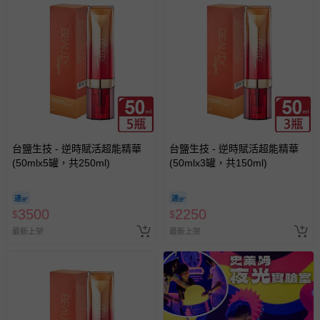
瑕疵退換貨所產生的運費，將由媽咪愛負責處理，若非瑕疵
退貨，您可至『查詢訂單』>『已出貨』中查詢該筆訂單，
並點選『我要退貨』即可進行申請。若有相關退貨問題，請
至媽咪愛
LINE@客服ID: @mamilove
我們將依序為您處理
與服務，謝謝。
針對滿件折/滿額贈…等活動，如因部份退貨，而該訂單保
留商品未達活動門檻，將以原價計算，活動贈品亦需一併退
回。
台鹽生技 - 逆時賦活超能精華
台鹽生技 - 逆時賦活超能精華
(50mlx5罐，共250ml)
(50mlx3罐，共150ml)
部分商品依據消費者保護法的規定，不適用七天鑑賞期/猶
豫期範圍：
易於腐敗、保存期限較短或解約時即將逾期（例如生鮮
3500
2250
$
$
商品、食品等）。
最新上架
最新上架
客製化商品（例如客製生日書、姓名貼等）。
報紙、期刊或雜誌（惟書籍如經拆封、使用，則酌收整
新費用）。
經消費者拆封之影音商品或電腦軟體（例如 DVD、CD
等）。