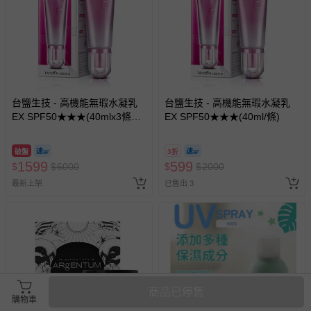
台鹽生技 - 高機能無瑕水凝乳
台鹽生技 - 高機能無瑕水凝乳
EX SPF50★★★(40mlx3條，
EX SPF50★★★(40ml/條)
共120ml)
破盤
3折
1599
599
$
$
6000
$
$
2000
最新上架
已售出 3
商品已停售
購物車