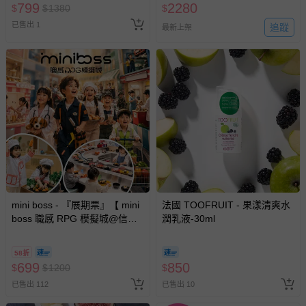
洗臉棉+果漾沁涼凝膠1ml*3+果
799
2280
$
$
1380
$
漾深層滋養乳液1ml*3
已售出 1
追蹤
最新上架
mini boss - 『展期票』【 mini
法國 TOOFRUIT - 果漾清爽水
boss 職感 RPG 模擬城@信義
潤乳液-30ml
A11 】2026/7/10-8/30 (電子票
券，於展期現場憑訂單編號兌
58折
換，依現場梯次安排入場，逾
699
850
$
$
1200
$
期作廢) (兒童票(2歲以上)贈一
已售出 112
已售出 10
名陪伴成人)