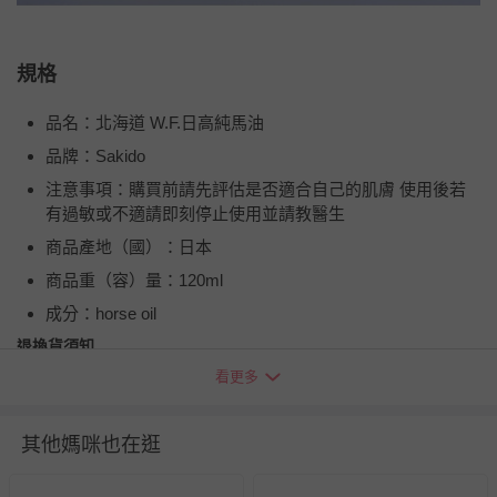
規格
品名：北海道 W.F.日高純馬油
品牌：Sakido
注意事項：購買前請先評估是否適合自己的肌膚 使用後若
有過敏或不適請即刻停止使用並請教醫生
商品產地（國）：日本
商品重（容）量：120ml
成分：horse oil
退換貨須知
看更多
您所購買的商品享有7天的鑑賞期／猶豫期權益，但此期間
並非試用期，您所退回的商品必須是未經使用的全新狀態，
包含完整包裝、配件、說明文件及贈品等。
其他媽咪也在逛
如需退換貨，請於收到商品7天（含例假日內提出），如為