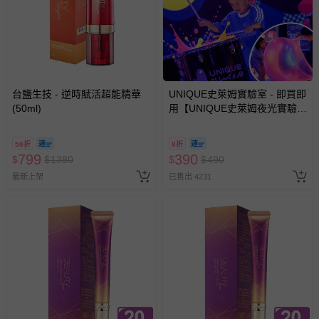
非以有形媒介提供之數位內容或一經提供即為完成之線
上服務，經消費者事先同意始提供（例如線上課程、遊
戲或活動點數等）。
已拆封之以下類型商品：
-個人衛生用品（例如尿布、貼身衣物、泳裝、襪子、地
台鹽生技 - 逆時賦活超能精華
UNIQUE史萊姆實驗室 - 即買即
墊、寢具類等）。
(50ml)
用【UNIQUE史萊姆夜光實驗室
-新生兒親膚衣物（嬰幼兒包巾與背巾、包屁衣、學習
@ 台北科教館 】2026/6/11-
褲、紗布衣等）。
8/30 (電子票券，於展期現場憑
58折
8折
-接觸性孕哺產品（奶嘴、奶瓶、擠乳器、哺乳衣、托腹
訂單編號兌換，逾期作廢) (大
799
390
$
$
1380
$
$
490
帶束縛衣、餐搖椅等）。
人小孩均一價(3歲以上需購票))
最新上架
已售出 4231
-其他原廠盒裝商品封口處已貼上「不可拆封」，或具警
示字句等說明貼紙、封條者。
國際航空、客運、訂房等服務。
相關的退換貨辦理流程，可詳見：
退換貨 & 退款問題
其他常見問題：
運送服務：目前提供的運送僅限台灣本島。如您位於離島地