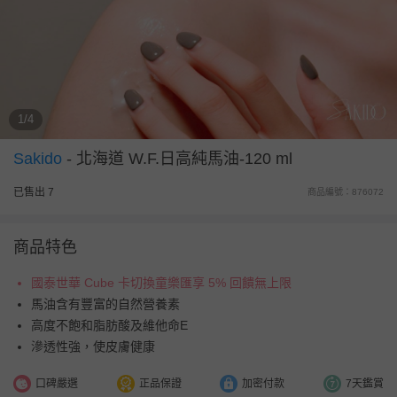
1/4
Sakido
-
北海道 W.F.日高純馬油-120 ml
已售出 7
商品編號：876072
商品特色
國泰世華 Cube 卡切換童樂匯享 5% 回饋無上限
馬油含有豐富的自然營養素
高度不飽和脂肪酸及維他命E
滲透性強，使皮膚健康
口碑嚴選
正品保證
加密付款
7天鑑賞