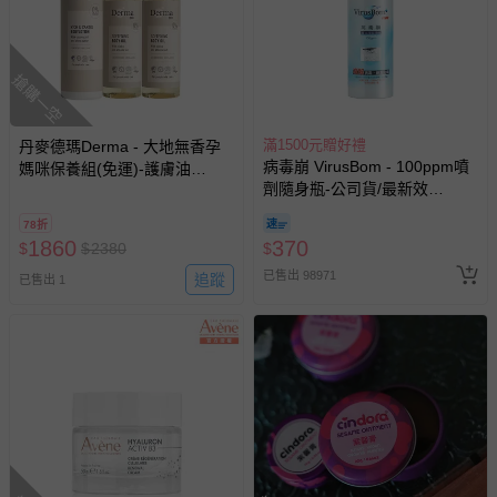
搶購一空
滿1500元贈好禮
丹麥德瑪Derma - 大地無香孕
病毒崩 VirusBom - 100ppm噴
媽咪保養組(免運)-護膚油
劑隨身瓶-公司貨/最新效
150ml*2+保濕乳400ml*1
期-100ml
78折
1860
370
$
$
2380
$
已售出 98971
追蹤
已售出 1