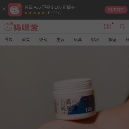
首載 App 現領 $ 100 折價券
點我領券
( 10000+ )
分類
首頁
嬰幼
童裝
玩具
家居
旅遊