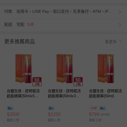
付款
信用卡・LINE Pay・街口支付・先享後付・ATM・iPASS MONEY
配送
宅配
免運
更多推薦商品
看更多
台鹽生技 - 逆時賦活
台鹽生技 - 逆時賦活
台鹽生技 - 逆時賦活
超能精華(50mlx5
超能精華(50mlx3
超能精華(50ml)
罐，共250ml)
罐，共150ml)
58折
$
3500
$
2250
$
799
1380
$
最新上架
最新上架
最新上架