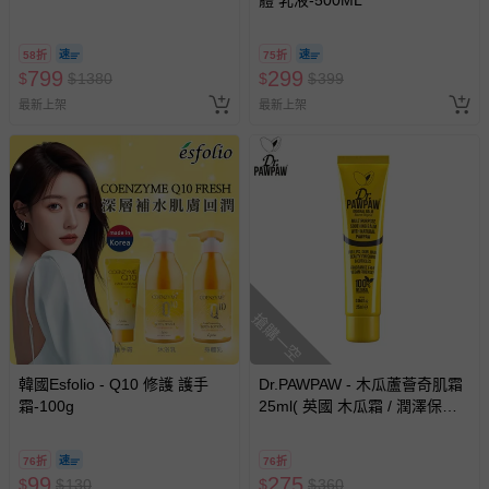
體 乳液-500ML
58折
75折
799
299
$
$
1380
$
$
399
最新上架
最新上架
搶購一空
韓國Esfolio - Q10 修護 護手
Dr.PAWPAW - 木瓜蘆薈奇肌霜
霜-100g
25ml( 英國 木瓜霜 / 潤澤保濕 /
小巧輕盈 /多用途保養 / 修護霜
)
76折
76折
99
275
$
$
130
$
$
360