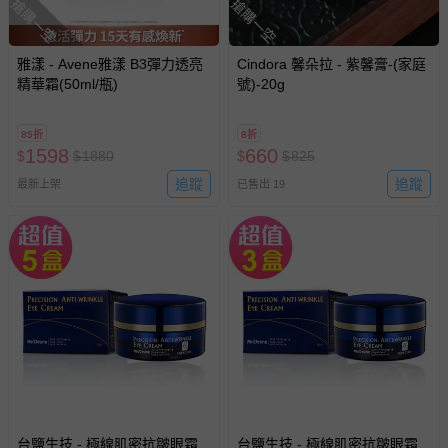
搶購一空
搶購一空
雅漾 - Avene雅漾 B3彈力透亮
Cindora 馨朵拉 - 紫馨膏-(家庭
精華霜(50ml/瓶)
號)-20g
85折
8折
1598
660
$
$
1880
$
$
825
追蹤
追蹤
最新上架
已售出 19
台鹽生技 - 極線肌密抗皺眼霜
台鹽生技 - 極線肌密抗皺眼霜