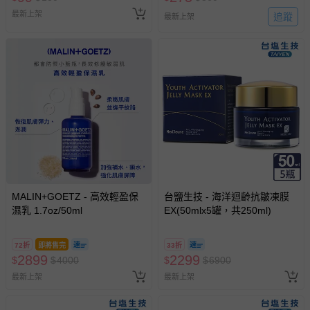
最新上架
追蹤
最新上架
MALIN+GOETZ - 高效輕盈保
台鹽生技 - 海洋迴齡抗皺凍膜
濕乳 1.7oz/50ml
EX(50mlx5罐，共250ml)
72折
即將售完
33折
2899
2299
$
$
4000
$
$
6900
最新上架
最新上架