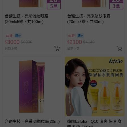
區，可能會無法配送，或須依據商品需加收離島運費。廠商
亦保留出貨與否的權利。離島、偏遠地區、樓層親送等加價
台鹽生技 - 亮采淡紋眼霜
台鹽生技 - 亮采淡紋眼霜
費用，可能會另需加收。
(20mlx5罐，共100ml)
(20mlx3罐，共60ml)
商品實際的配達日期，可於訂單個人資料內的查詢訂單內，
已出貨通知之訊息為主。
43折
51折
3000
如您收到商品，請依正常流程檢查是否完好，若商品遇瑕疵
2100
$
$
6900
$
$
4140
情形，您可申請更換新品或退貨，請見：
退貨的辦理流程
。
最新上架
最新上架
若您對於會員帳號、商品訂購與資訊、購物流程、付款方
式、折價券與購物金的使用、退貨及商品運送方式等有疑
問，你可詳見：
媽咪愛客服中心
。
預購商品：預購為海外同步代購，遇缺貨即會通知媽咪並協
助取消退款事宜。
商品如因「價格、組合」等錯誤原因，導致無法安排出貨，
會主動以簡訊及mail通知訂單取消事宜，並將提供適當補
償。
台鹽生技 - 亮采淡紋眼霜(20ml)
韓國Esfolio - Q10 清爽 保濕 身