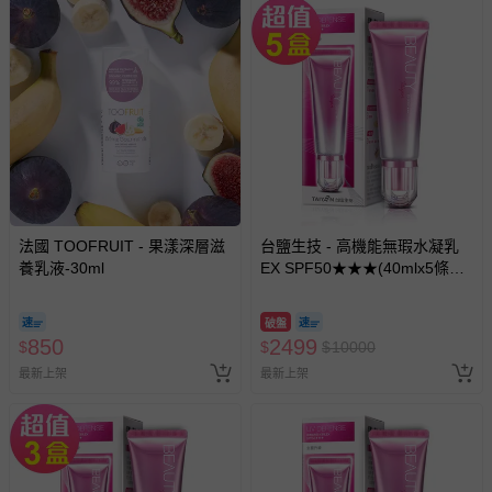
法國 TOOFRUIT - 果漾深層滋
台鹽生技 - 高機能無瑕水凝乳
養乳液-30ml
EX SPF50★★★(40mlx5條，
共200ml)
破盤
850
2499
$
$
$
10000
最新上架
最新上架