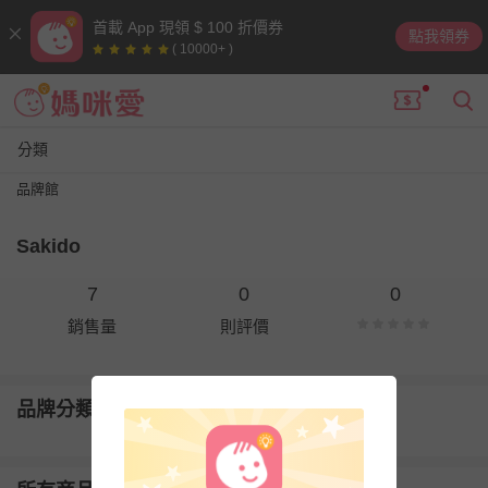
首載 App 現領 $ 100 折價券
點我領券
( 10000+ )
分類
品牌館
Sakido
7
0
0
銷售量
則評價
品牌分類