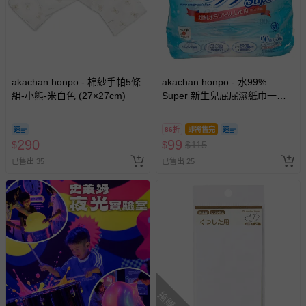
akachan honpo - 棉紗手帕5條
akachan honpo - 水99%
組-小熊-米白色 (27×27cm)
Super 新生兒屁屁濕紙巾一般
型3包入-白色
86折
即將售完
290
99
$
$
$
115
已售出 35
已售出 25