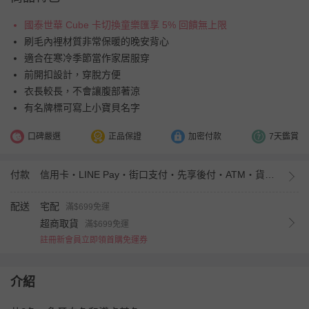
國泰世華 Cube 卡切換童樂匯享 5% 回饋無上限
刷毛內裡材質非常保暖的晚安背心
適合在寒冷季節當作家居服穿
前開扣設計，穿脫方便
衣長較長，不會讓腹部著涼
有名牌標可寫上小寶貝名字
口碑嚴選
正品保證
加密付款
7天鑑賞
付款
信用卡・LINE Pay・街口支付・先享後付・ATM・貨到付款・iPASS MONEY
配送
宅配
滿$699免運
超商取貨
滿$699免運
註冊新會員立即領首購免運券
介紹