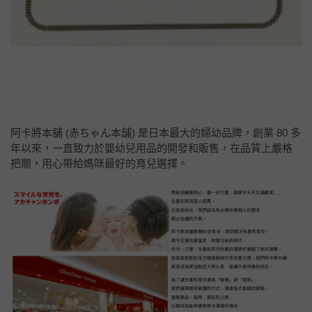
阿卡將本舖 (赤ちゃん本舗) 是日本最大的婦幼品牌，創業 80 多
年以來，一直致力於嬰幼兒用品的開發和販售，在品質上嚴格
把關，用心帶給媽咪最好的育兒選擇。