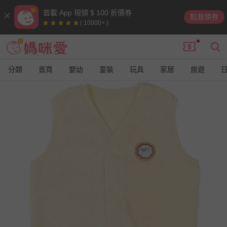
首載 App 現領 $ 100 折價券
點我領券
( 10000+ )
分類
首頁
嬰幼
童裝
玩具
家居
旅遊