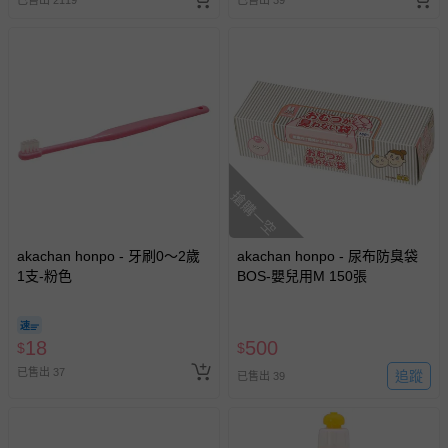
搶購一空
akachan honpo - 牙刷0～2歲
akachan honpo - 尿布防臭袋
1支-粉色
BOS-嬰兒用M 150張
18
500
$
$
已售出 37
追蹤
已售出 39