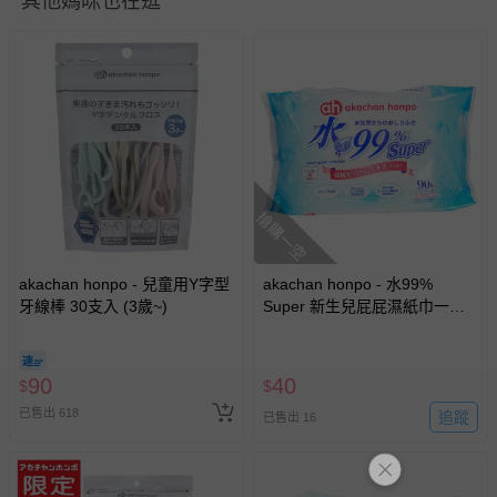
其他媽咪也在逛
並非試用期，您所退回的商品必須是未經使用的全新狀態，
包含完整包裝、配件、說明文件及贈品等。
如需退換貨，請於收到商品7天（含例假日內提出），如為
瑕疵退換貨所產生的運費，將由媽咪愛負責處理，若非瑕疵
退貨，您可至『查詢訂單』>『已出貨』中查詢該筆訂單，
並點選『我要退貨』即可進行申請。若有相關退貨問題，請
至媽咪愛
LINE@客服ID: @mamilove
我們將依序為您處理
與服務，謝謝。
搶購一空
針對滿件折/滿額贈…等活動，如因部份退貨，而該訂單保
akachan honpo - 兒童用Y字型
akachan honpo - 水99%
留商品未達活動門檻，將以原價計算，活動贈品亦需一併退
牙線棒 30支入 (3歲~)
Super 新生兒屁屁濕紙巾一般
回。
型-90張x1包-日本製
部分商品依據消費者保護法的規定，不適用七天鑑賞期/猶
90
40
$
$
豫期範圍：
已售出 618
追蹤
已售出 16
易於腐敗、保存期限較短或解約時即將逾期（例如生鮮
商品、食品等）。
客製化商品（例如客製生日書、姓名貼等）。