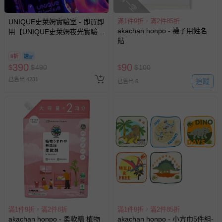
搶購一空
滿1件9折，滿2件85折
UNIQUE史萊姆實驗室 - 即買即
akachan honpo - 襪子用姓名
用【UNIQUE史萊姆夜光實驗室
貼
@ 台北科教館 】2026/6/11-
8/30 (電子票券，於展期現場憑
8折
訂單編號兌換，逾期作廢) (大
390
90
$
$
490
$
$
100
人小孩均一價(3歲以上需購票))
已售出 4231
追蹤
已售出 6
滿1件9折，滿2件8折
滿1件9折，滿2件85折
akachan honpo - 柔軟精 植物
akachan honpo - 小方巾5件組-