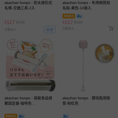
akachan honpo - 防水按扣式
akachan honpo - 布用棉質姓
名條-交通工具-2入
名貼-黃色-14張入
即將售完
117
117
$
$
130
$
$
130
已售出 6
追蹤
已售出 6
akachan honpo - 袋裝食品擠
akachan honpo - 寶特瓶用吸
壓固定器-咖啡色
管-粉紅色
(17.4×4.5×2.9cm)-日本製
即將售完