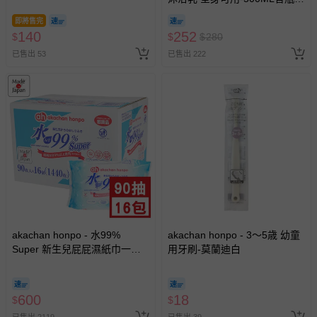
日本製
即將售完
140
252
$
$
$
280
已售出 53
已售出 222
akachan honpo - 水99%
akachan honpo - 3～5歳 幼童
Super 新生兒屁屁濕紙巾一般
用牙刷-莫蘭迪白
型 (90張x16包入-日本製)
600
18
$
$
已售出 2119
已售出 39