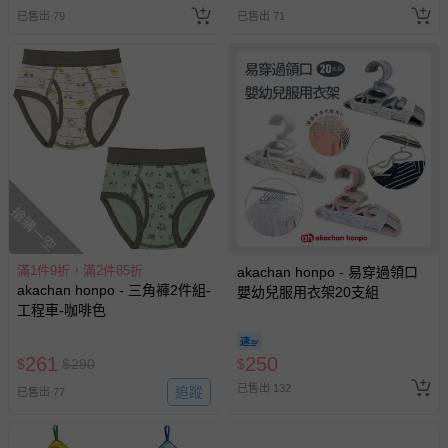
已售出 79
已售出 71
搶購一空
滿1件9折，滿2件85折
akachan honpo - 易穿過領口
akachan honpo - 三角褲2件組-
嬰幼兒服用衣架20支組
工程車-咖啡色
261
250
$
$
290
$
已售出 132
追蹤
已售出 77