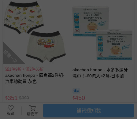
搶購一空
滿1件9折，滿2件85折
akachan honpo - 水多多潔牙
akachan honpo - 四角褲2件組-
濕巾！-60包入×2盒-日本製
汽車總動員-灰色
351
450
$
$
390
$
已售出 45
追蹤
已售出 52
補貨通知我
追蹤
購物車