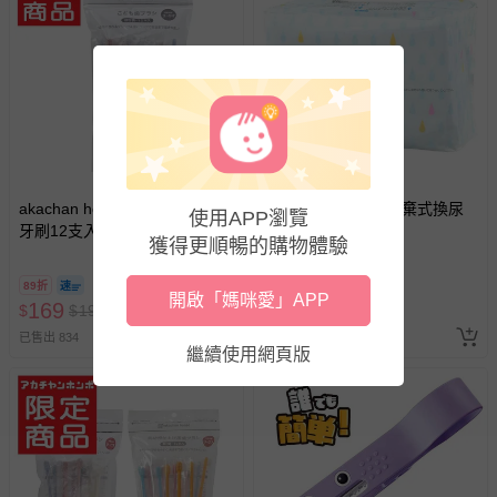
報紙、期刊或雜誌（惟書籍如經拆封、使用，則酌收整
新費用）。
經消費者拆封之影音商品或電腦軟體（例如 DVD、CD
等）。
非以有形媒介提供之數位內容或一經提供即為完成之線
上服務，經消費者事先同意始提供（例如線上課程、遊
戲或活動點數等）。
akachan honpo - 3~5歲兒童用
akachan honpo - 拋棄式換尿
已拆封之以下類型商品：
使用APP瀏覽
牙刷12支入
布墊-50個
-個人衛生用品（例如尿布、貼身衣物、泳裝、襪子、地
獲得更順暢的購物體驗
墊、寢具類等）。
-新生兒親膚衣物（嬰幼兒包巾與背巾、包屁衣、學習
89折
開啟「媽咪愛」APP
169
290
$
$
褲、紗布衣等）。
190
$
-接觸性孕哺產品（奶嘴、奶瓶、擠乳器、哺乳衣、托腹
已售出 834
已售出 184
繼續使用網頁版
帶束縛衣、餐搖椅等）。
-其他原廠盒裝商品封口處已貼上「不可拆封」，或具警
示字句等說明貼紙、封條者。
國際航空、客運、訂房等服務。