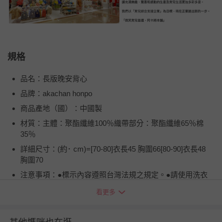
規格
品名：長版晚安背心
品牌：akachan honpo
商品產地（國）：中國製
材質：主體：聚酯纖維100％織帶部分：聚酯纖維65％棉
35％
詳細尺寸：(約･ cm)=[70-80]衣長45 胸圍66[80-90]衣長48
胸圍70
注意事項：●標示內容遵照台灣法規之規定。●請使用洗衣
網。
看更多
退換貨須知
您所購買的商品享有7天的鑑賞期／猶豫期權益，但此期間