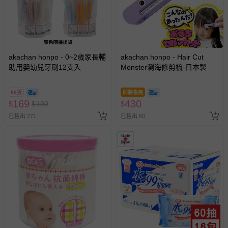
相關的退換貨辦理流程，可詳見：
退換貨 & 退款問題
其他常見問題：
運送服務：目前提供的運送僅限台灣本島。如您位於離島地
區，可能會無法配送，或須依據商品需加收離島運費。廠商
akachan honpo - 0~2歲家長輔
akachan honpo - Hair Cut
助用嬰幼兒牙刷12支入
Monster瀏海修剪梳-日本製
亦保留出貨與否的權利。離島、偏遠地區、樓層親送等加價
費用，可能會另需加收。
89折
即將售完
商品實際的配達日期，可於訂單個人資料內的查詢訂單內，
169
430
$
$
190
$
已出貨通知之訊息為主。
已售出 271
已售出 60
如您收到商品，請依正常流程檢查是否完好，若商品遇瑕疵
情形，您可申請更換新品或退貨，請見：
退貨的辦理流程
。
若您對於會員帳號、商品訂購與資訊、購物流程、付款方
式、折價券與購物金的使用、退貨及商品運送方式等有疑
問，你可詳見：
媽咪愛客服中心
。
預購商品：預購為海外同步代購，遇缺貨即會通知媽咪並協
助取消退款事宜。
商品如因「價格、組合」等錯誤原因，導致無法安排出貨，
會主動以簡訊及mail通知訂單取消事宜，並將提供適當補