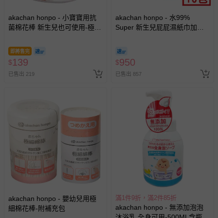
償。
akachan honpo - 小寶寶用抗
akachan honpo - 水99%
菌棉花棒 新生兒也可使用-極細
Super 新生兒屁屁濕紙巾加厚
款480枝-日本製
型-60張x16包入-日本製
即將售完
139
950
$
$
已售出 219
已售出 857
滿1件9折，滿2件85折
akachan honpo - 嬰幼兒用極
akachan honpo - 無添加泡泡
細棉花棒-附補充包
沐浴乳 全身可用-500ML含瓶-