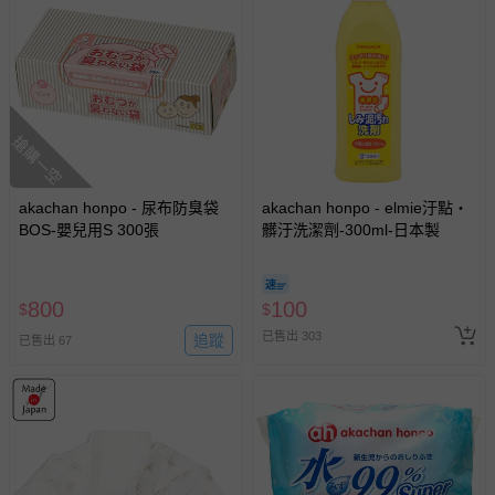
搶購一空
akachan honpo - 尿布防臭袋
akachan honpo - elmie汙點・
BOS-嬰兒用S 300張
髒汙洗潔劑-300ml-日本製
800
100
$
$
已售出 303
追蹤
已售出 67