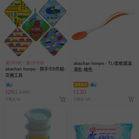
滿1件9折，滿2件85折
akachan honpo - TLI柔軟感溫
akachan honpo - 擦手巾5件組-
湯匙-橘色
交通工具
即將售完
261
130
$
$
290
$
已售出 59
已售出 145