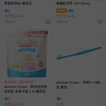
萃取無添加-補充包
侏羅紀世界 (15×15cm)
即將售完
270
171
$
$
300
$
$
190
已售出 13
已售出 28
滿1件9折，滿2件85折
akachan honpo - 牙刷0～2歲1
akachan honpo - 無添加泡泡
支-藍色
沐浴乳 全身可用 1.2L補充包
(1200ml)-日本製
261
18
$
$
290
$