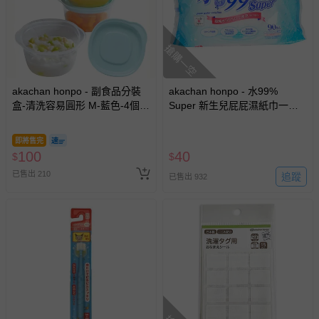
搶購一空
akachan honpo - 副食品分裝
akachan honpo - 水99%
盒-清洗容易圓形 M-藍色-4個
Super 新生兒屁屁濕紙巾一般
入/100ml-日本製
型-90張x1包 (效期至2027-05-
13)-日本製
即將售完
100
40
$
$
已售出 210
追蹤
已售出 932