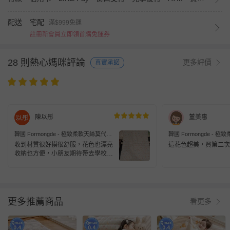
配送
宅配
滿$999免運
註冊新會員立即領首購免運券
28 則熱心媽咪評論
更多評價
真實承諾
陳以彤
董美惠
韓國 Formongde - 極致柔軟天絲莫代爾
韓國 Formongde - 
雙面涼感4cm厚墊睡袋組-愛麗絲花園
雙面涼感4cm厚墊睡袋組
收到材質很好摸很舒服，花色也漂亮
這花色超美，買第二次
收納也方便，小朋友期待帶去學校睡
覺😊
更多推薦商品
看更多