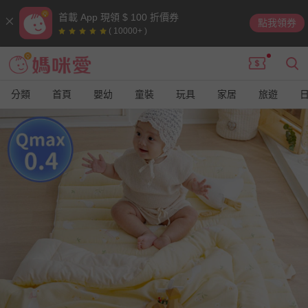
首載 App 現領 $ 100 折價券
點我領券
( 10000+ )
分類
首頁
嬰幼
童裝
玩具
家居
旅遊
9
9