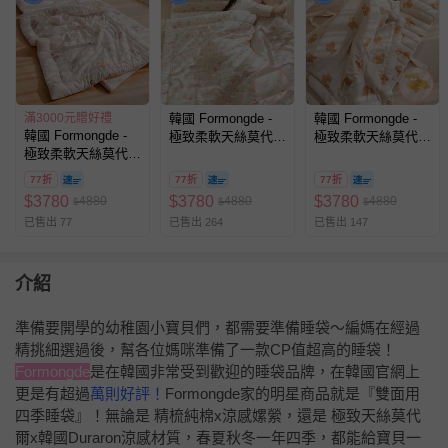
滿3000元贈好禮
韓國 Formongde -
韓國 Formongde -
韓國 Formongde -
極致柔軟天絲莫代爾
極致柔軟天絲莫代爾
極致柔軟天絲莫代爾
雙面涼感4cm厚墊睡
雙面涼感4cm厚墊睡
雙面涼感4cm厚墊睡
袋組-愛麗絲花園
袋組-泰迪棕熊
77折
77折
77折
袋組-恐龍車車
$
3780
$
3780
$
3780
4880
4880
4880
$
$
$
已售出 77
已售出 264
已售出 147
介紹
準備要開學的幼稚園小寶貝們，都需要準備睡袋～編媽在經過
精挑細選過後，幫各位媽咪準備了一款CP值超高的睡袋！
Formongde
是在韓國非常受到歡迎的睡袋品牌，在韓國官網上
更是有超過
萬則好評！
Formongde家的明星商品就是『雙面用
四季睡袋』！無論是 精梳純棉x涼感嫘縈，還是 極致天絲莫代
爾x韓國Duraron涼感材質，春夏秋冬一年四季，都能給寶貝一