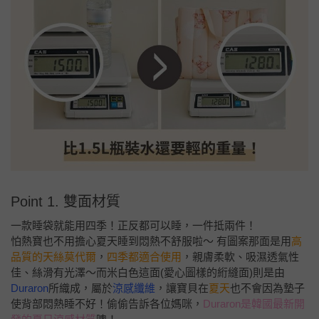
Point 1. 雙面材質
一款睡袋就能用四季！正反都可以睡，一件抵兩件！
怕熱寶也不用擔心夏天睡到悶熱不舒服啦～ 有圖案那面是用
高
品質的天絲莫代爾
，
四季都適合使用
，親膚柔軟、吸濕透氣性
佳、絲滑有光澤～而米白色這面(愛心圖樣的絎縫面)則是由
Duraron
所織成，屬於
涼感纖維
，讓寶貝在
夏天
也不會因為墊子
使背部悶熱睡不好！偷偷告訴各位媽咪，
Duraron是韓國最新開