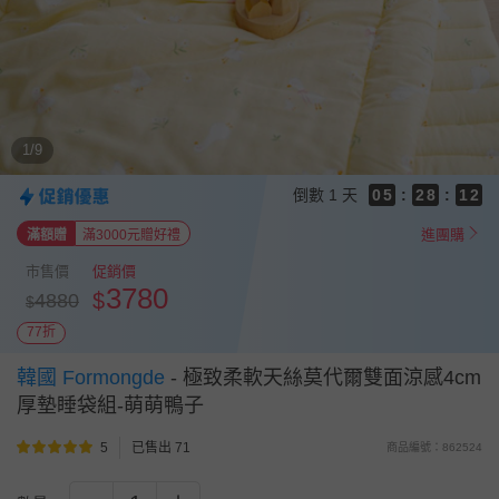
8
8
7
9
7
6
8
6
5
7
5
4
9
6
4
3
8
5
3
1/9
2
7
4
2
1
6
3
9
1
9
倒數
1 天
0
5
:
2
8
:
0
8
4
1
7
7
進團購
滿額贈
滿3000元贈好禮
3
0
6
6
2
5
5
市售價
促銷價
1
4
4
3780
$
4880
$
0
3
3
2
77折
2
1
1
0
韓國 Formongde
-
極致柔軟天絲莫代爾雙面涼感4cm
0
厚墊睡袋組-萌萌鴨子
5
已售出 71
商品編號：862524