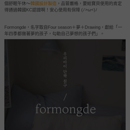
個舒眠午休～
韓國設計製造
，品管嚴格，要給寶貝使用的肯定
得通過韓國KC認證啊！安心使用有保障 (ﾉ>ω<)ﾉ
Formongde，名字取自Four season＋夢＋Drawing，獻給「一
年四季都做著夢的孩子，勾勒自己夢想的孩子們」。