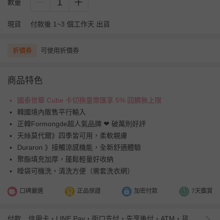
1
數量
現貨
付款後 1~3 個工作天 出貨
折價券
可使用折價券
商品特色
國泰世華 Cube 卡切換童樂匯享 5% 回饋無上限
韓國境內販售平行輸入
正韓Formongde超人氣品牌 ❤︎ 破萬則好評
天絲莫代爾》四季皆可用，柔軟親膚
Duraron 》接觸涼感機能，全新舒適體驗
聚酯填充加厚，蓬鬆輕量好收納
睡袋可機洗，清洗方便（需套洗衣網）
口碑嚴選
正品保證
加密付款
7天鑑賞
付款
信用卡・LINE Pay・街口支付・先享後付・ATM・貨到付款・iPASS MONEY