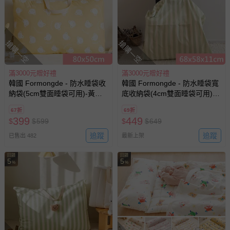
搶購一空
搶購一空
滿3000元贈好禮
滿3000元贈好禮
韓國 Formongde - 防水睡袋收
韓國 Formongde - 防水睡袋寬
納袋(5cm雙面睡袋可用)-黃底
底收納袋(4cm雙面睡袋可用)-
熊熊 (80x50cm)
直紋綠 (68x58x11cm)
67折
69折
399
449
$
$
599
$
$
649
追蹤
追蹤
已售出 482
最新上架
回饋
回饋
5
5
%
%