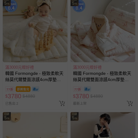
5
5
%
%
滿3000元贈好禮
滿3000元贈好禮
韓國 Formongde - 極致柔軟天
韓國 Formongde - 極致柔軟天
絲莫代爾雙面涼感4cm厚墊睡
絲莫代爾雙面涼感4cm厚墊睡
袋組-小花蝴蝶結
袋組-蝴蝶結玩偶熊
77折
即將售完
77折
3780
3780
$
$
4880
$
$
4880
已售出 2
最新上架
回饋
回饋
5
5
%
%