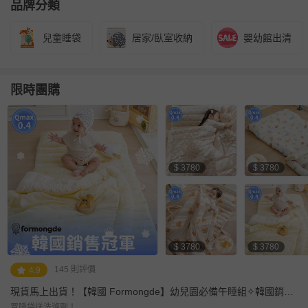
品牌分類
子設計，無論是做材質、做工、檢驗，都讓編媽更安心 ❤
兒童睡袋
居家/臥室收納
嬰幼館出清
限時團購
$ 3780
$ 3780
$ 3780
$ 3780
145 則評價
4.9
現貨馬上出貨！【韓國 Formongde】幼兒園必備午睡組✧韓國銷售
冠軍
買睡袋送洗滌劑！