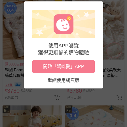
回饋
3
5
%
使用APP瀏覽
獲得更順暢的購物體驗
滿3000元贈好禮
滿3000元贈好禮
開啟「媽咪愛」APP
韓國 Formongde - 極致柔軟天
韓國 Formongde - 極致柔軟天
絲莫代爾雙面涼感4cm厚墊睡
絲莫代爾雙面涼感4cm厚墊睡
繼續使用網頁版
袋組-恐龍車車
袋組-愛麗絲花園
77折
77折
3780
3780
$
$
4880
$
$
4880
已售出 76
已售出 264
回饋
回饋
5
5
%
%