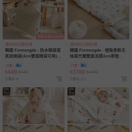
滿3000元贈好禮
滿3000元贈好禮
韓國 Formongde - 防水睡袋寬
韓國 Formongde - 極致柔軟天
底收納袋(4cm雙面睡袋可用)-
絲莫代爾雙面涼感4cm厚墊睡
蝴蝶結串串 (68x58x11cm)
袋組-蠟筆動物世界
69折
77折
449
3780
$
$
649
$
$
4880
已售出 47
已售出 111
回饋
回饋
5
5
%
%