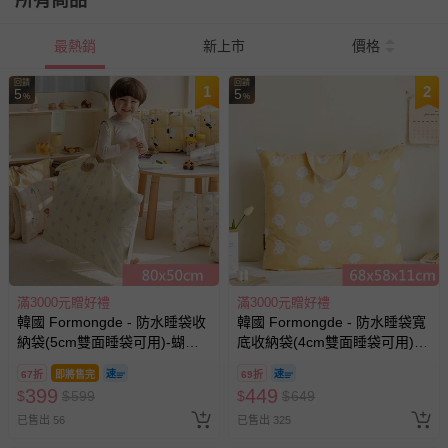
所有商品
最熱銷
新上市
價格
回饋
回饋
1
2
5
5
%
%
滿3000元贈好禮
滿3000元贈好禮
韓國 Formongde - 防水睡袋收
韓國 Formongde - 防水睡袋寬
納袋(5cm雙面睡袋可用)-蝴蝶
底收納袋(4cm雙面睡袋可用)-
結串串 (80x50cm)
黃底熊熊 (68x58x11cm)
67折
即將售完
69折
399
449
$
$
599
$
$
649
已售出 56
已售出 325