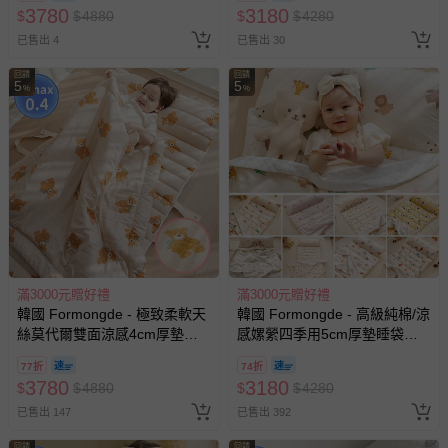
3780
3180
$
$
4880
$
$
4280
已售出 4
已售出 30
回饋
回饋
5
5
%
%
滿3000元贈好禮
滿3000元贈好禮
韓國 Formongde - 極致柔軟天
韓國 Formongde - 高級純棉/涼
絲莫代爾雙面涼感4cm厚墊睡
感嫘縈四季用5cm厚墊睡袋組-
袋組-泰迪棕熊
可愛動物園
77折
74折
3780
3180
$
$
4880
$
$
4280
已售出 147
已售出 392
回饋
回饋