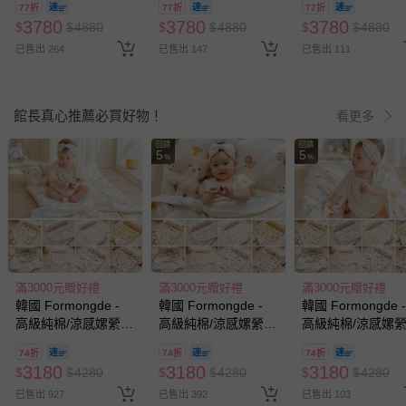
77折
77折
77折
袋組-愛麗絲花園
袋組-泰迪棕熊
袋組-蠟筆動物世
3780
3780
3780
$
$
4880
$
$
4880
$
$
4880
已售出 264
已售出 147
已售出 111
館長真心推薦必買好物！
看更多
回饋
回饋
5
5
%
%
滿3000元贈好禮
滿3000元贈好禮
滿3000元贈好禮
韓國 Formongde -
韓國 Formongde -
韓國 Formongde -
高級純棉/涼感嫘縈四
高級純棉/涼感嫘縈四
高級純棉/涼感嫘
季用5cm厚墊睡袋組-
季用5cm厚墊睡袋組-
季用5cm厚墊睡袋
74折
74折
74折
餅乾小熊
可愛動物園
花叢玩耍花豹
3180
3180
3180
$
$
4280
$
$
4280
$
$
4280
已售出 927
已售出 392
已售出 103