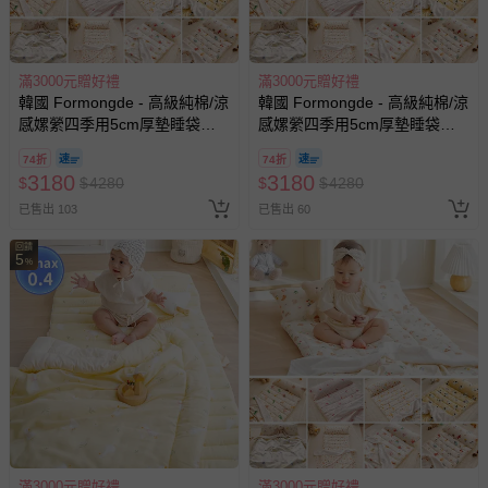
滿3000元贈好禮
滿3000元贈好禮
韓國 Formongde - 高級純棉/涼
韓國 Formongde - 高級純棉/涼
感嫘縈四季用5cm厚墊睡袋組-
感嫘縈四季用5cm厚墊睡袋組-
花叢玩耍花豹
熊熊交通工具
74折
74折
3180
3180
$
$
4280
$
$
4280
已售出 103
已售出 60
回饋
5
%
滿3000元贈好禮
滿3000元贈好禮