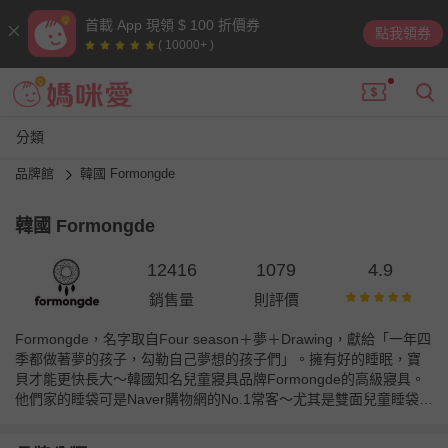
首載 App 現領 $ 100 折價券
點我領券
( 10000+ )
分類
品牌館
韓國 Formongde
韓國 Formongde
12416
1079
4.9
銷售量
則評價
Formongde，名字取自Four season＋夢＋Drawing，獻給「一年四
季都做著夢的孩子，勾勒自己夢想的孩子們」。擁有好的睡眠，寶
貝才能更快長大～韓國知名兒童寢具品牌Formongde的高級寢具。
他們家的睡袋可是Naver購物網的No.1常客～尤其是雙面兒童睡袋，
真的非常受歡迎！除了兒童睡袋之外，棉被也是熱銷品項喔。
Formongde的產品品質絕對碾壓東大門的棉被，而且品牌是專為孩