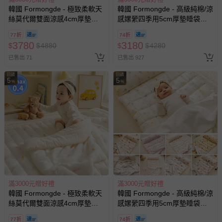
韓國 Formongde - 極致柔軟天
韓國 Formongde - 高級純棉/涼
絲莫代爾雙面涼感4cm厚墊睡
感嫘縈四季用5cm厚墊睡袋組-
袋組-萌萌鴨子
餅乾小熊
77折
74折
3780
3180
$
$
4880
$
$
4280
已售出 71
已售出 927
回饋
回饋
5
5
%
%
滿3000元贈好禮
滿3000元贈好禮
韓國 Formongde - 極致柔軟天
韓國 Formongde - 高級純棉/涼
絲莫代爾雙面涼感4cm厚墊睡
感嫘縈四季用5cm厚墊睡袋組-
袋組-迷你手繪車
溫柔動物花園
77折
74折