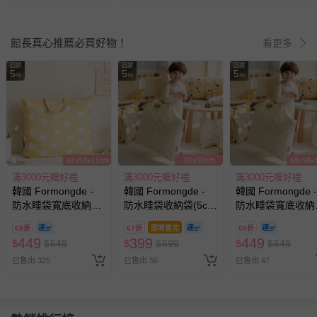
館長真心推薦必買好物！
看更多
回饋
回饋
回饋
5
5
5
%
%
%
滿3000元贈好禮
滿3000元贈好禮
滿3000元贈好禮
韓國 Formongde -
韓國 Formongde -
韓國 Formongde -
防水睡袋寬底收納袋
防水睡袋收納袋(5cm
防水睡袋寬底收納
(4cm雙面睡袋可用)-
雙面睡袋可用)-蝴蝶
(4cm雙面睡袋可用
69折
67折
即將售完
69折
黃底熊熊
結串串 (80x50cm)
蝴蝶結串串
449
399
449
$
$
649
$
$
599
$
$
649
(68x58x11cm)
(68x58x11cm)
已售出 325
已售出 56
已售出 47