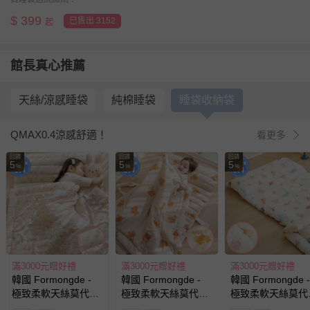
$
399
已售出 3152
起
館長真心推薦
天絲/涼感睡袋
純棉睡袋
睡袋收納袋
QMAX0.4涼感舒適！
看更多
回饋
回饋
回饋
5
5
5
%
%
%
滿3000元贈好禮
滿3000元贈好禮
滿3000元贈好禮
韓國 Formongde -
韓國 Formongde -
韓國 Formongde -
極致柔軟天絲莫代爾
極致柔軟天絲莫代爾
極致柔軟天絲莫代
雙面涼感4cm厚墊睡
雙面涼感4cm厚墊睡
雙面涼感4cm厚墊