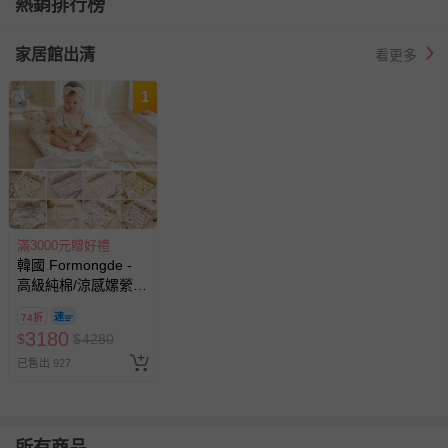
熱銷排行榜
家居館出清
看更多
1
滿3000元贈好禮
韓國 Formongde -
高級純棉/涼感嫘縈四
季用5cm厚墊睡袋組-
74折
餅乾小熊
3180
$
$
4280
已售出 927