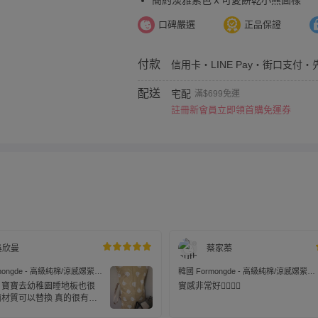
簡約淡雅素色ｘ可愛餅乾小熊圖樣
口碑嚴選
正品保證
付款
信用卡・LINE Pay・街口支付・
配送
宅配
滿$699免運
註冊新會員立即領首購免運券
吳欣曼
蔡家蓁
mongde - 高級純棉/涼感嫘縈四
韓國 Formongde - 高級純棉/涼感嫘縈四
m厚墊睡袋組-花叢玩耍花豹
季用5cm厚墊睡袋組-餅乾小熊
 寶寶去幼稚園睡地板也很
實感非常好👍🏻👍🏻
面材質可以替換 真的很有質