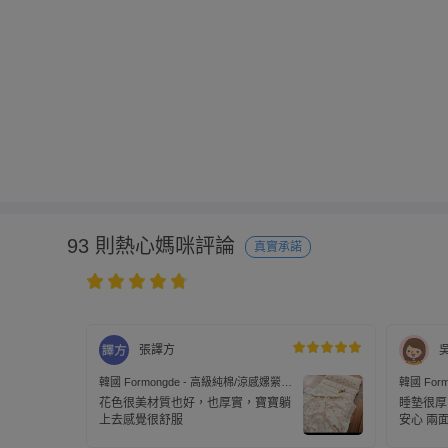
93 則熱心媽咪評論
真實承諾
張譯方
韓國 Formongde - 高級純棉/涼感嫘縈四
韓國 For
季用5cm厚墊睡袋組-餅乾小熊
季用5c
花色很美材質也好，也厚實，寶寶躺
睡墊很厚
上去感覺很舒服
安心 兩
感❤️