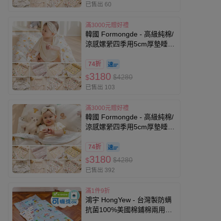
已售出 60
滿3000元贈好禮
韓國 Formongde - 高級純棉/
涼感嫘縈四季用5cm厚墊睡袋
組-花叢玩耍花豹
74折
3180
$4280
$
已售出 103
滿3000元贈好禮
韓國 Formongde - 高級純棉/
涼感嫘縈四季用5cm厚墊睡袋
組-可愛動物園
74折
3180
$4280
$
已售出 392
滿1件9折
鴻宇 HongYew - 台灣製防螨
抗菌100%美國棉鋪棉兩用兒
童睡袋-交通樂園-1778