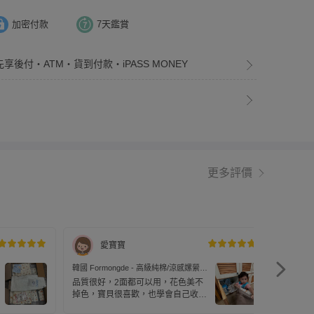
加密付款
7天鑑賞
先享後付・ATM・貨到付款・iPASS MONEY
更多評價
愛寶寶
韓國 Formongde - 高級純棉/涼感嫘縈四
韓國 Fo
季用5cm厚墊睡袋組-花叢玩耍花豹
季用5c
品質很好，2面都可以用，花色美不
摸起來
掉色，寶貝很喜歡，也學會自己收
很輕巧
納，定期以洗衣機清洗，很方便！
的，挺