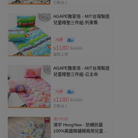
已售出 1
AGAPE雅家倍 - MIT台灣製造
兒童睡墊三件組-列車集
75折
1180
$1580
$
最新上架
AGAPE雅家倍 - MIT台灣製造
兒童睡墊三件組-公主命
75折
1180
$1580
$
已售出 1
滿1件9折
鴻宇 HongYew - 防螨抗菌
100%美國棉鋪棉兩用兒童睡
袋 幼兒園-多款任選