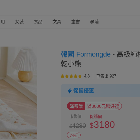
日用
女裝
食品
文具
童書
孕哺
韓國 Formongde
-
高級純棉
乾小熊
4.8
已售出 927
滿額贈
滿3000元贈好禮
市售價
促銷價
3180
$
4280
$
74折