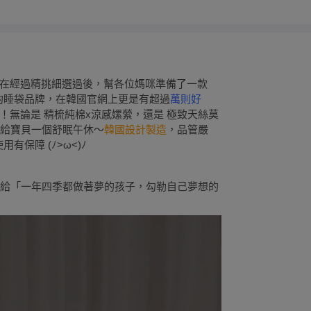
在經過精挑細選過後，幫各位媽咪準備了一款
的睡袋品牌，在韓國官網上更是有超過
萬則好
』！無論是 精梳純棉x涼感嫘縈，還是 極致天絲莫
都能給寶貝一個舒眠午休～
韓國設計製造
，品管嚴
保障 (ﾉ>ω<)ﾉ
awing，獻給「一年四季都做著夢的孩子，勾勒自己夢想的