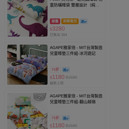
童防蟎睡袋 雙層設計（純棉
+防蟎布）❤露營旅行睡墊-恐
龍家族
破盤
即將售完
3280
$
已售出 384
AGAPE雅家倍 - MIT台灣製造
兒童睡墊三件組-冰河遊記
75折
1180
$1580
$
最新上架
AGAPE雅家倍 - MIT台灣製造
兒童睡墊三件組-翻山越嶺
75折
1180
$1580
$