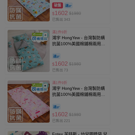
破盤
1602
$1980
$
已售出 343
滿1件9折
鴻宇 HongYew - 台灣製防螨
抗菌100%美國棉鋪棉兩用兒
童睡袋-麻吉熊-2216-藍
1602
$1980
$
已售出 73
滿1件9折
鴻宇 HongYew - 台灣製防螨
抗菌100%美國棉鋪棉兩用兒
童睡袋-公主城堡-1899-粉-雙
面A版
1602
$1980
$
已售出 221
Fotex 芙特斯 - 幼兒園睡袋 兒