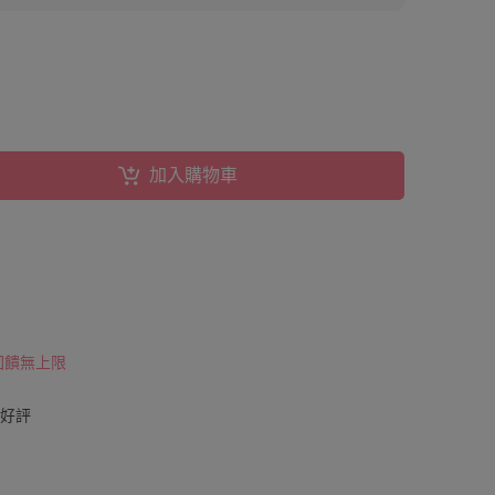
1
0
加入購物車
 回饋無上限
則好評