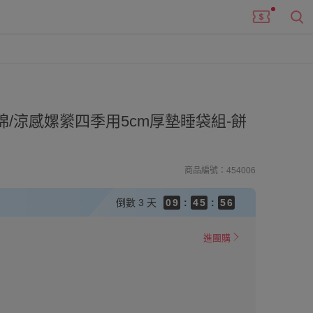
9
8
7
/涼感嫘縈四季用5cm厚墊睡袋組-餅
6
5
9
9
4
8
9
9
8
3
7
8
8
7
商品編號：454006
2
6
7
7
6
1
5
6
6
5
倒數
3 天
0
9
:
4
5
:
5
4
8
3
4
4
3
7
2
3
3
2
進團購
6
1
2
2
1
5
0
1
1
0
4
0
0
3
2