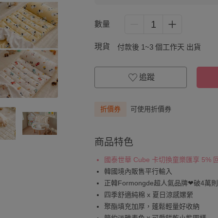
1
數量
現貨
付款後 1~3 個工作天 出貨
追蹤
折價券
可使用折價券
商品特色
國泰世華 Cube 卡切換童樂匯享 5%
韓國境內販售平行輸入
正韓Formongde超人氣品牌❤︎破4萬
四季舒適純棉 x 夏日涼感嫘縈
聚酯填充加厚，蓬鬆輕量好收納