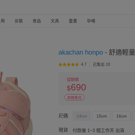
日用
女裝
食品
文具
童書
孕哺
akachan honpo
-
舒適輕量
4.7
已售出 10
促銷價
690
$
即將售完
尺碼
14cm
15cm
16cm
現貨
付款後 1~3 個工作天 出貨