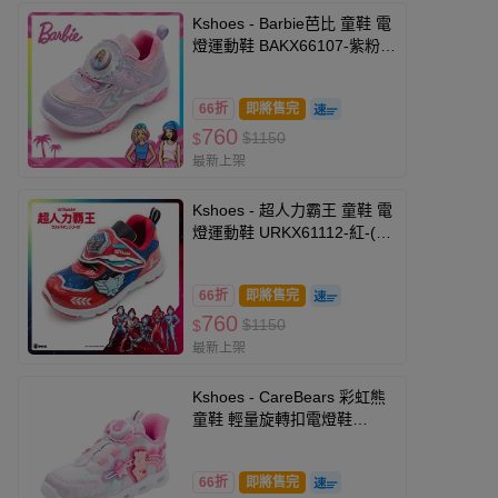
Kshoes - Barbie芭比 童鞋 電
燈運動鞋 BAKX66107-紫粉-
(寶寶小中童段)
66折
即將售完
760
$1150
$
最新上架
Kshoes - 超人力霸王 童鞋 電
燈運動鞋 URKX61112-紅-(寶
寶小中大童段)
66折
即將售完
760
$1150
$
最新上架
Kshoes - CareBears 彩虹熊
童鞋 輕量旋轉扣電燈鞋
CBKX69803-粉色-(寶寶小中
大童段)
66折
即將售完