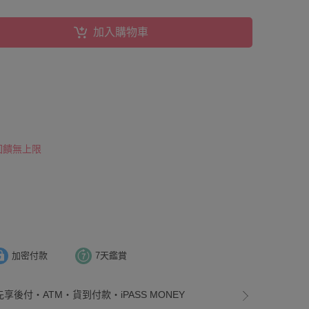
加入購物車
 回饋無上限
加密付款
7天鑑賞
先享後付・ATM・貨到付款・iPASS MONEY