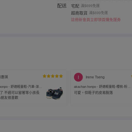
配送
宅配
滿$699免運
超商取貨
滿$699免運
註冊新會員立即領首購免運券
陳惠琪
Irene Tseng
n honpo - 舒適輕量鞋-汽車-深藍
akachan honpo - 舒適輕量鞋-櫻桃-粉紅
色
了 不過可以留著等小孩長
可愛，但鞋子的皮易脫落
小朋友很喜歡