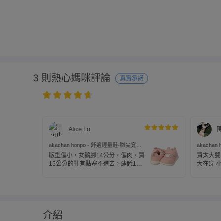
3 則熱心媽咪評論
真實承諾
Alice Lu
akachan honpo - 舒適輕量鞋-腳尖寬鬆
akacha
款-粉紅色
色
版型偏小，女鵝腳14公分，偏肉，買
買太大雙
15公分的鞋有點塞不進去，建議14
大在穿 
公分以下的寶寶穿喔
介紹