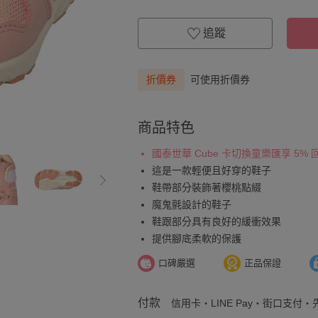
追蹤
折價券
可使用折價券
商品特色
國泰世華 Cube 卡切換童樂匯享 5%
這是一款輕便且好穿的鞋子
鞋帶部分裝飾著櫻桃點綴
魔鬼氈設計的鞋子
鞋跟部分具有良好的緩衝效果
提供腳底柔軟的保護
口碑嚴選
正品保證
付款
信用卡・LINE Pay・街口支付・