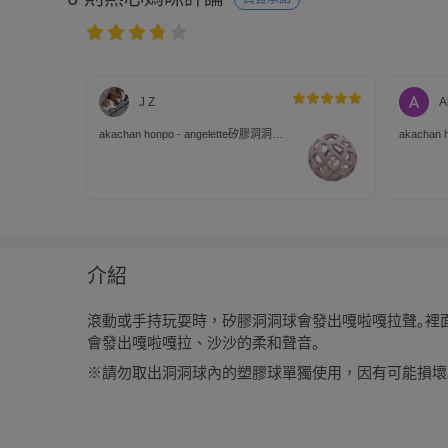
J Z
A
akachan honpo - angelette矽膠洞洞球-
akachan 
粉紅色
薄荷綠
介紹
滾動或手持玩耍時，矽膠洞洞球會發出嘎啦嘎拉聲｡裡
會發出嘎啦嘎拉、沙沙的柔和聲音｡
※請勿取出洞洞球內的塑膠球單獨使用，因有可能損壞