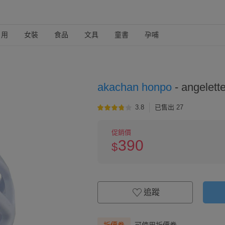
日用
女裝
食品
文具
童書
孕哺
akachan honpo
-
angele
3.8
已售出 27
促銷價
390
$
追蹤