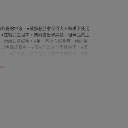
法取得的地方。●請務必於家長或大人監護下使用
。●在製造工程中，偶爾會出現黑點，但無品質上
意、勿讓幼童誤食。●萬一不小心誤食時、請向醫
。以免造成窒息。●請勿作為其他用途使用。●請
產品。●若本產品產生傷痕、破損或龜裂時，請立
(PS)
的氣味,但無衛生上的疑慮。●請勿在低溫或高溫
波爐・消毒液・煮沸消毒。②請在標示的耐熱耐冷
觸鍋底和邊緣。●內側球的注意事項①從外部的球