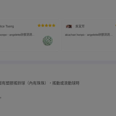
lice Tseng
吳宜芳
honpo - angelette矽膠洞洞球-
akachan honpo - angelette矽膠洞洞球-
天空藍
面有塑膠搖鈴球（內有珠珠），搖動或滾動球時
｡