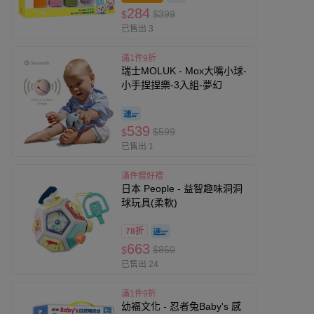
284
$399
$
已售出 3
滿1件9折
瑞士MOLUK - Mox大嘴小球-
小手捏捏樂-3入組-夢幻
539
$599
$
已售出 1
滿件贈好禮
日本 People - 益智趣味洞洞
球玩具(柔軟)
78折
663
$850
$
已售出 24
滿1件9折
幼福文化 - 忍者兔Baby's 感