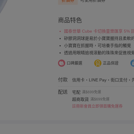
折價券
可使用折價券
商品特色
國泰世華 Cube 卡切換童樂匯享 5%
矽膠洞洞球是易於小寶寶握持且柔軟
小寶寶在抓握時，可培養手指的觸覺
透過用眼睛追視滾動的珠珠來促進視
口碑嚴選
正品保證
付款
信用卡・LINE Pay・街口支付・
配送
宅配
滿$699免運
超商取貨
滿$699免運
註冊新會員立即領首購免運券