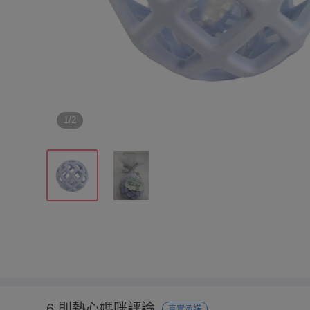
1/2
6 則熱心媽咪評論
真實承諾