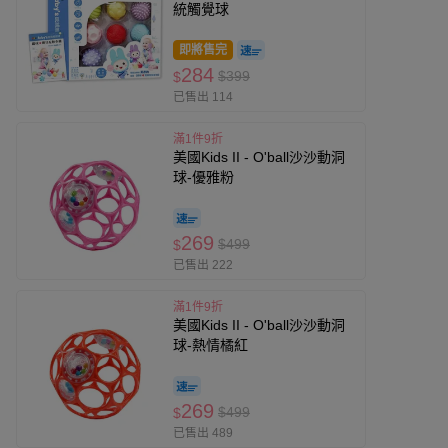
統觸覺球
即將售完
284
$399
$
已售出 114
滿1件9折
美國Kids II - O'ball沙沙動洞
球-優雅粉
269
$499
$
已售出 222
滿1件9折
美國Kids II - O'ball沙沙動洞
球-熱情橘紅
269
$499
$
已售出 489