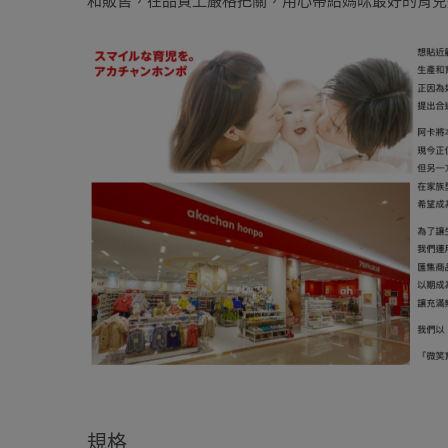
和販售，在品質上嚴格把關，用心帶給媽咪最好的育兒
規格