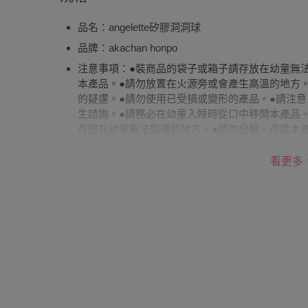
品名：angelette矽膠洞洞球
品牌：akachan honpo
注意事項：●裝商品的袋子或箱子請存放在幼童無
本產品。●請勿放置在火源旁或會產生高溫的地方
的疑慮。●請勿使用已受損或變形的產品。●請注
生諮詢。●請務必在幼童入睡時從口中移開本產品
存放在幼童無法取得的地方。●請勿分解、改造本
即停止使用。
看更多
商品產地（國）：中國製
商品重（容）量：0.075
材質：外側的球：矽氧樹脂橡膠 內側的球：聚苯乙烯
適用年齡：3個月以上
BSMI商品檢驗標識字號：M3C058
使用方式：【清潔・保養方法】●可能會有矽膠獨特
之處使用、保存。●外側球的注意事項①可使用微
範圍內使用。③煮沸消毒時請注意,勿讓本產品接