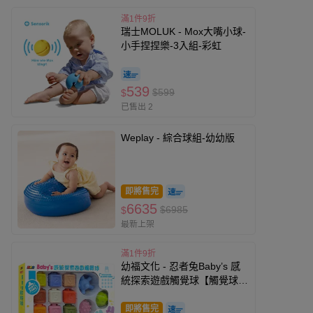
滿1件9折
瑞士MOLUK - Mox大嘴小球-
小手捏捏樂-3入組-彩虹
539
$599
$
已售出 2
Weplay - 綜合球組-幼幼版
即將售完
6635
$6985
$
最新上架
滿1件9折
幼福文化 - 忍者兔Baby’s 感
統探索遊戲觸覺球【觸覺球
+數字軟積木】
即將售完