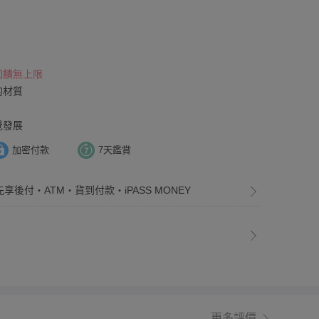
 回饋無上限
的材質
覺發展
加密付款
7天鑑賞
先享後付・ATM・貨到付款・iPASS MONEY
更多評價