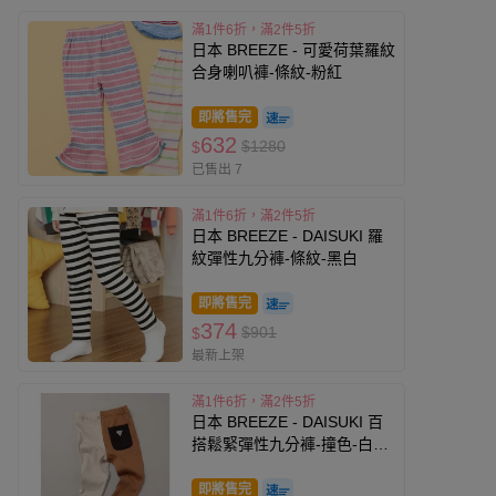
滿1件6折，滿2件5折
日本 BREEZE - 可愛荷葉羅紋
合身喇叭褲-條紋-粉紅
即將售完
632
$1280
$
已售出 7
滿1件6折，滿2件5折
日本 BREEZE - DAISUKI 羅
紋彈性九分褲-條紋-黑白
即將售完
374
$901
$
最新上架
滿1件6折，滿2件5折
日本 BREEZE - DAISUKI 百
搭鬆緊彈性九分褲-撞色-白X
棕
即將售完