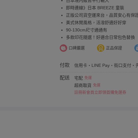
日本境內販售平行輸入
即時連線》日本 BREEZE 童裝
正版公司貨空運來台，品質安心有保
美式休閒風格，活潑舒適好好穿
90-130cm尺寸通通有
多款印花隨選！好適合日常包色替換
口碑嚴選
正品保證
付款
信用卡・LINE Pay・街口支付・
配送
宅配
免運
超商取貨
免運
註冊新會員立即領首購免運券