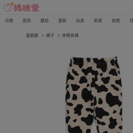
分類
首頁
嬰幼
童裝
玩具
家居
旅遊
童裝館
褲子
休閒長褲