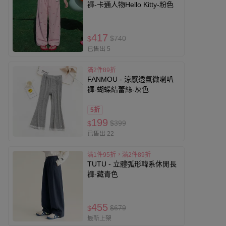
褲-卡通人物Hello Kitty-粉色
417
$740
$
已售出 5
滿2件89折
FANMOU - 涼感透氣微喇叭
褲-蝴蝶結蕾絲-灰色
5折
199
$399
$
已售出 22
滿1件95折，滿2件89折
TUTU - 立體弧形韓系休閒長
褲-藏青色
455
$679
$
最新上架