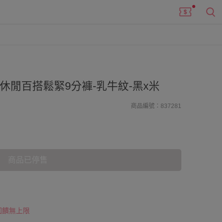
I 休閒百搭鬆緊9分褲-乳牛紋-黑x米
商品編號：837281
商品已停售
 回饋無上限