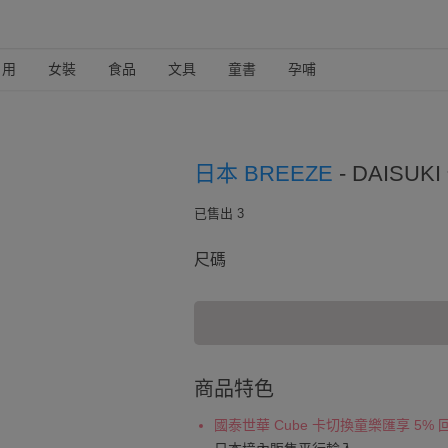
日用
女裝
食品
文具
童書
孕哺
日本 BREEZE
-
DAISUK
已售出 3
尺碼
商品特色
國泰世華 Cube 卡切換童樂匯享 5%