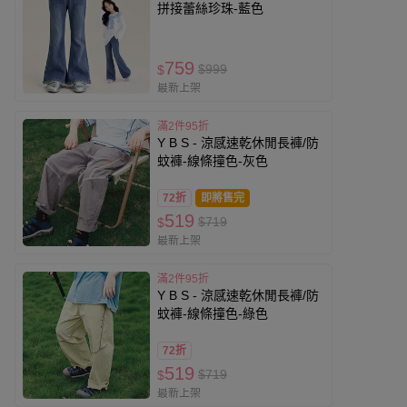
拼接蕾絲珍珠-藍色
759
$999
$
最新上架
滿2件95折
Y B S - 涼感速乾休閒長褲/防
蚊褲-線條撞色-灰色
72折
即將售完
519
$719
$
最新上架
滿2件95折
Y B S - 涼感速乾休閒長褲/防
蚊褲-線條撞色-綠色
72折
519
$719
$
最新上架