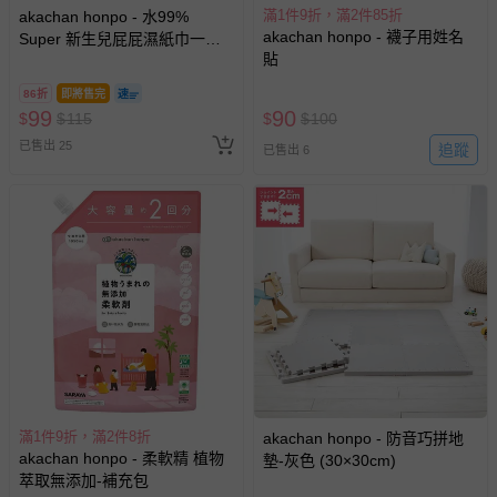
滿1件9折，滿2件85折
akachan honpo - 水99%
akachan honpo - 襪子用姓名
Super 新生兒屁屁濕紙巾一般
貼
型3包入-白色
86折
即將售完
99
90
$
$
115
$
$
100
已售出 25
追蹤
已售出 6
滿1件9折，滿2件8折
akachan honpo - 防音巧拼地
akachan honpo - 柔軟精 植物
墊-灰色 (30×30cm)
萃取無添加-補充包