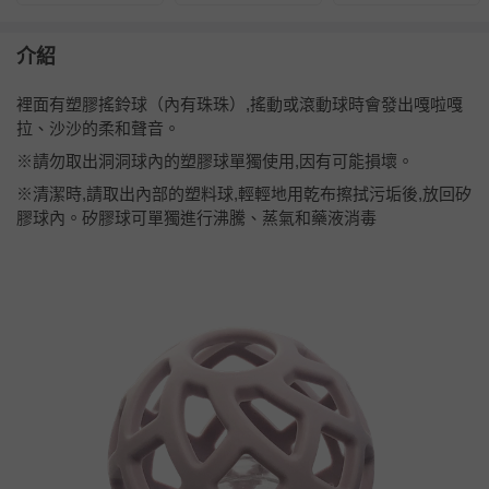
介紹
裡面有塑膠搖鈴球（內有珠珠）,搖動或滾動球時會發出嘎啦嘎
拉、沙沙的柔和聲音。
※請勿取出洞洞球內的塑膠球單獨使用,因有可能損壞。
※清潔時,請取出內部的塑料球,輕輕地用乾布擦拭污垢後,放回矽
膠球內。矽膠球可單獨進行沸騰、蒸氣和藥液消毒