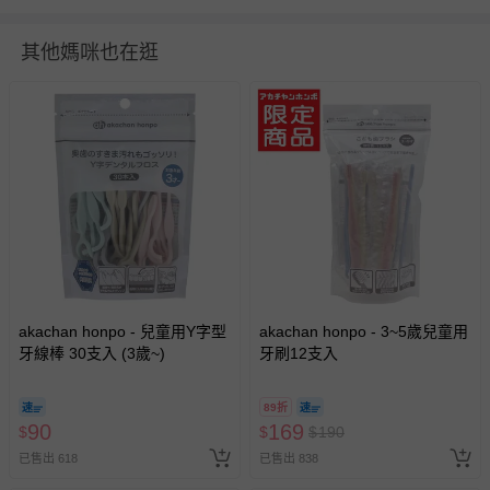
高溫的地方。●在製造工程中,偶爾會出現黑點,但無品質上的
疑慮。●請勿使用已受損或變形的產品。●請注意、勿讓幼
其他媽咪也在逛
童誤食。●萬一不小心誤食時、請向醫生諮詢。●請務必在
幼童入睡時從口中移開本產品。以免造成窒息。●請勿作為
其他用途使用。●請存放在幼童無法取得的地方。●請勿分
解、改造本產品。●若本產品產生傷痕、破損或龜裂時,請立
即停止使用。
BSMI商品檢驗標識字號：M3C058
詳細尺寸：（約・ cm）＝直徑9 (矽膠球部分)
洗滌/清潔建議：【清潔・保養方法】●可能會有矽膠獨特的
氣味,但無衛生上的疑慮。●請勿在低溫或高溫之處使用、保
存。●外側球的注意事項①可使用微波爐・消毒液・煮沸消
毒。②請在標示的耐熱耐冷範圍內使用。③煮沸消毒時請注
akachan honpo - 兒童用Y字型
akachan honpo - 3~5歲兒童用
意,勿讓本產品接觸鍋底和邊緣。●內側球的注意事項①從外
牙線棒 30支入 (3歲~)
牙刷12支入
部的球中取出,輕輕地用乾布擦拭。②不可使用微波爐・消
毒液・煮沸消毒。●請妥善保存本說明書。 【耐熱溫度】
89折
僅外側的球140℃
90
169
$
$
$
190
退換貨須知
已售出 618
已售出 838
您所購買的商品享有7天的鑑賞期／猶豫期權益，但此期間