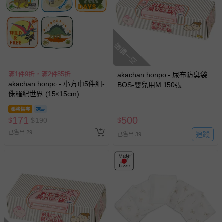
搶購一空
滿1件9折，滿2件85折
akachan honpo - 尿布防臭袋
akachan honpo - 小方巾5件組-
BOS-嬰兒用M 150張
侏羅紀世界 (15×15cm)
即將售完
171
500
$
$
190
$
已售出 29
追蹤
已售出 39