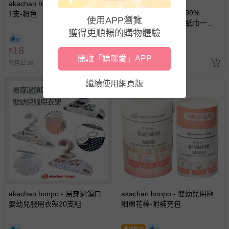
滿5件67折
akachan honpo - 牙刷0～2歲
償。
akachan honpo - 水99%
1支-粉色
使用APP瀏覽
Super 新生兒屁屁濕紙巾一般
獲得更順暢的購物體驗
型30張-隨身包
（20cm×15cm） (效期至2027-
18
30
$
$
07-12)-日本製
開啟「媽咪愛」APP
已售出 38
已售出 64
繼續使用網頁版
akachan honpo - 易穿過領口
akachan honpo - 嬰幼兒用極
嬰幼兒服用衣架20支組
細棉花棒-附補充包