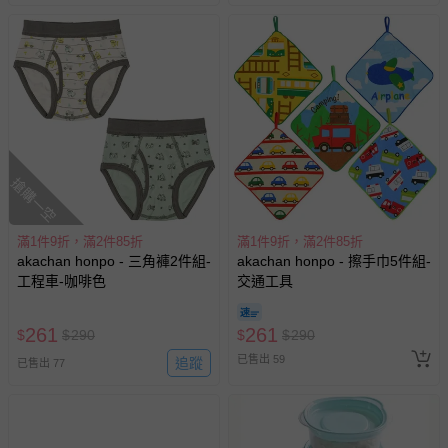
搶購一空
滿1件9折，滿2件85折
滿1件9折，滿2件85折
akachan honpo - 三角褲2件組-
akachan honpo - 擦手巾5件組-
工程車-咖啡色
交通工具
261
261
$
$
290
$
$
290
已售出 59
追蹤
已售出 77