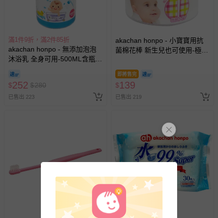
相關的退換貨辦理流程，可詳見：
退換貨 & 退款問題
其他常見問題：
滿1件9折，滿2件85折
akachan honpo - 小寶寶用抗
運送服務：目前提供的運送僅限台灣本島。如您位於離島地
akachan honpo - 無添加泡泡
菌棉花棒 新生兒也可使用-極細
區，可能會無法配送，或須依據商品需加收離島運費。廠商
沐浴乳 全身可用-500ML含瓶-
款480枝-日本製
亦保留出貨與否的權利。離島、偏遠地區、樓層親送等加價
日本製
即將售完
費用，可能會另需加收。
252
139
$
$
280
$
商品實際的配達日期，可於訂單個人資料內的查詢訂單內，
已售出 223
已售出 219
已出貨通知之訊息為主。
如您收到商品，請依正常流程檢查是否完好，若商品遇瑕疵
情形，您可申請更換新品或退貨，請見：
退貨的辦理流程
。
若您對於會員帳號、商品訂購與資訊、購物流程、付款方
式、折價券與購物金的使用、退貨及商品運送方式等有疑
問，你可詳見：
媽咪愛客服中心
。
預購商品：預購為海外同步代購，遇缺貨即會通知媽咪並協
助取消退款事宜。
商品如因「價格、組合」等錯誤原因，導致無法安排出貨，
會主動以簡訊及mail通知訂單取消事宜，並將提供適當補