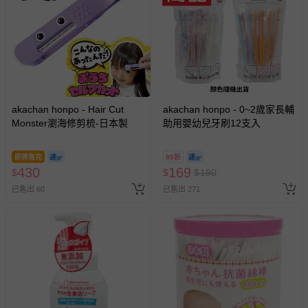
報紙、期刊或雜誌（惟書籍如經拆封、使用，則酌收整
新費用）。
經消費者拆封之影音商品或電腦軟體（例如 DVD、CD
等）。
非以有形媒介提供之數位內容或一經提供即為完成之線
上服務，經消費者事先同意始提供（例如線上課程、遊
akachan honpo - Hair Cut
akachan honpo - 0~2歲家長輔
戲或活動點數等）。
Monster瀏海修剪梳-日本製
助用嬰幼兒牙刷12支入
已拆封之以下類型商品：
-個人衛生用品（例如尿布、貼身衣物、泳裝、襪子、地
即將售完
89折
墊、寢具類等）。
430
169
$
$
$
190
-新生兒親膚衣物（嬰幼兒包巾與背巾、包屁衣、學習
已售出 60
已售出 271
褲、紗布衣等）。
-接觸性孕哺產品（奶嘴、奶瓶、擠乳器、哺乳衣、托腹
帶束縛衣、餐搖椅等）。
-其他原廠盒裝商品封口處已貼上「不可拆封」，或具警
示字句等說明貼紙、封條者。
國際航空、客運、訂房等服務。