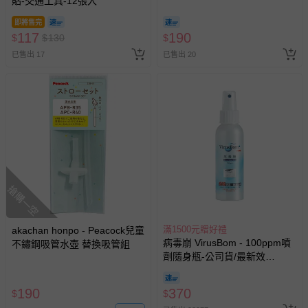
貼-交通工具-12張入
即將售完
117
190
$
$
130
$
已售出 17
已售出 20
搶購一空
滿1500元贈好禮
akachan honpo - Peacock兒童
病毒崩 VirusBom - 100ppm噴
不鏽鋼吸管水壺 替換吸管組
劑隨身瓶-公司貨/最新效
期-100ml
190
370
$
$