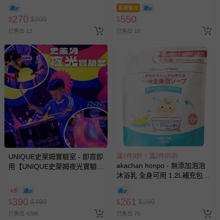
即將售完
270
550
$
$
300
$
已售出 13
已售出 18
滿1件9折，滿2件85折
UNIQUE史萊姆實驗室 - 即買即
akachan honpo - 無添加泡泡
用【UNIQUE史萊姆夜光實驗室
沐浴乳 全身可用 1.2L補充包
@ 台北科教館 】2026/6/11-
(1200ml)-日本製
8/30 (電子票券，於展期現場憑
8折
訂單編號兌換，逾期作廢) (大
390
261
$
$
490
$
$
290
人小孩均一價(3歲以上需購票))
已售出 4288
已售出 79