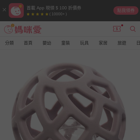
首載 App 現領 $ 100 折價券
點我領券
( 10000+ )
分類
首頁
嬰幼
童裝
玩具
家居
旅遊