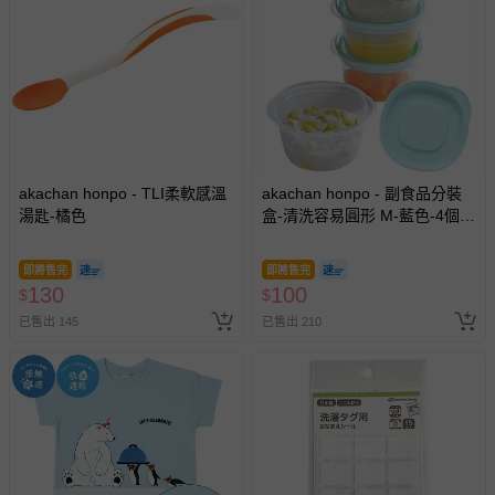
akachan honpo - TLI柔軟感溫
akachan honpo - 副食品分裝
湯匙-橘色
盒-清洗容易圓形 M-藍色-4個
入/100ml-日本製
即將售完
即將售完
130
100
$
$
已售出 145
已售出 210