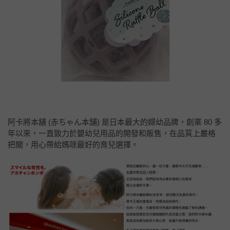
阿卡將本舖 (赤ちゃん本舗) 是日本最大的婦幼品牌，創業 80 多
年以來，一直致力於嬰幼兒用品的開發和販售，在品質上嚴格
把關，用心帶給媽咪最好的育兒選擇。