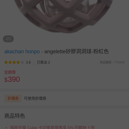
1/1
akachan honpo
-
angelette矽膠洞洞球-粉紅色
3.8
已售出 2
商品編號：773205
促銷價
390
$
折價券
可使用折價券
商品特色
國泰世華 Cube 卡切換童樂匯享 5% 回饋無上限