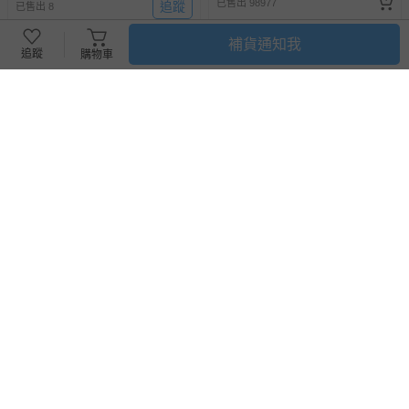
已售出 98977
追蹤
已售出 8
補貨通知我
追蹤
購物車
滿1件9折，滿2件85折
akachan honpo - 圍兜2件組-米
akachan honpo - 小方巾5件組-
飛兔-米白色 (50~80cm)
三麗鷗 卡通人物Ⅰ (15×15cm)
即將售完
390
171
$
$
$
190
已售出 19
已售出 31