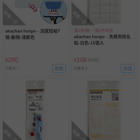
搶購一空
搶購一空
滿1件9折，滿2件85折
akachan honpo - 涼感短袖T
akachan honpo - 洗標用姓名
恤-動物-淺藍色
貼-白色-15張入
290
108
$
$
$
120
追蹤
追蹤
已售出 7
已售出 3
搶購一空
搶購一空