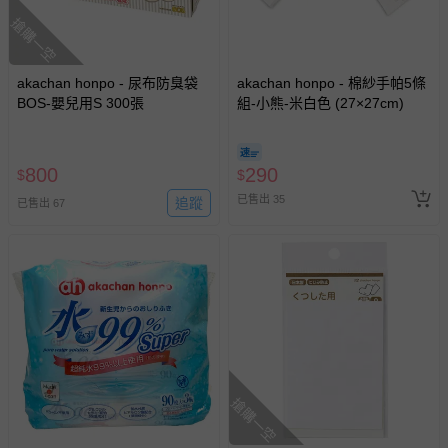
搶購一空
akachan honpo - 尿布防臭袋
akachan honpo - 棉紗手帕5條
BOS-嬰兒用S 300張
組-小熊-米白色 (27×27cm)
800
290
$
$
已售出 35
追蹤
已售出 67
搶購一空