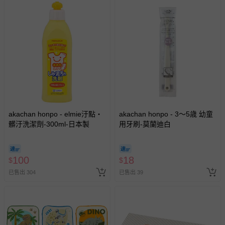
akachan honpo - elmie汙點・
akachan honpo - 3～5歳 幼童
髒汙洗潔劑-300ml-日本製
用牙刷-莫蘭迪白
100
18
$
$
已售出 304
已售出 39