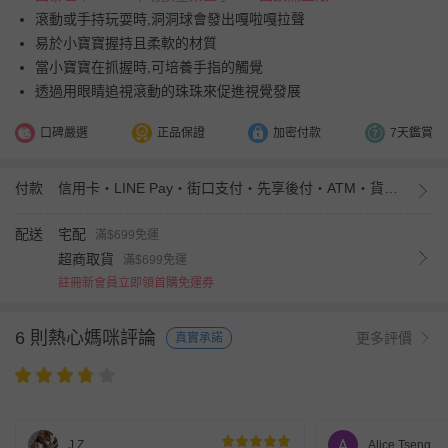
滾動或手持玩耍時,洞洞球會發出嘎啦嘎拉聲
易於小寶寶握持且柔軟的材質
當小寶寶在抓握時,可培養手指的觸覺
透過用眼睛追視滾動的珠珠來促進視覺發展
口碑嚴選
正品保證
加密付款
7天鑑賞
付款
信用卡・LINE Pay・街口支付・先享後付・ATM・貨到付款・iPASS MONEY
配送
宅配
滿$699免運
超商取貨
滿$699免運
註冊新會員立即領首購免運券
6 則熱心媽咪評論
更多評價
真實承諾
J Z
Alice Tseng