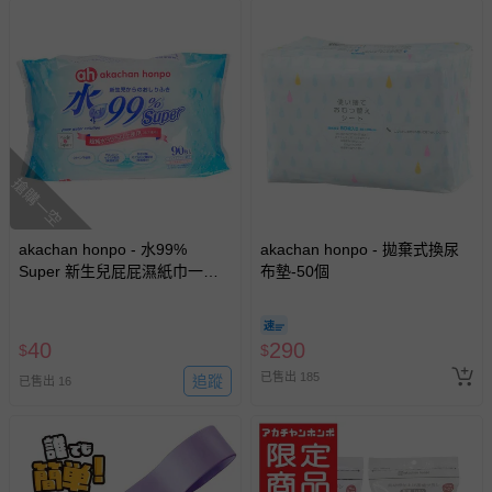
並非試用期，您所退回的商品必須是未經使用的全新狀態，
包含完整包裝、配件、說明文件及贈品等。
如需退換貨，請於收到商品7天（含例假日內提出），如為
瑕疵退換貨所產生的運費，將由媽咪愛負責處理，若非瑕疵
退貨，您可至『查詢訂單』>『已出貨』中查詢該筆訂單，
並點選『我要退貨』即可進行申請。若有相關退貨問題，請
搶購一空
至媽咪愛
LINE@客服ID: @mamilove
我們將依序為您處理
與服務，謝謝。
akachan honpo - 水99%
akachan honpo - 拋棄式換尿
針對滿件折/滿額贈…等活動，如因部份退貨，而該訂單保
Super 新生兒屁屁濕紙巾一般
布墊-50個
型-90張x1包-日本製
留商品未達活動門檻，將以原價計算，活動贈品亦需一併退
回。
40
290
$
$
部分商品依據消費者保護法的規定，不適用七天鑑賞期/猶
已售出 185
追蹤
已售出 16
豫期範圍：
易於腐敗、保存期限較短或解約時即將逾期（例如生鮮
商品、食品等）。
客製化商品（例如客製生日書、姓名貼等）。