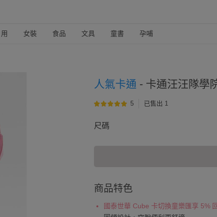
日用
女裝
食品
文具
童書
孕哺
人氣卡通
-
卡通汪汪隊學院
5
已售出 1
尺碼
商品特色
國泰世華 Cube 卡切換童樂匯享 5%