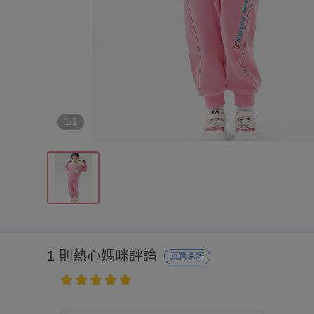
1/1
1 則熱心媽咪評論
真實承諾