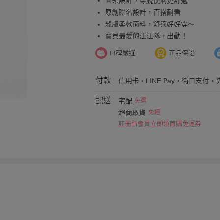
圓領設計，穿脫便利更舒適
原創聯名設計，百搭耐看
親膚柔軟面料，舒適好好穿～
寶貝最愛的汪汪隊，出動！
口碑嚴選
正品保證
付款
信用卡・LINE Pay・街口支付・
配送
宅配
免運
超商取貨
免運
註冊新會員立即領首購免運券