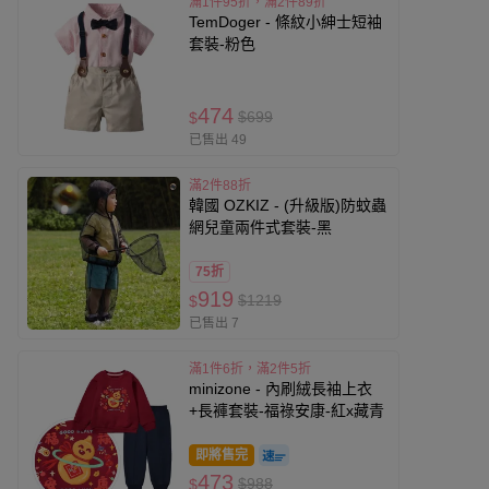
滿1件95折，滿2件89折
TemDoger - 條紋小紳士短袖
套裝-粉色
474
$699
$
已售出 49
滿2件88折
韓國 OZKIZ - (升級版)防蚊蟲
網兒童兩件式套裝-黑
75折
919
$1219
$
已售出 7
滿1件6折，滿2件5折
minizone - 內刷絨長袖上衣
+長褲套裝-福祿安康-紅x藏青
即將售完
473
$988
$