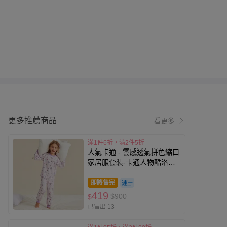
更多推薦商品
看更多
滿1件6折，滿2件5折
人氣卡通 - 雲感透氣拼色縮口
家居服套裝-卡通人物酷洛米-
紫色
即將售完
419
$900
$
已售出 13