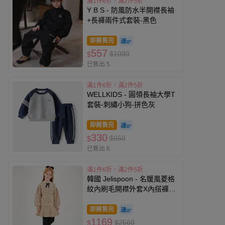
滿1件6折，滿2件5折
Y B S - 防風防水半開襟長袖
+長褲兩件式套裝-黑色
即將售完
557
$1030
$
已售出 5
滿1件6折，滿2件5折
WELLKIDS - 圓領長袖大學T
套裝-刺繡小狗-拼色灰
即將售完
330
$650
$
已售出 6
滿1件6折，滿2件5折
韓國 Jelispoon - 名媛風菱格
紋內刷毛開襟外套X內搭褲裙
套裝-卡其X黑
即將售完
1169
$2560
$