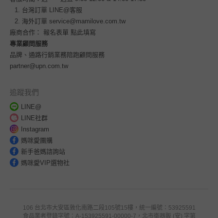
台灣訂單
LINE@客服
海外訂單
service@mamilove.com.tw
廠商合作：
報名表單 點此填寫
專業顧問服務
品牌、通路行銷業務陪跑顧問服務
partner@upn.com.tw
追蹤我們
LINE@
LINE社群
Instagram
媽咪愛團購
新手爸媽諮詢站
媽咪愛VIP選物社
106 台北市大安區敦化南路二段105號15樓，統一編號：53925591
食品業者登錄字號：A-153925591-00000-7，北市衛器販 (安) 字第