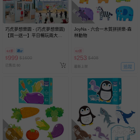
搶購一空
巧虎夢想樂園 - (巧虎夢想樂園)
JoyNa - 六合一木質拼拼樂-森
【買一送一】平日暢玩兩大一
林動物
小套票 (正券為電子票券現場兌
換，贈送券現場領取)-效期至
62折
62折
2026/10/16 正券逾期視同現金
999
253
$
$
1600
$
$
408
券使用
已售出 80
追蹤
最新上架
搶購一空
搶購一空