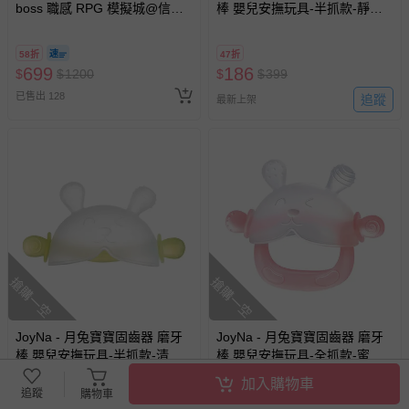
boss 職感 RPG 模擬城@信義
棒 嬰兒安撫玩具-半抓款-靜謐
A11 】2026/7/10-8/30 (電子票
藍
券，於展期現場憑訂單編號兌
58折
47折
換，依現場梯次安排入場，逾
699
186
$
$
1200
$
$
399
期作廢) (兒童票(2歲以上)贈一
已售出 128
名陪伴成人)
追蹤
最新上架
搶購一空
搶購一空
JoyNa - 月兔寶寶固齒器 磨牙
JoyNa - 月兔寶寶固齒器 磨牙
棒 嬰兒安撫玩具-半抓款-清新
棒 嬰兒安撫玩具-全抓款-蜜桃
綠
粉
加入購物車
追蹤
購物車
47折
47折