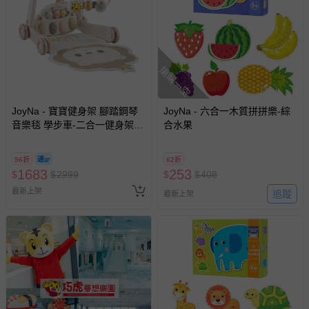
搶購一空
JoyNa - 寶寶健身架 腳踏鋼琴
JoyNa - 六合一木質拼拼樂-綜
音樂毯 學步車-二合一健身架學
合水果
步車 (獅子薄墊款)
56折
62折
1683
253
$
$
2999
$
$
408
最新上架
追蹤
最新上架