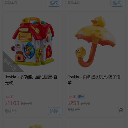
追蹤
追蹤
最新上架
最新上架
搶購一空
JoyNa - 多功能六面忙碌屋-聲
JoyNa - 雨傘戲水玩具-鴨子雨
光款
傘
62折
62折
1103
253
$
$
1778
$
$
408
最新上架
追蹤
最新上架