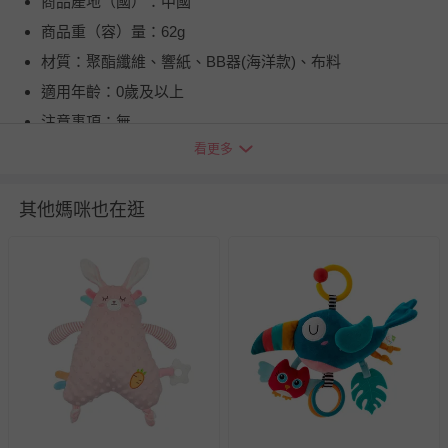
商品產地（國）：中國
商品重（容）量：62g
材質：聚酯纖維、響紙、BB器(海洋款)、布料
適用年齡：0歲及以上
注意事項：無
看更多
BSMI商品檢驗標識字號：M3B497 1704001
退換貨須知
其他媽咪也在逛
您所購買的商品享有7天的鑑賞期／猶豫期權益，但此期間
並非試用期，您所退回的商品必須是未經使用的全新狀態，
包含完整包裝、配件、說明文件及贈品等。
如需退換貨，請於收到商品7天（含例假日內提出），如為
瑕疵退換貨所產生的運費，將由媽咪愛負責處理，若非瑕疵
退貨，您可至『查詢訂單』>『已出貨』中查詢該筆訂單，
並點選『我要退貨』即可進行申請。若有相關退貨問題，請
至媽咪愛
LINE@客服ID: @mamilove
我們將依序為您處理
與服務，謝謝。