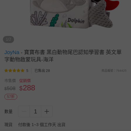
1/2
JoyNa
-
寶寶布書 黑白動物尾巴認知學習書 英文單
字動物啟蒙玩具-海洋
5
已售出 28
商品編號：764425
市售價
促銷價
288
$
508
$
57折
1
數量
現貨
付款後 1~3 個工作天 出貨