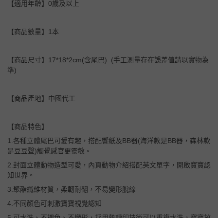
【適用年齡】0歲及以上
【商品數量】1本
【商品尺寸】17*18*2cm(含尾巴) (手工測量存在誤差值請以實物為
準)
【商品產地】中國代工
【商品特色】
1.各種立體尾巴可愛有趣，搭配響紙及BB器(海洋款是BB器，森林款
是豆豆聲)觸覺感官更靈敏。
2.封面立體動物造型可愛，內頁動物介紹搭配英文單字，開啟寶寶認
知世界。
3.聚酯纖維材質，柔韌耐翻，不易變形脫線
4.不同顏色可刺激寶寶視覺認知
5.可水洗、不褪色、不變形，採用熱轉印技術可以重複水洗，寶寶放