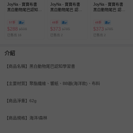
JoyNa - 寶寶布書
JoyNa - 寶寶布書
JoyNa - 寶寶布書
黑白動物尾巴認知學
黑白動物尾巴 認知
黑白動物尾巴 認知
習書 英文單字動物
學習書 英文單字 動
學習書 英文單字 動
啟蒙玩具-森林
物啟蒙玩具 可啃咬-
物啟蒙玩具 可啃咬-
57折
48折
48折
小狗款
小鹿款
$
288
$
373
$
373
508
785
785
$
$
$
已售出 16
已售出 2
已售出 2
介紹
【商品名稱】黑白動物尾巴認知學習書
【主要材質】聚酯纖維、響紙、BB器(海洋款)、布料
【商品淨重】62g
【商品規格】海洋/森林