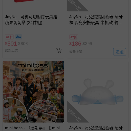
搶購一空
JoyNa - 可剝可切廚房玩具組
JoyNa - 月兔寶寶固齒器 磨牙
蔬果切切樂 (24件組)
棒 嬰兒安撫玩具-半抓款-耦荷
粉
62折
47折
501
186
$
$
806
$
$
399
最新上架
追蹤
最新上架
搶購一空
mini boss - 『展期票』【 mini
JoyNa - 月兔寶寶固齒器 磨牙