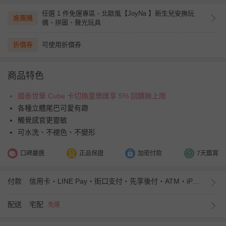
任選 1 件免運專區 - 北歐風【JoyNa 】新生兒安撫玩
進團購
偶、拼圖、聲光玩具
折價券
可使用折價券
商品特色
國泰世華 Cube 卡切換童樂匯享 5% 回饋無上限
各種立體尾巴可愛有趣
觸覺感官更靈敏
可水洗、不褪色、不變形
口碑嚴選
正品保證
加密付款
7天鑑賞
付款
信用卡・LINE Pay・街口支付・先享後付・ATM・iPASS MONEY
配送
宅配
免運