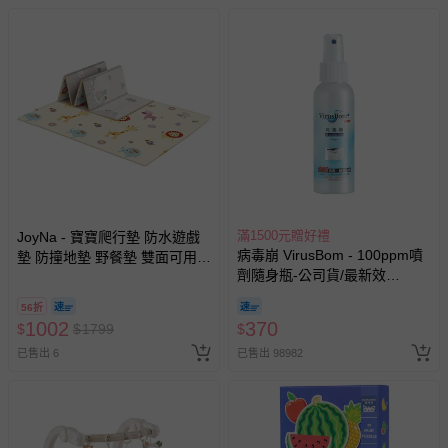
如您收到商品，請依正常流程檢查是否完好，若商品遇瑕疵
情形，您可申請更換新品或退貨，請見：
退貨的辦理流程
。
若您對於會員帳號、商品訂購與資訊、購物流程、付款方
式、折價券與購物金的使用、退貨及商品運送方式等有疑
問，你可詳見：
媽咪愛客服中心
。
預購商品：預購為海外同步代購，遇缺貨即會通知媽咪並協
助取消退款事宜。
商品如因「價格、組合」等錯誤原因，導致無法安排出貨，
會主動以簡訊及mail通知訂單取消事宜，並將提供適當補
償。
滿1500元贈好禮
JoyNa - 寶寶爬行墊 防水遊戲
病毒崩 VirusBom - 100ppm噴
墊 防撞地墊 野餐墊 雙面可用-
劑隨身瓶-公司貨/最新效
群山+動物款 (200*180*1cm)
期-100ml
56折
1002
370
$
$
1799
$
已售出 6
已售出 98982