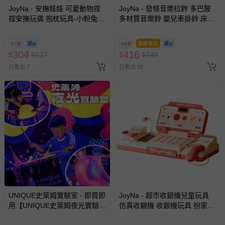
JoyNa - 安撫娃娃 可愛動物捏
JoyNa - 發條音樂拉鈴 多巴胺
針對滿件折/滿額贈…等活動，如因部份退貨，而該訂單保
捏安撫玩偶 抱枕玩具-小粉兔
多材質音樂鈴 嬰兒車掛鈴 床邊
留商品未達活動門檻，將以原價計算，活動贈品亦需一併退
(20*30 cm)
音樂鈴-藍色鳥
回。
57折
56折
即將售完
304
416
$
$
537
$
$
748
部分商品依據消費者保護法的規定，不適用七天鑑賞期/猶
已售出 7
豫期範圍：
已售出 10
易於腐敗、保存期限較短或解約時即將逾期（例如生鮮
商品、食品等）。
客製化商品（例如客製生日書、姓名貼等）。
報紙、期刊或雜誌（惟書籍如經拆封、使用，則酌收整
新費用）。
經消費者拆封之影音商品或電腦軟體（例如 DVD、CD
等）。
非以有形媒介提供之數位內容或一經提供即為完成之線
上服務，經消費者事先同意始提供（例如線上課程、遊
戲或活動點數等）。
UNIQUE史萊姆實驗室 - 即買即
JoyNa - 超市收銀機兒童玩具
用【UNIQUE史萊姆夜光實驗室
仿真收銀機 收銀機玩具 扮家家
已拆封之以下類型商品：
@ 台北科教館 】2026/6/11-
酒玩具-粉色
-個人衛生用品（例如尿布、貼身衣物、泳裝、襪子、地