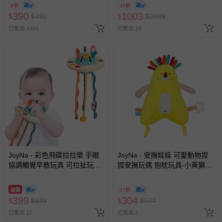
8/30 (電子票券，於展期現場憑
墊、寢具類等）。
8折
35折
訂單編號兌換，逾期作廢) (大
390
1003
$
$
490
$
$
2899
-新生兒親膚衣物（嬰幼兒包巾與背巾、包屁衣、學習
人小孩均一價(3歲以上需購票))
褲、紗布衣等）。
已售出 4334
已售出 10
-接觸性孕哺產品（奶嘴、奶瓶、擠乳器、哺乳衣、托腹
帶束縛衣、餐搖椅等）。
-其他原廠盒裝商品封口處已貼上「不可拆封」，或具警
示字句等說明貼紙、封條者。
國際航空、客運、訂房等服務。
相關的退換貨辦理流程，可詳見：
退換貨 & 退款問題
其他常見問題：
JoyNa - 彩色飛碟拉拉樂 手眼
JoyNa - 安撫娃娃 可愛動物捏
運送服務：目前提供的運送僅限台灣本島。如您位於離島地
協調觸覺早教玩具 可拉扯玩具-
捏安撫玩偶 抱枕玩具-小黃獅
區，可能會無法配送，或須依據商品需加收離島運費。廠商
飛碟拉拉樂
(20*30 cm)
亦保留出貨與否的權利。離島、偏遠地區、樓層親送等加價
費用，可能會另需加收。
破盤
57折
399
304
$
$
699
$
$
537
商品實際的配達日期，可於訂單個人資料內的查詢訂單內，
已售出 17
已售出 6
已出貨通知之訊息為主。