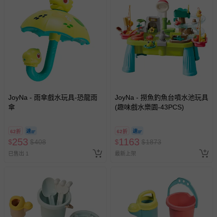
JoyNa - 雨傘戲水玩具-恐龍雨
JoyNa - 撈魚釣魚台噴水池玩具
傘
(趣味戲水樂園-43PCS)
62折
62折
253
1163
$
$
408
$
$
1873
已售出 1
最新上架