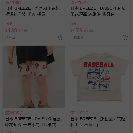
滿2件95折
滿2件95折
日本 BREEZE - 普普風印花純
日本 BREEZE - DAISUKI 羅紋
棉短袖洋裝-半圓-橘黃
印花短褲-冰淇淋-象牙白
55折
6折
439
479
$
$
799
$
$
792
已售出 4
已售出 6
滿2件95折
滿2件95折
日本 BREEZE - DAISUKI 羅紋
日本 BREEZE - 運動風印花短
印花短褲-一支小花-紅x卡其
袖上衣-棒球-白