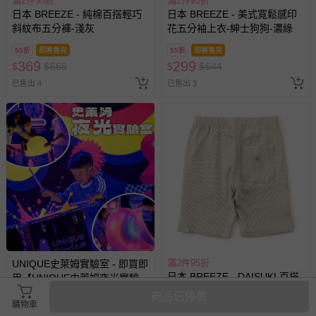
滿2件95折
滿2件95折
日本 BREEZE - 純棉百搭輕巧
日本 BREEZE - 美式寬鬆感印
斜紋布五分褲-淺灰
花五分袖上衣-紳士狗狗-濃綠
55折
即將售完
55折
即將售完
369
299
$
$
665
$
$
544
已售出 4
已售出 3
滿2件95折
UNIQUE史萊姆實驗室 - 即買即
日本 BREEZE - DAISUKI 百搭
用【UNIQUE史萊姆夜光實驗室
羅紋短褲-素色-象牙白
@ 台北科教館 】2026/6/11-
商品已停售
購物車
8/30 (電子票券，於展期現場憑
8折
6折