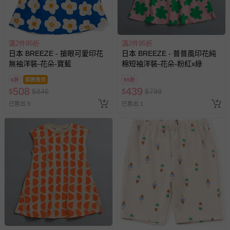
其他常見問題：
運送服務：目前提供的運送僅限台灣本島。如您位於離島地
滿2件95折
滿2件95折
區，可能會無法配送，或須依據商品需加收離島運費。廠商
日本 BREEZE - 搶眼可愛印花
日本 BREEZE - 普普風印花純
亦保留出貨與否的權利。離島、偏遠地區、樓層親送等加價
無袖洋裝-花朵-寶藍
棉短袖洋裝-花朵-粉紅x綠
費用，可能會另需加收。
6折
即將售完
55折
商品實際的配達日期，可於訂單個人資料內的查詢訂單內，
508
439
$
$
846
$
$
799
已出貨通知之訊息為主。
已售出 9
已售出 1
如您收到商品，請依正常流程檢查是否完好，若商品遇瑕疵
情形，您可申請更換新品或退貨，請見：
退貨的辦理流程
。
若您對於會員帳號、商品訂購與資訊、購物流程、付款方
式、折價券與購物金的使用、退貨及商品運送方式等有疑
問，你可詳見：
媽咪愛客服中心
。
預購商品：預購為海外同步代購，遇缺貨即會通知媽咪並協
助取消退款事宜。
商品如因「價格、組合」等錯誤原因，導致無法安排出貨，
會主動以簡訊及mail通知訂單取消事宜，並將提供適當補
償。