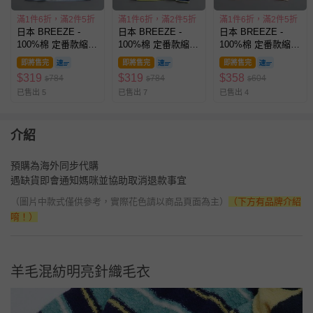
滿1件6折，滿2件5折
滿1件6折，滿2件5折
滿1件6折，滿2件5折
日本 BREEZE -
日本 BREEZE -
日本 BREEZE -
100%棉 定番款縮口
100%棉 定番款縮口
100%棉 定番款縮口
長袖上衣-黑條紋-水
長袖上衣-藍條紋-黃
長袖上衣-條紋-橘
即將售完
即將售完
即將售完
藍
$
319
$
319
$
358
784
784
604
$
$
$
已售出 5
已售出 7
已售出 4
介紹
預購為海外同步代購
遇缺貨即會通知媽咪並協助取消退款事宜
（圖片中款式僅供參考，實際花色請以商品頁面為主）
（下方有品牌介紹
唷！）
羊毛混紡明亮針織毛衣