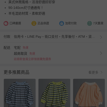
美式休閒風格，活潑舒適好好穿
90-140cm尺寸通通有！
羊毛混紡材質，柔軟舒適
口碑嚴選
正品保證
加密付款
7天鑑賞
付款
信用卡・LINE Pay・街口支付・先享後付・ATM・貨到付款・iPASS MONEY
配送
宅配
免運
超商取貨
免運
註冊新會員立即領首購免運券
更多推薦商品
看更多