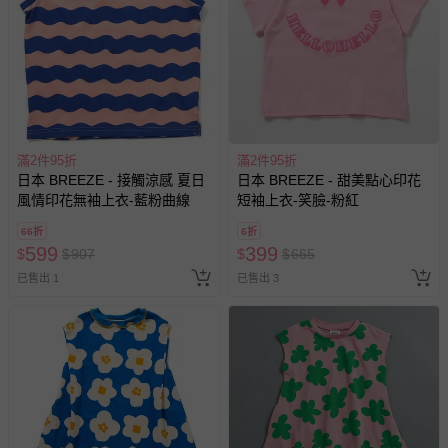
新費用）。
經消費者拆封之影音商品或電腦軟體（例如 DVD、CD
等）。
非以有形媒介提供之數位內容或一經提供即為完成之線
上服務，經消費者事先同意始提供（例如線上課程、遊
戲或活動點數等）。
滿2件95折
滿2件95折
已拆封之以下類型商品：
日本 BREEZE - 接觸涼感 夏日
日本 BREEZE - 甜美點心印花
-個人衛生用品（例如尿布、貼身衣物、泳裝、襪子、地
風情印花無袖上衣-藍粉曲線
短袖上衣-笑臉-粉紅
墊、寢具類等）。
66折
6折
-新生兒親膚衣物（嬰幼兒包巾與背巾、包屁衣、學習
599
399
$
$
907
$
$
665
褲、紗布衣等）。
已售出 1
已售出 3
-接觸性孕哺產品（奶嘴、奶瓶、擠乳器、哺乳衣、托腹
帶束縛衣、餐搖椅等）。
-其他原廠盒裝商品封口處已貼上「不可拆封」，或具警
示字句等說明貼紙、封條者。
國際航空、客運、訂房等服務。
相關的退換貨辦理流程，可詳見：
退換貨 & 退款問題