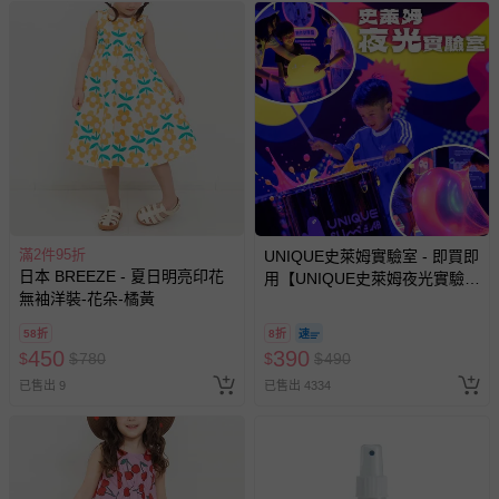
滿2件95折
UNIQUE史萊姆實驗室 - 即買即
日本 BREEZE - 夏日明亮印花
用【UNIQUE史萊姆夜光實驗室
無袖洋裝-花朵-橘黃
@ 台北科教館 】2026/6/11-
8/30 (電子票券，於展期現場憑
58折
8折
訂單編號兌換，逾期作廢) (大
450
390
$
$
780
$
$
490
人小孩均一價(3歲以上需購票))
已售出 9
已售出 4334