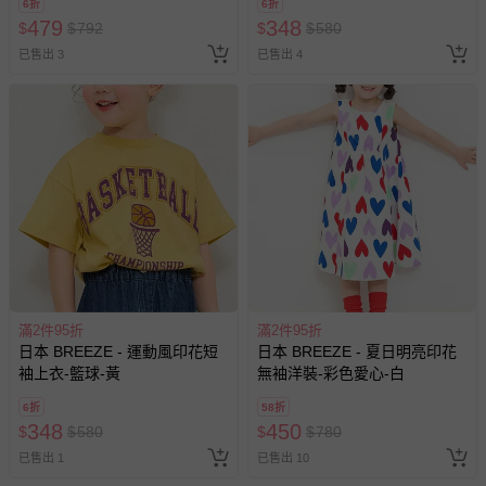
6折
6折
479
348
$
$
792
$
$
580
已售出 3
已售出 4
滿2件95折
滿2件95折
日本 BREEZE - 運動風印花短
日本 BREEZE - 夏日明亮印花
袖上衣-籃球-黃
無袖洋裝-彩色愛心-白
6折
58折
348
450
$
$
580
$
$
780
已售出 1
已售出 10