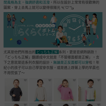
閒風格為主，強調舒適和活潑
，所以在設計上常常有很歡樂的
圖案，穿上去馬上就可以變得很陽光
٩
(ˊ
ᗜ
ˋ*)
و
尤其是他們所推出的
どっちも正解
系列，更是官網熱銷款！
「どっちも正解」翻譯成中文就是「不管哪面都是正解」，言
下之意就是這系列衣服的設計，
無論是正反面都可以穿
啦！年
紀小的孩子可以自己學習穿衣服，或是遇上趕著上學的早晨也
不用慌張了～