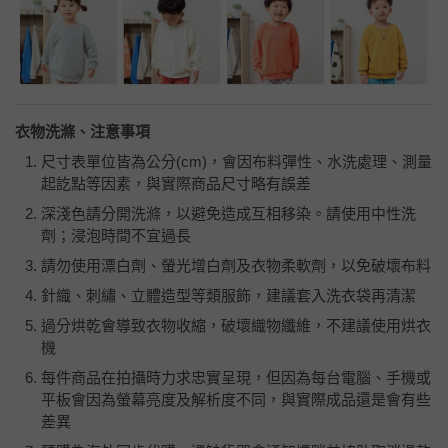
衣物洗滌、注意事項
尺寸表單位皆為公分
(cm)
，會因布料彈性、水洗處理、測量
起訖點等因素，與實際商品尺寸略有誤差
深淺色請分開洗滌，以避免造成互相移染。請使用中性洗
劑；浸泡時間不宜過長
請勿使用漂白劑、螢光增白劑及衣物柔軟劑，以免破壞布料
針織、刺繡、立體造型等類服飾，建議套入洗衣袋再清潔
過分烘乾會導致衣物收縮，破壞織物纖維，不建議使用烘衣
機
每件商品在拍攝時力求忠實呈現，但因為每台電腦、手機或
平板會因為螢幕亮度及解析度不同，與實際成品還是會有些
差異