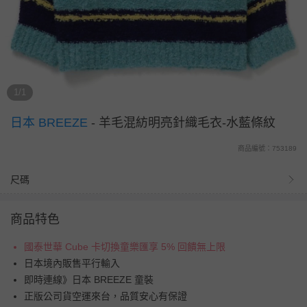
1/1
日本 BREEZE
-
羊毛混紡明亮針織毛衣-水藍條紋
商品編號：753189
尺碼
商品特色
國泰世華 Cube 卡切換童樂匯享 5% 回饋無上限
日本境內販售平行輸入
即時連線》日本 BREEZE 童裝
正版公司貨空運來台，品質安心有保證