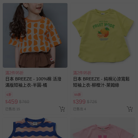
包含完整包裝、配件、說明文件及贈品等。
如需退換貨，請於收到商品7天（含例假日內提出），如為
瑕疵退換貨所產生的運費，將由媽咪愛負責處理，若非瑕疵
退貨，您可至『查詢訂單』>『已出貨』中查詢該筆訂單，
並點選『我要退貨』即可進行申請。若有相關退貨問題，請
至媽咪愛
LINE@客服ID: @mamilove
我們將依序為您處理
與服務，謝謝。
針對滿件折/滿額贈…等活動，如因部份退貨，而該訂單保
滿2件95折
滿2件95折
留商品未達活動門檻，將以原價計算，活動贈品亦需一併退
日本 BREEZE - 100%棉 活潑
日本 BREEZE - 純棉沁涼寬鬆
回。
滿版短袖上衣-半圓-橘
短袖上衣-柳橙汁-萊姆綠
6折
55折
部分商品依據消費者保護法的規定，不適用七天鑑賞期/猶
459
399
$
$
760
$
$
726
豫期範圍：
已售出 15
已售出 4
易於腐敗、保存期限較短或解約時即將逾期（例如生鮮
商品、食品等）。
客製化商品（例如客製生日書、姓名貼等）。
報紙、期刊或雜誌（惟書籍如經拆封、使用，則酌收整