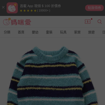
首載 App 現領 $ 100 折價券
點我領券
( 10000+ )
分類
首頁
嬰幼
童裝
玩具
家居
旅遊