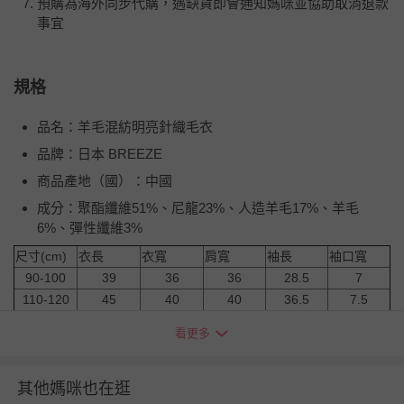
預購為海外同步代購，遇缺貨即會通知媽咪並協助取消退款
事宜
規格
品名：羊毛混紡明亮針織毛衣
品牌：日本 BREEZE
商品產地（國）：中國
成分：聚酯纖維51%、尼龍23%、人造羊毛17%、羊毛
6%、彈性纖維3%
尺寸(cm)
衣長
衣寬
肩寬
袖長
袖口寬
90-100
39
36
36
28.5
7
110-120
45
40
40
36.5
7.5
130-140
51
44
44
44.5
8
看更多
退換貨須知
您所購買的商品享有7天的鑑賞期／猶豫期權益，但此期間
其他媽咪也在逛
並非試用期，您所退回的商品必須是未經使用的全新狀態，