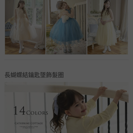
長蝴蝶結鑰匙墜飾髮圈