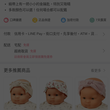
緞帶上有一把小小的金鑰匙，特別又吸睛
多款顏色可以選！任何場合都可以配戴
口碑嚴選
正品保證
加密付款
7天鑑賞
付款
信用卡・LINE Pay・街口支付・先享後付・ATM・貨到付款・iPASS MONEY
配送
宅配
免運
超商取貨
免運
註冊新會員立即領首購免運券
更多推薦商品
看更多