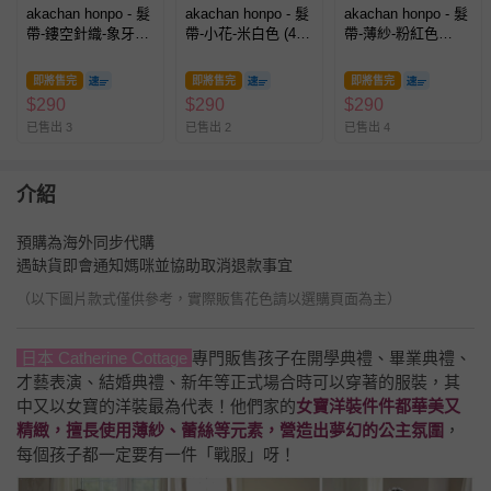
akachan honpo - 髮
akachan honpo - 髮
akachan honpo - 髮
帶-鏤空針織-象牙白
帶-小花-米白色 (44
帶-薄紗-粉紅色
色 (44～48cm)
～48cm)
(44~48cm)
即將售完
即將售完
即將售完
$
290
$
290
$
290
已售出 3
已售出 2
已售出 4
介紹
預購為海外同步代購
遇缺貨即會通知媽咪並協助取消退款事宜
（以下圖片款式僅供參考，實際販售花色請以選購頁面為主）
日本 Catherine Cottage
專門販售孩子在開學典禮、畢業典禮、
才藝表演、結婚典禮、新年等正式場合時可以穿著的服裝，其
中又以女寶的洋裝最為代表！他們家的
女寶洋裝件件都華美又
精緻，擅長使用薄紗、蕾絲等元素，營造出夢幻的公主氛圍
，
每個孩子都一定要有一件「戰服」呀！