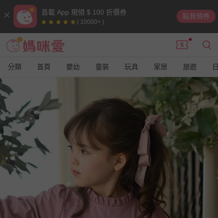
首載 App 現領 $ 100 折價券
點我領券
( 10000+ )
分類
首頁
嬰幼
童裝
玩具
家居
旅遊