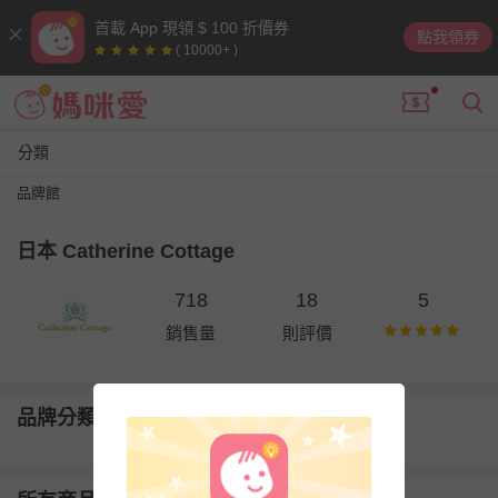
首載 App 現領 $ 100 折價券
點我領券
( 10000+ )
分類
品牌館
日本 Catherine Cottage
718
18
5
銷售量
則評價
品牌分類