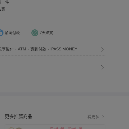
有一件
品質
！
加密付款
7天鑑賞
先享後付・ATM・貨到付款・iPASS MONEY
更多推薦商品
看更多