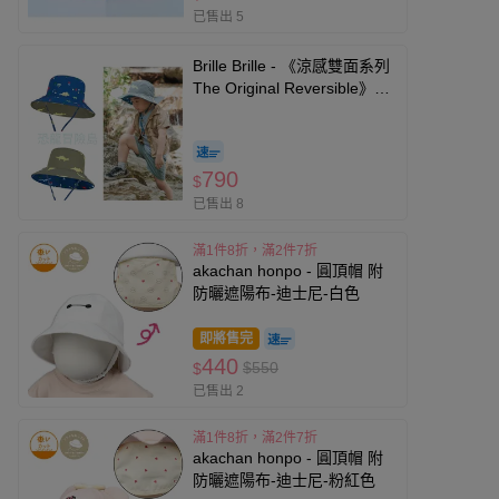
已售出 5
Brille Brille - 《涼感雙面系列
The Original Reversible》恐
龍冒險島－雙面帽UPF50+-禮
盒包裝、頭圍46-56cm (3-10
歲)
790
$
已售出 8
滿1件8折，滿2件7折
akachan honpo - 圓頂帽 附
防曬遮陽布-迪士尼-白色
即將售完
440
$550
$
已售出 2
滿1件8折，滿2件7折
akachan honpo - 圓頂帽 附
防曬遮陽布-迪士尼-粉紅色