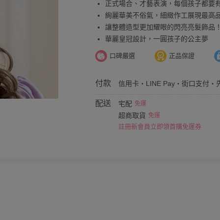
正式場合、才藝表演，每個孩子都要
絢麗華美不俗氣，細緻作工展現最高
讓整體造型更加耀眼的閃亮亮髮飾品
華麗皇冠設計，一圓孩子的公主夢
口碑嚴選
正品保證
付款
信用卡・LINE Pay・街口支付・
配送
宅配
免運
超商取貨
免運
註冊新會員立即領首購免運券