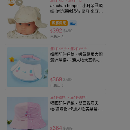
滿1件8折，滿2件7折
akachan honpo - 小耳朵圓頂
帽-附防曬遮陽布 星月-象牙白
色
即將售完
392
$490
$
已售出 3
滿1件95折，滿2件85折
韓國配件連線 - 透氣網眼大帽
簷遮陽帽-卡通人物大耳狗-白
X天藍 (頭圍約52~54cm)
369
$588
$
已售出 9
滿1件95折，滿2件85折
韓國配件連線 - 雙面戴漁夫
帽/遮陽帽-卡通人物美樂蒂-粉
(頭圍約52~54cm)
664
$899
$