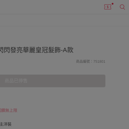
閃閃發亮華麗皇冠髮飾-A款
商品編號：751801
商品已停售
 回饋無上限
麗公主洋裝