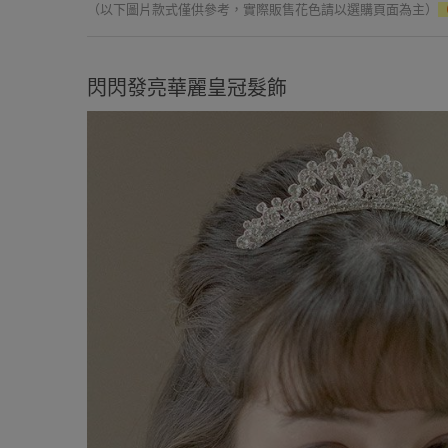
（以下圖片款式僅供參考，實際販售花色請以選購頁面為主）
閃閃發亮華麗皇冠髮飾