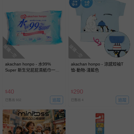
搶購一空
搶購一空
akachan honpo - 水99%
akachan honpo - 涼感短袖T
Super 新生兒屁屁濕紙巾一般
恤-動物-淺藍色
型-90張x1包 (效期至2027-05-
13)-日本製
40
290
$
$
追蹤
追蹤
已售出 932
已售出 4