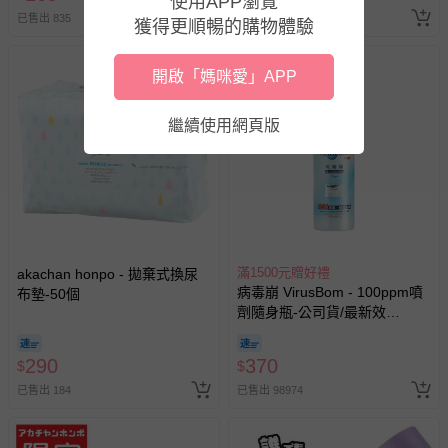
使用APP瀏覽
人小孩均一價(3歲以上需購票))
-接觸性孕哺產品（奶嘴、奶瓶、擠乳器、哺乳衣、托腹
已售出 835
已售出 4231
獲得更順暢的購物體驗
帶束縛衣、餐搖椅等）。
-其他原廠盒裝商品封口處已貼上「不可拆封」，或具警
開啟「媽咪愛」APP
示字句等說明貼紙、封條者。
國際航空、客運、訂房等服務。
繼續使用網頁版
相關的退換貨辦理流程，可詳見：
退換貨 & 退款問題
其他常見問題：
運送服務：目前提供的運送僅限台灣本島。如您位於離島地
區，可能會無法配送，或須依據商品需加收離島運費。廠商
滿1500元贈好禮
akachan honpo - 拋棄式換尿
病毒崩 VirusBom - 100ppm噴
布墊-50個
亦保留出貨與否的權利。離島、偏遠地區、樓層親送等加價
劑隨身瓶-公司貨/最新效
費用，可能會另需加收。
期-100ml
商品實際的配達日期，可於訂單個人資料內的查詢訂單內，
290
370
$
$
已出貨通知之訊息為主。
已售出 184
已售出 98974
如您收到商品，請依正常流程檢查是否完好，若商品遇瑕疵
情形，您可申請更換新品或退貨，請見：
退貨的辦理流程
。