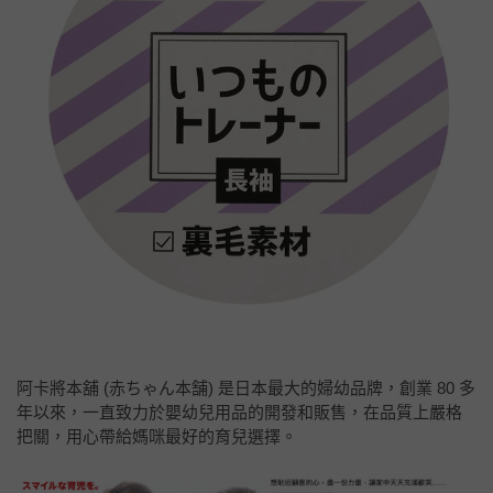
阿卡將本舖 (赤ちゃん本舗) 是日本最大的婦幼品牌，創業 80 多
年以來，一直致力於嬰幼兒用品的開發和販售，在品質上嚴格
把關，用心帶給媽咪最好的育兒選擇。