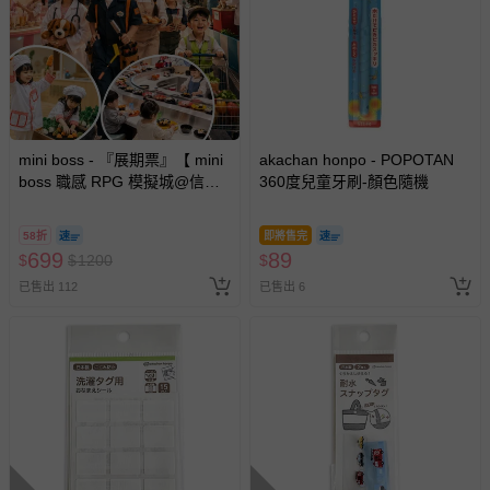
mini boss - 『展期票』【 mini
akachan honpo - POPOTAN
boss 職感 RPG 模擬城@信義
360度兒童牙刷-顏色隨機
A11 】2026/7/10-8/30 (電子票
券，於展期現場憑訂單編號兌
58折
即將售完
換，依現場梯次安排入場，逾
699
89
$
$
1200
$
期作廢) (兒童票(2歲以上)贈一
已售出 112
已售出 6
名陪伴成人)