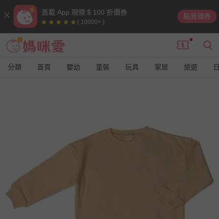
首載 App 現領 $ 100 折價券
點我領券
( 10000+ )
分類
首頁
嬰幼
童裝
玩具
家居
旅遊