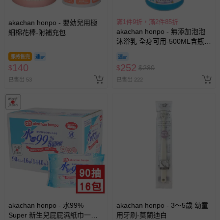
滿1件9折，滿2件85折
akachan honpo - 嬰幼兒用極
akachan honpo - 無添加泡泡
細棉花棒-附補充包
沐浴乳 全身可用-500ML含瓶-
日本製
即將售完
140
252
$
$
$
280
已售出 53
已售出 222
akachan honpo - 水99%
akachan honpo - 3～5歳 幼童
Super 新生兒屁屁濕紙巾一般
用牙刷-莫蘭迪白