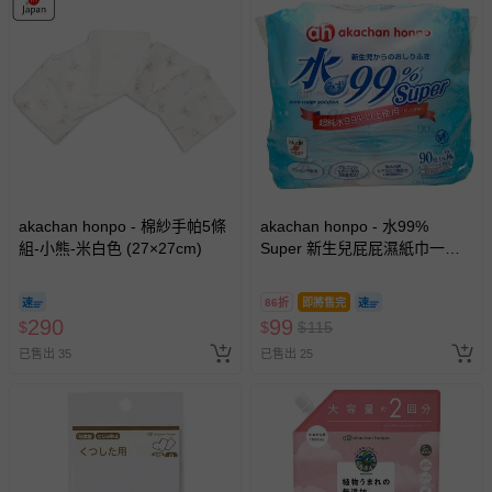
akachan honpo - 棉紗手帕5條
akachan honpo - 水99%
組-小熊-米白色 (27×27cm)
Super 新生兒屁屁濕紙巾一般
型3包入-白色
86折
即將售完
290
99
$
$
$
115
已售出 35
已售出 25