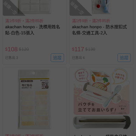
搶購一空
搶購一空
滿1件9折，滿2件85折
滿1件9折，滿2件85折
akachan honpo - 洗標用姓名
akachan honpo - 防水按扣式
貼-白色-15張入
名條-交通工具-2入
108
117
$
$
120
$
$
130
追蹤
追蹤
已售出 3
已售出 6