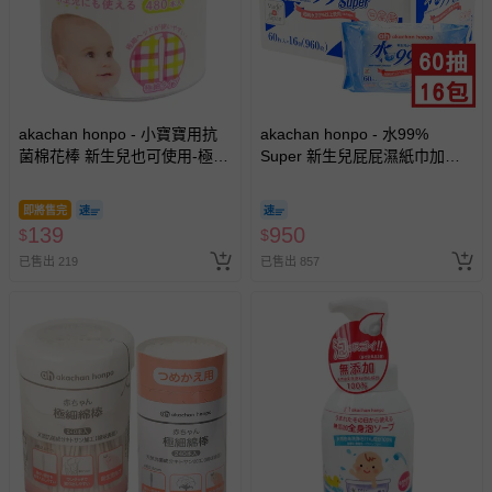
akachan honpo - 小寶寶用抗
akachan honpo - 水99%
菌棉花棒 新生兒也可使用-極細
Super 新生兒屁屁濕紙巾加厚
款480枝-日本製
型-60張x16包入-日本製
即將售完
139
950
$
$
已售出 219
已售出 857