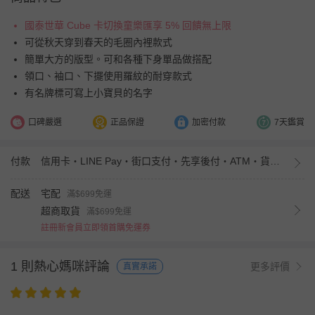
國泰世華 Cube 卡切換童樂匯享 5% 回饋無上限
可從秋天穿到春天的毛圈內裡款式
簡單大方的版型。可和各種下身單品做搭配
領口、袖口、下擺使用羅紋的耐穿款式
有名牌標可寫上小寶貝的名字
口碑嚴選
正品保證
加密付款
7天鑑賞
付款
信用卡・LINE Pay・街口支付・先享後付・ATM・貨到付款・iPASS MONEY
配送
宅配
滿$699免運
超商取貨
滿$699免運
註冊新會員立即領首購免運券
1 則熱心媽咪評論
更多評價
真實承諾