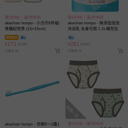
滿1件9折，滿2件85折
滿1件9折，滿2件85折
akachan honpo - 小方巾5件組-
akachan honpo - 無添加泡泡
侏羅紀世界 (15×15cm)
沐浴乳 全身可用 1.2L補充包
(1200ml)-日本製
即將售完
171
261
$
$
190
$
$
290
已售出 28
已售出 79
搶購一空
滿1件9折，滿2件85折
akachan honpo - 牙刷0～2歲1