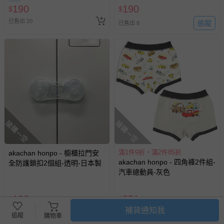
190
190
$
$
已售出 20
追蹤
已售出 8
搶購一空
搶購一空
滿1件9折，滿2件85折
akachan honpo - 櫥櫃拉門安
akachan honpo - 四角褲2件組-
全防護鎖扣2個組-透明-日本製
汽車總動員-灰色
190
351
$
$
$
390
補貨通知我
追蹤
追蹤
已售出 11
已售出 52
追蹤
購物車