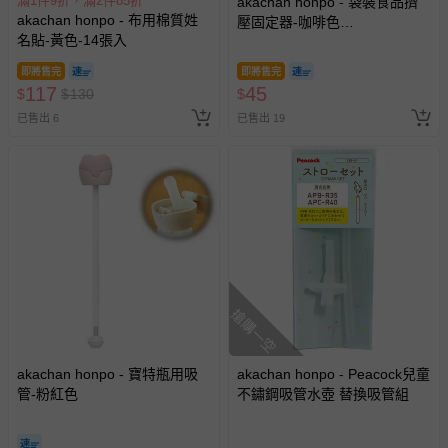
滿1件9折，滿2件85折
akachan honpo - 袋裝食品擠
akachan honpo - 布用棉質姓
壓固定器-咖啡色
名貼-黃色-14張入
(17.4×4.5×2.9cm)-日本製
即將售完
即將售完
117
45
$
$
130
$
已售出 6
已售出 19
搶購一空
akachan honpo - 寶特瓶用吸
akachan honpo - Peacock兒童
管-粉紅色
不鏽鋼吸管水壺 替換吸管組