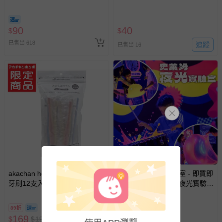
型-90張x1包-日本製
部分商品依據消費者保護法的規定，不適用七天鑑賞期/猶
90
40
$
$
豫期範圍：
已售出 618
追蹤
已售出 16
易於腐敗、保存期限較短或解約時即將逾期（例如生鮮
商品、食品等）。
客製化商品（例如客製生日書、姓名貼等）。
報紙、期刊或雜誌（惟書籍如經拆封、使用，則酌收整
新費用）。
經消費者拆封之影音商品或電腦軟體（例如 DVD、CD
等）。
非以有形媒介提供之數位內容或一經提供即為完成之線
上服務，經消費者事先同意始提供（例如線上課程、遊
戲或活動點數等）。
akachan honpo - 3~5歲兒童用
UNIQUE史萊姆實驗室 - 即買即
已拆封之以下類型商品：
牙刷12支入
用【UNIQUE史萊姆夜光實驗室
-個人衛生用品（例如尿布、貼身衣物、泳裝、襪子、地
@ 台北科教館 】2026/6/11-
墊、寢具類等）。
8/30 (電子票券，於展期現場憑
-新生兒親膚衣物（嬰幼兒包巾與背巾、包屁衣、學習
89折
8折
訂單編號兌換，逾期作廢) (大
169
390
$
$
褲、紗布衣等）。
190
$
$
490