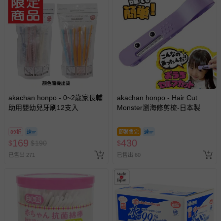
若您對於會員帳號、商品訂購與資訊、購物流程、付款方
式、折價券與購物金的使用、退貨及商品運送方式等有疑
問，你可詳見：
媽咪愛客服中心
。
預購商品：預購為海外同步代購，遇缺貨即會通知媽咪並協
助取消退款事宜。
商品如因「價格、組合」等錯誤原因，導致無法安排出貨，
會主動以簡訊及mail通知訂單取消事宜，並將提供適當補
償。
akachan honpo - 0~2歲家長輔
akachan honpo - Hair Cut
助用嬰幼兒牙刷12支入
Monster瀏海修剪梳-日本製
89折
即將售完
169
430
$
$
190
$
已售出 271
已售出 60