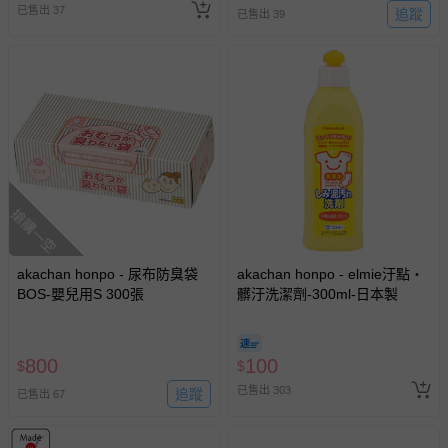
已售出 37
追蹤
已售出 39
搶購一空
akachan honpo - 尿布防臭袋
akachan honpo - elmie汙點・
BOS-嬰兒用S 300張
髒汙洗潔劑-300ml-日本製
800
100
$
$
已售出 303
追蹤
已售出 67