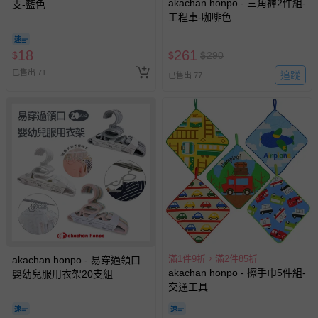
akachan honpo - 三角褲2件組-
支-藍色
工程車-咖啡色
18
261
$
$
$
290
已售出 71
追蹤
已售出 77
滿1件9折，滿2件85折
akachan honpo - 易穿過領口
akachan honpo - 擦手巾5件組-
嬰幼兒服用衣架20支組
交通工具