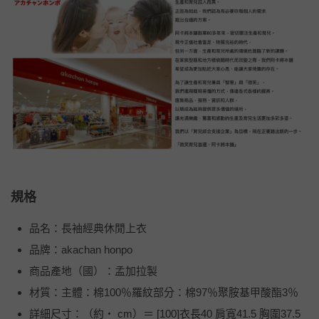
規格
品名：長袖經典休閒上衣
品牌：akachan honpo
商品產地（國）：孟加拉製
材質：主體：棉100％羅紋部分：棉97％聚胺基甲酸酯3％
詳細尺寸：（約・ cm）＝ [100]衣長40 肩寬41.5 胸圍37.5