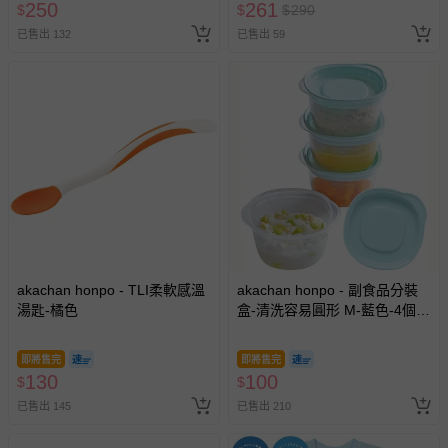
250
261
$
$
$
290
已售出 132
已售出 59
akachan honpo - TLI柔軟感溫
akachan honpo - 副食品分裝
湯匙-橘色
盒-清洗容易圓形 M-藍色-4個
入/100ml-日本製
即將售完
即將售完
130
100
$
$
已售出 145
已售出 210