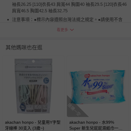
袖長26.25 [110]衣長43 肩寬44 胸圍40 袖長29.5 [120]衣長46
肩寬46.5 胸圍42.5 袖長32.75
注意事項：●標示內容遵照台灣法規之規定。●請使用不含
螢光增白劑的洗劑。
看更多
退換貨須知
您所購買的商品享有7天的鑑賞期／猶豫期權益，但此期間
其他媽咪也在逛
並非試用期，您所退回的商品必須是未經使用的全新狀態，
包含完整包裝、配件、說明文件及贈品等。
如需退換貨，請於收到商品7天（含例假日內提出），如為
瑕疵退換貨所產生的運費，將由媽咪愛負責處理，若非瑕疵
退貨，您可至『查詢訂單』>『已出貨』中查詢該筆訂單，
並點選『我要退貨』即可進行申請。若有相關退貨問題，請
至媽咪愛
LINE@客服ID: @mamilove
我們將依序為您處理
與服務，謝謝。
搶購一空
針對滿件折/滿額贈…等活動，如因部份退貨，而該訂單保
akachan honpo - 兒童用Y字型
akachan honpo - 水99%
留商品未達活動門檻，將以原價計算，活動贈品亦需一併退
牙線棒 30支入 (3歲~)
Super 新生兒屁屁濕紙巾一般
回。