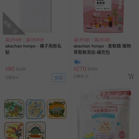
搶購一空
滿1件9折，滿2件85折
滿1件9折，滿2件8折
akachan honpo - 襪子用姓名
akachan honpo - 柔軟精 植物
貼
萃取無添加-補充包
90
270
$
$
100
$
$
300
已售出 13
追蹤
已售出 6