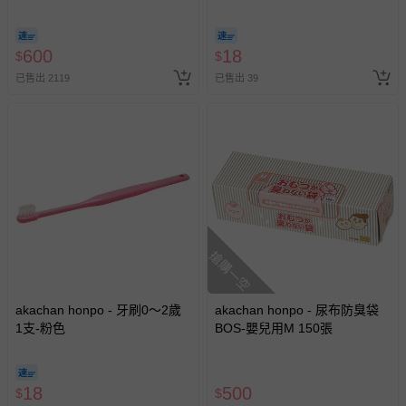
型 (90張x16包入-日本製)
600
18
$
$
已售出 2119
已售出 39
搶購一空
akachan honpo - 牙刷0～2歲
akachan honpo - 尿布防臭袋
1支-粉色
BOS-嬰兒用M 150張
18
500
$
$