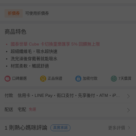
折價券
可使用折價券
商品特色
國泰世華 Cube 卡切換童樂匯享 5% 回饋無上限
超細纖維毛，吸水超快速
洗完澡後穿戴著就能吸水
材質柔軟，觸感舒適
口碑嚴選
正品保證
加密付款
7天鑑賞
付款
信用卡・LINE Pay・街口支付・先享後付・ATM・iPASS MONEY
配送
宅配
免運
1 則熱心媽咪評論
更多評價
真實承諾