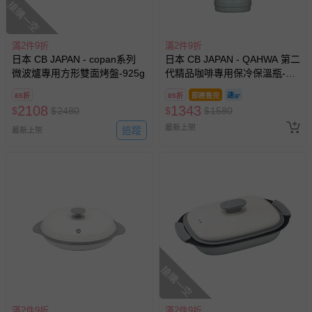
搶購一空
滿2件9折
滿2件9折
日本 CB JAPAN - copan系列
日本 CB JAPAN - QAHWA 第二
微波爐專用方形雙面烤盤-925g
代精品咖啡專用保冷保溫瓶-石
青綠-210g
85折
85折
即將售完
2108
1343
$
$
2480
$
$
1580
最新上架
追蹤
最新上架
搶購一空
滿2件9折
滿2件9折