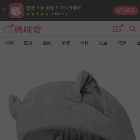
首載 App 現領 $ 100 折價券
點我領券
( 10000+ )
分類
首頁
嬰幼
童裝
玩具
家居
旅遊