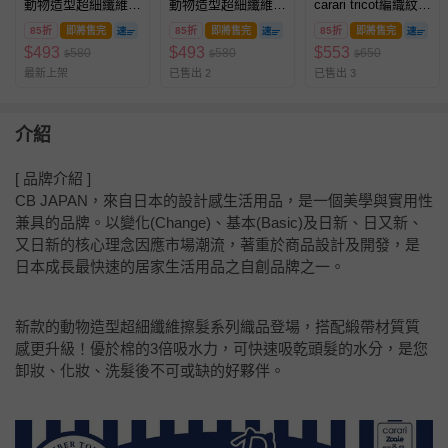
動物造型超細纖維髮
動物造型超細纖維髮
carari tricot編織紋系
帶-緞帶棕熊
帶-緞帶粉兔
列 超細纖維浴
85折
即將售完
85折
即將售完
85折
即將售完
巾-260g
$
493
$
493
$
553
580
580
650
$
$
$
最新上架
已售出 2
已售出 3
介紹
[ 品牌介紹 ]
CB JAPAN，來自日本的設計感生活用品，是一個美學與實用性
兼具的品牌。以變化(Change)、基本(Basic)及日新、日又新、
又日新的核心理念因應市場潮流，著重於商品設計及開發，是
日本成長最快速的居家生活用品之自創品牌之一。
新款的動物造型超細纖維擦髮系列織品登場，搭配緞帶材質質
感更升級！優於棉的3倍吸水力，可快速吸乾頭髮的水分，是您
卸妝、化妝、洗髮後不可或缺的好夥伴。