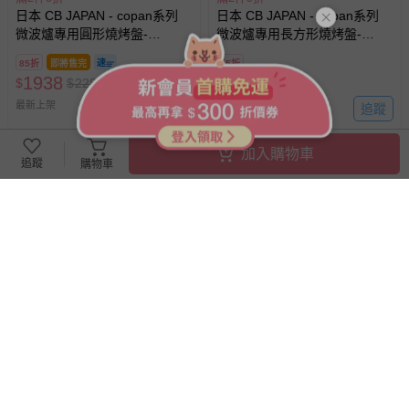
日本 CB JAPAN - copan系列
日本 CB JAPAN - copan系列
微波爐專用圓形燒烤盤-
微波爐專用長方形燒烤盤-
白-577g
白-495g
85折
即將售完
85折
1938
1938
$
$
2280
$
$
2280
最新上架
追蹤
最新上架
加入購物車
追蹤
購物車
滿2件9折
滿2件9折
日本 CB JAPAN - atomico系列
日本 CB JAPAN - atomico系列
抗菌可微波多功能調理盆5入
不鏽鋼保溫瓶立架-265g
組-米-620g