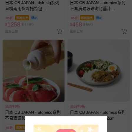
日本 CB JAPAN - dsk.pig系列
日本 CB JAPAN - atomico系列
直橫兩用保冷托特包
不易滴漏玻璃密封醬汁
部分商品依據消費者保護法的規定，不適用七天鑑賞期/猶
FITTOTE-經典黑-20L
瓶-250ml
豫期範圍：
85折
即將售完
85折
即將售完
易於腐敗、保存期限較短或解約時即將逾期（例如生鮮
1258
468
$
$
1480
$
$
550
商品、食品等）。
最新上架
最新上架
客製化商品（例如客製生日書、姓名貼等）。
報紙、期刊或雜誌（惟書籍如經拆封、使用，則酌收整
新費用）。
經消費者拆封之影音商品或電腦軟體（例如 DVD、CD
等）。
非以有形媒介提供之數位內容或一經提供即為完成之線
上服務，經消費者事先同意始提供（例如線上課程、遊
戲或活動點數等）。
已拆封之以下類型商品：
-個人衛生用品（例如尿布、貼身衣物、泳裝、襪子、地
滿2件9折
滿2件9折
日本 CB JAPAN - atomico系列
日本 CB JAPAN - atomico系列
墊、寢具類等）。
不易滴漏玻璃密封醬汁
不鏽鋼濾網托盤組-22cm
-新生兒親膚衣物（嬰幼兒包巾與背巾、包屁衣、學習
瓶-150ml
褲、紗布衣等）。
85折
即將售完
85折
即將售完