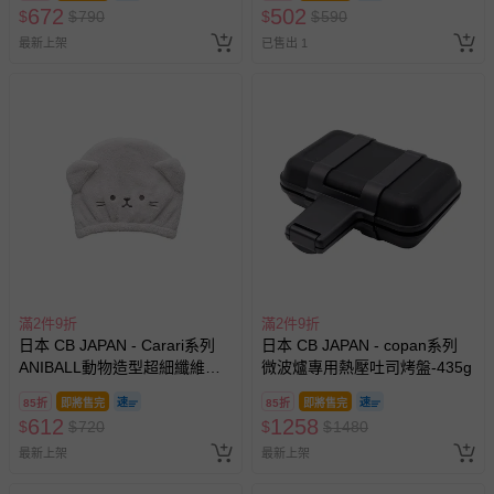
672
502
$
$
790
$
$
590
最新上架
已售出 1
滿2件9折
滿2件9折
日本 CB JAPAN - Carari系列
日本 CB JAPAN - copan系列
ANIBALL動物造型超細纖維乾
微波爐專用熱壓吐司烤盤-435g
髮帽-約47g
85折
即將售完
85折
即將售完
612
1258
$
$
720
$
$
1480
最新上架
最新上架