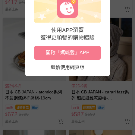
-接觸性孕哺產品（奶嘴、奶瓶、擠乳器、哺乳衣、托腹
417
757
$
$
490
$
$
890
帶束縛衣、餐搖椅等）。
最新上架
最新上架
-其他原廠盒裝商品封口處已貼上「不可拆封」，或具警
示字句等說明貼紙、封條者。
國際航空、客運、訂房等服務。
使用APP瀏覽
獲得更順暢的購物體驗
相關的退換貨辦理流程，可詳見：
退換貨 & 退款問題
開啟「媽咪愛」APP
其他常見問題：
繼續使用網頁版
運送服務：目前提供的運送僅限台灣本島。如您位於離島地
區，可能會無法配送，或須依據商品需加收離島運費。廠商
亦保留出貨與否的權利。離島、偏遠地區、樓層親送等加價
滿2件9折
滿2件9折
費用，可能會另需加收。
日本 CB JAPAN - atomico系列
日本 CB JAPAN - carari fazz系
不鏽鋼濾網托盤組-19cm
列 超細纖維乾髮帽-
商品實際的配達日期，可於訂單個人資料內的查詢訂單內，
W400×D210×H115mm
已出貨通知之訊息為主。
85折
即將售完
85折
即將售完
672
587
$
$
790
$
$
690
如您收到商品，請依正常流程檢查是否完好，若商品遇瑕疵
最新上架
最新上架
情形，您可申請更換新品或退貨，請見：
退貨的辦理流程
。
若您對於會員帳號、商品訂購與資訊、購物流程、付款方