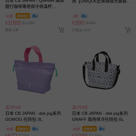
日本 CB JAPAN - QAHWA 聞香
用【UNIQUE史萊姆夜光實驗室
隨行咖啡專用保冷保溫杯
@ 台北科教館 】2026/6/11-
350ml-195g
8/30 (電子票券，於展期現場憑
85折
即將售完
8折
訂單編號兌換，逾期作廢) (大
1088
390
$
$
1280
$
$
490
人小孩均一價(3歲以上需購票))
最新上架
已售出 4375
滿2件9折
滿2件9折
日本 CB JAPAN - dsk.pig系列
日本 CB JAPAN - dsk.pig系列
GOMOG 托特包-3L
GRAFF 兩用保冷托特包-5L
85折
即將售完
85折
即將售完
672
1088
$
$
790
$
$
1280