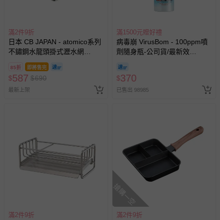
滿2件9折
滿1500元贈好禮
日本 CB JAPAN - atomico系列
病毒崩 VirusBom - 100ppm噴
不鏽鋼水龍頭掛式瀝水網
劑隨身瓶-公司貨/最新效
架-108g
期-100ml
85折
即將售完
587
370
$
$
690
$
最新上架
已售出 98985
搶購一空
滿2件9折
滿2件9折