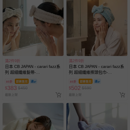
式、折價券與購物金的使用、退貨及商品運送方式等有疑
問，你可詳見：
媽咪愛客服中心
。
預購商品：預購為海外同步代購，遇缺貨即會通知媽咪並協
助取消退款事宜。
商品如因「價格、組合」等錯誤原因，導致無法安排出貨，
會主動以簡訊及mail通知訂單取消事宜，並將提供適當補
償。
滿2件9折
滿2件9折
日本 CB JAPAN - carari fazz系
日本 CB JAPAN - carari fazz系
列 超細纖維髮帶-
列 超細纖維擦頭包巾-
W190×D100×H45mm
W360×D450×H35mm
85折
即將售完
85折
即將售完
383
502
$
$
450
$
$
590
最新上架
最新上架