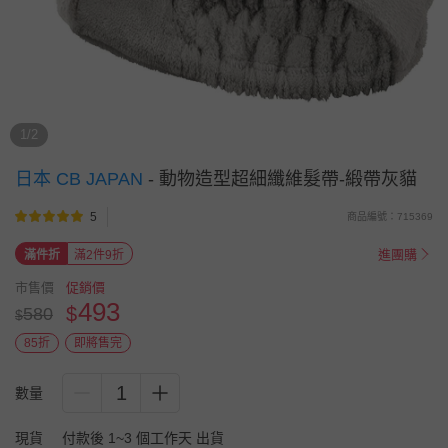
1/2
日本 CB JAPAN
-
動物造型超細纖維髮帶-緞帶灰貓
5
商品編號：715369
進團購
滿件折
滿2件9折
市售價
促銷價
493
$
580
$
85折
即將售完
1
數量
現貨
付款後 1~3 個工作天 出貨