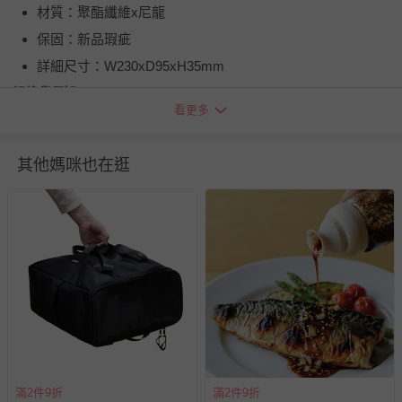
材質：聚酯纖維x尼龍
保固：新品瑕疵
詳細尺寸：W230xD95xH35mm
退換貨須知
看更多
您所購買的商品享有7天的鑑賞期／猶豫期權益，但此期間
並非試用期，您所退回的商品必須是未經使用的全新狀態，
包含完整包裝、配件、說明文件及贈品等。
其他媽咪也在逛
如需退換貨，請於收到商品7天（含例假日內提出），如為
瑕疵退換貨所產生的運費，將由媽咪愛負責處理，若非瑕疵
退貨，您可至『查詢訂單』>『已出貨』中查詢該筆訂單，
並點選『我要退貨』即可進行申請。若有相關退貨問題，請
至媽咪愛
LINE@客服ID: @mamilove
我們將依序為您處理
與服務，謝謝。
針對滿件折/滿額贈…等活動，如因部份退貨，而該訂單保
留商品未達活動門檻，將以原價計算，活動贈品亦需一併退
回。
滿2件9折
滿2件9折