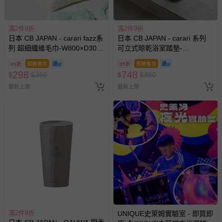
滿2件9折
滿2件9折
日本 CB JAPAN - carari fazz系
日本 CB JAPAN - carari 系列
列 超細纖維毛巾-W800×D300
可立式晾乾浴室踏墊-
mm
W600×D400 mm
85折
即將售完
85折
即將售完
298
748
$
$
350
$
$
880
最新上架
最新上架
滿2件9折
UNIQUE史萊姆實驗室 - 即買即