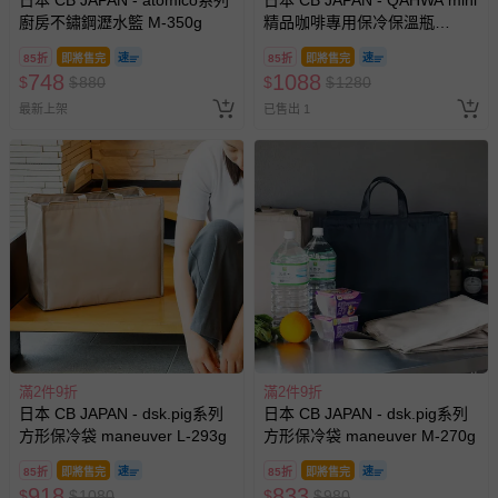
日本 CB JAPAN - atomico系列
日本 CB JAPAN - QAHWA mini
廚房不鏽鋼瀝水籃 M-350g
精品咖啡專用保冷保溫瓶
200ml-165g
85折
即將售完
85折
即將售完
748
1088
$
$
880
$
$
1280
最新上架
已售出 1
滿2件9折
滿2件9折
日本 CB JAPAN - dsk.pig系列
日本 CB JAPAN - dsk.pig系列
方形保冷袋 maneuver L-293g
方形保冷袋 maneuver M-270g
85折
即將售完
85折
即將售完
918
833
$
$
1080
$
$
980