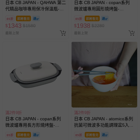
日本 CB JAPAN - QAHWA 第二
日本 CB JAPAN - copan系列
代精品咖啡專用保冷保溫瓶-石
微波爐專用圓形燒烤盤-
青綠-210g
白-577g
85折
即將售完
85折
即將售完
1343
1938
$
$
1580
$
$
2280
最新上架
最新上架
滿2件9折
滿2件9折
日本 CB JAPAN - copan系列
日本 CB JAPAN - atomico系列
微波爐專用長方形燒烤盤-
抗菌可微波多功能調理盆5入
白-495g
組-米-620g
85折
即將售完
85折
即將售完