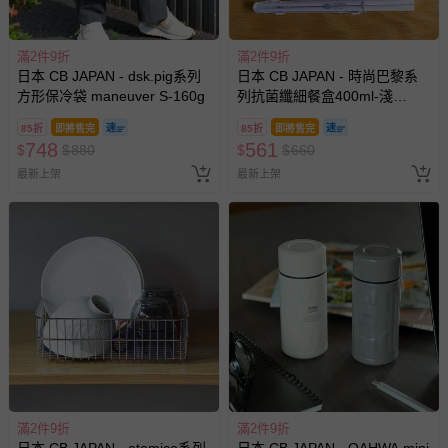
滿2件9折
滿2件9折
日本 CB JAPAN - dsk.pig系列
日本 CB JAPAN - 時尚巴黎系
方形保冷袋 maneuver S-160g
列抗菌纖細餐盒400ml-淺
粉-215g
85折
即將售完
85折
即將售完
748
561
$
$
880
$
$
660
最新上架
最新上架
滿2件9折
滿2件9折