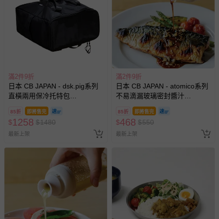
滿2件9折
滿2件9折
日本 CB JAPAN - dsk.pig系列
日本 CB JAPAN - atomico系列
直橫兩用保冷托特包
不易滴漏玻璃密封醬汁
FITTOTE-經典黑-20L
瓶-250ml
85折
即將售完
85折
即將售完
1258
468
$
$
1480
$
$
550
最新上架
最新上架