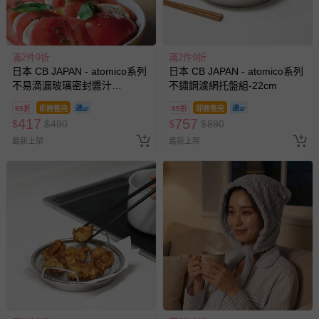
滿2件9折
滿2件9折
日本 CB JAPAN - atomico系列
日本 CB JAPAN - atomico系列
不易滴漏玻璃密封醬汁
不鏽鋼濾網托盤組-22cm
瓶-150ml
85折
即將售完
85折
即將售完
417
757
$
$
490
$
$
890
最新上架
最新上架