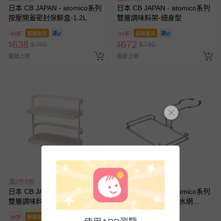
日本 CB JAPAN - atomico系列
日本 CB JAPAN - atomico系列
按壓開蓋密封保鮮盒-1.2L
雙層調味料架-細身型
85折
即將售完
85折
即將售完
638
672
$
$
750
$
$
790
最新上架
最新上架
滿2件9折
滿2件9折
日本 CB JAPAN - atomico系列
日本 CB JAPAN - atomico系列
雙層調味料架-寬版型
不鏽鋼水龍頭掛式瀝水網
架-108g
85折
即將售完
85折
即將售完