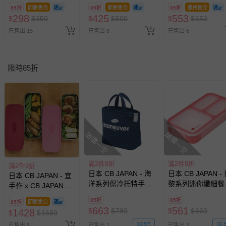
維4倍吸水擦頭巾-大
維3倍吸水浴巾-典雅
頭巾+髮帶2件組-
85折
即將售完
85折
即將售完
85折
即將售完
地粉 (W100xH40cm)
白 (W1200 X
心粉 (W1000 X
298
425
553
$
$
350
$
$
500
$
$
650
H600mm)
H400mm)
已售出 15
已售出 8
已售出 6
限時85折
搶購一空
搶購一空
滿2件9折
滿2件9折
滿2件9折
日本 CB JAPAN - 海
日本 CB JAPAN -
日本 CB JAPAN - 宜
洋系列保冷托特手提
黎系列迷你纖細餐
手作 x CB JAPAN長
便當袋7L-海軍
400ml-櫻桃粉-215
型不鏽鋼便當盒
85折
85折
85折
即將售完
藍-210g
+TPU上蓋2入組(紅/
663
561
$
$
780
$
$
660
1428
$
$
1680
粉上蓋)
追蹤
追
已售出 8
已售出 1
已售出 3