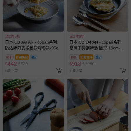
滿2件9折
滿2件9折
日本 CB JAPAN - copan系列
日本 CB JAPAN - copan系列
防沾塵附支撐腳矽膠餐匙-95g
雙層不鏽鋼烤盤 圓形 19cm-
380g
85折
即將售完
85折
即將售完
442
918
$
$
520
$
$
1080
最新上架
最新上架