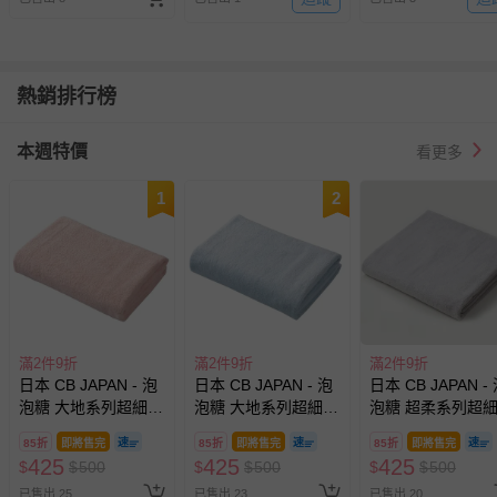
(W180×D60×H35mm)-350ml
熱銷排行榜
本週特價
看更多
1
2
滿2件9折
滿2件9折
滿2件9折
日本 CB JAPAN - 泡
日本 CB JAPAN - 泡
日本 CB JAPAN -
泡糖 大地系列超細纖
泡糖 大地系列超細纖
泡糖 超柔系列超
維4倍吸水浴巾-大地
維4倍吸水浴巾-大地
維3倍吸水浴巾-典
85折
即將售完
85折
即將售完
85折
即將售完
粉 (W120xH60cm)
藍 (W120xH60cm)
灰 (W1200 X
425
425
425
$
$
500
$
$
500
$
$
500
H600mm)
已售出 25
已售出 23
已售出 20