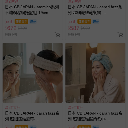
滿2件9折
滿2件9折
日本 CB JAPAN - atomico系列
日本 CB JAPAN - carari fazz系
不鏽鋼濾網托盤組-19cm
列 超細纖維乾髮帽-
W400×D210×H115mm
85折
即將售完
85折
即將售完
672
587
$
$
790
$
$
690
最新上架
最新上架
滿2件9折
滿2件9折
日本 CB JAPAN - carari fazz系
日本 CB JAPAN - carari fazz系
列 超細纖維髮帶-
列 超細纖維擦頭包巾-
W190×D100×H45mm
W360×D450×H35mm