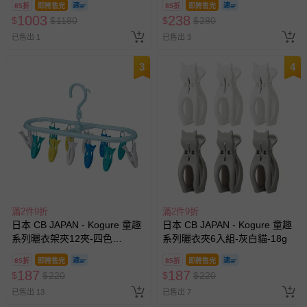
85折
即將售完
85折
即將售完
1003
238
$
$
1180
$
$
280
已售出 1
已售出 3
3
4
滿2件9折
滿2件9折
日本 CB JAPAN - Kogure 童趣
日本 CB JAPAN - Kogure 童趣
系列曬衣架夾12夾-四色
系列曬衣夾6入組-灰白貓-18g
魚-110g
85折
即將售完
85折
即將售完
187
187
$
$
220
$
$
220
已售出 13
已售出 7