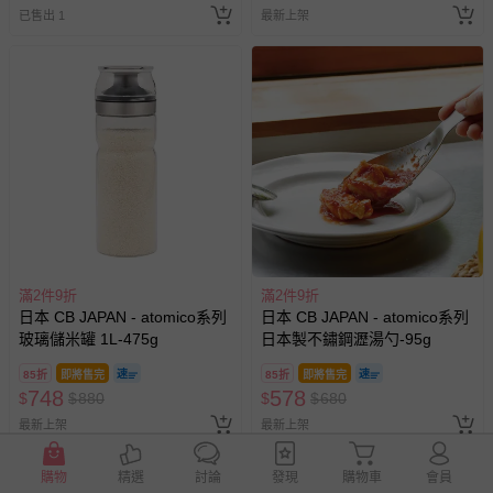
已售出 1
最新上架
滿2件9折
滿2件9折
日本 CB JAPAN - atomico系列
日本 CB JAPAN - atomico系列
玻璃儲米罐 1L-475g
日本製不鏽鋼瀝湯勺-95g
85折
即將售完
85折
即將售完
748
578
$
$
880
$
$
680
最新上架
最新上架
購物
精選
討論
發現
購物車
會員