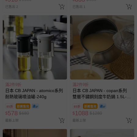
已售出 2
已售出 1
滿2件9折
滿2件9折
日本 CB JAPAN - atomico系列
日本 CB JAPAN - copan系列
耐熱玻璃噴油罐-240g
雙層不鏽鋼刻度牛奶鍋 1.5L-
525g
85折
即將售完
85折
即將售完
578
1088
$
$
680
$
$
1280
最新上架
最新上架