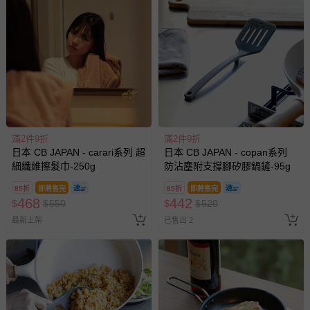
滿2件9折
滿2件9折
日本 CB JAPAN - carari系列 超
日本 CB JAPAN - copan系列
細纖維擦髮巾-250g
防沾塵附支撐腳矽膠鍋鏟-95g
85折
即將售完
85折
即將售完
468
442
$
$
550
$
$
520
最新上架
已售出 2