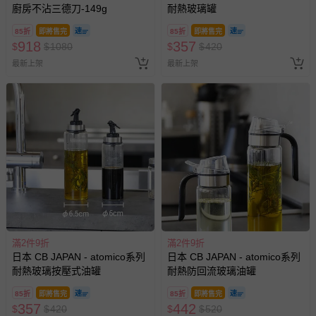
廚房不沾三德刀-149g
耐熱玻璃罐
85折
即將售完
85折
即將售完
918
357
$
$
1080
$
$
420
最新上架
最新上架
滿2件9折
滿2件9折
日本 CB JAPAN - atomico系列
日本 CB JAPAN - atomico系列
耐熱玻璃按壓式油罐
耐熱防回流玻璃油罐
85折
即將售完
85折
即將售完
357
442
$
$
420
$
$
520