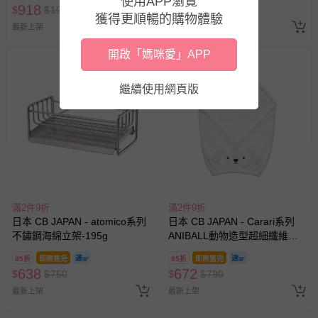
使用APP瀏覽
918
587
$
$
1080
$
$
690
獲得更順暢的購物體驗
最新上架
最新上架
開啟「媽咪愛」APP
繼續使用網頁版
滿2件9折
滿2件9折
日本 CB JAPAN - atomico系列
日本 CB JAPAN - Carari系列
不鏽鋼海綿立架-195g
ANIBALL動物造型超細纖維擦
頭包巾-約82g
85折
即將售完
85折
即將售完
638
672
$
$
750
$
$
790
最新上架
最新上架