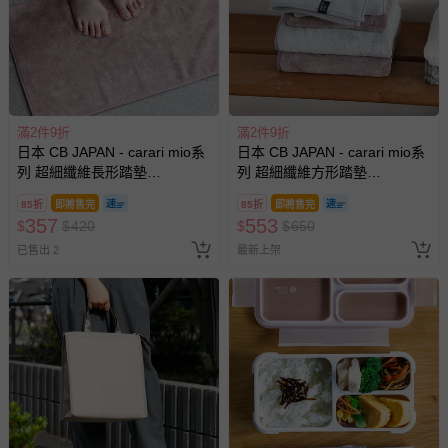
滿2件9折
滿2件9折
日本 CB JAPAN - carari mio系
日本 CB JAPAN - carari mio系
列 超細纖維長形踏墊
列 超細纖維方形踏墊
40x60cm-128g
70x70cm-258g
85折
即將售完
85折
即將售完
357
553
$
$
420
$
$
650
已售出 2
最新上架