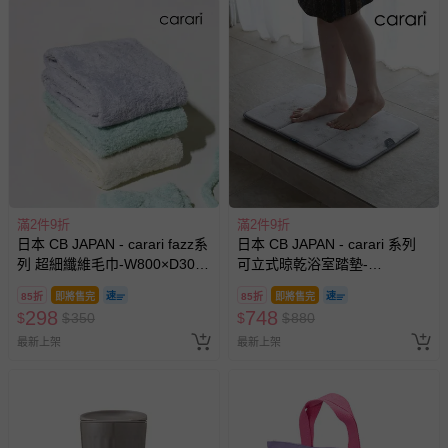
滿2件9折
滿2件9折
日本 CB JAPAN - carari fazz系
日本 CB JAPAN - carari 系列
列 超細纖維毛巾-W800×D300
可立式晾乾浴室踏墊-
mm
W600×D400 mm
85折
即將售完
85折
即將售完
298
748
$
$
350
$
$
880
最新上架
最新上架