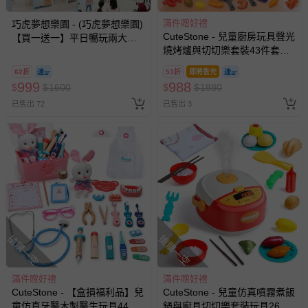
滿件贈好禮
巧虎夢想樂園 - (巧虎夢想樂園)
CuteStone - 兒童廚房玩具聲光
【買一送一】平日暢玩兩大一
燒烤爐與切切樂套裝43件套裝
小套票 (正券為電子票券現場兌
組合 (烤肉玩具)
換，贈送券現場領取)-效期至
62折
53折
即將售完
2026/10/16 正券逾期視同現金
999
988
$
$
1600
$
$
1880
券使用
已售出 72
已售出 3
搶購一空
搶購一空
滿件贈好禮
滿件贈好禮
CuteStone - 【盒損福利品】兒
CuteStone - 兒童仿真噴霧煮飯
童仿真牙醫木製醫生玩具44件
鍋與廚具切切樂套裝玩具26件