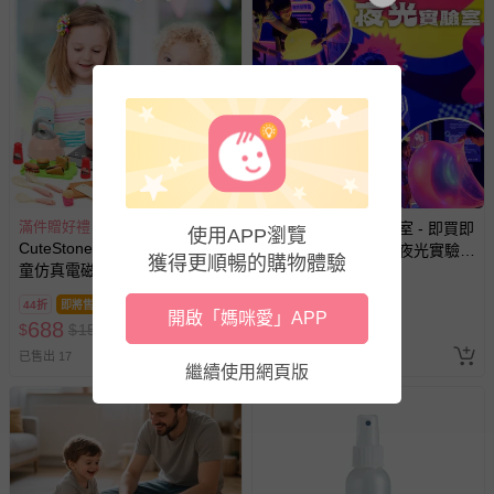
客製化商品（例如客製生日書、姓名貼等）。
報紙、期刊或雜誌（惟書籍如經拆封、使用，則酌收整
新費用）。
經消費者拆封之影音商品或電腦軟體（例如 DVD、CD
等）。
非以有形媒介提供之數位內容或一經提供即為完成之線
上服務，經消費者事先同意始提供（例如線上課程、遊
戲或活動點數等）。
滿件贈好禮
UNIQUE史萊姆實驗室 - 即買即
使用APP瀏覽
已拆封之以下類型商品：
CuteStone - 【盒損福利品】兒
用【UNIQUE史萊姆夜光實驗室
-個人衛生用品（例如尿布、貼身衣物、泳裝、襪子、地
獲得更順暢的購物體驗
童仿真電磁爐與漢堡切切樂套
@ 台北科教館 】2026/6/11-
墊、寢具類等）。
裝玩具
8/30 (電子票券，於展期現場憑
-新生兒親膚衣物（嬰幼兒包巾與背巾、包屁衣、學習
44折
即將售完
8折
訂單編號兌換，逾期作廢) (大
開啟「媽咪愛」APP
688
390
$
$
1580
$
$
490
褲、紗布衣等）。
人小孩均一價(3歲以上需購票))
-接觸性孕哺產品（奶嘴、奶瓶、擠乳器、哺乳衣、托腹
已售出 17
已售出 4288
繼續使用網頁版
帶束縛衣、餐搖椅等）。
-其他原廠盒裝商品封口處已貼上「不可拆封」，或具警
示字句等說明貼紙、封條者。
國際航空、客運、訂房等服務。