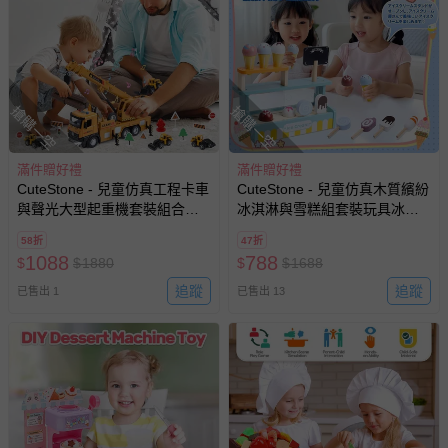
搶購一空
搶購一空
滿件贈好禮
滿件贈好禮
CuteStone - 兒童仿真工程卡車
CuteStone - 兒童仿真木質繽紛
與聲光大型起重機套裝組合玩
冰淇淋與雪糕組套裝玩具冰淇
具
淋店
58折
47折
1088
788
$
$
1880
$
$
1688
追蹤
追蹤
已售出 1
已售出 13