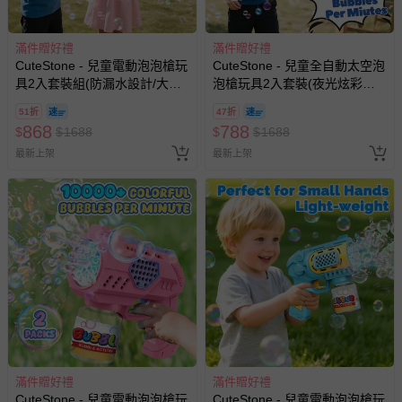
會主動以簡訊及mail通知訂單取消事宜，並將提供適當補
償。
滿件贈好禮
滿件贈好禮
CuteStone - 兒童電動泡泡槍玩
CuteStone - 兒童全自動太空泡
具2入套裝組(防漏水設計/大容
泡槍玩具2入套裝(夜光炫彩燈
量補充液/生日禮物/兒童節/交換
光/生日禮物/兒童節禮物/交換禮
51折
47折
禮物)
物)
868
788
$
$
1688
$
$
1688
最新上架
最新上架
滿件贈好禮
滿件贈好禮
CuteStone - 兒童電動泡泡槍玩
CuteStone - 兒童電動泡泡槍玩