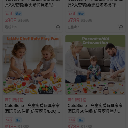
具2入套裝組(火箭筒氣泡/防漏
具2入套裝組(網紅泡泡機/不漏
水設計/生日禮物/兒童節/交換禮
水設計/生日禮物/兒童節/交換禮
48折
47折
物)
物)
808
789
$
$
1688
$
$
1688
最新上架
已售出 1
滿件贈好禮
滿件贈好禮
CuteStone - 兒童廚房玩具家家
CuteStone - 兒童廚房玩具家家
酒玩具55件組(仿真廚具/BBQ烤
酒玩具50件組(仿真廚具壓力鍋/
肉架/切切樂/生日禮物/兒童節/
切切樂/美味漢堡/角色扮演/生日
52折
42折
交換禮物)
禮物/交換禮物)
988
788
$
$
1888
$
$
1888