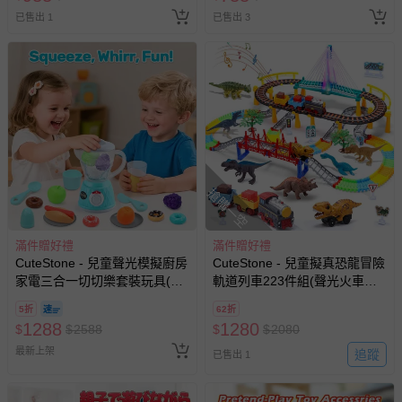
已售出 1
已售出 3
搶購一空
滿件贈好禮
滿件贈好禮
CuteStone - 兒童聲光模擬廚房
CuteStone - 兒童擬真恐龍冒險
家電三合一切切樂套裝玩具(擬
軌道列車223件組(聲光火車玩
真聲光咖啡機/果汁機/烤麵包機/
具 軌道車玩具 多層立體橋樑設
5折
62折
生日禮物)
計 恐龍冒險樂園)
1288
1280
$
$
2588
$
$
2080
最新上架
追蹤
已售出 1