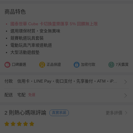
商品特色
國泰世華 Cube 卡切換童樂匯享 5% 回饋無上限
選用環保材質，安全無異味
競賽軌道玩具套裝
電動玩具汽車坡道軌道
大型活動遊戲墊
口碑嚴選
正品保證
加密付款
7天鑑賞
付款
信用卡・LINE Pay・街口支付・先享後付・ATM・iPASS MONEY
配送
宅配
免運
2 則熱心媽咪評論
更多評價
真實承諾