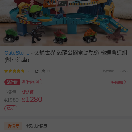
1/9
CuteStone
-
交通世界 恐龍公園電動軌道 極速彎道組
(附小汽車)
5
已售出 12
商品編號：705455
進團購
滿件贈
滿件贈好禮
市售價
促銷價
1280
$
1980
$
65折
折價券
可使用折價券