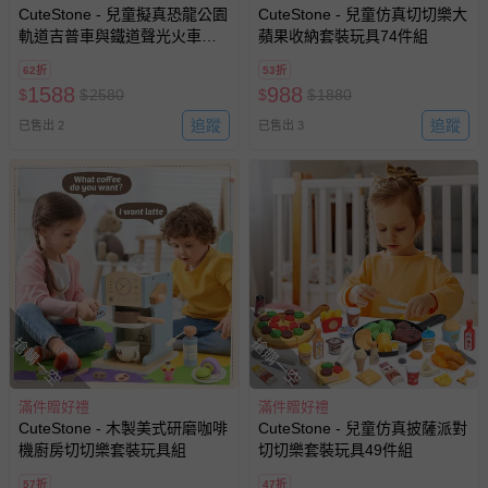
CuteStone - 兒童擬真恐龍公園
CuteStone - 兒童仿真切切樂大
軌道吉普車與鐵道聲光火車套
蘋果收納套裝玩具74件組
裝玩具259件組
62折
53折
1588
988
$
$
2580
$
$
1880
追蹤
追蹤
已售出 2
已售出 3
搶購一空
搶購一空
滿件贈好禮
滿件贈好禮
CuteStone - 木製美式研磨咖啡
CuteStone - 兒童仿真披薩派對
機廚房切切樂套裝玩具組
切切樂套裝玩具49件組
57折
47折