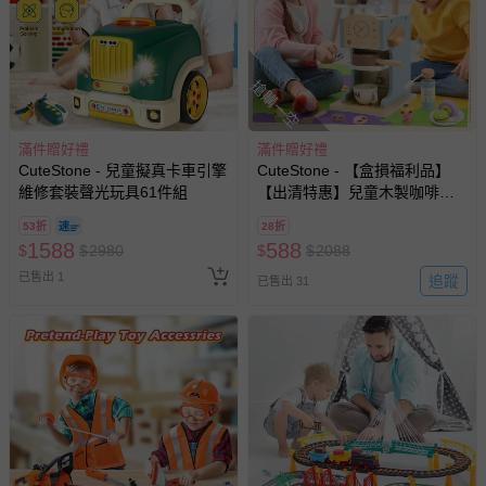
搶購一空
滿件贈好禮
滿件贈好禮
CuteStone - 兒童擬真卡車引擎
CuteStone - 【盒損福利品】
維修套裝聲光玩具61件組
【出清特惠】兒童木製咖啡機
玩具組 仿真家家酒 小小咖啡師
53折
28折
益智廚房玩具 附甜點下午茶配
1588
588
$
$
2980
$
$
2088
件 (數量有限)
已售出 1
追蹤
已售出 31