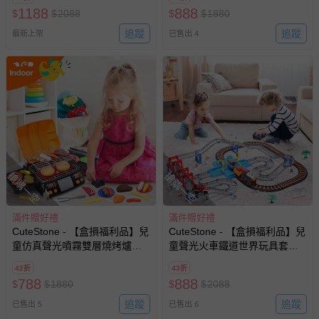
1188
888
$
$
2088
$
$
1880
追蹤
追蹤
最新上架
已售出 4
搶購一空
搶購一空
滿件贈好禮
滿件贈好禮
CuteStone - 【盒損福利品】兒
CuteStone - 【盒損福利品】兒
童仿真聲光噴霧雙層燒烤爐與
童聲光火車鐵道世界玩具套裝
切切樂套裝玩具29件組
組合
42折
43折
788
888
$
$
1880
$
$
2088
追蹤
追蹤
已售出 5
已售出 6