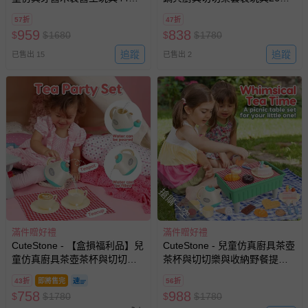
套裝玩具
組
57折
47折
959
838
$
$
1680
$
$
1780
追蹤
追蹤
已售出 15
已售出 2
搶購一空
滿件贈好禮
滿件贈好禮
CuteStone - 【盒損福利品】兒
CuteStone - 兒童仿真廚具茶壺
童仿真廚具茶壺茶杯與切切樂
茶杯與切切樂與收納野餐提籃
與收納野餐提籃套裝玩具47件
套裝玩具47件組
43折
即將售完
56折
組
758
988
$
$
1780
$
$
1780