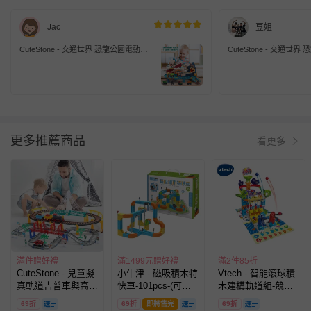
Jac
豆姐
CuteStone - 交通世界 恐龍公園電動軌
CuteStone - 交通世
道 極速彎道組 (附小汽車)
道 極速彎道組 (附小汽車
更多推薦商品
看更多
滿件贈好禮
滿1499元贈好禮
滿2件85折
CuteStone - 兒童擬
小牛津 - 磁吸積木特
Vtech - 智能滾球積
真軌道吉普車與高架
快車-101pcs-(可垂
木建構軌道組-競賽
橋鐵道聲光火車套裝
直/倒掛的軌道車-
遊戲
69折
69折
即將售完
69折
玩具113件組
steam玩具)