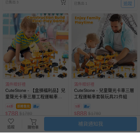
已售出 3
追蹤
已售出 1
滿件贈好禮
滿件贈好禮
CuteStone - 【盒損福利品】兒
CuteStone - 兒童聲光卡車三層
童聲光卡車三層工程運輸車套
工程運輸車套裝玩具21件組
裝玩具21件組
44折
即將售完
5折
788
888
$
$
1780
$
$
1780
已售出 13
已售出 5
補貨通知我
追蹤
購物車