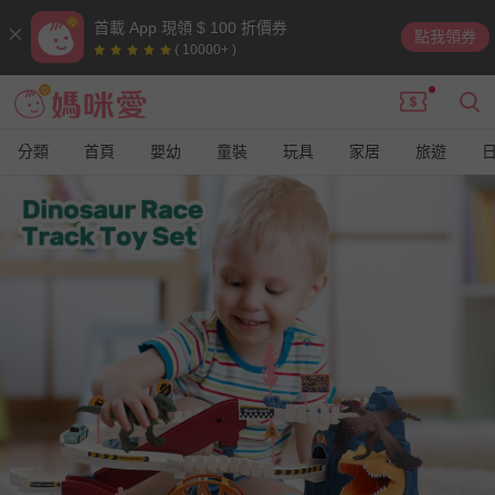
首載 App 現領 $ 100 折價券
點我領券
( 10000+ )
分類
首頁
嬰幼
童裝
玩具
家居
旅遊