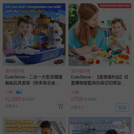
搶購一空
滿件贈好禮
滿件贈好禮
CuteStone - 二合一大型貨櫃運
CuteStone - 【盒損福利品】兒
輸船玩具套裝（附多款合金小
童購物提籃與仿真切切樂益智
汽車+起重吊車+擬真聲光收納
玩具34件套裝組合(可折疊提籃)
79折
45折
功能/生日禮物）
1288
758
$
$
1630
$
$
1688
已售出 8
追蹤
已售出 6