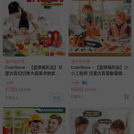
搶購一空
滿件贈好禮
滿件贈好禮
CuteStone - 【盒損福利品】兒
CuteStone - 【盒損福利品】小
童仿真切切樂大蘋果收納套裝
小工程師 兒童仿真電動電鋸工
玩具74件組
具組(附反光背心/安全帽/護目
42折
43折
鏡/聲光電鋸/職人體驗/生日禮
788
688
$
$
1880
$
$
1588
物)
已售出 2
追蹤
已售出 5