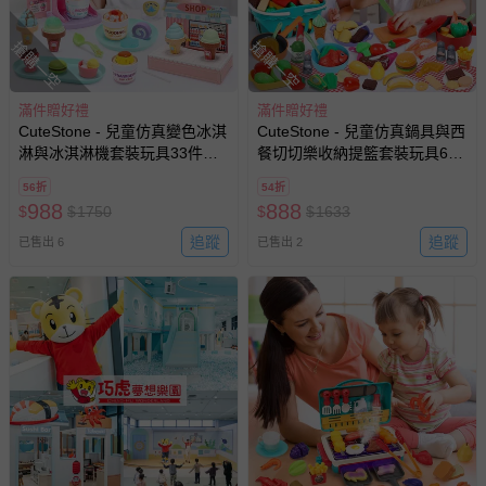
搶購一空
搶購一空
滿件贈好禮
滿件贈好禮
CuteStone - 兒童仿真變色冰淇
CuteStone - 兒童仿真鍋具與西
淋與冰淇淋機套裝玩具33件遊
餐切切樂收納提籃套裝玩具60
戲組
件組
56折
54折
988
888
$
$
1750
$
$
1633
追蹤
追蹤
已售出 6
已售出 2