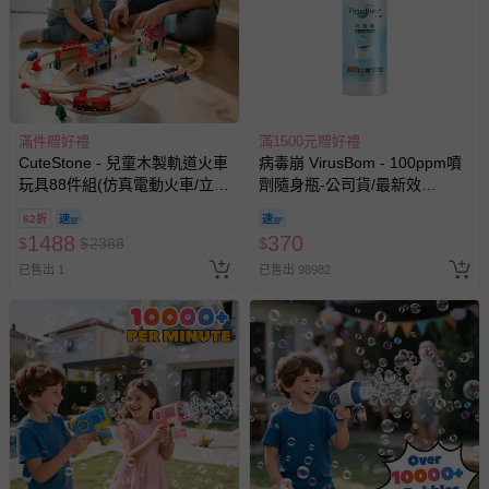
相關的退換貨辦理流程，可詳見：
退換貨 & 退款問題
其他常見問題：
運送服務：目前提供的運送僅限台灣本島。如您位於離島地
滿件贈好禮
滿1500元贈好禮
區，可能會無法配送，或須依據商品需加收離島運費。廠商
CuteStone - 兒童木製軌道火車
病毒崩 VirusBom - 100ppm噴
亦保留出貨與否的權利。離島、偏遠地區、樓層親送等加價
玩具88件組(仿真電動火車/立體
劑隨身瓶-公司貨/最新效
費用，可能會另需加收。
雙層軌道/磁吸列車/益智拼裝/兒
期-100ml
62折
商品實際的配達日期，可於訂單個人資料內的查詢訂單內，
童節/生日禮物)
1488
370
$
$
2388
$
已出貨通知之訊息為主。
已售出 1
已售出 98982
如您收到商品，請依正常流程檢查是否完好，若商品遇瑕疵
情形，您可申請更換新品或退貨，請見：
退貨的辦理流程
。
若您對於會員帳號、商品訂購與資訊、購物流程、付款方
式、折價券與購物金的使用、退貨及商品運送方式等有疑
問，你可詳見：
媽咪愛客服中心
。
預購商品：預購為海外同步代購，遇缺貨即會通知媽咪並協
助取消退款事宜。
商品如因「價格、組合」等錯誤原因，導致無法安排出貨，