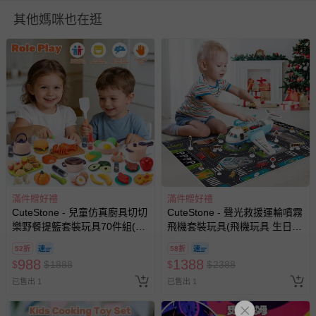
您所購買的商品享有7天的鑑賞期／猶豫期權益，但此期間
其他媽咪也在逛
並非試用期，您所退回的商品必須是未經使用的全新狀態，
包含完整包裝、配件、說明文件及贈品等。
如需退換貨，請於收到商品7天（含例假日內提出），如為
瑕疵退換貨所產生的運費，將由媽咪愛負責處理，若非瑕疵
退貨，您可至『查詢訂單』>『已出貨』中查詢該筆訂單，
並點選『我要退貨』即可進行申請。若有相關退貨問題，請
至媽咪愛
LINE@客服ID: @mamilove
我們將依序為您處理
與服務，謝謝。
針對滿件折/滿額贈…等活動，如因部份退貨，而該訂單保
滿件贈好禮
滿件贈好禮
留商品未達活動門檻，將以原價計算，活動贈品亦需一併退
CuteStone - 兒童仿真廚具切切
CuteStone - 聲光救援運輸噴霧
回。
樂野餐提籃套裝玩具70件組(家
飛機套裝玩具(飛機玩具 生日玩
家酒/收納籃玩具/生日禮物/交換
具 小汽車 兒童益智玩具)
52折
58折
部分商品依據消費者保護法的規定，不適用七天鑑賞期/猶
禮物)
988
1388
$
$
1888
$
$
2388
豫期範圍：
已售出 1
易於腐敗、保存期限較短或解約時即將逾期（例如生鮮
已售出 1
商品、食品等）。