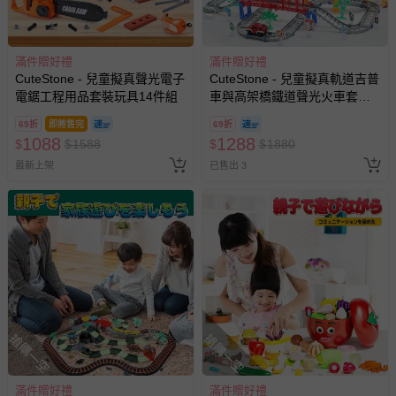
滿件贈好禮
滿件贈好禮
CuteStone - 兒童擬真聲光電子
CuteStone - 兒童擬真軌道吉普
電鋸工程用品套裝玩具14件組
車與高架橋鐵道聲光火車套裝
玩具113件組
69折
即將售完
69折
1088
1288
$
$
1588
$
$
1880
最新上架
已售出 3
搶購一空
搶購一空
滿件贈好禮
滿件贈好禮