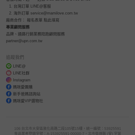
台灣訂單
LINE@客服
海外訂單
service@mamilove.com.tw
廠商合作：
報名表單 點此填寫
專業顧問服務
品牌、通路行銷業務陪跑顧問服務
partner@upn.com.tw
追蹤我們
LINE@
LINE社群
Instagram
媽咪愛團購
新手爸媽諮詢站
媽咪愛VIP選物社
106 台北市大安區敦化南路二段105號15樓，統一編號：53925591
食品業者登錄字號：A-153925591-00000-7，北市衛器販 (安) 字第