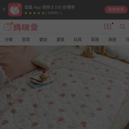
首載 App 現領 $ 100 折價券
點我領券
( 10000+ )
分類
首頁
嬰幼
童裝
玩具
家居
旅遊