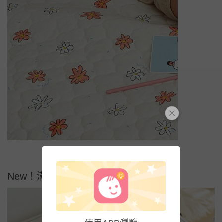
New！滿滿微笑臉(湖綠)