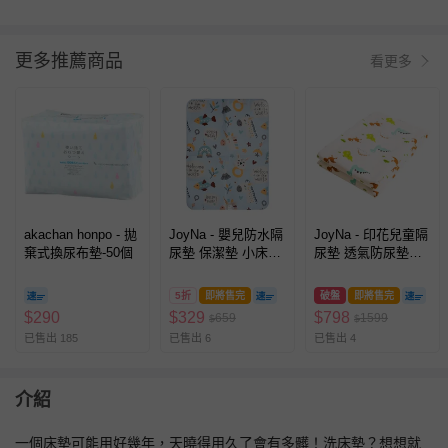
更多推薦商品
看更多
akachan honpo - 拋
JoyNa - 嬰兒防水隔
JoyNa - 印花兒童隔
棄式換尿布墊-50個
尿墊 保潔墊 小床墊-
尿墊 透氣防尿墊【2
寶寶的小世界
入】-小恐龍+隨機1
入 (70*120cm)
5折
即將售完
破盤
即將售完
$
290
$
329
$
798
659
1599
$
$
已售出 185
已售出 6
已售出 4
介紹
一個床墊可能用好幾年，天曉得用久了會有多髒！洗床墊？想想就