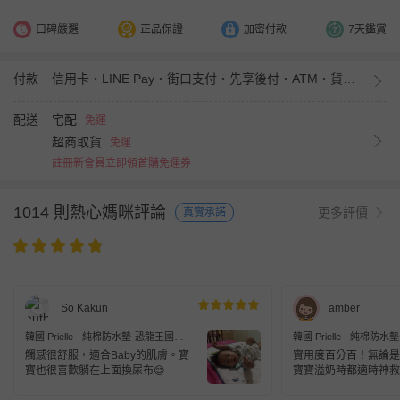
口碑嚴選
正品保證
加密付款
7天鑑賞
付款
信用卡・LINE Pay・街口支付・先享後付・ATM・貨到付款・iPASS MONEY
配送
宅配
免運
超商取貨
免運
註冊新會員立即領首購免運券
1014 則熱心媽咪評論
更多評價
真實承諾
So Kakun
amber
韓國 Prielle - 純棉防水墊-恐龍王國
韓國 Prielle - 純棉防
(75*100cm)
(75*100cm)
觸感很舒服，適合Baby的肌膚。寶
實用度百分百！無論是
寶也很喜歡躺在上面換尿布😊
寶寶溢奶時都適時神救