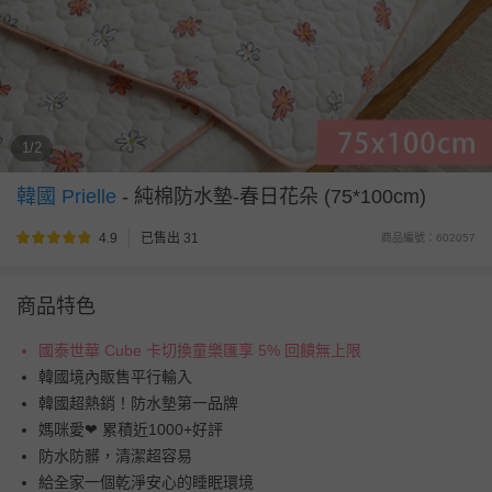
1/2
韓國 Prielle
-
純棉防水墊-春日花朵 (75*100cm)
4.9
已售出 31
商品編號：602057
商品特色
國泰世華 Cube 卡切換童樂匯享 5% 回饋無上限
韓國境內販售平行輸入
韓國超熱銷！防水墊第一品牌
媽咪愛❤ 累積近1000+好評
防水防髒，清潔超容易
給全家一個乾淨安心的睡眠環境