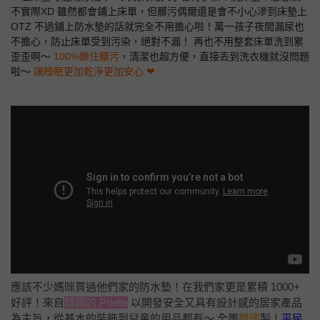
不實際XD 雖然都會鋪上床單，但髒污偶爾還是會不小心滲到床墊上
OTZ 不過鋪上防水墊的話就完全不用擔心啦！萬一孩子夜間漏尿也
不擔心，防止床單受到污染，絕對不漏！ 再也不用整套床單洗到累
歪歪啊～
100%鎖住髒污
，清潔也超方便，直接丟到洗衣機就沒問題
啦～
讓睡眠更加乾淨更加安心 ❤
應該不少媽咪買過他們家的防水墊！在我們家更是累積 1000+
好評！來自
韓國的 Prielle
以開發安全又具有設計感的居家產品
為主旨，從基本的裝飾到兒童的用品都有～ 全團
韓國
製！
平民