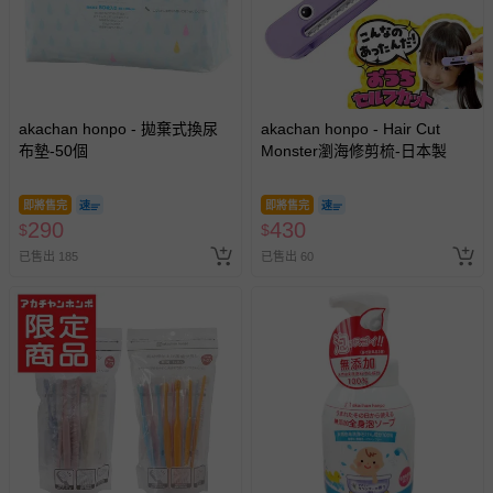
相關的退換貨辦理流程，可詳見：
退換貨 & 退款問題
其他常見問題：
akachan honpo - 拋棄式換尿
akachan honpo - Hair Cut
運送服務：目前提供的運送僅限台灣本島。如您位於離島地
布墊-50個
Monster瀏海修剪梳-日本製
區，可能會無法配送，或須依據商品需加收離島運費。廠商
亦保留出貨與否的權利。離島、偏遠地區、樓層親送等加價
費用，可能會另需加收。
即將售完
即將售完
290
430
$
$
商品實際的配達日期，可於訂單個人資料內的查詢訂單內，
已售出 185
已售出 60
已出貨通知之訊息為主。
如您收到商品，請依正常流程檢查是否完好，若商品遇瑕疵
情形，您可申請更換新品或退貨，請見：
退貨的辦理流程
。
若您對於會員帳號、商品訂購與資訊、購物流程、付款方
式、折價券與購物金的使用、退貨及商品運送方式等有疑
問，你可詳見：
媽咪愛客服中心
。
預購商品：預購為海外同步代購，遇缺貨即會通知媽咪並協
助取消退款事宜。