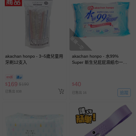
客製化商品（例如客製生日書、姓名貼等）。
報紙、期刊或雜誌（惟書籍如經拆封、使用，則酌收整
新費用）。
經消費者拆封之影音商品或電腦軟體（例如 DVD、CD
等）。
搶購一空
非以有形媒介提供之數位內容或一經提供即為完成之線
上服務，經消費者事先同意始提供（例如線上課程、遊
akachan honpo - 3~5歲兒童用
akachan honpo - 水99%
戲或活動點數等）。
牙刷12支入
Super 新生兒屁屁濕紙巾一般
已拆封之以下類型商品：
型-90張x1包-日本製
-個人衛生用品（例如尿布、貼身衣物、泳裝、襪子、地
89折
墊、寢具類等）。
169
40
$
$
190
$
-新生兒親膚衣物（嬰幼兒包巾與背巾、包屁衣、學習
已售出 838
追蹤
已售出 16
褲、紗布衣等）。
-接觸性孕哺產品（奶嘴、奶瓶、擠乳器、哺乳衣、托腹
帶束縛衣、餐搖椅等）。
-其他原廠盒裝商品封口處已貼上「不可拆封」，或具警
示字句等說明貼紙、封條者。
國際航空、客運、訂房等服務。