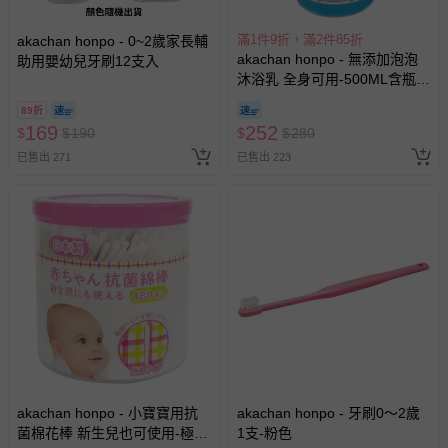
商品如因「價格、組合」等錯誤原因，導致無法安排出貨，
會主動以簡訊及mail通知訂單取消事宜，並將提供適當補
滿1件9折，滿2件85折
akachan honpo - 0~2歲家長輔
償。
akachan honpo - 無添加泡泡
助用嬰幼兒牙刷12支入
沐浴乳 全身可用-500ML含瓶-
日本製
89折
169
252
$
$
190
$
$
280
已售出 271
已售出 223
akachan honpo - 小寶寶用抗
akachan honpo - 牙刷0～2歲
菌棉花棒 新生兒也可使用-極細
1支-粉色