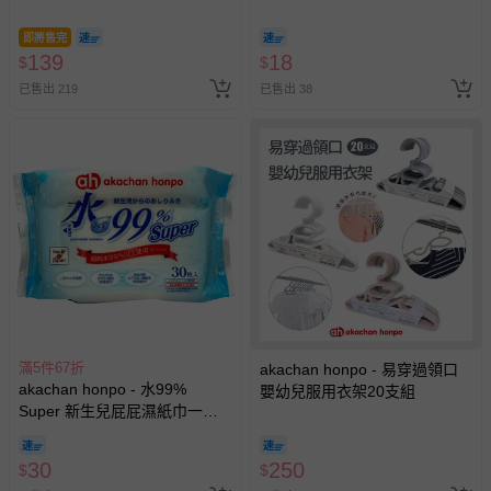
款480枝-日本製
即將售完
139
18
$
$
已售出 219
已售出 38
滿5件67折
akachan honpo - 易穿過領口
akachan honpo - 水99%
嬰幼兒服用衣架20支組
Super 新生兒屁屁濕紙巾一般
型30張-隨身包
（20cm×15cm） (效期至2027-
30
250
$
$
07-12)-日本製