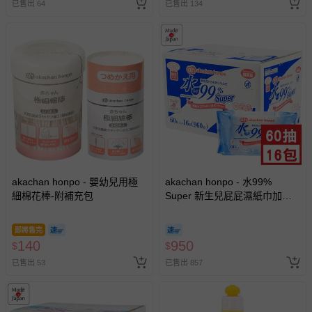
已售出 64
已售出 134
akachan honpo - 嬰幼兒用極
akachan honpo - 水99%
細棉花棒-附補充包
Super 新生兒屁屁濕紙巾加厚
型-60張x16包入-日本製
即將售完
140
950
$
$
已售出 53
已售出 857