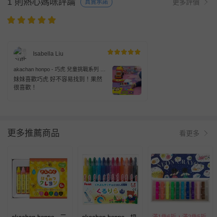
1 則熱心媽咪評論
更多評價
真實承諾
Isabella Liu
akachan honpo - 巧虎 兒童挑戰系列 安
全蠟筆-日本製
妹妹喜歡巧虎 好不容易找到！果然
很喜歡！
更多推薦商品
看更多