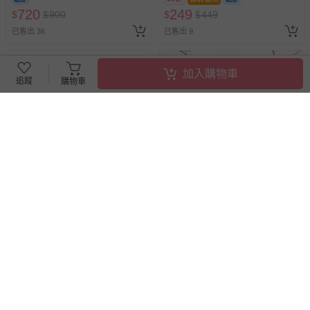
720
249
$
$
900
$
$
449
已售出 36
已售出 9
加入購物車
追蹤
購物車
搶購一空
媽媽友 mamayo - 戶外可水洗
日本文具代購 - SAKURA 可水
塗鴉粉筆24支桶(12色)-桶裝-
洗不易斷蠟筆-12色
白、黃、紅、草綠、藍、紫、
象牙色、粉紅、橘色、水藍、
9折
6折
紅棕、重棕色
450
299
$
$
500
$
$
498
已售出 7
追蹤
已售出 50