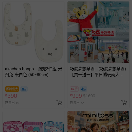
akachan honpo - 圍兜2件組-米
巧虎夢想樂園 - (巧虎夢想樂園)
飛兔-米白色 (50~80cm)
【買一送一】平日暢玩兩大一
小套票 (正券為電子票券現場兌
換，贈送券現場領取)-效期至
即將售完
62折
2026/10/16 正券逾期視同現金
390
999
$
$
$
1600
券使用
已售出 19
已售出 72