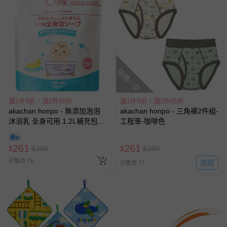
搶購一空
滿1件9折，滿2件85折
滿1件9折，滿2件85折
akachan honpo - 無添加泡泡
akachan honpo - 三角褲2件組-
沐浴乳 全身可用 1.2L補充包
工程車-咖啡色
(1200ml)-日本製
261
261
$
$
290
$
$
290
已售出 79
追蹤
已售出 77