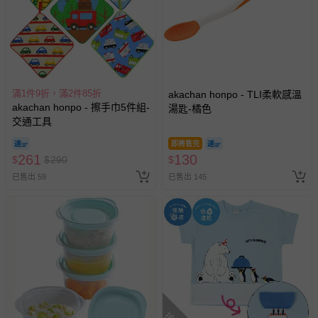
滿1件9折，滿2件85折
akachan honpo - TLI柔軟感溫
akachan honpo - 擦手巾5件組-
湯匙-橘色
交通工具
即將售完
261
130
$
$
290
$
已售出 59
已售出 145