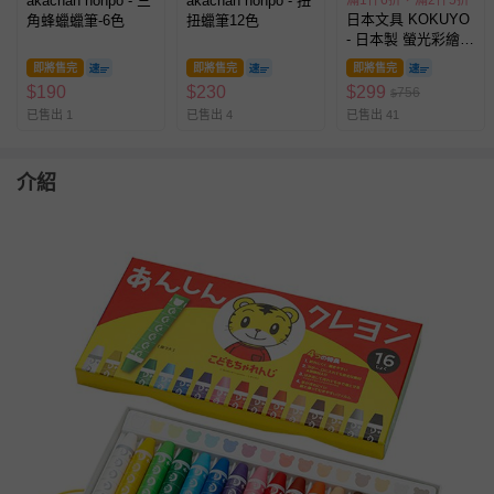
akachan honpo - 三
akachan honpo - 扭
滿1件6折，滿2件5折
日本文具 KOKUYO
角蜂蠟蠟筆-6色
扭蠟筆12色
- 日本製 螢光彩繪蠟
筆-10色
即將售完
即將售完
即將售完
$
190
$
230
$
299
756
$
已售出 1
已售出 4
已售出 41
介紹