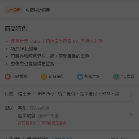
折價券
可使用折價券
商品特色
國泰世華 Cube 卡切換童樂匯享 5% 回饋無上限
巧虎16色蠟筆
可將各種顏色混在一起，享受畫畫的樂趣
想像力也會變得更豐富
口碑嚴選
正品保證
加密付款
7天鑑賞
付款
信用卡・LINE Pay・街口支付・先享後付・ATM・貨到付款・iPASS MONEY
配送
宅配
滿$699免運
超商取貨
滿$699免運
註冊新會員立即領首購免運券