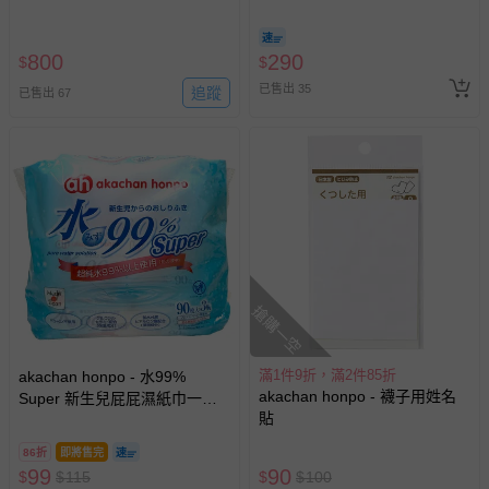
800
290
$
$
已售出 35
追蹤
已售出 67
搶購一空
滿1件9折，滿2件85折
akachan honpo - 水99%
akachan honpo - 襪子用姓名
Super 新生兒屁屁濕紙巾一般
貼
型3包入-白色
86折
即將售完
99
90
$
$
115
$
$
100