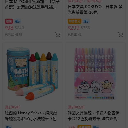
滿1件6折，滿2件5折
日本 MIYOSHI 無添加 - 【親子
日本文具 KOKUYO - 日本製 螢
首選】無添加泡沫洗手乳補充
光彩繪蠟筆-10色
包-300ml
破盤
即將售完
98
299
$
$
240
$
$
756
已售出 4575
已售出 41
滿1件9折
滿2件85折
紐西蘭 Honey Sticks - 純天然
韓國文具連線 - 卡通人物吉伊
蜂蠟無毒浴室可水洗蠟筆-7色
卡哇12色旋轉蠟筆-睡衣派對
55折
即將售完