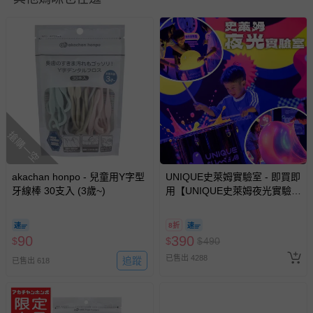
您所購買的商品享有7天的鑑賞期／猶豫期權益，但此期間
並非試用期，您所退回的商品必須是未經使用的全新狀態，
包含完整包裝、配件、說明文件及贈品等。
如需退換貨，請於收到商品7天（含例假日內提出），如為
瑕疵退換貨所產生的運費，將由媽咪愛負責處理，若非瑕疵
退貨，您可至『查詢訂單』>『已出貨』中查詢該筆訂單，
並點選『我要退貨』即可進行申請。若有相關退貨問題，請
搶購一空
至媽咪愛
LINE@客服ID: @mamilove
我們將依序為您處理
與服務，謝謝。
akachan honpo - 兒童用Y字型
UNIQUE史萊姆實驗室 - 即買即
牙線棒 30支入 (3歲~)
用【UNIQUE史萊姆夜光實驗室
針對滿件折/滿額贈…等活動，如因部份退貨，而該訂單保
@ 台北科教館 】2026/6/11-
留商品未達活動門檻，將以原價計算，活動贈品亦需一併退
8/30 (電子票券，於展期現場憑
回。
8折
訂單編號兌換，逾期作廢) (大
90
390
$
$
$
490
人小孩均一價(3歲以上需購票))
部分商品依據消費者保護法的規定，不適用七天鑑賞期/猶
已售出 4288
追蹤
已售出 618
豫期範圍：
易於腐敗、保存期限較短或解約時即將逾期（例如生鮮
商品、食品等）。