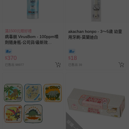
滿1500元贈好禮
akachan honpo - 3～5歳 幼童
病毒崩 VirusBom - 100ppm噴
用牙刷-莫蘭迪白
劑隨身瓶-公司貨/最新效
期-100ml
370
18
$
$
已售出 98977
已售出 39
搶購一空