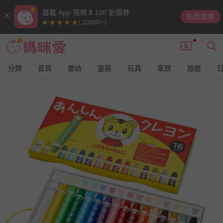
首載 App 現領 $ 100 折價券
點我領券
( 10000+ )
分類
首頁
嬰幼
童裝
玩具
家居
旅遊