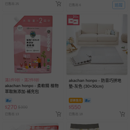
已售出 25
追蹤
已售出 6
滿1件9折，滿2件8折
akachan honpo - 防音巧拼地
akachan honpo - 柔軟精 植物
墊-灰色 (30×30cm)
萃取無添加-補充包
即將售完
270
550
$
$
300
$
已售出 13
已售出 18