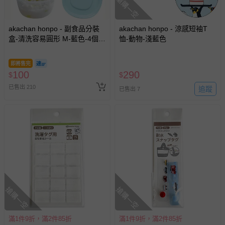
搶購一空
akachan honpo - 副食品分裝
akachan honpo - 涼感短袖T
盒-清洗容易圓形 M-藍色-4個
恤-動物-淺藍色
入/100ml-日本製
即將售完
100
290
$
$
已售出 210
追蹤
已售出 7
搶購一空
搶購一空
滿1件9折，滿2件85折
滿1件9折，滿2件85折