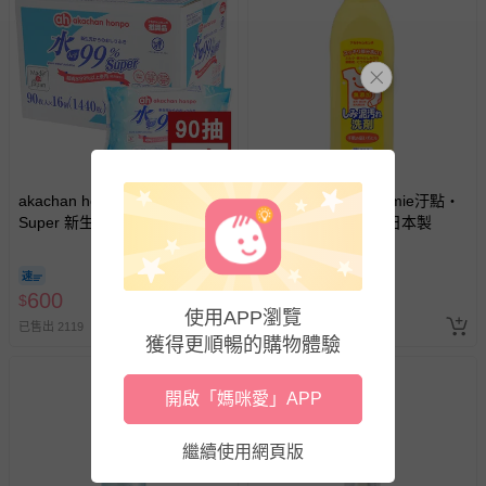
akachan honpo - 水99%
akachan honpo - elmie汙點・
Super 新生兒屁屁濕紙巾一般
髒汙洗潔劑-300ml-日本製
型 (90張x16包入-日本製)
600
100
$
$
使用APP瀏覽
已售出 2119
已售出 304
獲得更順暢的購物體驗
開啟「媽咪愛」APP
繼續使用網頁版