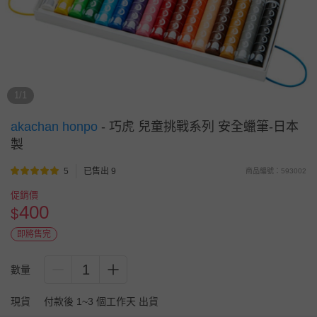
1/1
akachan honpo
-
巧虎 兒童挑戰系列 安全蠟筆-日本
製
5
已售出 9
商品編號：593002
促銷價
400
$
即將售完
1
數量
現貨
付款後 1~3 個工作天 出貨