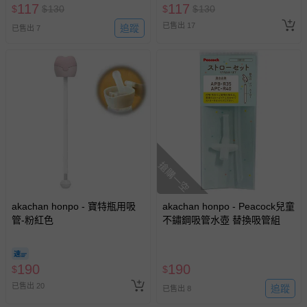
117
117
$
$
130
$
$
130
已售出 17
追蹤
已售出 7
搶購一空
akachan honpo - 寶特瓶用吸
akachan honpo - Peacock兒童
管-粉紅色
不鏽鋼吸管水壺 替換吸管組
190
190
$
$
已售出 20
追蹤
已售出 8