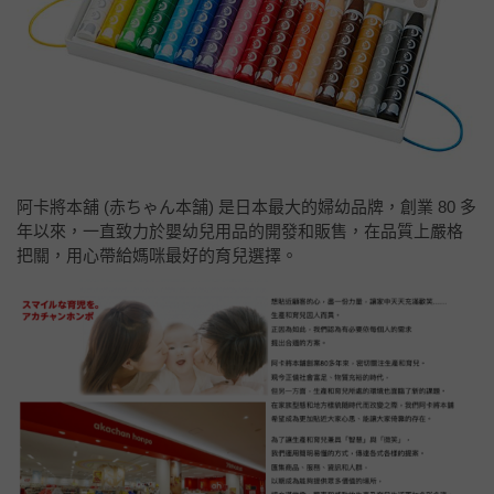
阿卡將本舖 (赤ちゃん本舗) 是日本最大的婦幼品牌，創業 80 多
年以來，一直致力於嬰幼兒用品的開發和販售，在品質上嚴格
把關，用心帶給媽咪最好的育兒選擇。