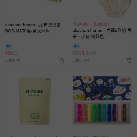
滿1件9折，滿2件85折
akachan honpo - 尿布防臭袋
akachan honpo - 內褲2件組-兔
BOS-M150張-薰衣草色
子、小花-粉紅色
500
261
$
$
$
290
已售出 49
已售出 100