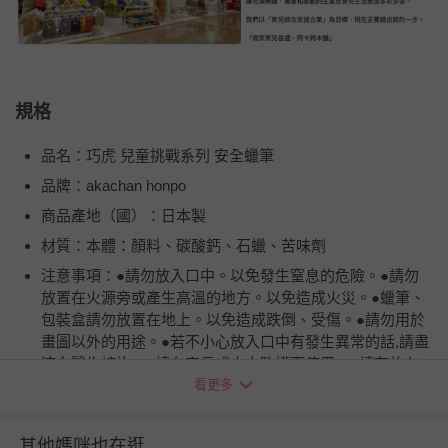
規格
品名：巧虎 兒童挑戰系列 安全蠟筆
品牌：akachan honpo
商品產地（國）：日本製
材質：本體：顏料、碳酸鈣、石蠟、苦味劑
注意事項：●請勿放入口中。以免發生窒息的危險。●請勿
放置在火源旁或產生高溫的地方。以免造成火災。●蠟筆、
包裝盒請勿放置在地上。以免造成跌倒、受傷。●請勿用於
畫圖以外的用途。●若不小心放入口中有發生異常的話,請盡
速向醫生諮詢。●請在家長或大人監護下使用。●請存放在
幼童無法取得的地方。●請注意,若畫到牆壁等上面會無法擦
看更多
掉。●選用對身體無害、安全性較高的材質。
退換貨須知
其他媽咪也在逛