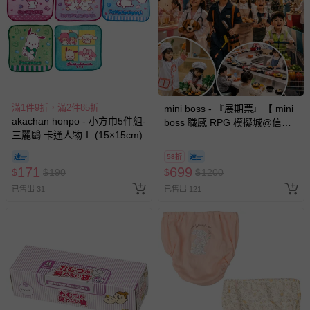
滿1件9折，滿2件85折
mini boss - 『展期票』【 mini
akachan honpo - 小方巾5件組-
boss 職感 RPG 模擬城@信義
三麗鷗 卡通人物Ⅰ (15×15cm)
A11 】2026/7/10-8/30 (電子票
券，於展期現場憑訂單編號兌
58折
換，依現場梯次安排入場，逾
171
699
$
$
190
$
$
1200
期作廢) (兒童票(2歲以上)贈一
已售出 31
已售出 121
名陪伴成人)