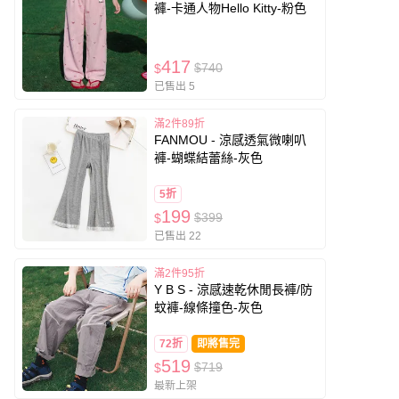
褲-卡通人物Hello Kitty-粉色
417
$740
$
已售出 5
滿2件89折
FANMOU - 涼感透氣微喇叭
褲-蝴蝶結蕾絲-灰色
5折
199
$399
$
已售出 22
滿2件95折
Y B S - 涼感速乾休閒長褲/防
蚊褲-線條撞色-灰色
72折
即將售完
519
$719
$
最新上架