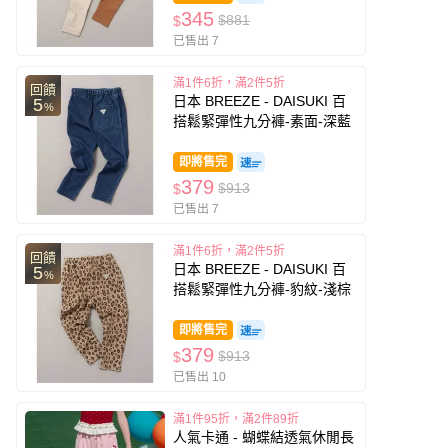
345
$881
$
已售出 7
滿1件6折，滿2件5折
回饋
日本 BREEZE - DAISUKI 百
5
%
搭鬆緊彈性九分褲-素面-深藍
即將售完
379
$913
$
已售出 7
滿1件6折，滿2件5折
回饋
日本 BREEZE - DAISUKI 百
5
%
搭鬆緊彈性九分褲-豹紋-淺棕
即將售完
379
$913
$
已售出 10
滿1件95折，滿2件89折
人氣卡通 - 蝴蝶結透氣休閒長