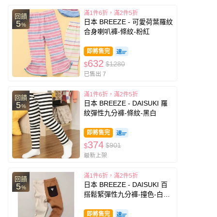
滿1件6折，滿2件5折
回饋
日本 BREEZE - 可愛荷葉羅紋
5
%
合身喇叭褲-條紋-粉紅
即將售完
632
$1280
$
已售出 7
滿1件6折，滿2件5折
回饋
日本 BREEZE - DAISUKI 羅
5
%
紋彈性九分褲-條紋-黑白
即將售完
374
$901
$
最新上架
滿1件6折，滿2件5折
回饋
日本 BREEZE - DAISUKI 百
5
%
搭鬆緊彈性九分褲-撞色-白X
棕
即將售完