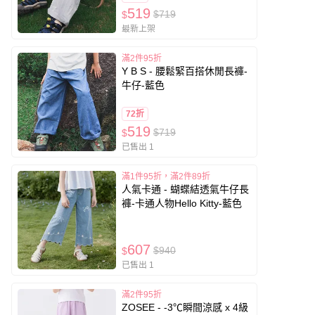
519
$719
$
最新上架
滿2件95折
Y B S - 腰鬆緊百搭休閒長褲-
牛仔-藍色
72折
519
$719
$
已售出 1
滿1件95折，滿2件89折
人氣卡通 - 蝴蝶結透氣牛仔長
褲-卡通人物Hello Kitty-藍色
607
$940
$
已售出 1
滿2件95折
ZOSEE - -3℃瞬間涼感 x 4級