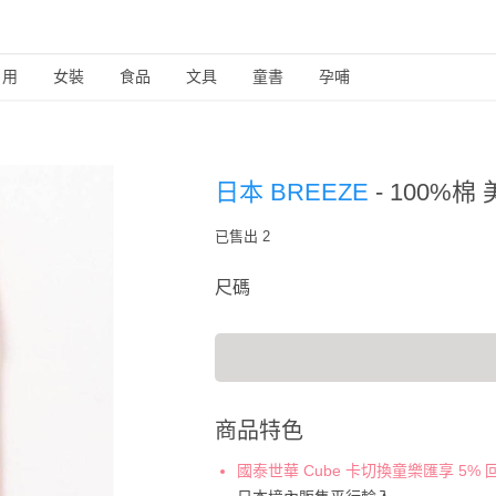
日用
女裝
食品
文具
童書
孕哺
日本 BREEZE
-
100%棉
已售出 2
尺碼
商品特色
國泰世華 Cube 卡切換童樂匯享 5%