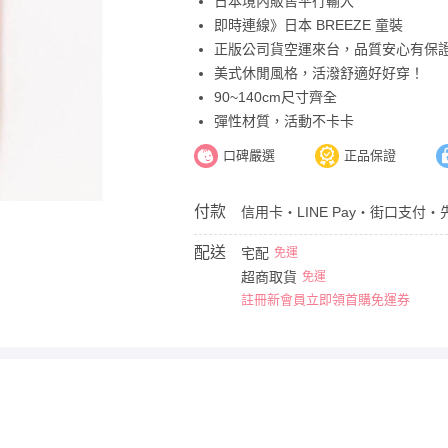
日本境內販售平行輸入
即時連線》日本 BREEZE 童裝
正版公司貨空運來台，品質安心有保
美式休閒風格，活潑舒適好好穿！
90~140cm尺寸齊全
彈性材質，活動不卡卡
口碑嚴選
正品保證
付款
信用卡・LINE Pay・街口支付・
配送
宅配
免運
超商取貨
免運
註冊新會員立即領首購免運券