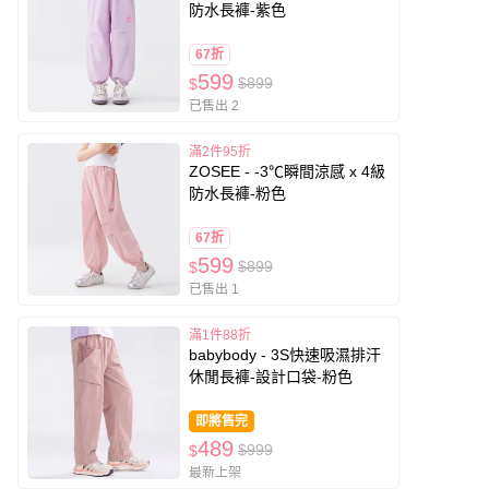
防水長褲-紫色
67折
599
$899
$
已售出 2
滿2件95折
ZOSEE - -3℃瞬間涼感 x 4級
防水長褲-粉色
67折
599
$899
$
已售出 1
滿1件88折
babybody - 3S快速吸濕排汗
休閒長褲-設計口袋-粉色
即將售完
489
$999
$
最新上架