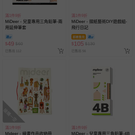
非以有形媒介提供之數位內容或一經提供即為完成之線
上服務，經消費者事先同意始提供（例如線上課程、遊
戲或活動點數等）。
滿1件9折
滿1件9折
MiDeer - 兒童專用三角鉛筆-兩
MiDeer - 摺紙藝術DIY遊戲組-
已拆封之以下類型商品：
用延伸筆套
飛行日記
-個人衛生用品（例如尿布、貼身衣物、泳裝、襪子、地
墊、寢具類等）。
即將售完
49
105
$
$
60
$
$
130
-新生兒親膚衣物（嬰幼兒包巾與背巾、包屁衣、學習
褲、紗布衣等）。
已售出 112
已售出 56
-接觸性孕哺產品（奶嘴、奶瓶、擠乳器、哺乳衣、托腹
帶束縛衣、餐搖椅等）。
-其他原廠盒裝商品封口處已貼上「不可拆封」，或具警
示字句等說明貼紙、封條者。
國際航空、客運、訂房等服務。
相關的退換貨辦理流程，可詳見：
退換貨 & 退款問題
搶購一空
其他常見問題：
滿1件9折
滿1件9折
運送服務：目前提供的運送僅限台灣本島。如您位於離島地
Mideer - 繪畫作品收納冊
MiDeer - 兒童專用三角鉛筆-4B