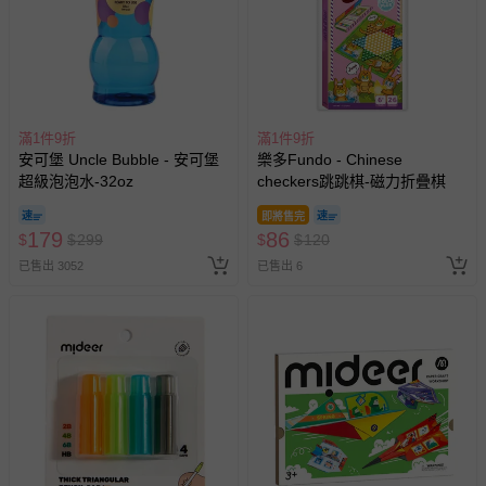
退貨，您可至『查詢訂單』>『已出貨』中查詢該筆訂單，
並點選『我要退貨』即可進行申請。若有相關退貨問題，請
至媽咪愛
LINE@客服ID: @mamilove
我們將依序為您處理
與服務，謝謝。
滿1件9折
滿1件9折
針對滿件折/滿額贈…等活動，如因部份退貨，而該訂單保
安可堡 Uncle Bubble - 安可堡
樂多Fundo - Chinese
留商品未達活動門檻，將以原價計算，活動贈品亦需一併退
超級泡泡水-32oz
checkers跳跳棋-磁力折疊棋
回。
即將售完
179
86
$
$
299
$
$
120
部分商品依據消費者保護法的規定，不適用七天鑑賞期/猶
已售出 3052
豫期範圍：
已售出 6
易於腐敗、保存期限較短或解約時即將逾期（例如生鮮
商品、食品等）。
客製化商品（例如客製生日書、姓名貼等）。
報紙、期刊或雜誌（惟書籍如經拆封、使用，則酌收整
新費用）。
經消費者拆封之影音商品或電腦軟體（例如 DVD、CD
等）。