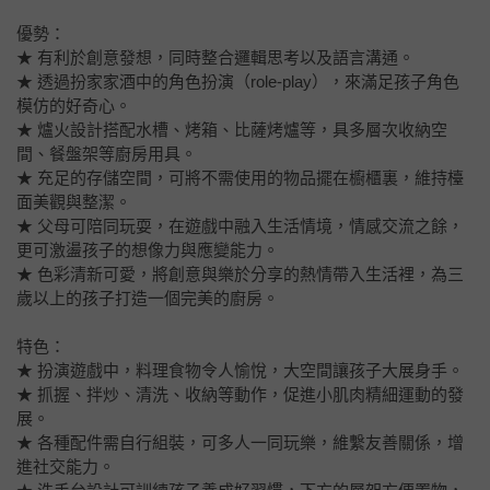
優勢：
★ 有利於創意發想，同時整合邏輯思考以及語言溝通。
★ 透過扮家家酒中的角色扮演（role-play），來滿足孩子角色
模仿的好奇心。
★ 爐火設計搭配水槽、烤箱、比薩烤爐等，具多層次收納空
間、餐盤架等廚房用具。
★ 充足的存儲空間，可將不需使用的物品擺在櫥櫃裏，維持檯
面美觀與整潔。
★ 父母可陪同玩耍，在遊戲中融入生活情境，情感交流之餘，
更可激盪孩子的想像力與應變能力。
★ 色彩清新可愛，將創意與樂於分享的熱情帶入生活裡，為三
歲以上的孩子打造一個完美的廚房。
特色：
★ 扮演遊戲中，料理食物令人愉悅，大空間讓孩子大展身手。
★ 抓握、拌炒、清洗、收納等動作，促進小肌肉精細運動的發
展。
★ 各種配件需自行組裝，可多人一同玩樂，維繫友善關係，增
進社交能力。