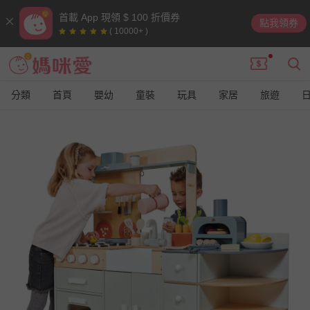
首載 App 現領 $ 100 折價券
點我領券
( 10000+ )
分類
首頁
嬰幼
童裝
玩具
家居
旅遊