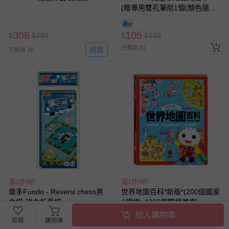
區，可能會無法配送，或須依據商品需加收離島運費。廠商
(贈專用雙孔筆削1個(顏色隨
亦保留出貨與否的權利。離島、偏遠地區、樓層親送等加價
機))
費用，可能會另需加收。
308
105
$
$
380
$
$
130
商品實際的配達日期，可於訂單個人資料內的查詢訂單內，
已售出 21
已出貨通知之訊息為主。
追蹤
已售出 16
如您收到商品，請依正常流程檢查是否完好，若商品遇瑕疵
情形，您可申請更換新品或退貨，請見：
退貨的辦理流程
。
若您對於會員帳號、商品訂購與資訊、購物流程、付款方
式、折價券與購物金的使用、退貨及商品運送方式等有疑
問，你可詳見：
媽咪愛客服中心
。
預購商品：預購為海外同步代購，遇缺貨即會通知媽咪並協
助取消退款事宜。
商品如因「價格、組合」等錯誤原因，導致無法安排出貨，
會主動以簡訊及mail通知訂單取消事宜，並將提供適當補
償。
滿1件9折
滿1件9折
樂多Fundo - Reversi chess黑
世界地圖百科*新版*(200個國家
白棋-磁力折疊棋
&國旗+4000個雙語單字)-
FOOD超人
加入購物車
即將售完
追蹤
購物車