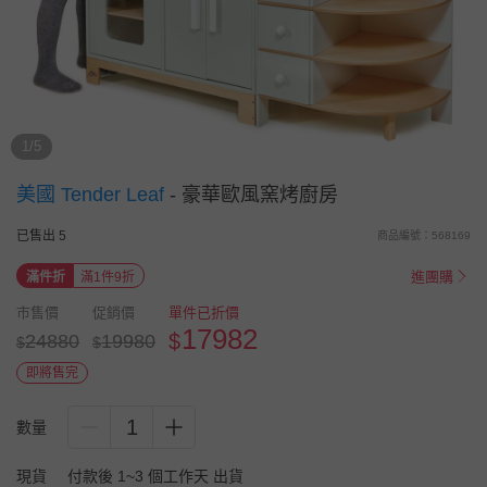
1/5
美國 Tender Leaf
-
豪華歐風窯烤廚房
已售出 5
商品編號：568169
進團購
滿件折
滿1件9折
市售價
促銷價
單件已折價
17982
$
24880
19980
$
$
即將售完
1
數量
現貨
付款後 1~3 個工作天 出貨