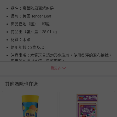
品名：豪華歐風窯烤廚房
品牌：美國 Tender Leaf
商品產地（國）：印尼
商品重（容）量：28.01 kg
材質：木頭
適用年齡：3歲及以上
注意事項：木質玩具請勿浸水洗滌，使用乾淨的濕布擦拭，
再用乾布擦掉水漬，風乾即可。
看更多
BSMI商品檢驗標識字號：M3A918
退換貨須知
其他媽咪也在逛
您所購買的商品享有7天的鑑賞期／猶豫期權益，但此期間
並非試用期，您所退回的商品必須是未經使用的全新狀態，
包含完整包裝、配件、說明文件及贈品等。
如需退換貨，請於收到商品7天（含例假日內提出），如為
瑕疵退換貨所產生的運費，將由媽咪愛負責處理，若非瑕疵