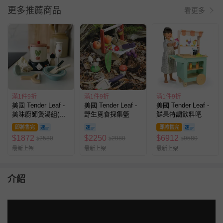
更多推薦商品
看更多
滿1件9折
滿1件9折
滿1件9折
美國 Tender Leaf -
美國 Tender Leaf -
美國 Tender Leaf -
美味廚師煲湯組(木
野生覓食採集籃
鮮果特調飲料吧
製玩具/家家酒/角色
即將售完
即將售完
扮演)
$
1872
$
2250
$
6912
2580
2980
9580
$
$
$
最新上架
最新上架
最新上架
介紹