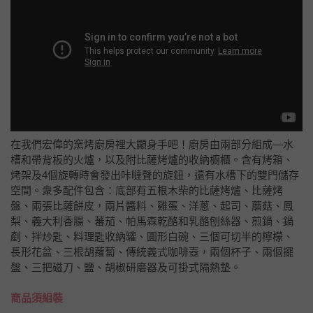
在我們宏偉的窯烤廚房裡大顯身手吧！廚房由兩部分組成—水
槽和帶背板的火爐，以及附比薩烤爐的收納櫥櫃。含有烤箱、
烤架及4個旋轉時會發出咔噠聲的旋鈕，還有水槽下的雙門儲存
空間。衆多配件包含：底部有五根木柴的比薩烤爐、比薩烤
盤、兩張比薩餅皮，兩片醬料、雞蛋、洋蔥、起司、蘑菇、鳳
梨、義大利香腸、蕃茄、帕馬森乾酪和乳酪刨絲器、煎鍋、鍋
剷、拌炒匙、料理匙收納罐、圓形白碗、三個可切半的檸檬、
長形花盆、三根胡蘿蔔、傳統義式咖啡壺，兩個杯子、兩個擺
盤、三把磁刀、鹽、胡椒研磨器及可掛式隔熱墊。
商品須組裝