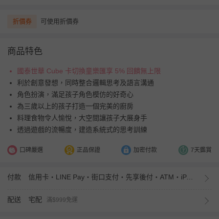
折價券
可使用折價券
商品特色
國泰世華 Cube 卡切換童樂匯享 5% 回饋無上限
利於創意發想，同時整合邏輯思考及語言溝通
角色扮演，滿足孩子角色模仿的好奇心
為三歲以上的孩子打造一個完美的廚房
料理食物令人愉悅，大空間讓孩子大展身手
透過遊戲的流暢度，建造系統式的思考訓練
口碑嚴選
正品保證
加密付款
7天鑑賞
付款
信用卡・LINE Pay・街口支付・先享後付・ATM・iPASS MONEY
配送
宅配
滿$999免運