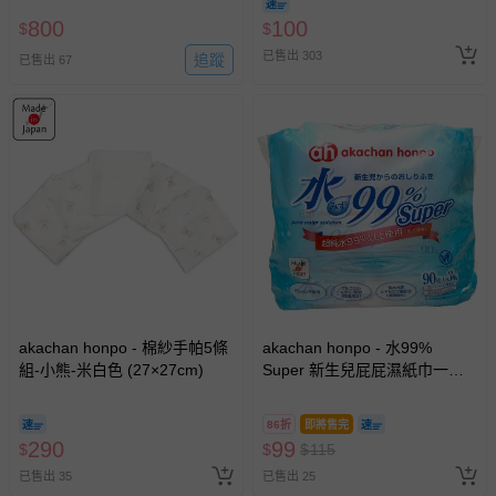
800
100
$
$
已售出 303
追蹤
已售出 67
akachan honpo - 棉紗手帕5條
akachan honpo - 水99%
組-小熊-米白色 (27×27cm)
Super 新生兒屁屁濕紙巾一般
型3包入-白色
86折
即將售完
290
99
$
$
$
115
已售出 35
已售出 25