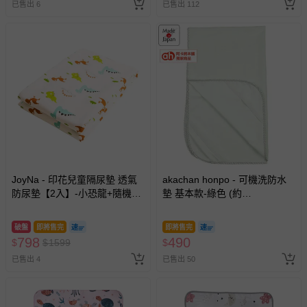
已售出 6
已售出 112
名陪伴成人)
JoyNa - 印花兒童隔尿墊 透氣
akachan honpo - 可機洗防水
防尿墊【2入】-小恐龍+隨機1
墊 基本款-綠色 (約
入 (70*120cm)
70cm×120cm)-日本製
破盤
即將售完
即將售完
798
490
$
$
1599
$
已售出 4
已售出 50