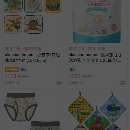
滿1件9折，滿2件85折
滿1件9折，滿2件85折
akachan honpo - 小方巾5件組-
akachan honpo - 無添加泡泡
侏羅紀世界 (15×15cm)
沐浴乳 全身可用 1.2L補充包
(1200ml)-日本製
即將售完
171
261
$
$
190
$
$
290
已售出 28
已售出 79