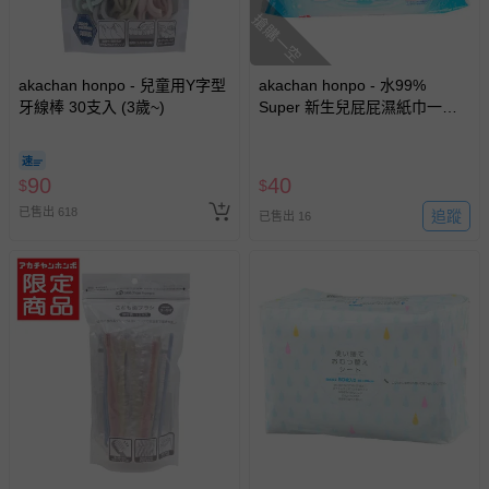
退貨，您可至『查詢訂單』>『已出貨』中查詢該筆訂單，
搶購一空
並點選『我要退貨』即可進行申請。若有相關退貨問題，請
至媽咪愛
LINE@客服ID: @mamilove
我們將依序為您處理
akachan honpo - 兒童用Y字型
與服務，謝謝。
akachan honpo - 水99%
牙線棒 30支入 (3歲~)
Super 新生兒屁屁濕紙巾一般
型-90張x1包-日本製
針對滿件折/滿額贈…等活動，如因部份退貨，而該訂單保
留商品未達活動門檻，將以原價計算，活動贈品亦需一併退
90
40
$
$
回。
已售出 618
追蹤
已售出 16
部分商品依據消費者保護法的規定，不適用七天鑑賞期/猶
豫期範圍：
易於腐敗、保存期限較短或解約時即將逾期（例如生鮮
商品、食品等）。
客製化商品（例如客製生日書、姓名貼等）。
報紙、期刊或雜誌（惟書籍如經拆封、使用，則酌收整
新費用）。
經消費者拆封之影音商品或電腦軟體（例如 DVD、CD
等）。