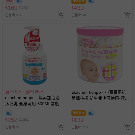
89折
即將售完
亦保留出貨與否的權利。離島、偏遠地區、樓層親送等加價
169
430
$
$
190
$
費用，可能會另需加收。
已售出 271
已售出 60
商品實際的配達日期，可於訂單個人資料內的查詢訂單內，
已出貨通知之訊息為主。
如您收到商品，請依正常流程檢查是否完好，若商品遇瑕疵
情形，您可申請更換新品或退貨，請見：
退貨的辦理流程
。
若您對於會員帳號、商品訂購與資訊、購物流程、付款方
式、折價券與購物金的使用、退貨及商品運送方式等有疑
問，你可詳見：
媽咪愛客服中心
。
預購商品：預購為海外同步代購，遇缺貨即會通知媽咪並協
助取消退款事宜。
商品如因「價格、組合」等錯誤原因，導致無法安排出貨，
滿1件9折，滿2件85折
akachan honpo - 小寶寶用抗
akachan honpo - 無添加泡泡
會主動以簡訊及mail通知訂單取消事宜，並將提供適當補
菌棉花棒 新生兒也可使用-極細
沐浴乳 全身可用-500ML含瓶-
款480枝-日本製
償。
日本製
即將售完
252
139
$
$
280
$
已售出 223
已售出 219