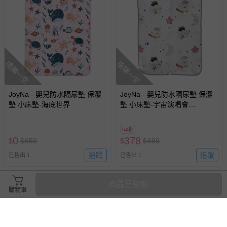
搶購一空
搶購一空
JoyNa - 嬰兒防水隔尿墊 保潔
JoyNa - 嬰兒防水隔尿墊 保潔
墊 小床墊-海底世界
墊 小床墊-宇宙演唱會
(80*60CM)
54折
0
378
$
$
659
$
$
699
追蹤
追蹤
已售出 1
已售出 1
商品已停售
購物車