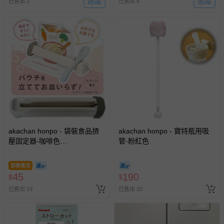
追蹤
追蹤
已售出 3
已售出 6
akachan honpo - 袋裝食品擠
akachan honpo - 寶特瓶用吸
壓固定器-咖啡色
管-粉紅色
(17.4×4.5×2.9cm)-日本製
即將售完
45
190
$
$
已售出 19
已售出 20