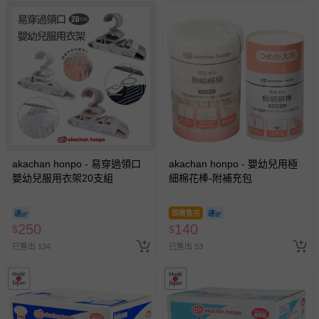
akachan honpo - 易穿過領口
akachan honpo - 嬰幼兒用極
嬰幼兒服用衣架20支組
細棉花棒-附補充包
即將售完
250
140
$
$
已售出 134
已售出 53