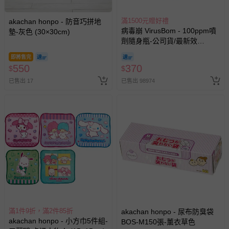
滿1500元贈好禮
akachan honpo - 防音巧拼地
病毒崩 VirusBom - 100ppm噴
墊-灰色 (30×30cm)
劑隨身瓶-公司貨/最新效
期-100ml
即將售完
550
370
$
$
已售出 17
已售出 98974
滿1件9折，滿2件85折
akachan honpo - 尿布防臭袋
akachan honpo - 小方巾5件組-
BOS-M150張-薰衣草色