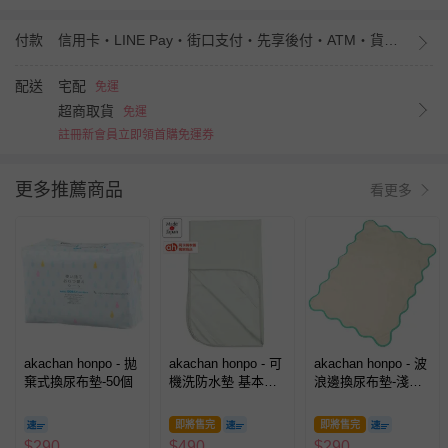
付款
信用卡・LINE Pay・街口支付・先享後付・ATM・貨到付款・iPASS MONEY
配送
宅配
免運
超商取貨
免運
註冊新會員立即領首購免運券
更多推薦商品
看更多
akachan honpo - 拋
akachan honpo - 可
akachan honpo - 波
棄式換尿布墊-50個
機洗防水墊 基本款-
浪邊換尿布墊-淺綠
綠色 (約
色 (70×50cm)
70cm×120cm)-日本
即將售完
即將售完
製
$
290
$
490
$
290