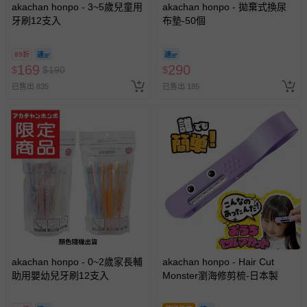
非以有形媒介提供之數位內容或一經提供即為完成之線
akachan honpo - 3~5歲兒童用
akachan honpo - 拋棄式換尿
上服務，經消費者事先同意始提供（例如線上課程、遊
牙刷12支入
布墊-50個
戲或活動點數等）。
已拆封之以下類型商品：
89折
169
290
$
$
-個人衛生用品（例如尿布、貼身衣物、泳裝、襪子、地
190
$
墊、寢具類等）。
已售出 835
已售出 185
-新生兒親膚衣物（嬰幼兒包巾與背巾、包屁衣、學習
褲、紗布衣等）。
-接觸性孕哺產品（奶嘴、奶瓶、擠乳器、哺乳衣、托腹
帶束縛衣、餐搖椅等）。
-其他原廠盒裝商品封口處已貼上「不可拆封」，或具警
示字句等說明貼紙、封條者。
國際航空、客運、訂房等服務。
相關的退換貨辦理流程，可詳見：
退換貨 & 退款問題
akachan honpo - 0~2歲家長輔
akachan honpo - Hair Cut
其他常見問題：
助用嬰幼兒牙刷12支入
Monster瀏海修剪梳-日本製
運送服務：目前提供的運送僅限台灣本島。如您位於離島地
區，可能會無法配送，或須依據商品需加收離島運費。廠商