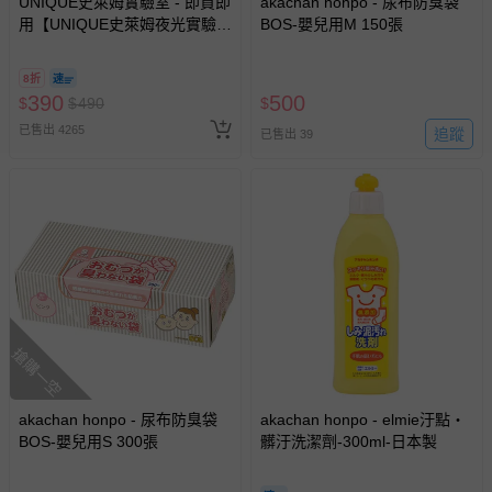
UNIQUE史萊姆實驗室 - 即買即
akachan honpo - 尿布防臭袋
用【UNIQUE史萊姆夜光實驗室
BOS-嬰兒用M 150張
@ 台北科教館 】2026/6/11-
8/30 (電子票券，於展期現場憑
8折
訂單編號兌換，逾期作廢) (大
390
500
$
$
490
$
人小孩均一價(3歲以上需購票))
已售出 4265
追蹤
已售出 39
搶購一空
akachan honpo - 尿布防臭袋
akachan honpo - elmie汙點・
BOS-嬰兒用S 300張
髒汙洗潔劑-300ml-日本製