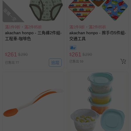
搶購一空
滿1件9折，滿2件85折
滿1件9折，滿2件85折
akachan honpo - 三角褲2件組-
akachan honpo - 擦手巾5件組-
工程車-咖啡色
交通工具
261
261
$
$
290
$
$
290
已售出 59
追蹤
已售出 77