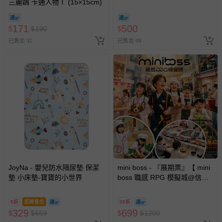
三麗鷗 卡通人物Ⅰ (15×15cm)
171
500
$
$
190
$
已售出 31
已售出 49
JoyNa - 嬰兒防水隔尿墊 保潔
mini boss - 『展期票』【 mini
墊 小床墊-寶寶的小世界
boss 職感 RPG 模擬城@信義
A11 】2026/7/10-8/30 (電子票
券，於展期現場憑訂單編號兌
5折
即將售完
58折
換，依現場梯次安排入場，逾
329
699
$
$
659
$
$
1200
期作廢) (兒童票(2歲以上)贈一