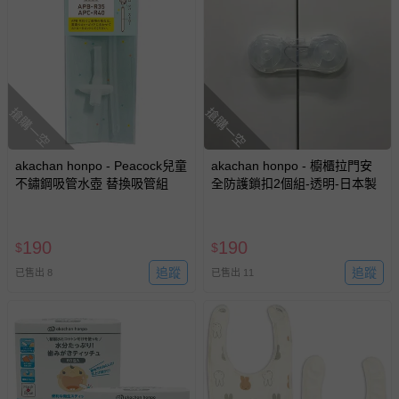
搶購一空
搶購一空
akachan honpo - Peacock兒童
akachan honpo - 櫥櫃拉門安
不鏽鋼吸管水壺 替換吸管組
全防護鎖扣2個組-透明-日本製
190
190
$
$
追蹤
追蹤
已售出 8
已售出 11