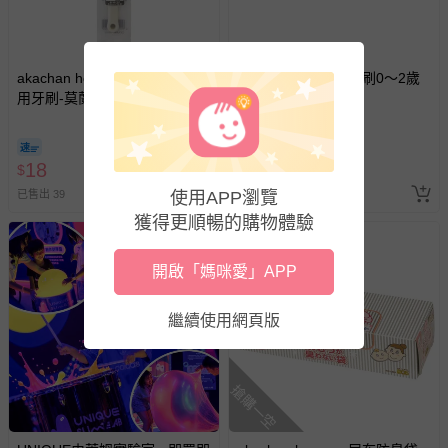
akachan honpo - 3～5歳 幼童
akachan honpo - 牙刷0～2歲
用牙刷-莫蘭迪白
1支-粉色
18
18
$
$
使用APP瀏覽
已售出 39
已售出 37
獲得更順暢的購物體驗
開啟「媽咪愛」APP
繼續使用網頁版
搶購一空