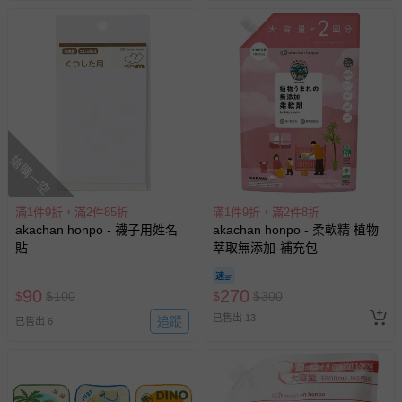
搶購一空
滿1件9折，滿2件85折
滿1件9折，滿2件8折
akachan honpo - 襪子用姓名
akachan honpo - 柔軟精 植物
貼
萃取無添加-補充包
90
270
$
$
100
$
$
300
已售出 13
追蹤
已售出 6