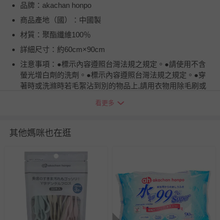
品牌：akachan honpo
商品產地（國）：中國製
材質：聚酯纖維100％
詳細尺寸：約60cm×90cm
注意事項：●標示內容遵照台灣法規之規定。●請使用不含
螢光增白劑的洗劑。●標示內容遵照台灣法規之規定。●穿
著時或洗滌時若毛絮沾到別的物品上,請用衣物用除毛刷或
衣物用毛絮黏把清除。●因使用或洗滌導致起毛球時,請用剪
看更多
刀等小心的將毛球去除。●重複使用時,中間的填充物有可能
會跑出來。若在意的話,請勿往外拉出,請從內側拉回至產品
內部。
其他媽咪也在逛
退換貨須知
您所購買的商品享有7天的鑑賞期／猶豫期權益，但此期間
並非試用期，您所退回的商品必須是未經使用的全新狀態，
包含完整包裝、配件、說明文件及贈品等。
如需退換貨，請於收到商品7天（含例假日內提出），如為
瑕疵退換貨所產生的運費，將由媽咪愛負責處理，若非瑕疵