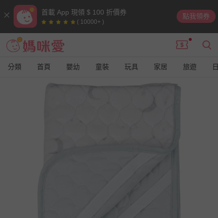
首載 App 現領 $ 100 折價券
點我領券
( 10000+ )
分類
首頁
嬰幼
童裝
玩具
家居
旅遊