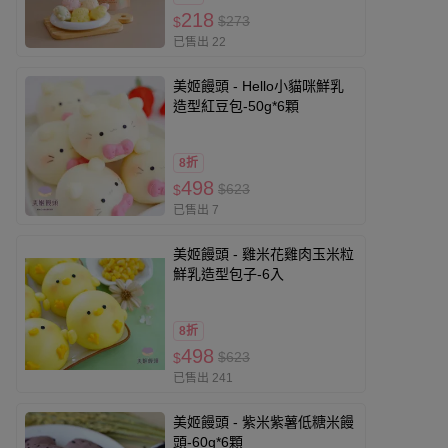
218
$273
$
已售出 22
美姬饅頭 - Hello小貓咪鮮乳
造型紅豆包-50g*6顆
8折
498
$623
$
已售出 7
美姬饅頭 - 雞米花雞肉玉米粒
鮮乳造型包子-6入
8折
498
$623
$
已售出 241
美姬饅頭 - 紫米紫薯低糖米饅
頭-60g*6顆