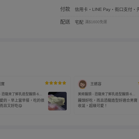
付款
信用卡・LINE Pay・街口支付・先
配送
宅配
滿$1600免運
劉寶
王嬿容
- 恐龍來了鮮乳造型饅頭-6
美姬饅頭 - 恐龍來了鮮乳造型饅頭-6
入-30g/顆
愛的，早上當早餐，吃的很
饅頭好吃，而且恐龍造型好適合男寶
而且又好吃😋
收涎，超級可愛！