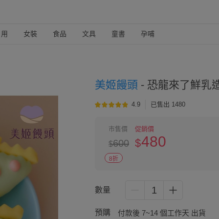
日用
女裝
食品
文具
童書
孕哺
美姬饅頭
-
恐龍來了鮮乳造型
4.9
已售出 1480
市售價
促銷價
480
$
600
$
8折
1
數量
預購
付款後 7~14 個工作天 出貨