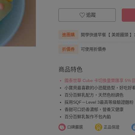
追蹤
進團購
開學快速早餐【 美姬饅頭 】
折價券
可使用折價券
商品特色
國泰世華 Cube 卡切換童樂匯享 5%
小寶貝最喜歡的小恐龍造型，好吃好
百分百鮮乳配方，天然色粉調色
採用SQF－Level 3最高等級驗證麵粉
香甜可口奶香濃郁，營養又健康
百分百鮮乳製作不包內餡
口碑嚴選
正品保證