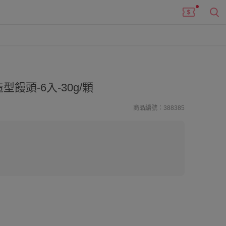
饅頭-6入-30g/顆
商品編號：388385