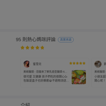
95 則熱心媽咪評論
真實承諾
蜜雪兒
美姬饅頭 - 恐龍來了鮮乳造型饅頭-6
美姬饅頭 
入-30g/顆
入-30g/顆
很可愛 又健康 孩子們吃的很開心🥳
小朋友超
包裝是盒子也好療癒😀不過物流送錯
開心呢！
地方 好險我有去隔壁大樓拿到 希望
下次能夠注意一點唷！！！
介紹