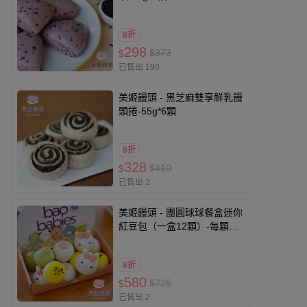
8折
298
$373
$
已售出 190
美姬饅頭 - 黑芝麻雙享鮮乳饅
頭捲-55g*6顆
8折
328
$410
$
已售出 2
美姬饅頭 - 團圓球球餐盒迷你
紅豆包（一盒12顆）-每顆重
量約 15g
8折
580
$725
$
已售出 2