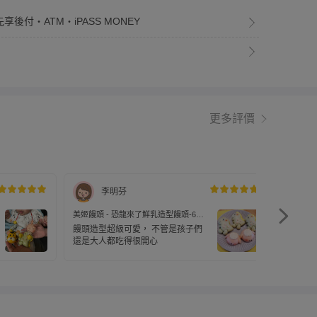
享後付・ATM・iPASS MONEY
更多評價
李明芬
美姬饅頭 - 恐龍來了鮮乳造型饅頭-6
美姬饅頭
入-30g/顆
入-30g/
饅頭造型超級可愛， 不管是孩子們
弟弟們
還是大人都吃得很開心
物極少