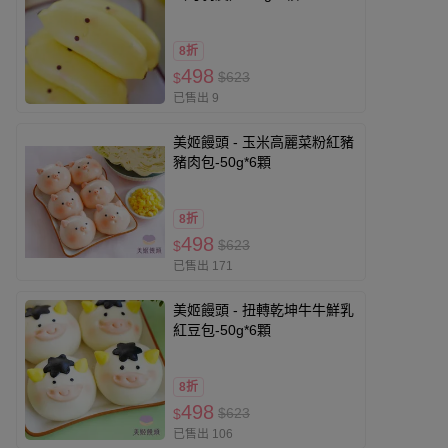
8折
498
$623
$
已售出 9
美姬饅頭 - 玉米高麗菜粉紅豬
豬肉包-50g*6顆
8折
498
$623
$
已售出 171
美姬饅頭 - 扭轉乾坤牛牛鮮乳
紅豆包-50g*6顆
8折
498
$623
$
已售出 106