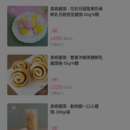
美姬饅頭 - 花好月圓堅果奶黃
鮮乳月餅造型饅頭-50g*6顆
8折
498
$623
$
已售出 2
美姬饅頭 - 雙重沖繩黑糖鮮乳
饅頭捲-55g*6顆
8折
328
$410
$
已售出 4
美姬饅頭 - 動物園一口小饅
頭-180g/袋
8折