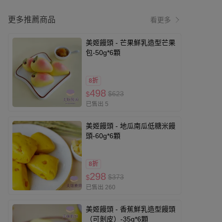
更多推薦商品
看更多
美姬饅頭 - 芒果鮮乳造型芒果
包-50g*6顆
8折
498
$623
$
已售出 5
美姬饅頭 - 地瓜南瓜低糖米饅
頭-60g*6顆
8折
298
$373
$
已售出 260
美姬饅頭 - 香蕉鮮乳造型饅頭
（可剝皮）-35g*6顆