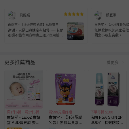
貝妮妮
蔡宜潔
齒妍堂 - 【汪汪隊聯名款】無糖益生菌
齒妍堂 - 【汪汪隊聯名
QQ糖-多多口味-30g
QQ糖-多多口味-30g
謝謝，只是出貨速度有點慢⋯⋯其他
無糖軟糖吃起來家長放
都還不錯👌內容物也正確✅也用紙箱
圖案小朋友喜歡。
📦包裝
更多推薦商品
看更多
滿1件6折，滿2件5折
滿599元贈好禮
下單再折 $100
齒妍堂 - Lab52 齒妍
齒妍堂 - 【汪汪隊聯
法國 PSA SKIN 2P
堂 ABD寶貝盾 嬰幼
名款】無糖葉黃素
BODY - 長效防蚊乳
兒益生菌滴劑
QQ糖-葡萄口味-30g
液-無味 (100ml)