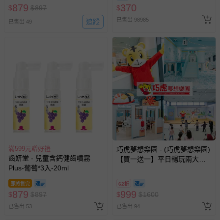
879
370
$
$
897
$
已售出 98985
追蹤
已售出 49
滿599元贈好禮
巧虎夢想樂園 - (巧虎夢想樂園)
齒妍堂 - 兒童含鈣健齒噴霧
【買一送一】平日暢玩兩大一
Plus-葡萄*3入-20ml
小套票 (正券為電子票券現場兌
換，贈送券現場領取)-效期至
即將售完
62折
2026/10/16 正券逾期視同現金
879
999
$
$
897
$
$
1600
券使用
已售出 53
已售出 94