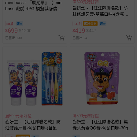
滿599元贈好禮
mini boss - 『展期票』【 mini
齒妍堂 - 【汪汪隊聯名款】防
boss 職感 RPG 模擬城@信義
蛀修護牙膏-草莓口味-(含氟，
A11 】2026/7/10-8/30 (電子票
約為1200ppm)*2+兒童萬毛牙
券，於展期現場憑訂單編號兌
58折
94折
即將售完
刷-3入
換，依現場梯次安排入場，逾
699
419
$
$
1200
$
$
447
期作廢) (兒童票(2歲以上)贈一
已售出 130
已售出 24
名陪伴成人)
滿599元贈好禮
滿599元贈好禮
齒妍堂 - 【汪汪隊聯名款】防
齒妍堂 - 【汪汪隊聯名款】無
蛀修護牙膏-葡萄口味-(含氟，
糖葉黃素QQ糖-葡萄口味-30g
約為1200ppm)*2+兒童萬毛牙