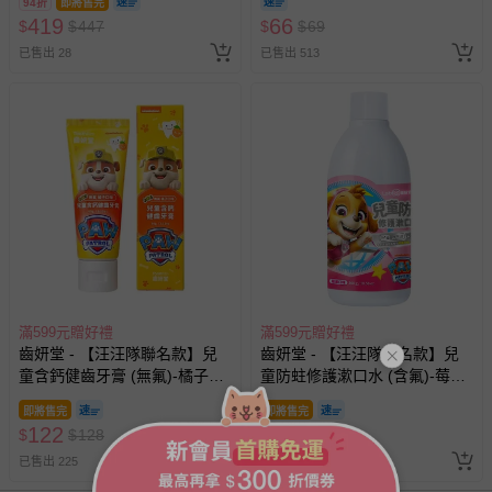
94折
即將售完
刷-3入
419
66
$
$
447
$
$
69
已售出 28
已售出 513
滿599元贈好禮
滿599元贈好禮
齒妍堂 - 【汪汪隊聯名款】兒
齒妍堂 - 【汪汪隊聯名款】兒
童含鈣健齒牙膏 (無氟)-橘子口
童防蛀修護漱口水 (含氟)-莓
味-(無氟，可吞食)-60g
果-300g
即將售完
即將售完
122
333
$
$
128
$
$
350
已售出 225
已售出 316