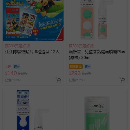
上服務，經消費者事先同意始提供（例如線上課程、遊
戲或活動點數等）。
已拆封之以下類型商品：
-個人衛生用品（例如尿布、貼身衣物、泳裝、襪子、地
墊、寢具類等）。
-新生兒親膚衣物（嬰幼兒包巾與背巾、包屁衣、學習
褲、紗布衣等）。
滿599元贈好禮
滿599元贈好禮
汪汪隊驅蚊貼片-6種造型-12入
齒妍堂 - 兒童含鈣健齒噴霧Plus
-接觸性孕哺產品（奶嘴、奶瓶、擠乳器、哺乳衣、托腹
(原味)-20ml
帶束縛衣、餐搖椅等）。
-其他原廠盒裝商品封口處已貼上「不可拆封」，或具警
7折
即將售完
示字句等說明貼紙、封條者。
140
293
$
$
199
$
$
299
國際航空、客運、訂房等服務。
已售出 337
已售出 230
相關的退換貨辦理流程，可詳見：
退換貨 & 退款問題
其他常見問題：
運送服務：目前提供的運送僅限台灣本島。如您位於離島地
區，可能會無法配送，或須依據商品需加收離島運費。廠商