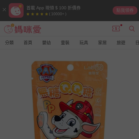
首載 App 現領 $ 100 折價券
點我領券
( 10000+ )
分類
首頁
嬰幼
童裝
玩具
家居
旅遊