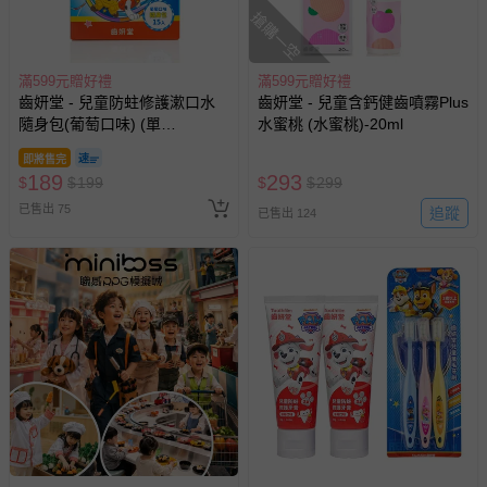
搶購一空
滿599元贈好禮
滿599元贈好禮
齒妍堂 - 兒童防蛀修護漱口水
齒妍堂 - 兒童含鈣健齒噴霧Plus
隨身包(葡萄口味) (單
水蜜桃 (水蜜桃)-20ml
盒)-10ml*15入
即將售完
189
293
$
$
199
$
$
299
已售出 75
追蹤
已售出 124