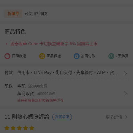
折價券
可使用折價券
商品特色
國泰世華 Cube 卡切換童樂匯享 5% 回饋無上限
口碑嚴選
正品保證
加密付款
7天鑑賞
付款
信用卡・LINE Pay・街口支付・先享後付・ATM・貨到付款・iPASS MONEY
配送
宅配
滿$999免運
超商取貨
滿$999免運
註冊新會員立即領首購免運券
11 則熱心媽咪評論
更多評價
真實承諾