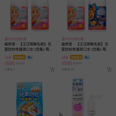
滿599元贈好禮
滿599元贈好禮
齒妍堂 - 【汪汪隊聯名款】兒
齒妍堂 - 【汪汪隊聯名款】兒
童防蛀修護漱口水 (含氟)-莓果
童防蛀修護漱口水 (含氟)-莓果
*2
*1+葡萄*1
85折
即將售完
85折
即將售完
595
595
$
$
700
$
$
700
已售出 7
已售出 80