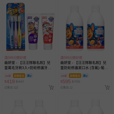
滿599元贈好禮
滿599元贈好禮
齒妍堂 - 【汪汪隊聯名款】兒
齒妍堂 - 【汪汪隊聯名款】兒
童萬毛牙刷3入+防蛀修護牙膏
童防蛀修護漱口水 (含氟)-葡萄
(草莓*1+葡萄*1)-含氟量約為
*2
94折
即將售完
85折
即將售完
1200ppm)
419
595
$
$
447
$
$
700
已售出 122
已售出 12