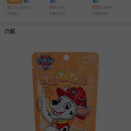
即將售完
PLUS(效期2026-09-
$
570
$
66
$
850
1350
69
899
$
$
$
29)-15ml
已售出 4
已售出 513
已售出 600
介紹