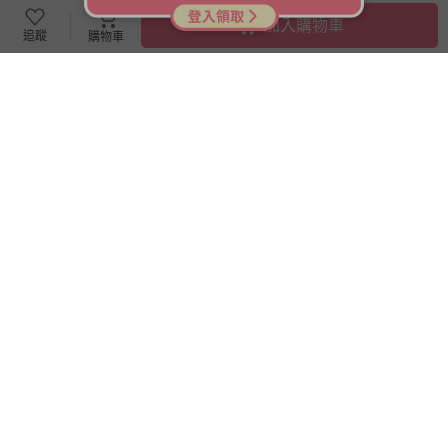
加入購物車
追蹤
購物車
滿599元贈好禮
滿599元贈好禮
齒妍堂 - 【汪汪隊聯名款】兒
齒妍堂 - 【汪汪隊聯名款】兒
童防蛀修護漱口水 (含氟)-葡
童含鈣健齒牙膏(效期2027-06)-
萄-300g
草莓口味-(無氟，可吞食)-60g
即將售完
333
122
$
$
350
$
$
128
已售出 367
已售出 375