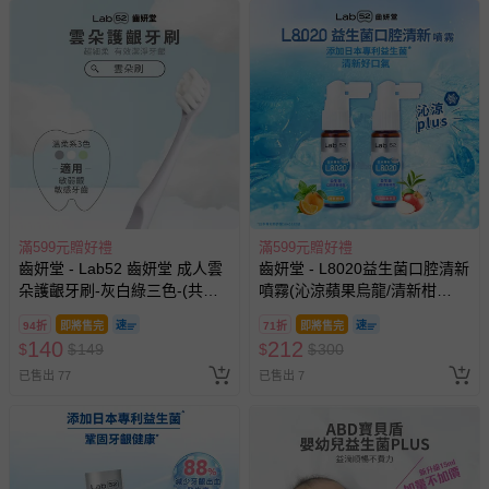
滿599元贈好禮
滿599元贈好禮
齒妍堂 - Lab52 齒妍堂 成人雲
齒妍堂 - L8020益生菌口腔清新
朵護齦牙刷-灰白綠三色-(共三
噴霧(沁涼蘋果烏龍/清新柑
入組)
橘)-20mL
94折
即將售完
71折
即將售完
140
212
$
$
149
$
$
300
已售出 77
已售出 7