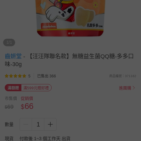
1/1
齒妍堂
-
【汪汪隊聯名款】無糖益生菌QQ糖-多多口
味-30g
5
已售出 366
商品編號：371182
進團購
滿額贈
滿599元贈好禮
市售價
促銷價
66
$
69
$
1
數量
現貨
付款後 1~3 個工作天 出貨