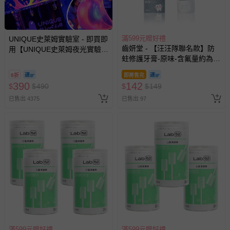
滿599元贈好禮
UNIQUE史萊姆實驗室 - 即買即
齒妍堂 - 【汪汪隊聯名款】防
用【UNIQUE史萊姆夜光實驗室
蛀修護牙膏-原味-含氟量約為
@ 台北科教館 】2026/6/11-
1200ppm-80g
8/30 (電子票券，於展期現場憑
8折
即將售完
訂單編號兌換，逾期作廢) (大
390
142
$
$
490
$
$
149
人小孩均一價(3歲以上需購票))
已售出 4375
已售出 97
滿599元贈好禮
滿599元贈好禮