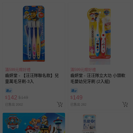
退貨，您可至『查詢訂單』>『已出貨』中查詢該筆訂單，
並點選『我要退貨』即可進行申請。若有相關退貨問題，請
至媽咪愛
LINE@客服ID: @mamilove
我們將依序為您處理
與服務，謝謝。
針對滿件折/滿額贈…等活動，如因部份退貨，而該訂單保
留商品未達活動門檻，將以原價計算，活動贈品亦需一併退
回。
部分商品依據消費者保護法的規定，不適用七天鑑賞期/猶
滿599元贈好禮
滿599元贈好禮
豫期範圍：
齒妍堂 - 【汪汪隊聯名款】兒
齒妍堂 - 汪汪隊立大功 小頭軟
易於腐敗、保存期限較短或解約時即將逾期（例如生鮮
童萬毛牙刷-3入
毛嬰幼兒牙刷 (2入組)
商品、食品等）。
客製化商品（例如客製生日書、姓名貼等）。
142
149
$
$
149
$
報紙、期刊或雜誌（惟書籍如經拆封、使用，則酌收整
已售出 2002
已售出 282
新費用）。
經消費者拆封之影音商品或電腦軟體（例如 DVD、CD
等）。
非以有形媒介提供之數位內容或一經提供即為完成之線