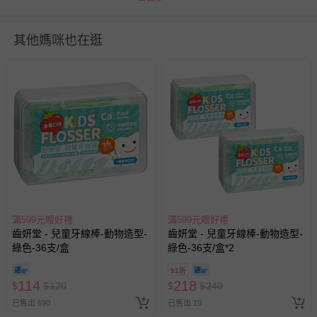
製造廠商或國內負責廠商名稱：拓華生技股份有限公司
製造廠商或國內負責廠商電話：.
其他媽咪也在逛
製造廠商或國內負責廠商地址：.
食品業者登錄字號：A-153772976-00000-4
投保產品責任險字號：151609PD04392
健康食品字號/有機檢驗機構及證書字號：.
商品產地（國）：台灣
牛/豬肉產地（國）：豬皮/比利時
過敏原：無
退換貨須知
滿599元贈好禮
您所購買的商品享有7天的鑑賞期／猶豫期權益，但此期間
滿599元贈好禮
齒妍堂 - 兒童牙線棒-動物造型-
齒妍堂 - 兒童牙線棒-動物造型-
並非試用期，您所退回的商品必須是未經使用的全新狀態，
綠色-36支/盒
綠色-36支/盒*2
包含完整包裝、配件、說明文件及贈品等。
91折
114
218
$
$
120
$
$
240
如需退換貨，請於收到商品7天（含例假日內提出），如為
瑕疵退換貨所產生的運費，將由媽咪愛負責處理，若非瑕疵
已售出 690
已售出 19