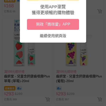
即將售完
即將售完
168
760
$
$
$
798
使用APP瀏覽
已售出 66
已售出 26
獲得更順暢的購物體驗
開啟「媽咪愛」APP
繼續使用網頁版
滿599元贈好禮
滿599元贈好禮
齒妍堂 - 兒童含鈣健齒噴霧Plus
齒妍堂 - 兒童含鈣健齒噴霧Plus
草莓 (草莓)-20ml
(葡萄)-20ml
即將售完
293
293
$
$
299
$
$
299
已售出 369
已售出 357