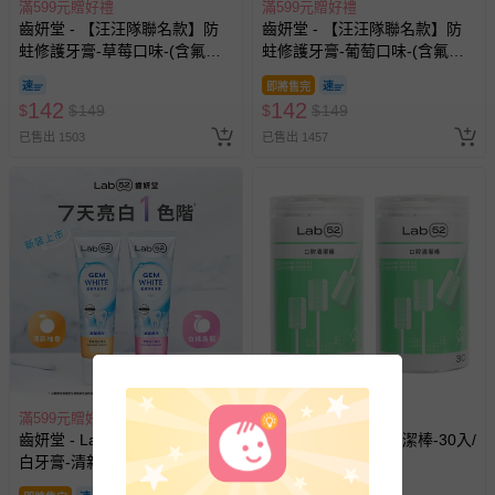
滿599元贈好禮
滿599元贈好禮
齒妍堂 - 【汪汪隊聯名款】防
齒妍堂 - 【汪汪隊聯名款】防
蛀修護牙膏-草莓口味-(含氟，
蛀修護牙膏-葡萄口味-(含氟，
約為1200ppm)-80g
約為1200ppm)-80g
即將售完
142
142
$
$
149
$
$
149
已售出 1503
已售出 1457
滿599元贈好禮
滿599元贈好禮
齒妍堂 - Lab52 齒妍堂 藍礦淨
齒妍堂 - [2組]口腔清潔棒-30入/
白牙膏-清新柚香/白桃烏
組
龍-110g