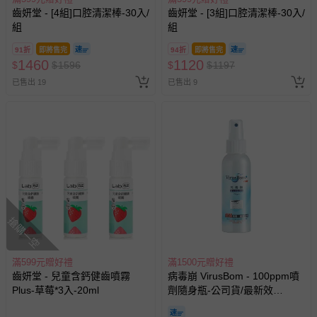
齒妍堂 - [4組]口腔清潔棒-30入/
齒妍堂 - [3組]口腔清潔棒-30入/
組
組
91折
即將售完
94折
即將售完
1460
1120
$
$
1596
$
$
1197
已售出 19
已售出 9
搶購一空
滿599元贈好禮
滿1500元贈好禮
齒妍堂 - 兒童含鈣健齒噴霧
病毒崩 VirusBom - 100ppm噴
Plus-草莓*3入-20ml
劑隨身瓶-公司貨/最新效
期-100ml