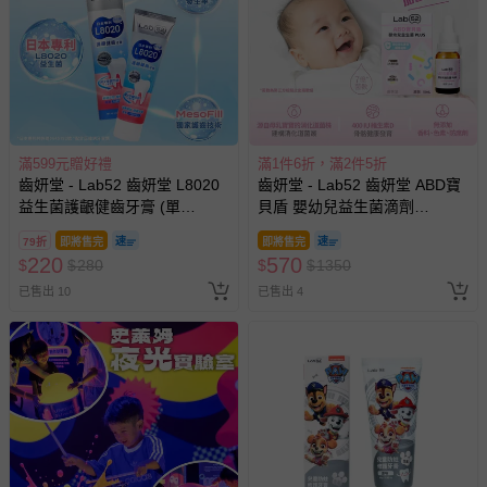
滿599元贈好禮
滿1件6折，滿2件5折
齒妍堂 - Lab52 齒妍堂 L8020
齒妍堂 - Lab52 齒妍堂 ABD寶
益生菌護齦健齒牙膏 (單
貝盾 嬰幼兒益生菌滴劑
入)-110g
PLUS(效期2026-09-29)-15ml
79折
即將售完
即將售完
220
570
$
$
280
$
$
1350
已售出 10
已售出 4