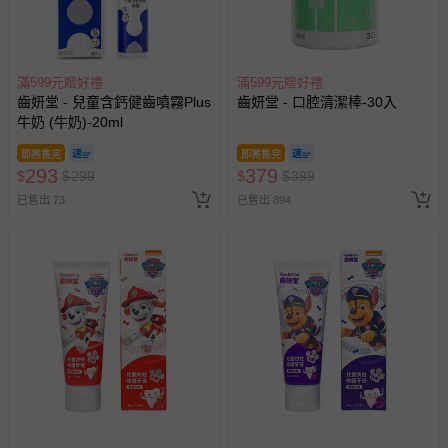
亦保留出貨與否的權利。離島、偏遠地區、樓層親送等加價
費用，可能會另需加收。
商品實際的配達日期，可於訂單個人資料內的查詢訂單內，
滿599元贈好禮
滿599元贈好禮
已出貨通知之訊息為主。
齒妍堂 - 兒童含鈣健齒噴霧Plus
齒妍堂 - 口腔清潔棒-30入
如您收到商品，請依正常流程檢查是否完好，若商品遇瑕疵
牛奶 (牛奶)-20ml
情形，您可申請更換新品或退貨，請見：
退貨的辦理流程
。
即將售完
即將售完
若您對於會員帳號、商品訂購與資訊、購物流程、付款方
293
379
$
$
299
$
$
399
式、折價券與購物金的使用、退貨及商品運送方式等有疑
已售出 73
已售出 894
問，你可詳見：
媽咪愛客服中心
。
預購商品：預購為海外同步代購，遇缺貨即會通知媽咪並協
助取消退款事宜。
商品如因「價格、組合」等錯誤原因，導致無法安排出貨，
會主動以簡訊及mail通知訂單取消事宜，並將提供適當補
償。