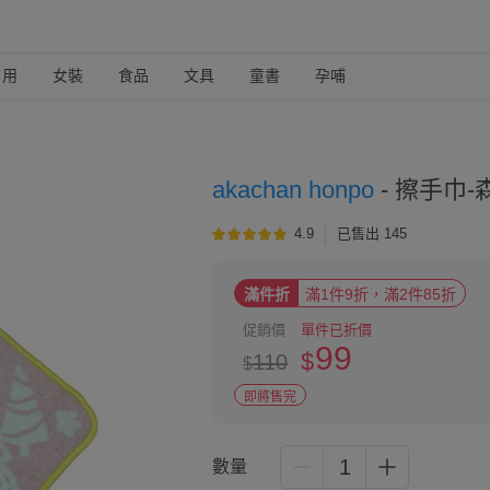
日用
女裝
食品
文具
童書
孕哺
akachan honpo
-
擦手巾-森林
4.9
已售出 145
滿件折
滿1件9折，滿2件85折
促銷價
單件已折價
99
$
110
$
即將售完
1
數量