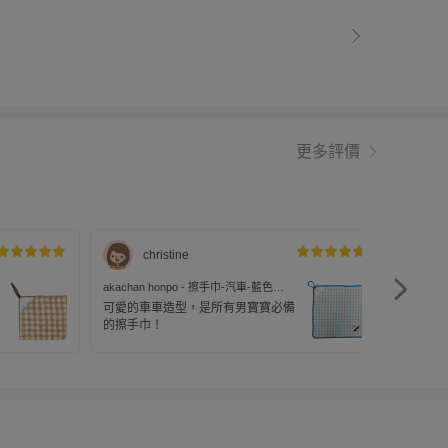
更多評價
christine
akachan honpo - 擦手巾-汽車-藍色
akacha
(34×34cm)
(34x34c
可愛的車車造型，是所有男寶寶必備
吸水力
的擦手巾！
中尺寸