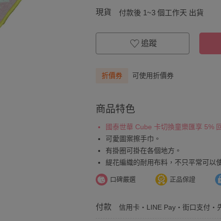
現貨
付款後 1~3 個工作天 出貨
追蹤
折價券
可使用折價券
商品特色
國泰世華 Cube 卡切換童樂匯享 5%
可愛圖案擦手巾。
有掛圈可掛在各個地方。
緹花編織的耐用布料，不只平常可以
口碑嚴選
正品保證
付款
信用卡・LINE Pay・街口支付・