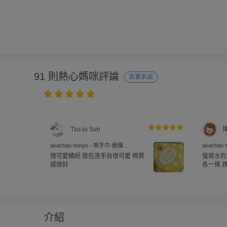
91 則熱心媽咪評論
真實承諾
Tzu-ju Sun
akachan honpo - 擦手巾-樹懶
akachan
(35×35cm)
(30×30cm
很可愛繽紛 放在洗手台很可愛 棉質
蠻吸水的
感很好
各一條 
剛剛好
介紹