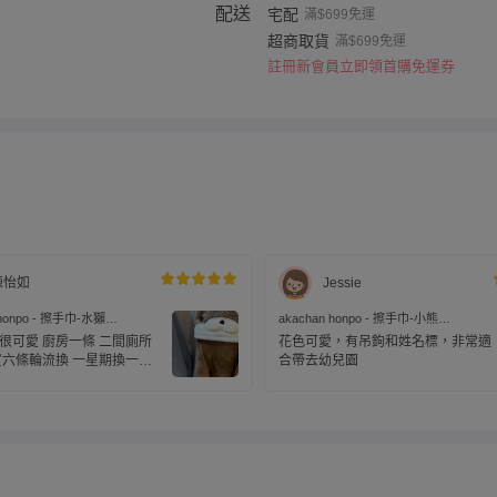
配送
宅配
滿$699免運
超商取貨
滿$699免運
註冊新會員立即領首購免運券
陳怡如
Jessie
 honpo - 擦手巾-水獺
akachan honpo - 擦手巾-小熊
)
(34x34cm)
很可愛 廚房一條 二間廁所
花色可愛，有吊鉤和姓名標，非常適
買六條輪流換 一星期換一次
合帶去幼兒園