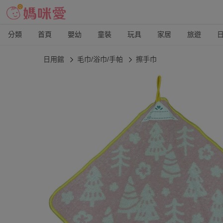
分類
首頁
嬰幼
童裝
玩具
家居
旅遊
日用館
毛巾/浴巾/手帕
擦手巾