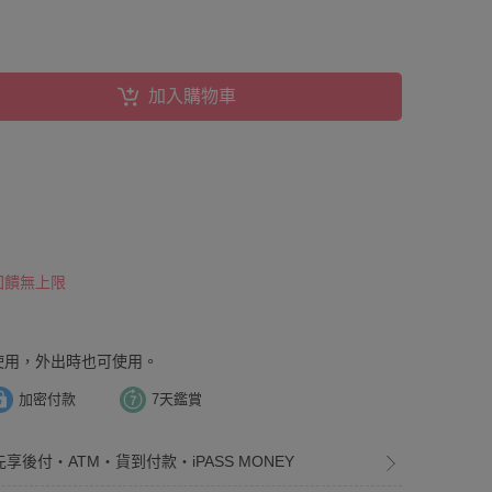
加入購物車
 回饋無上限
使用，外出時也可使用。
加密付款
7天鑑賞
先享後付・ATM・貨到付款・iPASS MONEY