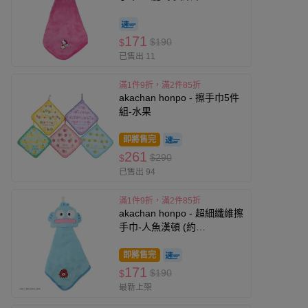
(25×25cm)
171
$190
$
已售出 11
滿1件9折，滿2件85折
akachan honpo - 擦手巾5件
組-水果
即將售完
261
$290
$
已售出 94
滿1件9折，滿2件85折
akachan honpo - 超細纖維擦
手巾-人魚漢頓 (約
10.5×16.5cm)
即將售完
171
$190
$
最新上架