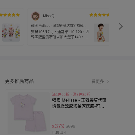
Miss Q
韓國 Mellisse - 韓製輕薄透氣無袖家居
韓國 Me
服(無螢光棉)-鋼鐵人與帥鳳梨
服(無螢
寶貝105/17kg，通常穿110-120，因
韓國版型偏窄所以加大選了140，結
果褲子大一點點，但上衣大很多😅，
所以如果不是肉肉寶貝應該大一號就
可以.
更多推薦商品
看更多
滿1件95折，滿3件85折
韓國 Mellisse - 正韓製莫代爾
透氣微涼感短袖家居服-可愛
獨角獸-紫
379
$699
$
已售出 4