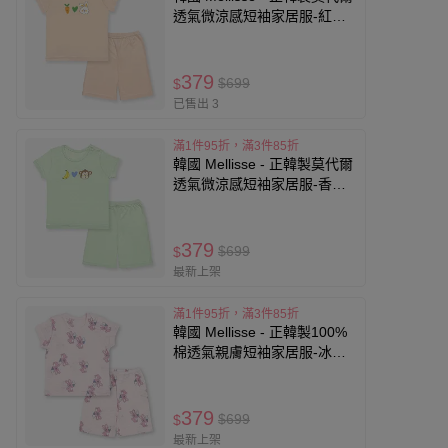
透氣微涼感短袖家居服-紅蘿
蔔兔子-蜜桃橘
379
$699
$
已售出 3
滿1件95折，滿3件85折
韓國 Mellisse - 正韓製莫代爾
透氣微涼感短袖家居服-香蕉
猴子-淺綠
379
$699
$
最新上架
滿1件95折，滿3件85折
韓國 Mellisse - 正韓製100%
棉透氣親膚短袖家居服-冰淇
淋兔兔-淺粉
379
$699
$
最新上架