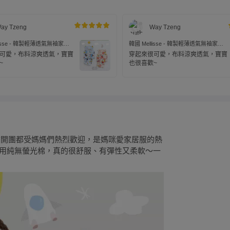
ay Tzeng
Way Tzeng
lisse - 韓製輕薄透氣無袖家居
韓國 Mellisse - 韓製輕薄透氣無袖家居
棉)-鴨鴨愛吃冰淇淋-藍
服(無螢光棉)-美人魚與甜櫻桃
可愛，布料涼爽透氣，寶寶
穿起來很可愛，布料涼爽透氣，寶寶
~
也很喜歡~
家之前開團都受媽媽們熱烈歡迎，是媽咪愛家居服的熱
是使用純無螢光棉，真的很舒服、有彈性又柔軟～一