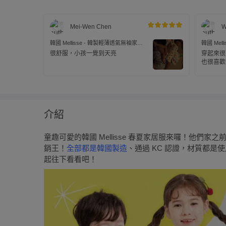
Mei-Wen Chen
W
韓國 Mellisse - 韓製輕薄透氣無袖家居
韓國 Mel
服(無螢光棉)-插畫侏羅紀公園
服(無螢光
很舒服，小孩一覺到天亮
穿起來很
也很喜歡
介紹
童趣可愛的韓國 Mellisse 春夏家居服來囉！他們
銷王！
全部都是韓國製造
、通過 KC 認證，材質都
起往下看看吧！