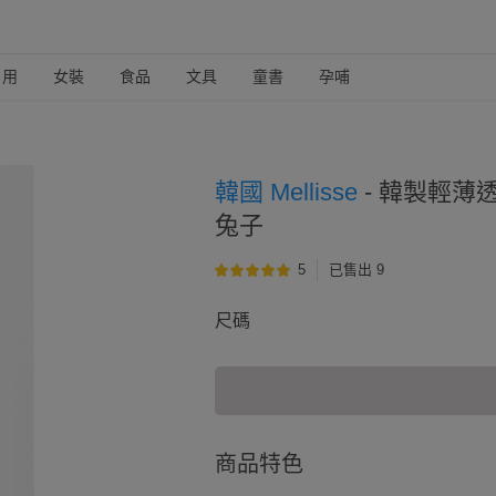
日用
女裝
食品
文具
童書
孕哺
韓國 Mellisse
-
韓製輕薄透
兔子
5
已售出 9
尺碼
商品特色