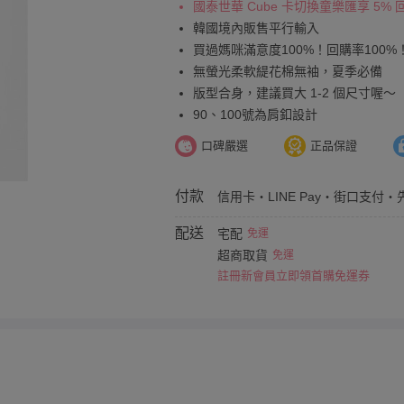
國泰世華 Cube 卡切換童樂匯享 5%
韓國境內販售平行輸入
買過媽咪滿意度100%！回購率100%
無螢光柔軟緹花棉無袖，夏季必備
版型合身，建議買大 1-2 個尺寸喔～
90、100號為肩釦設計
口碑嚴選
正品保證
付款
信用卡・LINE Pay・街口支付・
配送
宅配
免運
超商取貨
免運
註冊新會員立即領首購免運券