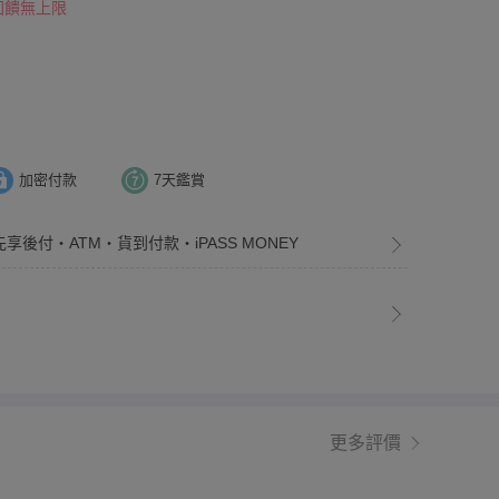
 回饋無上限
！
加密付款
7天鑑賞
先享後付・ATM・貨到付款・iPASS MONEY
更多評價