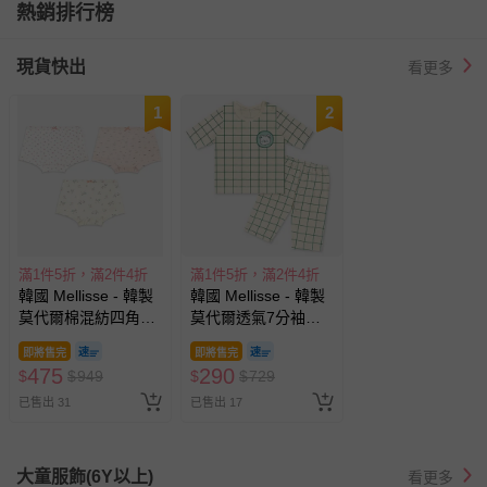
熱銷排行榜
現貨快出
看更多
1
2
滿1件5折，滿2件4折
滿1件5折，滿2件4折
韓國 Mellisse - 韓製
韓國 Mellisse - 韓製
莫代爾棉混紡四角褲
莫代爾透氣7分袖家
(女寶)-獨角獸花朵-三
居服-格紋熊-淺黃
即將售完
即將售完
件組
475
290
$
$
949
$
$
729
已售出 31
已售出 17
大童服飾(6Y以上)
看更多