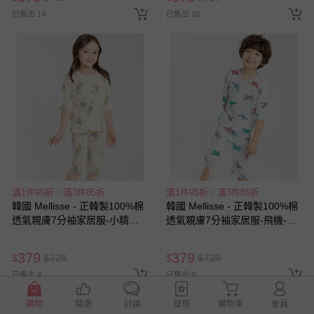
已售出 14
已售出 18
滿1件95折，滿3件85折
滿1件95折，滿3件85折
韓國 Mellisse - 正韓製100%棉
韓國 Mellisse - 正韓製100%棉
透氣親膚7分袖家居服-小精靈-
透氣親膚7分袖家居服-飛機-淡
米黃
藍
379
379
$
$
729
$
$
729
已售出 4
已售出 9
購物
精選
討論
發現
購物車
會員