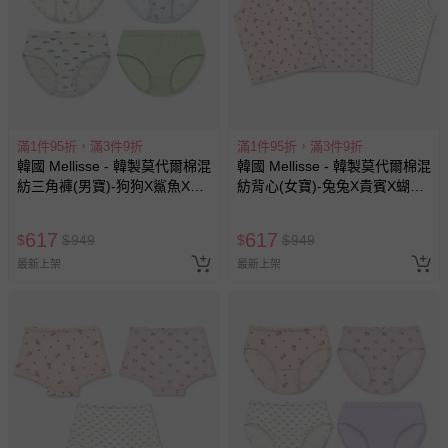
滿1件95折，滿3件9折
滿1件95折，滿3件9折
韓國 Mellisse - 韓製莫代爾棉混
韓國 Mellisse - 韓製莫代爾棉混
紡三角褲(男寶)-狗狗X鯊魚X車
紡背心(女寶)-兔兔X貴賓X蝴蝶
車-四件組
結-三件組
617
617
$
$
949
$
$
949
最新上架
最新上架