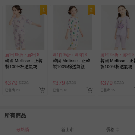
1
2
滿1件95折，滿3件85折
滿1件95折，滿3件85折
滿1
韓國 Mellisse - 正韓
韓國 Mellisse - 正韓
韓國 Mellisse - 
製100%棉透氣親膚7
製100%棉透氣親膚7
製100%棉透氣親
分袖家居服-王冠獨角
分袖家居服-塗鴉笑
分袖家居服-美麗
獸-淡粉紫
臉-白
主-紫
379
379
379
$
$
729
$
$
729
$
$
729
已售出 20
已售出 18
已售出 15
所有商品
最熱銷
新上市
價格