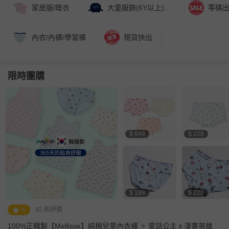
家居服/睡衣
大童服飾(6Y以上)...
零碼
內衣/內褲/學習褲
現貨快出
限時團購
$ 649
$ 228
$ 188
$ 228
92 則評價
5
100%正韓製【Mellisse】純棉兒童內衣褲 ✧ 童話公主ｘ漫畫英雄