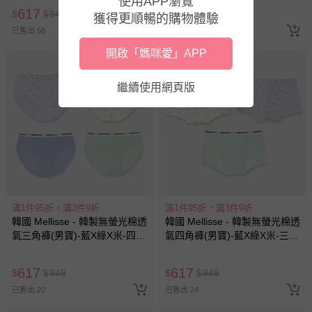
使用APP瀏覽
617
617
$
$
949
$
$
949
獲得更順暢的購物體驗
已售出 58
已售出 25
開啟「媽咪愛」APP
繼續使用網頁版
滿1件95折，滿3件9折
滿1件95折，滿3件9折
韓國 Mellisse - 韓製無螢光棉透
韓國 Mellisse - 韓製無螢光棉透
氣三角褲(男寶)-藍X綠X米-四件
氣四角褲(男寶)-藍X綠X米-三件
組
組
617
617
$
$
949
$
$
949
已售出 20
已售出 24