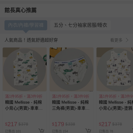
館長真心推薦
內衣/內褲/學習褲
五分、七分袖家居服/睡衣
人氣商品！透氣舒適超好穿
看更多
滿1件95折，滿3件9折
滿1件95折，滿3件9折
滿1件95折，滿3件
韓國 Mellisse - 純棉
韓國 Mellisse - 純棉
韓國 Mellisse - 
小背心(男寶)-車車王
三角褲(男寶)-車車王
小背心(男寶)-塗
國
國
龍
217
179
217
$
$
378
$
$
338
$
$
378
已售出 101
已售出 154
已售出 78