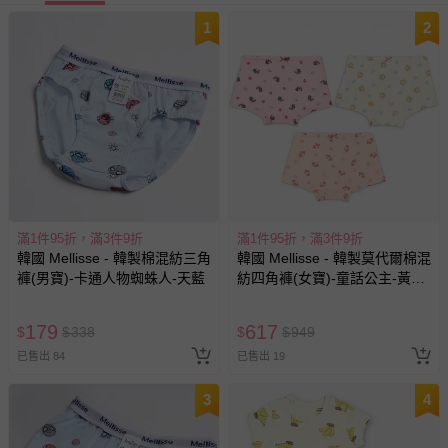
1
2
滿1件95折，滿3件9折
滿1件95折，滿3件9折
韓國 Mellisse - 韓製棉混紡三角
韓國 Mellisse - 韓製莫代爾棉混
褲(男寶)-卡通人物蜘蛛人-天藍
紡四角褲(女寶)-童話公主-黃X
橘X粉-三件組
179
617
$
$
338
$
$
949
已售出 84
已售出 19
3
4