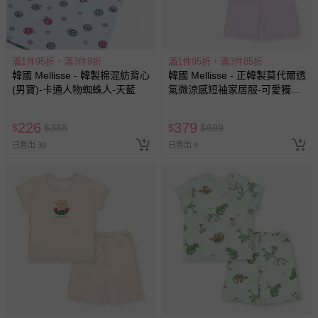
滿1件95折，滿3件9折
滿1件95折，滿3件85折
韓國 Mellisse - 韓製棉混紡背心
韓國 Mellisse - 正韓製莫代爾透
(男寶)-卡通人物蜘蛛人-天藍
氣微涼感短袖家居服-可愛獨角
獸-紫
226
379
$
$
388
$
$
699
已售出 30
已售出 4