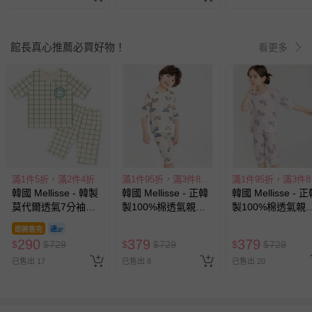
館長真心推薦必買好物！
看更多
滿1件5折，滿2件4折
滿1件95折，滿3件85折
滿1
韓國 Mellisse - 韓製
韓國 Mellisse - 正韓
韓國 Mellisse - 
莫代爾透氣7分袖家
製100%棉透氣親膚7
製100%棉透氣親
居服-格紋熊-淺黃
分袖家居服-衝浪板車
分袖家居服-王冠
即將售完
車-米
獸-淡粉紫
290
379
379
$
$
729
$
$
729
$
$
729
已售出 17
已售出 8
已售出 20