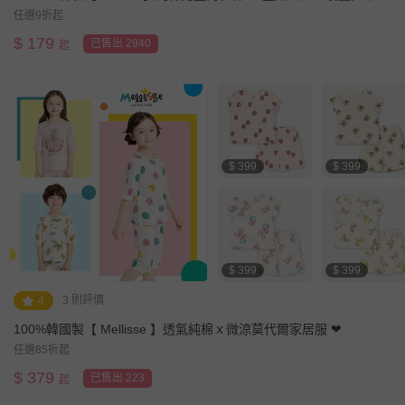
任選9折起
$
179
已售出 2940
起
$ 399
$ 399
$ 399
$ 399
3 則評價
4
100%韓國製【 Mellisse 】透氣純棉ｘ微涼莫代爾家居服 ❤︎
任選85折起
$
379
已售出 223
起