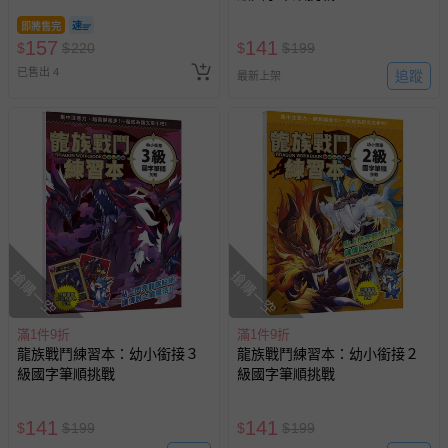
即將售完
157
141
$
$
220
$
$
199
已售出 4
追蹤
最新上架
搶購一空
搶購一空
滿1件9折
滿1件9折
龍族戰鬥練習本：幼小銜接３
龍族戰鬥練習本：幼小銜接２
級國字筆順挑戰
級國字筆順挑戰
141
141
$
$
199
$
$
199