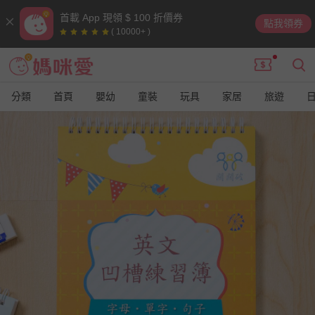
首載 App 現領 $ 100 折價券
點我領券
( 10000+ )
分類
首頁
嬰幼
童裝
玩具
家居
旅遊