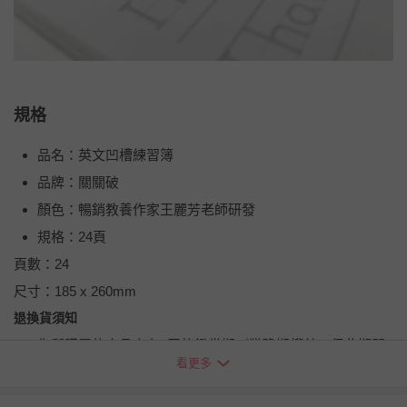
規格
品名：英文凹槽練習簿
品牌：關關破
顏色：暢銷教養作家王麗芳老師研發
規格：24頁
頁數：24
尺寸：185 x 260mm
退換貨須知
您所購買的商品享有7天的鑑賞期／猶豫期權益，但此期間
看更多
並非試用期，您所退回的商品必須是未經使用的全新狀態，
包含完整包裝、配件、說明文件及贈品等。