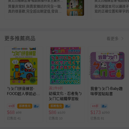
英文凹槽練習簿-暢銷教養作家王麗芳老
英文凹槽練習簿-暢銷教
師研發-團購專案
師研發
質量非常好,與賣家描述的完全一致,
英文練習本可以讓孩子
真的很喜歡,完全超出期望值,發貨速
寫的正確位置和單字的
度非常快,包裝非常仔細、嚴實,物流
公司服務態度很好,運送速度很快,很
滿意的一次購物質量很好, 希望更多
的朋友信賴.
更多推薦商品
看更多
ㄅㄆㄇ拼音練習-
滿1件9折
我會ㄅㄆㄇ-Baby趣
幼福文化 - 忍者兔ㄅ
FOOD超人學前必備
味學習貼貼書
ㄆㄇㄈ磁鐵學習板
練習本
69折
即將售完
即將售完
69折
$
68
$
86
$
173
98
120
250
$
$
$
已售出 41
已售出 10
已售出 81