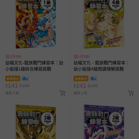
滿1件9折
滿1件9折
幼福文化-龍族戰鬥練習本：幼
幼福文化 - 龍族戰鬥練習本：
小銜接1級綜合練習挑戰
幼小銜接4級閱讀理解挑戰
即將售完
即將售完
141
141
$
$
199
$
$
199
最新上架
最新上架