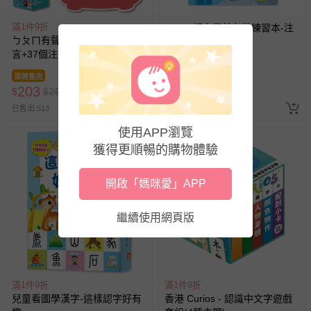
滿1件9折
FOOD超人學前必備練習本-注
ㄅㄆㄇ有聲掛圖-中英台3種語
音ㄅㄆㄇ-64頁
言+37個注音符號與字彙+ㄅ~ㄦ
連續跟讀語音+2首律動性兒歌
即將售完
69折
+互動問答遊戲
203
68
$
$
250
$
$
98
已售出 513
已售出 195
使用APP瀏覽
獲得更順暢的購物體驗
開啟「媽咪愛」APP
繼續使用網頁版
滿1件9折
滿1件9折
兒童看圖學漢字-這樣認字好有
香港 Curios - 認識中文字遊戲