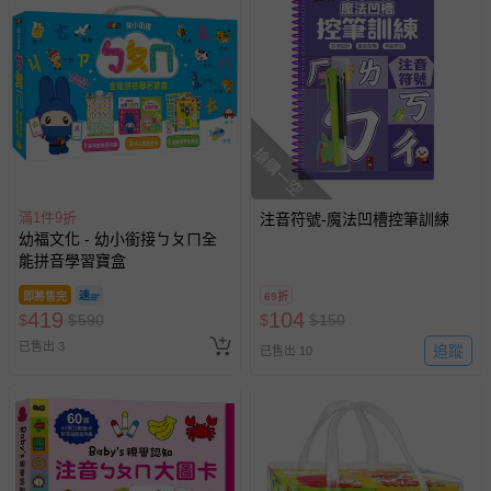
搶購一空
滿1件9折
注音符號-魔法凹槽控筆訓練
幼福文化 - 幼小銜接ㄅㄆㄇ全
能拼音學習寶盒
即將售完
69折
419
104
$
$
590
$
$
150
已售出 3
追蹤
已售出 10