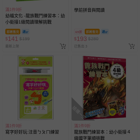
滿1件9折
學前拼音與閱讀
幼福文化 -龍族戰鬥練習本：幼
小銜接1級閱讀理解挑戰
即將售完
69折
即將售完
141
193
$
$
199
$
$
280
最新上架
已售出 3
搶購一空
滿1件9折
滿1件9折
寫字好好玩:注音ㄅㄆㄇ練習
龍族戰鬥練習本：幼小銜接４
級國字筆順挑戰