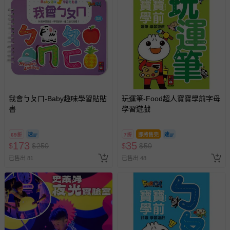
經消費者拆封之影音商品或電腦軟體（例如 DVD、CD
等）。
非以有形媒介提供之數位內容或一經提供即為完成之線
上服務，經消費者事先同意始提供（例如線上課程、遊
戲或活動點數等）。
已拆封之以下類型商品：
-個人衛生用品（例如尿布、貼身衣物、泳裝、襪子、地
墊、寢具類等）。
我會ㄅㄆㄇ-Baby趣味學習貼貼
玩運筆-Food超人寶寶學前字母
-新生兒親膚衣物（嬰幼兒包巾與背巾、包屁衣、學習
書
學習遊戲
褲、紗布衣等）。
-接觸性孕哺產品（奶嘴、奶瓶、擠乳器、哺乳衣、托腹
69折
7折
即將售完
帶束縛衣、餐搖椅等）。
173
35
$
$
250
$
$
50
-其他原廠盒裝商品封口處已貼上「不可拆封」，或具警
已售出 81
已售出 48
示字句等說明貼紙、封條者。
國際航空、客運、訂房等服務。
相關的退換貨辦理流程，可詳見：
退換貨 & 退款問題