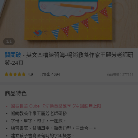
1/1
關關破
-
英文凹槽練習簿-暢銷教養作家王麗芳老師研
發-24頁
4.9
已售出 4694
商品編號：277191
商品特色
國泰世華 Cube 卡切換童樂匯享 5% 回饋無上限
暢銷教養作家王麗芳老師研發
字母、單字、句子，一起練。
練習書寫、背誦單字、熟悉句型，三效合一。
建立孩子書寫全句時的字距概念。