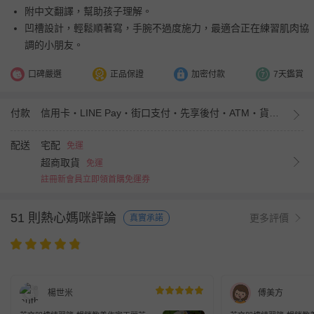
附中文翻譯，幫助孩子理解。
凹槽設計，輕鬆順著寫，手腕不過度施力，最適合正在練習肌肉協
調的小朋友。
口碑嚴選
正品保證
加密付款
7天鑑賞
付款
信用卡・LINE Pay・街口支付・先享後付・ATM・貨到付款・iPASS MONEY
配送
宅配
免運
超商取貨
免運
註冊新會員立即領首購免運券
51 則熱心媽咪評論
更多評價
真實承諾
楊世米
傅美方