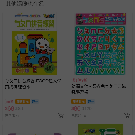
其他媽咪也在逛
如需退換貨，請於收到商品7天（含例假日內提出），如為
瑕疵退換貨所產生的運費，將由媽咪愛負責處理，若非瑕疵
退貨，您可至『查詢訂單』>『已出貨』中查詢該筆訂單，
並點選『我要退貨』即可進行申請。若有相關退貨問題，請
至媽咪愛
LINE@客服ID: @mamilove
我們將依序為您處理
與服務，謝謝。
針對滿件折/滿額贈…等活動，如因部份退貨，而該訂單保
留商品未達活動門檻，將以原價計算，活動贈品亦需一併退
回。
滿1件9折
ㄅㄆㄇ拼音練習-FOOD超人學
部分商品依據消費者保護法的規定，不適用七天鑑賞期/猶
幼福文化 - 忍者兔ㄅㄆㄇㄈ磁
前必備練習本
豫期範圍：
鐵學習板
易於腐敗、保存期限較短或解約時即將逾期（例如生鮮
69折
即將售完
即將售完
商品、食品等）。
68
86
$
$
98
$
$
120
客製化商品（例如客製生日書、姓名貼等）。
已售出 41
已售出 10
報紙、期刊或雜誌（惟書籍如經拆封、使用，則酌收整
新費用）。