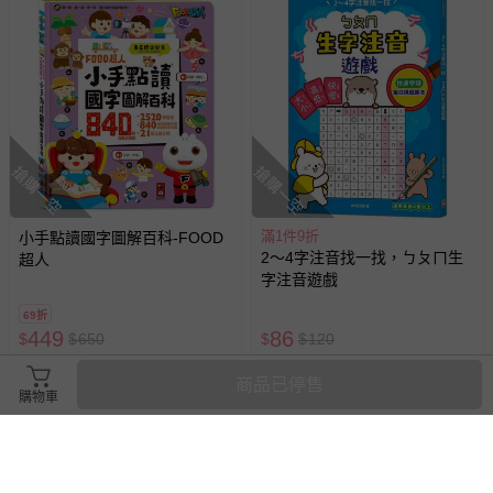
搶購一空
搶購一空
滿1件9折
小手點讀國字圖解百科-FOOD
2～4字注音找一找，ㄅㄆㄇ生
超人
字注音遊戲
69折
449
86
$
$
650
$
$
120
追蹤
追蹤
已售出 8
已售出 84
商品已停售
購物車