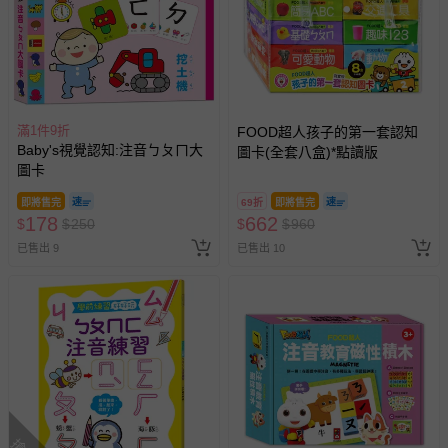
滿1件9折
FOOD超人孩子的第一套認知
Baby's視覺認知:注音ㄅㄆㄇ大
圖卡(全套八盒)*點讀版
圖卡
即將售完
69折
即將售完
178
662
$
$
250
$
$
960
已售出 9
已售出 10