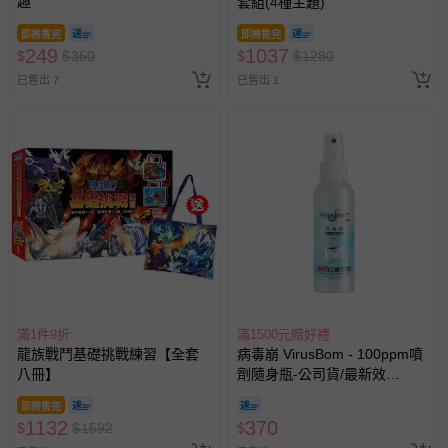
趣
套組(4種主題)
即將售完
即將售完
249
1037
$
$
350
$
$
1280
已售出 7
已售出 1
滿1件9折
滿1500元贈好禮
龍族戰鬥基礎挑戰練習【全套
病毒崩 VirusBom - 100ppm噴
八冊】
劑隨身瓶-公司貨/最新效
期-100ml
即將售完
1132
370
$
$
1592
$