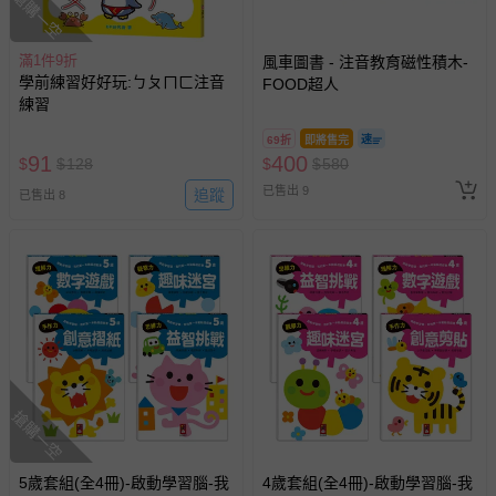
搶購一空
滿1件9折
風車圖書 - 注音教育磁性積木-
學前練習好好玩:ㄅㄆㄇㄈ注音
FOOD超人
練習
69折
即將售完
91
400
$
$
128
$
$
580
已售出 9
追蹤
已售出 8
搶購一空
5歲套組(全4冊)-啟動學習腦-我
4歲套組(全4冊)-啟動學習腦-我