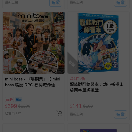
追蹤
追蹤
最新上架
最新上架
搶購一空
滿1件9折
mini boss - 『展期票』【 mini
龍族戰鬥練習本：幼小銜接１
boss 職感 RPG 模擬城@信義
級國字筆順挑戰
A11 】2026/7/10-8/30 (電子票
券，於展期現場憑訂單編號兌
58折
換，依現場梯次安排入場，逾
699
141
$
$
1200
$
$
199
期作廢) (兒童票(2歲以上)贈一
已售出 112
名陪伴成人)
追蹤
最新上架