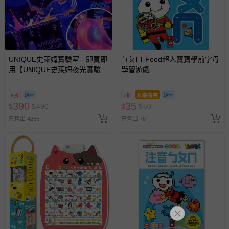
其他常見問題：
運送服務：目前提供的運送僅限台灣本島。如您位於離島地
區，可能會無法配送，或須依據商品需加收離島運費。廠商
亦保留出貨與否的權利。離島、偏遠地區、樓層親送等加價
費用，可能會另需加收。
UNIQUE史萊姆實驗室 - 即買即
ㄅㄆㄇ-Food超人寶寶學前字母
商品實際的配達日期，可於訂單個人資料內的查詢訂單內，
用【UNIQUE史萊姆夜光實驗室
學習遊戲
已出貨通知之訊息為主。
@ 台北科教館 】2026/6/11-
8/30 (電子票券，於展期現場憑
如您收到商品，請依正常流程檢查是否完好，若商品遇瑕疵
8折
7折
即將售完
訂單編號兌換，逾期作廢) (大
390
情形，您可申請更換新品或退貨，請見：
35
退貨的辦理流程
。
$
$
490
$
$
50
人小孩均一價(3歲以上需購票))
已售出 4265
已售出 76
若您對於會員帳號、商品訂購與資訊、購物流程、付款方
式、折價券與購物金的使用、退貨及商品運送方式等有疑
問，你可詳見：
媽咪愛客服中心
。
預購商品：預購為海外同步代購，遇缺貨即會通知媽咪並協
助取消退款事宜。
商品如因「價格、組合」等錯誤原因，導致無法安排出貨，
會主動以簡訊及mail通知訂單取消事宜，並將提供適當補
償。