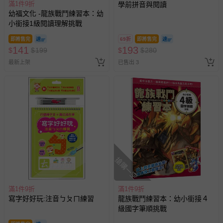
滿1件9折
學前拼音與閱讀
幼福文化 -龍族戰鬥練習本：幼
小銜接1級閱讀理解挑戰
即將售完
69折
即將售完
141
193
$
$
199
$
$
280
最新上架
已售出 3
搶購一空
滿1件9折
滿1件9折
寫字好好玩:注音ㄅㄆㄇ練習
龍族戰鬥練習本：幼小銜接４
級國字筆順挑戰