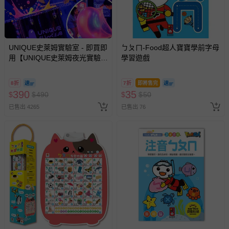
其他常見問題：
運送服務：目前提供的運送僅限台灣本島。如您位於離島地
區，可能會無法配送，或須依據商品需加收離島運費。廠商
亦保留出貨與否的權利。離島、偏遠地區、樓層親送等加價
UNIQUE史萊姆實驗室 - 即買即
ㄅㄆㄇ-Food超人寶寶學前字母
費用，可能會另需加收。
用【UNIQUE史萊姆夜光實驗室
學習遊戲
@ 台北科教館 】2026/6/11-
商品實際的配達日期，可於訂單個人資料內的查詢訂單內，
8/30 (電子票券，於展期現場憑
已出貨通知之訊息為主。
8折
7折
即將售完
訂單編號兌換，逾期作廢) (大
390
35
$
$
490
$
$
50
如您收到商品，請依正常流程檢查是否完好，若商品遇瑕疵
人小孩均一價(3歲以上需購票))
已售出 4265
已售出 76
情形，您可申請更換新品或退貨，請見：
退貨的辦理流程
。
若您對於會員帳號、商品訂購與資訊、購物流程、付款方
式、折價券與購物金的使用、退貨及商品運送方式等有疑
問，你可詳見：
媽咪愛客服中心
。
預購商品：預購為海外同步代購，遇缺貨即會通知媽咪並協
助取消退款事宜。
商品如因「價格、組合」等錯誤原因，導致無法安排出貨，
會主動以簡訊及mail通知訂單取消事宜，並將提供適當補
償。