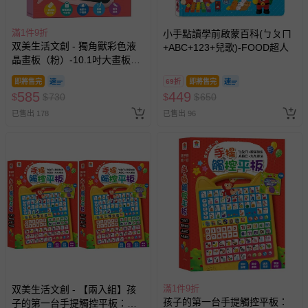
滿1件9折
小手點讀學前啟蒙百科(ㄅㄆㄇ
双美生活文創 - 獨角獸彩色液
+ABC+123+兒歌)-FOOD超人
晶畫板（粉）-10.1吋大畫板
+收納筆槽，附ABC+123+ㄅㄆ
即將售完
69折
即將售完
ㄇ+簡筆畫學習手冊，一鍵刪除
585
449
$
$
730
$
$
650
+智慧鎖定
已售出 178
已售出 96
滿1件9折
双美生活文創 - 【兩入組】孩
孩子的第一台手提觸控平板：
子的第一台手提觸控平板：ㄅ