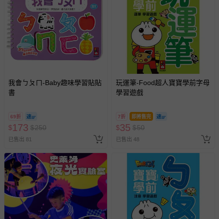
經消費者拆封之影音商品或電腦軟體（例如 DVD、CD
等）。
非以有形媒介提供之數位內容或一經提供即為完成之線
上服務，經消費者事先同意始提供（例如線上課程、遊
戲或活動點數等）。
已拆封之以下類型商品：
-個人衛生用品（例如尿布、貼身衣物、泳裝、襪子、地
我會ㄅㄆㄇ-Baby趣味學習貼貼
玩運筆-Food超人寶寶學前字母
書
墊、寢具類等）。
學習遊戲
-新生兒親膚衣物（嬰幼兒包巾與背巾、包屁衣、學習
褲、紗布衣等）。
69折
7折
即將售完
-接觸性孕哺產品（奶嘴、奶瓶、擠乳器、哺乳衣、托腹
173
35
$
$
250
$
$
50
帶束縛衣、餐搖椅等）。
已售出 81
已售出 48
-其他原廠盒裝商品封口處已貼上「不可拆封」，或具警
示字句等說明貼紙、封條者。
國際航空、客運、訂房等服務。
相關的退換貨辦理流程，可詳見：
退換貨 & 退款問題