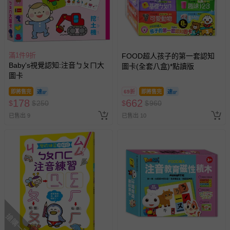
滿1件9折
FOOD超人孩子的第一套認知
Baby's視覺認知:注音ㄅㄆㄇ大
圖卡(全套八盒)*點讀版
圖卡
即將售完
69折
即將售完
178
662
$
$
250
$
$
960
已售出 9
已售出 10
搶購一空