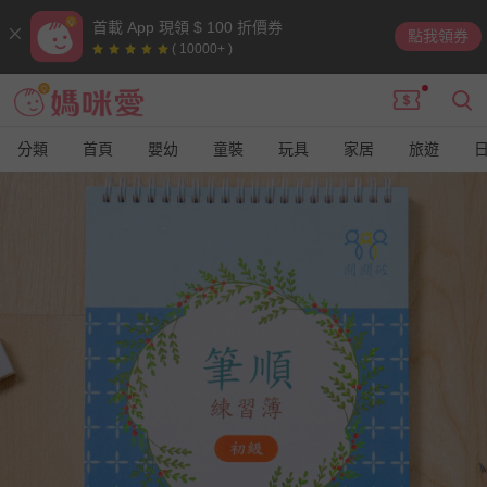
首載 App 現領 $ 100 折價券
點我領券
( 10000+ )
分類
首頁
嬰幼
童裝
玩具
家居
旅遊