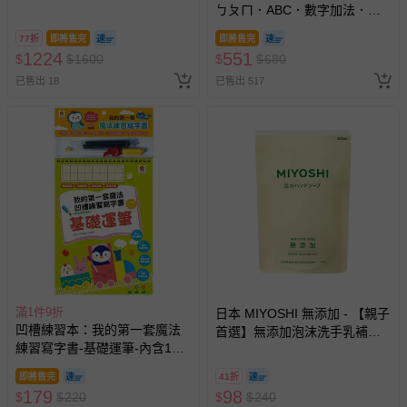
ㄅㄆㄇ．ABC．數字加法．九
ㄆㄇ．ABC．數字加法．九九
九乘法-內含注音符號+英文字
乘法
77折
即將售完
即將售完
母+數字+九九乘法+7首兒歌+互
1224
551
$
$
1600
$
$
680
動遊戲
已售出 18
已售出 517
滿1件9折
日本 MIYOSHI 無添加 - 【親子
凹槽練習本：我的第一套魔法
首選】無添加泡沫洗手乳補充
練習寫字書-基礎運筆-內含1本
包-300ml
魔法練習寫字書、1款小魚造型
即將售完
41折
握筆器、1隻可愛筆管、4支魔
179
98
$
$
220
$
$
240
法消失筆芯