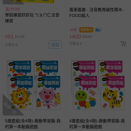
滿1件9折
風車圖書 - 注音教育磁性積木-
學前練習好好玩:ㄅㄆㄇㄈ注音
FOOD超人
練習
69折
即將售完
91
400
$
$
128
$
$
580
已售出 9
追蹤
已售出 8
搶購一空
5歲套組(全4冊)-啟動學習腦-我
4歲套組(全4冊)-啟動學習腦-我
的第一本動腦遊戲
的第一本動腦遊戲