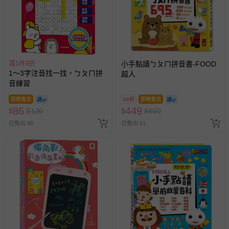
滿1件9折
小手點讀ㄅㄆㄇ拼音書-FOOD
1～3字注音找一找，ㄅㄆㄇ拼
超人
音練習
即將售完
69折
即將售完
86
449
$
$
120
$
$
650
已售出 88
已售出 51