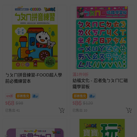
如需退換貨，請於收到商品7天（含例假日內提出），如為
瑕疵退換貨所產生的運費，將由媽咪愛負責處理，若非瑕疵
退貨，您可至『查詢訂單』>『已出貨』中查詢該筆訂單，
並點選『我要退貨』即可進行申請。若有相關退貨問題，請
至媽咪愛
LINE@客服ID: @mamilove
我們將依序為您處理
與服務，謝謝。
針對滿件折/滿額贈…等活動，如因部份退貨，而該訂單保
留商品未達活動門檻，將以原價計算，活動贈品亦需一併退
回。
滿1件9折
ㄅㄆㄇ拼音練習-FOOD超人學
幼福文化 - 忍者兔ㄅㄆㄇㄈ磁
前必備練習本
鐵學習板
部分商品依據消費者保護法的規定，不適用七天鑑賞期/猶
豫期範圍：
69折
即將售完
即將售完
易於腐敗、保存期限較短或解約時即將逾期（例如生鮮
68
86
$
$
98
$
$
120
商品、食品等）。
已售出 41
已售出 10
客製化商品（例如客製生日書、姓名貼等）。
報紙、期刊或雜誌（惟書籍如經拆封、使用，則酌收整
新費用）。