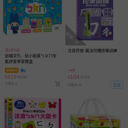
搶購一空
滿1件9折
注音符號-魔法凹槽控筆訓練
幼福文化 - 幼小銜接ㄅㄆㄇ全
能拼音學習寶盒
即將售完
69折
419
104
$
$
590
$
$
150
已售出 3
追蹤
已售出 10