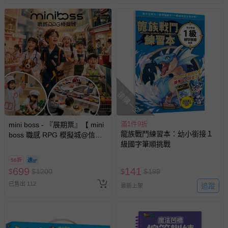
搶購一空
滿1件9折
mini boss - 『展期票』【 mini
龍族戰鬥練習本：幼小銜接１
boss 職感 RPG 模擬城@信義
級國字筆順挑戰
A11 】2026/7/10-8/30 (電子票
券，於展期現場憑訂單編號兌
58折
換，依現場梯次安排入場，逾
699
141
$
$
1200
$
$
199
期作廢) (兒童票(2歲以上)贈一
已售出 112
名陪伴成人)
追蹤
最新上架