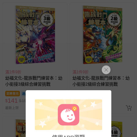
滿1件9折
滿1件9折
幼福文化-龍族戰鬥練習本：幼
幼福文化-龍族戰鬥練習本：幼
小銜接3級綜合練習挑戰
小銜接2級綜合練習挑戰
即將售完
即將售完
141
141
$
$
199
$
$
199
最新上架
最新上架