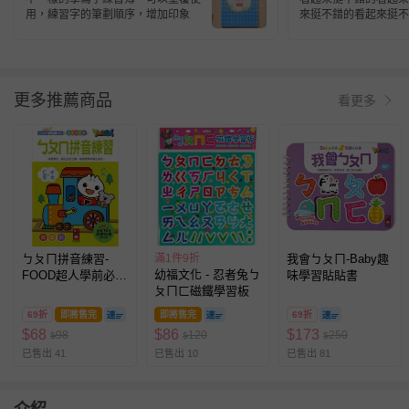
用，練習字的筆劃順序，增加印象
來挺不錯的看起來挺不
更多推薦商品
看更多
ㄅㄆㄇ拼音練習-
滿1件9折
我會ㄅㄆㄇ-Baby趣
幼福文化 - 忍者兔ㄅ
FOOD超人學前必備
味學習貼貼書
ㄆㄇㄈ磁鐵學習板
練習本
69折
即將售完
即將售完
69折
$
68
$
86
$
173
98
120
250
$
$
$
已售出 41
已售出 10
已售出 81