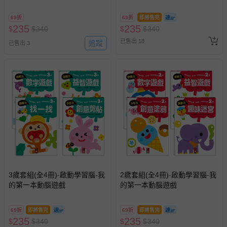
69折
69折
即將售完
235
235
$
$
340
$
$
340
已售出 18
追蹤
已售出 3
3歲套組(全4冊)-啟動學習腦-我
2歲套組(全4冊)-啟動學習腦-我
的第一本動腦遊戲
的第一本動腦遊戲
69折
即將售完
69折
即將售完
235
235
$
$
340
$
$
340