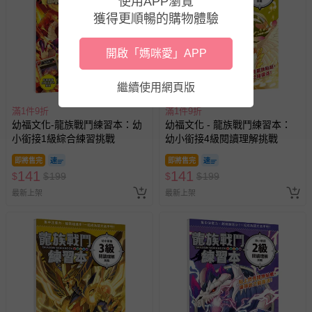
使用APP瀏覽
獲得更順暢的購物體驗
開啟「媽咪愛」APP
繼續使用網頁版
滿1件9折
滿1件9折
幼福文化-龍族戰鬥練習本：幼
幼福文化 - 龍族戰鬥練習本：
小銜接1級綜合練習挑戰
幼小銜接4級閱讀理解挑戰
即將售完
即將售完
141
141
$
$
199
$
$
199
最新上架
最新上架