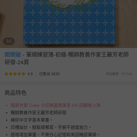
1/1
關關破
-
筆順練習簿-初級-暢銷教養作家王麗芳老師
研發-24頁
4.9
已售出 3839
商品編號：277192
商品特色
國泰世華 Cube 卡切換童樂匯享 5% 回饋無上限
暢銷教養作家王麗芳老師研發
練好中文字基本筆畫。
凹槽設計，輕鬆順著寫，手腕不過度施力。
逐格增加筆畫，不需分心記憶和來回確認筆順。