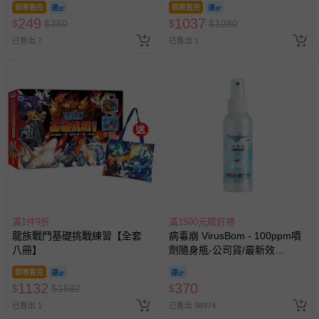
即將售完
即將售完
249
1037
$
$
350
$
$
1280
已售出 7
已售出 1
滿1件9折
滿1500元贈好禮
龍族戰鬥基礎挑戰練習【全套
病毒崩 VirusBom - 100ppm噴
八冊】
劑隨身瓶-公司貨/最新效
期-100ml
即將售完
1132
370
$
$
1592
$
已售出 1
已售出 98974