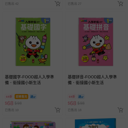
已售出 42
已售出 27
基礎國字-FOOD超人入學準
基礎拼音-FOOD超人入學準
備．銜接國小新生活
備．銜接國小新生活
69折
即將售完
69折
68
68
$
$
98
$
$
98
已售出 10
已售出 18