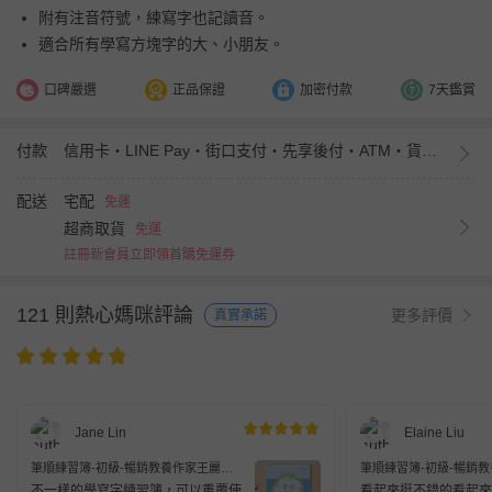
附有注音符號，練寫字也記讀音。
適合所有學寫方塊字的大、小朋友。
口碑嚴選
正品保證
加密付款
7天鑑賞
付款
信用卡・LINE Pay・街口支付・先享後付・ATM・貨到付款・iPASS MONEY
配送
宅配
免運
超商取貨
免運
註冊新會員立即領首購免運券
121 則熱心媽咪評論
更多評價
真實承諾
Jane Lin
Elaine Liu
筆順練習簿-初級-暢銷教養作家王麗芳
筆順練習簿-初級-暢銷
老師研發-24頁
老師研發-24頁
不一樣的學寫字練習簿，可以重覆使
看起來挺不錯的看起來