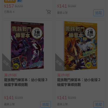
即將售完
157
141
$
$
220
$
$
199
已售出 4
追蹤
最新上架
搶購一空
搶購一空
滿1件9折
滿1件9折
龍族戰鬥練習本：幼小銜接３
龍族戰鬥練習本：幼小銜接２
級國字筆順挑戰
級國字筆順挑戰
141
141
$
$
199
$
$
199
追蹤
追蹤
最新上架
最新上架