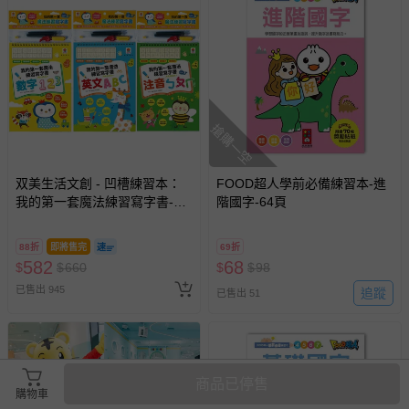
搶購一空
双美生活文創 - 凹槽練習本：
FOOD超人學前必備練習本-進
我的第一套魔法練習寫字書-數
階國字-64頁
字123＋注音ㄅㄆㄇ＋英文ABC
88折
即將售完
69折
582
68
$
$
660
$
$
98
已售出 945
追蹤
已售出 51
商品已停售
購物車