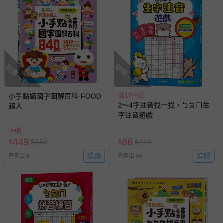
搶購一空
搶購一空
滿1件9折
小手點讀國字圖解百科-FOOD
2～4字注音找一找，ㄅㄆㄇ生
超人
字注音遊戲
69折
449
86
$
$
650
$
$
120
追蹤
追蹤
已售出 8
已售出 84