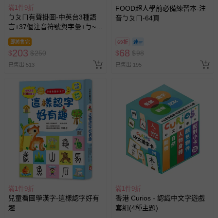
滿1件9折
FOOD超人學前必備練習本-注
ㄅㄆㄇ有聲掛圖-中英台3種語
音ㄅㄆㄇ-64頁
言+37個注音符號與字彙+ㄅ~ㄦ
連續跟讀語音+2首律動性兒歌
即將售完
69折
+互動問答遊戲
203
68
$
$
250
$
$
98
已售出 513
已售出 195
滿1件9折
滿1件9折
兒童看圖學漢字-這樣認字好有
香港 Curios - 認識中文字遊戲
趣
套組(4種主題)