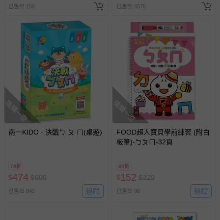
已售出 158
已售出 4575
搶購一空
搶購一空
南一KIDO - 決戰ㄅ ㄆ ㄇ(桌遊)
FOOD超人寶貝學前練習 (附白
板筆)-ㄅㄆㄇ-32頁
79折
69折
474
152
$
$
600
$
$
220
追蹤
追蹤
已售出 842
已售出 98