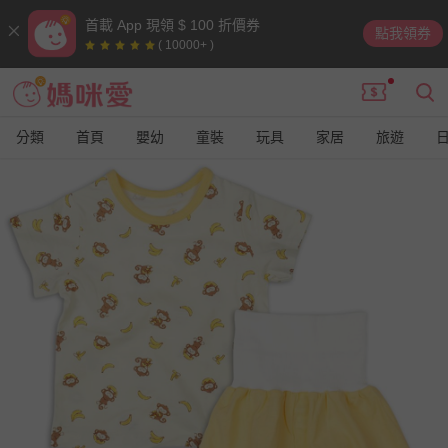
首載 App 現領 $ 100 折價券
點我領券
( 10000+ )
分類
首頁
嬰幼
童裝
玩具
家居
旅遊