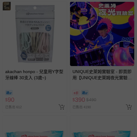
您所購買的商品享有7天的鑑賞期／猶豫期權益，但此期間
回饋
5
並非試用期，您所退回的商品必須是未經使用的全新狀態，
%
包含完整包裝、配件、說明文件及贈品等。
如需退換貨，請於收到商品7天（含例假日內提出），如為
瑕疵退換貨所產生的運費，將由媽咪愛負責處理，若非瑕疵
退貨，您可至『查詢訂單』>『已出貨』中查詢該筆訂單，
並點選『我要退貨』即可進行申請。若有相關退貨問題，請
至媽咪愛
LINE@客服ID: @mamilove
我們將依序為您處理
與服務，謝謝。
akachan honpo - 兒童用Y字型
UNIQUE史萊姆實驗室 - 即買即
牙線棒 30支入 (3歲~)
用【UNIQUE史萊姆夜光實驗室
針對滿件折/滿額贈…等活動，如因部份退貨，而該訂單保
@ 台北科教館 】2026/6/11-
留商品未達活動門檻，將以原價計算，活動贈品亦需一併退
8/30 (電子票券，於展期現場憑
8折
回。
訂單編號兌換，逾期作廢) (大
90
390
$
$
$
490
人小孩均一價(3歲以上需購票))
已售出 612
已售出 4190
部分商品依據消費者保護法的規定，不適用七天鑑賞期/猶
豫期範圍：
易於腐敗、保存期限較短或解約時即將逾期（例如生鮮
商品、食品等）。