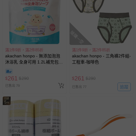
搶購一空
滿1件9折，滿2件85折
滿1件9折，滿2件85折
akachan honpo - 無添加泡泡
akachan honpo - 三角褲2件組-
沐浴乳 全身可用 1.2L補充包
工程車-咖啡色
(1200ml)-日本製
261
261
$
$
290
$
$
290
已售出 79
追蹤
已售出 77
回饋
5
%