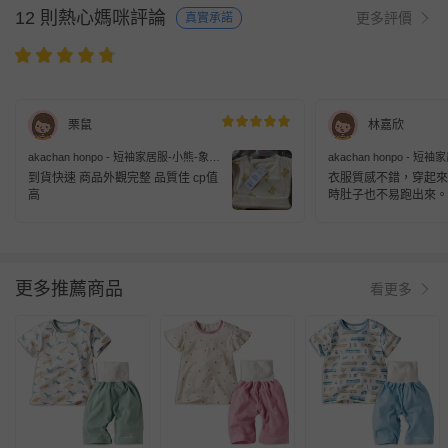
12 則熱心媽咪評論
更多評價
真實承諾
栗鼠
林嘉欣
akachan honpo - 短袖家居服-小熊-象牙
akachan honpo - 
白色
白色
到貨快速 商品外觀完整 品質佳 cp值
衣服質感不錯，穿起來
高
時肚子也不易跑出來。
更多推薦商品
看更多