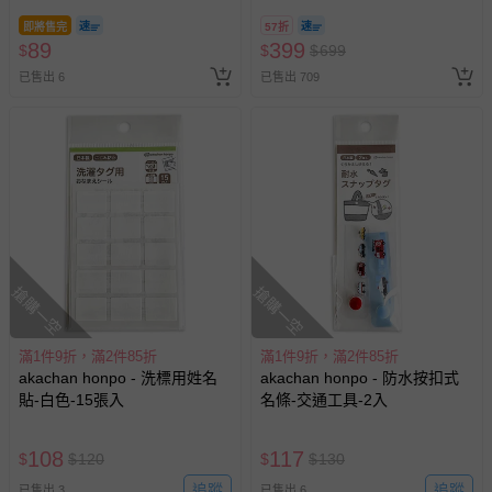
即將售完
57折
89
399
$
$
$
699
已售出 6
已售出 709
搶購一空
搶購一空
滿1件9折，滿2件85折
滿1件9折，滿2件85折
akachan honpo - 洗標用姓名
akachan honpo - 防水按扣式
貼-白色-15張入
名條-交通工具-2入
108
117
$
$
120
$
$
130
追蹤
追蹤
已售出 3
已售出 6