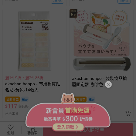
回饋
5
%
滿1件9折，滿2件85折
akachan honpo - 袋裝食品擠
akachan honpo - 布用棉質姓
壓固定器-咖啡色
名貼-黃色-14張入
(17.4×4.5×2.9cm)-日本製
即將售完
即將售完
117
45
$
$
130
$
已售出 6
已售出 19
回饋
5
%
加入購物車
追蹤
購物車