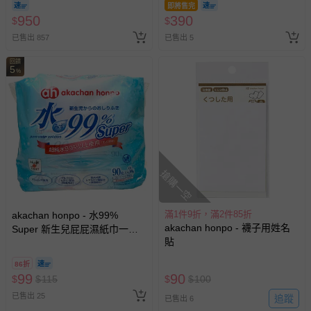
即將售完
950
390
$
$
已售出 857
已售出 5
回饋
5
%
搶購一空
滿1件9折，滿2件85折
akachan honpo - 水99%
akachan honpo - 襪子用姓名
Super 新生兒屁屁濕紙巾一般
貼
型3包入-白色
86折
99
90
$
$
115
$
$
100
已售出 25
追蹤
已售出 6