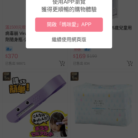
使用APP瀏覽
相關的退換貨辦理流程，可詳見：
退換貨 & 退款問題
獲得更順暢的購物體驗
開啟「媽咪愛」APP
其他常見問題：
滿1500元贈好禮
akachan honpo - 3~5歲兒童用
病毒崩 VirusBom - 100ppm噴
牙刷12支入
運送服務：目前提供的運送僅限台灣本島。如您位於離島地
劑隨身瓶-公司貨/最新效
繼續使用網頁版
區，可能會無法配送，或須依據商品需加收離島運費。廠商
期-100ml
亦保留出貨與否的權利。離島、偏遠地區、樓層親送等加價
89折
費用，可能會另需加收。
370
169
$
$
$
190
商品實際的配達日期，可於訂單個人資料內的查詢訂單內，
已售出 98971
已售出 834
已出貨通知之訊息為主。
回饋
回饋
5
5
%
%
如您收到商品，請依正常流程檢查是否完好，若商品遇瑕疵
情形，您可申請更換新品或退貨，請見：
退貨的辦理流程
。
若您對於會員帳號、商品訂購與資訊、購物流程、付款方
式、折價券與購物金的使用、退貨及商品運送方式等有疑
問，你可詳見：
媽咪愛客服中心
。
預購商品：預購為海外同步代購，遇缺貨即會通知媽咪並協
助取消退款事宜。
商品如因「價格、組合」等錯誤原因，導致無法安排出貨，