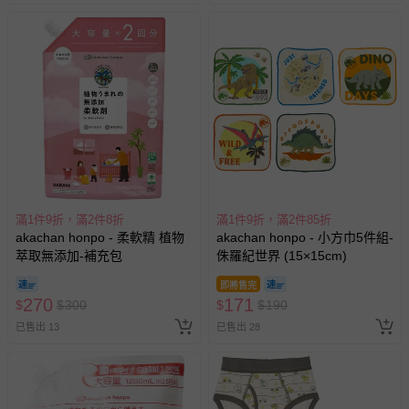
滿1件9折，滿2件8折
滿1件9折，滿2件85折
akachan honpo - 柔軟精 植物
akachan honpo - 小方巾5件組-
萃取無添加-補充包
侏羅紀世界 (15×15cm)
即將售完
270
171
$
$
300
$
$
190
已售出 13
已售出 28