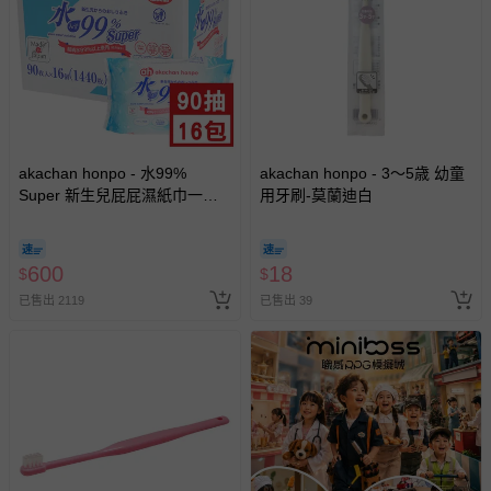
akachan honpo - 水99%
akachan honpo - 3～5歳 幼童
Super 新生兒屁屁濕紙巾一般
用牙刷-莫蘭迪白
型 (90張x16包入-日本製)
600
18
$
$
已售出 2119
已售出 39