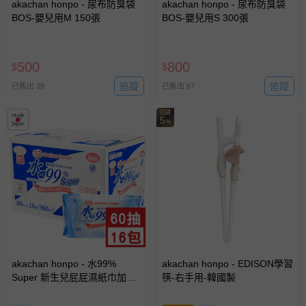
akachan honpo - 尿布防臭袋
akachan honpo - 尿布防臭袋
BOS-嬰兒用M 150張
BOS-嬰兒用S 300張
500
800
$
$
追蹤
追蹤
已售出 39
已售出 67
回饋
5
%
akachan honpo - 水99%
akachan honpo - EDISON學習
Super 新生兒屁屁濕紙巾加厚
筷-右手用-韓國製
型-60張x16包入-日本製