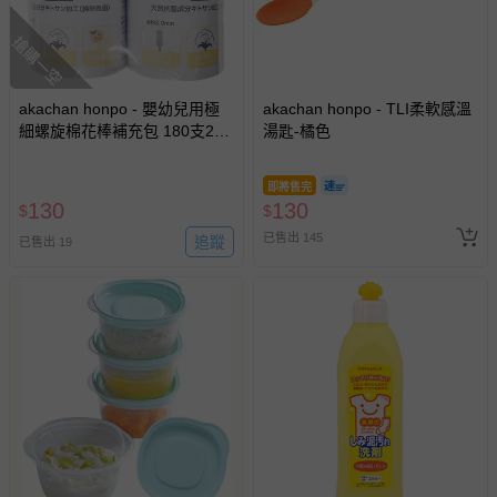
搶購一空
akachan honpo - 嬰幼兒用極
akachan honpo - TLI柔軟感溫
細螺旋棉花棒補充包 180支2包
湯匙-橘色
組
即將售完
130
130
$
$
已售出 145
追蹤
已售出 19