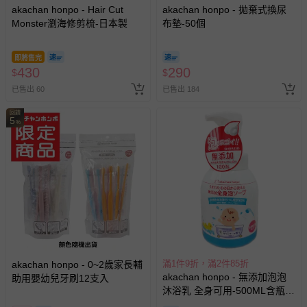
會主動以簡訊及mail通知訂單取消事宜，並將提供適當補
akachan honpo - Hair Cut
akachan honpo - 拋棄式換尿
償。
Monster瀏海修剪梳-日本製
布墊-50個
即將售完
430
290
$
$
已售出 60
已售出 184
回饋
5
%
滿1件9折，滿2件85折
akachan honpo - 0~2歲家長輔
akachan honpo - 無添加泡泡
助用嬰幼兒牙刷12支入
沐浴乳 全身可用-500ML含瓶-
日本製