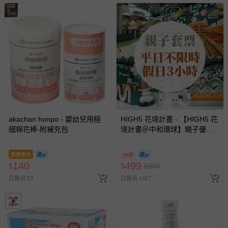
回饋
5
%
akachan honpo - 嬰幼兒用極
HIGH5 花境計畫 - 【HIGH5 花
細棉花棒-附補充包
境計畫＠中和環球】親子優惠
套票 (平日不限時/假日3小時)-
使用期限至2026/12/30
即將售完
55折
140
499
$
$
$
900
已售出 53
已售出 1417