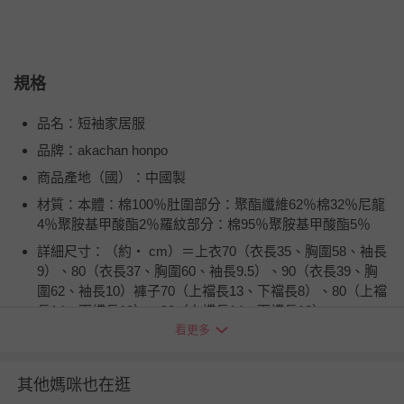
規格
品名：短袖家居服
品牌：akachan honpo
商品產地（國）：中國製
材質：本體：棉100％肚圍部分：聚酯纖維62％棉32％尼龍
4％聚胺基甲酸酯2％羅紋部分：棉95％聚胺基甲酸酯5％
詳細尺寸：（約・ cm）＝上衣70（衣長35、胸圍58、袖長
9）、80（衣長37、胸圍60、袖長9.5）、90（衣長39、胸
圍62、袖長10）褲子70（上襠長13、下襠長8）、80（上襠
長14、下襠長10）、90（上襠長14、下襠長12）
看更多
注意事項：●標示內容遵照台灣法規之規定。●請使用不含
螢光增白劑的洗劑。
其他媽咪也在逛
退換貨須知