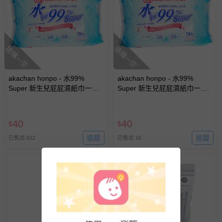
客製化商品（例如客製生日書、姓名貼等）。
報紙、期刊或雜誌（惟書籍如經拆封、使用，則酌收整
新費用）。
經消費者拆封之影音商品或電腦軟體（例如 DVD、CD
搶購一空
搶購一空
等）。
非以有形媒介提供之數位內容或一經提供即為完成之線
akachan honpo - 水99%
akachan honpo - 水99%
上服務，經消費者事先同意始提供（例如線上課程、遊
Super 新生兒屁屁濕紙巾一般
Super 新生兒屁屁濕紙巾一般
戲或活動點數等）。
型-90張x1包 (效期至2027-05-
型-90張x1包-日本製
已拆封之以下類型商品：
13)-日本製
-個人衛生用品（例如尿布、貼身衣物、泳裝、襪子、地
40
40
$
$
墊、寢具類等）。
追蹤
追蹤
已售出 932
-新生兒親膚衣物（嬰幼兒包巾與背巾、包屁衣、學習
已售出 16
褲、紗布衣等）。
-接觸性孕哺產品（奶嘴、奶瓶、擠乳器、哺乳衣、托腹
帶束縛衣、餐搖椅等）。
-其他原廠盒裝商品封口處已貼上「不可拆封」，或具警
示字句等說明貼紙、封條者。
國際航空、客運、訂房等服務。