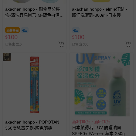
akachan honpo - 副食品分裝
akachan honpo - elmie汙點・
盒-清洗容易圓形 M-藍色-4個
髒汙洗潔劑-300ml-日本製
入/100ml-日本製
即將售完
100
100
$
$
已售出 210
已售出 303
回饋
5
%
滿3件95折，滿5件9折
akachan honpo - POPOTAN
日本繽得若 - UV 防曬噴霧
360度兒童牙刷-顏色隨機
SPF50+ PA++++-草本-250g