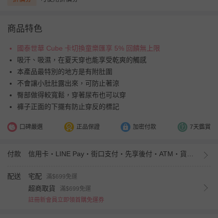
商品特色
國泰世華 Cube 卡切換童樂匯享 5% 回饋無上限
吸汗、吸濕，在夏天穿也能享受乾爽的觸感
本產品最特別的地方是有附肚圍
不會讓小肚肚露出來，可防止著涼
臀部做得較寬鬆，穿著尿布也可以穿
褲子正面的下擺有防止穿反的標記
口碑嚴選
正品保證
加密付款
7天鑑賞
付款
信用卡・LINE Pay・街口支付・先享後付・ATM・貨到付款・iPASS MONEY
配送
宅配
滿$699免運
超商取貨
滿$699免運
註冊新會員立即領首購免運券