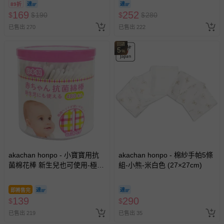
89折
169
252
$
$
190
$
$
280
已售出 270
已售出 222
回饋
5
%
akachan honpo - 小寶寶用抗
akachan honpo - 棉紗手帕5條
菌棉花棒 新生兒也可使用-極細
組-小熊-米白色 (27×27cm)
款480枝-日本製
即將售完
139
290
$
$
已售出 219
已售出 35