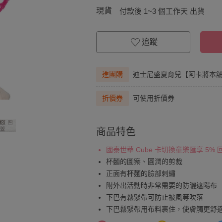
現貨
付款後 1~3 個工作天 出貨
追蹤
進團購
迪士尼盛夏育兒【阿卡將本舖
折價券
可使用折價券
商品特色
國泰世華 Cube 卡切換童樂匯享 5%
杯麵的圖案、圓潤的剪裁
正面有杯麵的臉部刺繡
附外出活動時非常需要的防曬遮陽布
下巴有鬆緊帶可防止被風等吹落
下巴鬆緊帶用布料裹住，使膚觸更舒