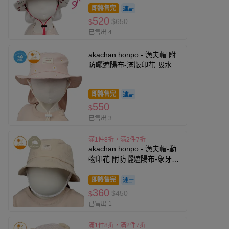
即將售完
520
$650
$
已售出 4
akachan honpo - 漁夫帽 附
防曬遮陽布-滿版印花 吸水速
乾-粉紅色
即將售完
550
$
已售出 3
滿1件8折，滿2件7折
akachan honpo - 漁夫帽-動
物印花 附防曬遮陽布-象牙白
色
即將售完
360
$450
$
已售出 1
滿1件8折，滿2件7折