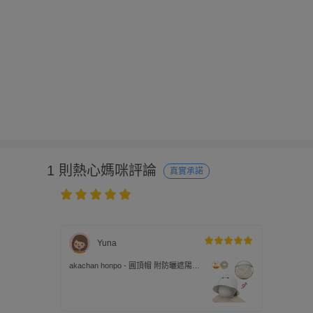
1 則熱心媽咪評論
真實承諾
Yuna
akachan honpo - 圓頂帽 附防曬遮陽布-
迪士尼-白色