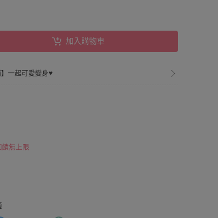
加入購物車
】一起可愛變身♥
 回饋無上限
適