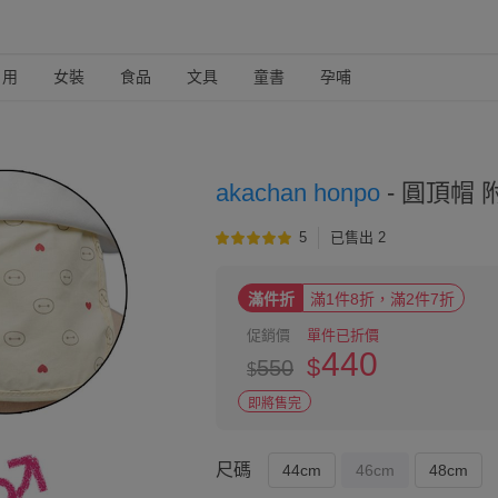
日用
女裝
食品
文具
童書
孕哺
akachan honpo
-
圓頂帽 
5
已售出 2
滿件折
滿1件8折，滿2件7折
促銷價
單件已折價
440
$
550
$
即將售完
尺碼
44cm
46cm
48cm