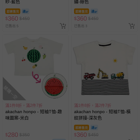
紗-藍色
繡-綠色
即將售完
即將售完
360
360
$
$
450
$
$
450
已售出 5
已售出 3
搶購一空
滿1件8折，滿2件7折
滿1件8折，滿2件7折
akachan honpo - 短袖T恤-趣
akachan honpo - 短袖T恤-橫
味圖案-米白
紋拼接-深灰色
即將售完
280
360
$
$
350
$
$
450