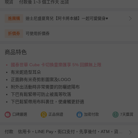
現貨
付款後 1~3 個工作天 出貨
進團購
迪士尼盛夏育兒【阿卡將本舖】一起可愛變身♥
折價券
可使用折價券
商品特色
國泰世華 Cube 卡切換童樂匯享 5% 回饋無上限
有米妮造型耳朵
正面飾有米奇剪影圖案及LOGO
附外出活動時非常需要的防曬遮陽布
下巴有鬆緊帶可防止被風等吹落
下巴鬆緊帶用布料裹住，使膚觸更舒適
口碑嚴選
正品保證
加密付款
7天鑑賞
付款
信用卡・LINE Pay・街口支付・先享後付・ATM・貨到付款・iPASS MONEY