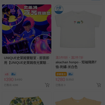
新費用）。
經消費者拆封之影音商品或電腦軟體（例如 DVD、CD
等）。
非以有形媒介提供之數位內容或一經提供即為完成之線
上服務，經消費者事先同意始提供（例如線上課程、遊
戲或活動點數等）。
已拆封之以下類型商品：
-個人衛生用品（例如尿布、貼身衣物、泳裝、襪子、地
墊、寢具類等）。
-新生兒親膚衣物（嬰幼兒包巾與背巾、包屁衣、學習
滿1件8折，滿2件7折
UNIQUE史萊姆實驗室 - 即買即
褲、紗布衣等）。
akachan honpo - 短袖隔熱T
用【UNIQUE史萊姆夜光實驗室
恤-刺繡-米白色
@ 台北科教館 】2026/6/11-
-接觸性孕哺產品（奶嘴、奶瓶、擠乳器、哺乳衣、托腹
8/30 (電子票券，於展期現場憑
帶束縛衣、餐搖椅等）。
8折
即將售完
訂單編號兌換，逾期作廢) (大
-其他原廠盒裝商品封口處已貼上「不可拆封」，或具警
390
280
$
$
490
$
$
350
人小孩均一價(3歲以上需購票))
示字句等說明貼紙、封條者。
已售出 4288
已售出 3
國際航空、客運、訂房等服務。
相關的退換貨辦理流程，可詳見：
退換貨 & 退款問題