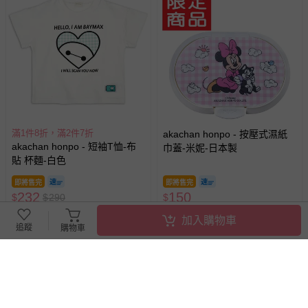
滿1件8折，滿2件7折
akachan honpo - 按壓式濕紙
akachan honpo - 短袖T恤-布
巾蓋-米妮-日本製
貼 杯麵-白色
即將售完
即將售完
232
150
$
$
290
$
已售出 6
已售出 2
加入購物車
追蹤
購物車