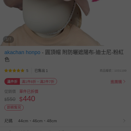
1/7
akachan honpo
-
圓頂帽 附防曬遮陽布-迪士尼-粉紅
色
5
已售出 1
商品編號：1031199
進團購
滿件折
滿1件8折，滿2件7折
促銷價
單件已折價
440
$
550
$
即將售完
尺碼
44cm、46cm、48cm