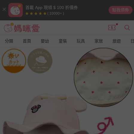
首載 App 現領 $ 100 折價券
點我領券
( 10000+ )
分類
首頁
嬰幼
童裝
玩具
家居
旅遊