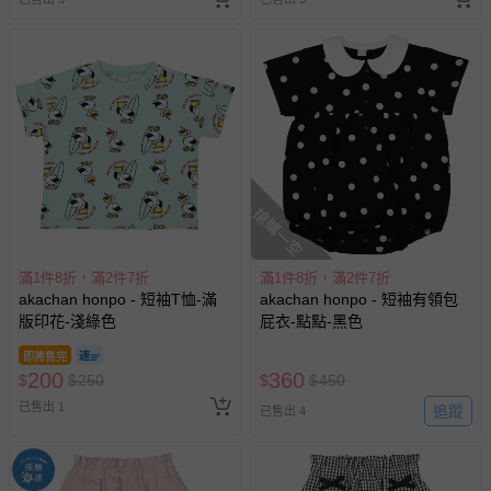
搶購一空
滿1件8折，滿2件7折
滿1件8折，滿2件7折
akachan honpo - 短袖T恤-滿
akachan honpo - 短袖有領包
版印花-淺綠色
屁衣-點點-黑色
即將售完
200
360
$
$
250
$
$
450
已售出 1
追蹤
已售出 4