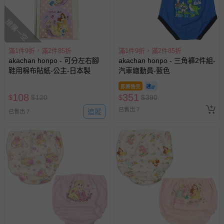
搶購一空
滿1件9折，滿2件85折
滿1件9折，滿2件85折
akachan honpo - 可分左右腳
akachan honpo - 三角褲2件組-
鞋用棉布貼紙-公主-日本製
汽車總動員-藍色
即將售完
108
351
$
$
120
$
$
390
已售出 7
追蹤
已售出 7