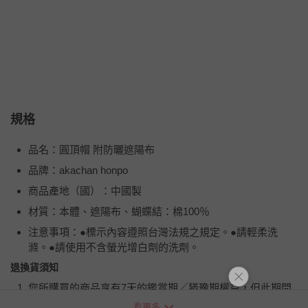
規格
品名：圓頂帽 附防曬遮陽布
品牌：akachan honpo
商品產地（國）：中國製
材質：本體、遮陽布、蝴蝶結：棉100％
注意事項：●標示內容遵照台灣法規之規定。●請輕柔洗
滌。●請使用不含螢光增白劑的洗劑。
退換貨須知
您所購買的商品享有7天的鑑賞期／猶豫期權益，但此期間
並非試用期，您所退回的商品必須是未經使用的全新狀態，
看更多