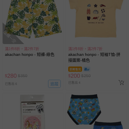
其他常見問題：
運送服務：目前提供的運送僅限台灣本島。如您位於離島地
區，可能會無法配送，或須依據商品需加收離島運費。廠商
搶購一空
亦保留出貨與否的權利。離島、偏遠地區、樓層親送等加價
費用，可能會另需加收。
滿1件8折，滿2件7折
商品實際的配達日期，可於訂單個人資料內的查詢訂單內，
滿1件8折，滿2件7折
akachan honpo - 短褲-綠色
akachan honpo - 短袖T恤-拼
已出貨通知之訊息為主。
接圖案-橘色
如您收到商品，請依正常流程檢查是否完好，若商品遇瑕疵
即將售完
情形，您可申請更換新品或退貨，請見：
退貨的辦理流程
。
280
200
$
$
350
$
$
250
若您對於會員帳號、商品訂購與資訊、購物流程、付款方
已售出 4
追蹤
已售出 6
式、折價券與購物金的使用、退貨及商品運送方式等有疑
問，你可詳見：
媽咪愛客服中心
。
預購商品：預購為海外同步代購，遇缺貨即會通知媽咪並協
助取消退款事宜。
商品如因「價格、組合」等錯誤原因，導致無法安排出貨，
會主動以簡訊及mail通知訂單取消事宜，並將提供適當補
償。