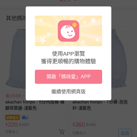
包含完整包裝、配件、說明文件及贈品等。
其他媽咪也在逛
如需退換貨，請於收到商品7天（含例假日內提出），如為
瑕疵退換貨所產生的運費，將由媽咪愛負責處理，若非瑕疵
退貨，您可至『查詢訂單』>『已出貨』中查詢該筆訂單，
並點選『我要退貨』即可進行申請。若有相關退貨問題，請
至媽咪愛
LINE@客服ID: @mamilove
我們將依序為您處理
使用APP瀏覽
與服務，謝謝。
獲得更順暢的購物體驗
針對滿件折/滿額贈…等活動，如因部份退貨，而該訂單保
留商品未達活動門檻，將以原價計算，活動贈品亦需一併退
開啟「媽咪愛」APP
搶購一空
回。
繼續使用網頁版
滿1件8折，滿2件7折
滿1件8折，滿2件7折
部分商品依據消費者保護法的規定，不適用七天鑑賞期/猶
akachan honpo - 5分內搭褲-褲
akachan honpo - 7分褲-泡泡
豫期範圍：
腳荷葉邊-淺藍色
紗-淺藍色
易於腐敗、保存期限較短或解約時即將逾期（例如生鮮
商品、食品等）。
即將售完
200
360
$
$
250
$
$
450
客製化商品（例如客製生日書、姓名貼等）。
已售出 2
追蹤
已售出 6
報紙、期刊或雜誌（惟書籍如經拆封、使用，則酌收整