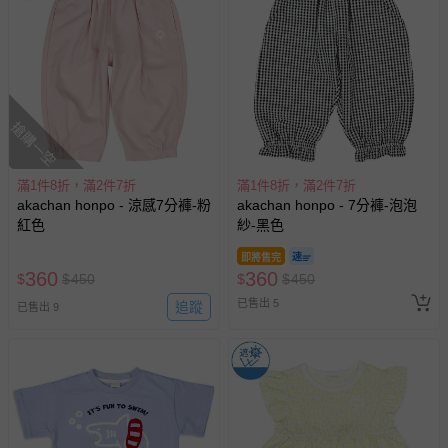
搶購一空
滿1件8折，滿2件7折
滿1件8折，滿2件7折
akachan honpo - 涼感7分褲-粉
akachan honpo - 7分褲-泡泡
紅色
紗-黑色
即將售完
360
360
$
$
450
$
$
450
已售出 5
追蹤
已售出 9