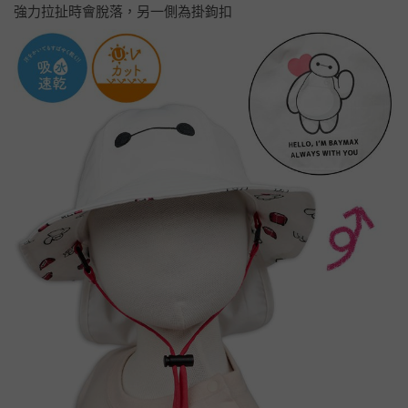
強力拉扯時會脫落，另一側為掛鉤扣