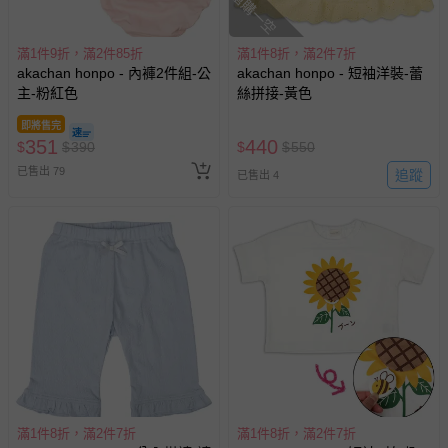
搶購一空
滿1件9折，滿2件85折
滿1件8折，滿2件7折
akachan honpo - 內褲2件組-公
akachan honpo - 短袖洋裝-蕾
主-粉紅色
絲拼接-黃色
即將售完
351
440
$
$
390
$
$
550
已售出 79
追蹤
已售出 4
滿1件8折，滿2件7折
滿1件8折，滿2件7折