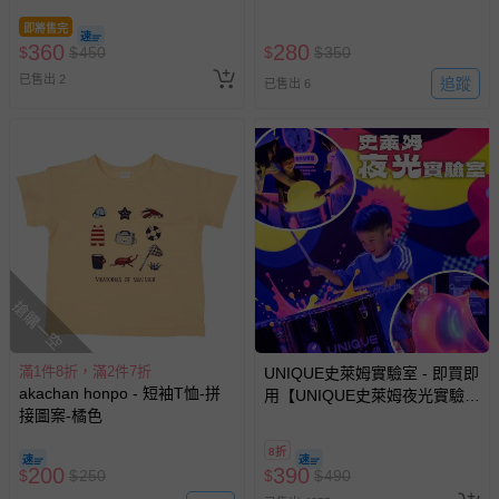
-接觸性孕哺產品（奶嘴、奶瓶、擠乳器、哺乳衣、托腹
即將售完
帶束縛衣、餐搖椅等）。
360
280
$
$
450
$
$
350
-其他原廠盒裝商品封口處已貼上「不可拆封」，或具警
已售出 2
追蹤
已售出 6
示字句等說明貼紙、封條者。
國際航空、客運、訂房等服務。
相關的退換貨辦理流程，可詳見：
退換貨 & 退款問題
其他常見問題：
運送服務：目前提供的運送僅限台灣本島。如您位於離島地
搶購一空
區，可能會無法配送，或須依據商品需加收離島運費。廠商
亦保留出貨與否的權利。離島、偏遠地區、樓層親送等加價
費用，可能會另需加收。
滿1件8折，滿2件7折
UNIQUE史萊姆實驗室 - 即買即
akachan honpo - 短袖T恤-拼
商品實際的配達日期，可於訂單個人資料內的查詢訂單內，
用【UNIQUE史萊姆夜光實驗室
接圖案-橘色
@ 台北科教館 】2026/6/11-
已出貨通知之訊息為主。
8/30 (電子票券，於展期現場憑
如您收到商品，請依正常流程檢查是否完好，若商品遇瑕疵
8折
訂單編號兌換，逾期作廢) (大
200
390
$
$
250
$
$
490
情形，您可申請更換新品或退貨，請見：
退貨的辦理流程
。
人小孩均一價(3歲以上需購票))