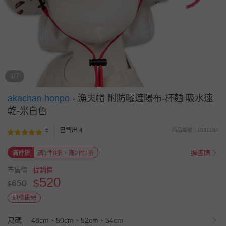
1/7
akachan honpo
-
漁夫帽 附防曬遮陽布-杯麵 吸水速
乾-米白色
5
已售出 4
商品編號：1031184
進團購
滿件折
滿1件8折，滿2件7折
市售價
促銷價
520
$
650
$
即將售完
尺碼
48cm、50cm、52cm、54cm