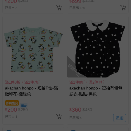
200
699
$
$
250
$
$
1200
期作廢) (兒童票(2歲以上)贈一
已售出 3
已售出 130
名陪伴成人)
搶購一空
滿1件8折，滿2件7折
滿1件8折，滿2件7折
akachan honpo - 短袖T恤-滿
akachan honpo - 短袖有領包
版印花-淺綠色
屁衣-點點-黑色
即將售完
200
360
$
$
250
$
$
450
已售出 1
追蹤
已售出 4