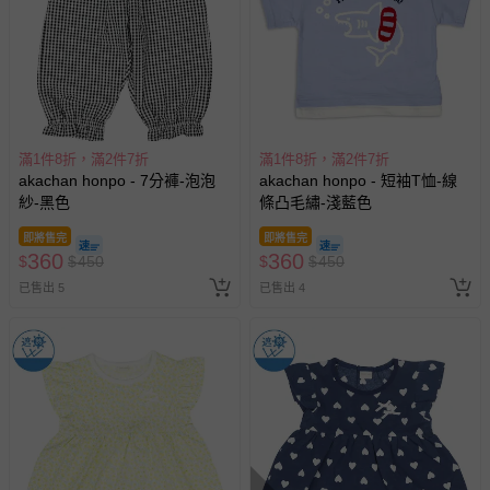
滿1件8折，滿2件7折
滿1件8折，滿2件7折
akachan honpo - 7分褲-泡泡
akachan honpo - 短袖T恤-線
紗-黑色
條凸毛繡-淺藍色
即將售完
即將售完
360
360
$
$
450
$
$
450
已售出 5
已售出 4