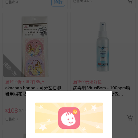
已售出 4375
追蹤
已售出 4
若您對於會員帳號、商品訂購與資訊、購物流程、付款方
式、折價券與購物金的使用、退貨及商品運送方式等有疑
問，你可詳見：
媽咪愛客服中心
。
預購商品：預購為海外同步代購，遇缺貨即會通知媽咪並協
助取消退款事宜。
商品如因「價格、組合」等錯誤原因，導致無法安排出貨，
會主動以簡訊及mail通知訂單取消事宜，並將提供適當補
償。
搶購一空
滿1件9折，滿2件85折
滿1500元贈好禮
akachan honpo - 可分左右腳
病毒崩 VirusBom - 100ppm噴
鞋用棉布貼紙-公主-日本製
劑隨身瓶-公司貨/最新效
期-100ml
108
370
$
$
120
$
已售出 98985
追蹤
已售出 7