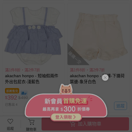
搶購一空
滿1件8折，滿2件7折
滿1件8折，滿2件7折
akachan honpo - 短袖假兩件
akachan honpo - 短褲-下擺荷
外出包屁衣-淺藍色
葉邊-象牙白色
即將售完
392
280
$
$
490
$
$
350
已售出 4
追蹤
已售出 6
加入購物車
追蹤
購物車