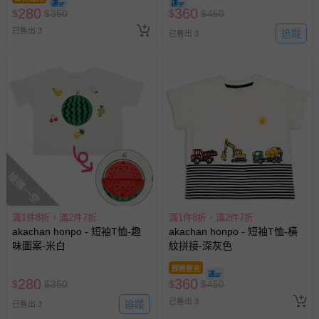
280
360
$
$
350
$
$
450
已售出 3
追蹤
已售出 3
搶購一空
滿1件8折，滿2件7折
滿1件8折，滿2件7折
akachan honpo - 短袖T恤-趣
akachan honpo - 短袖T恤-橫
味圖案-米白
紋拼接-深灰色
即將售完
280
360
$
$
350
$
$
450
已售出 3
追蹤
已售出 3