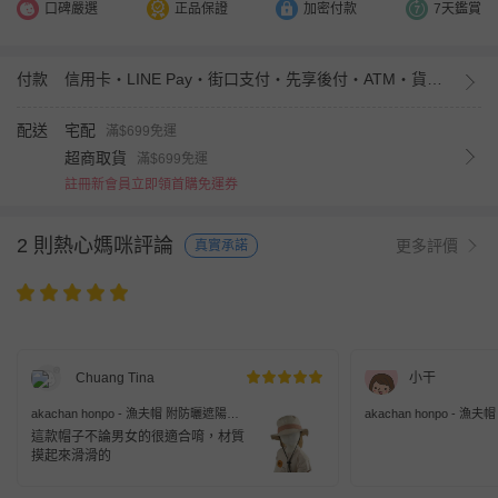
口碑嚴選
正品保證
加密付款
7天鑑賞
付款
信用卡・LINE Pay・街口支付・先享後付・ATM・貨到付款・iPASS MONEY
配送
宅配
滿$699免運
超商取貨
滿$699免運
註冊新會員立即領首購免運券
2 則熱心媽咪評論
更多評價
真實承諾
Chuang Tina
小干
akachan honpo - 漁夫帽 附防曬遮陽布-
akachan honpo - 
象牙白色
粉紅色
這款帽子不論男女的很適合唷，材質
摸起來滑滑的