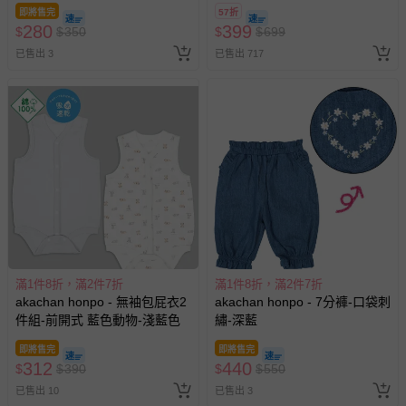
即將售完
57折
280
399
$
$
350
$
$
699
已售出 3
已售出 717
滿1件8折，滿2件7折
滿1件8折，滿2件7折
akachan honpo - 無袖包屁衣2
akachan honpo - 7分褲-口袋刺
件組-前開式 藍色動物-淺藍色
繡-深藍
即將售完
即將售完
312
440
$
$
390
$
$
550
已售出 10
已售出 3