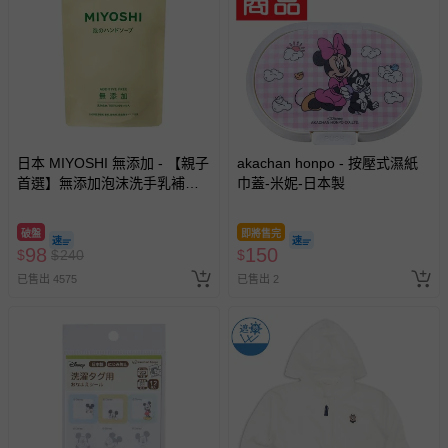
日本 MIYOSHI 無添加 - 【親子
akachan honpo - 按壓式濕紙
首選】無添加泡沫洗手乳補充
巾蓋-米妮-日本製
包-300ml
破盤
即將售完
98
150
$
$
240
$
已售出 4575
已售出 2