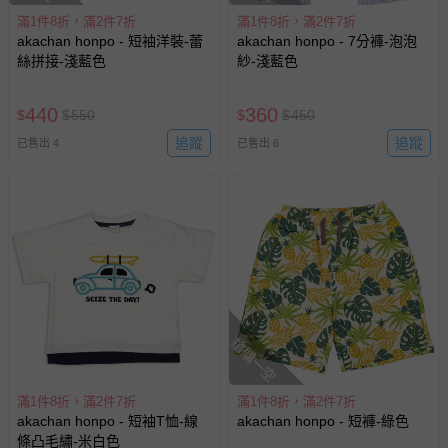
回。
滿1件8折，滿2件7折
滿1件8折，滿2件7折
akachan honpo - 短袖洋裝-蕾
akachan honpo - 7分褲-泡泡
部分商品依據消費者保護法的規定，不適用七天鑑賞期/猶
絲拼接-淺藍色
紗-淺藍色
豫期範圍：
易於腐敗、保存期限較短或解約時即將逾期（例如生鮮
440
360
$
$
550
$
$
450
商品、食品等）。
追蹤
追蹤
已售出 4
已售出 6
客製化商品（例如客製生日書、姓名貼等）。
報紙、期刊或雜誌（惟書籍如經拆封、使用，則酌收整
新費用）。
經消費者拆封之影音商品或電腦軟體（例如 DVD、CD
等）。
非以有形媒介提供之數位內容或一經提供即為完成之線
上服務，經消費者事先同意始提供（例如線上課程、遊
戲或活動點數等）。
搶購一空
已拆封之以下類型商品：
-個人衛生用品（例如尿布、貼身衣物、泳裝、襪子、地
滿1件8折，滿2件7折
滿1件8折，滿2件7折
墊、寢具類等）。
akachan honpo - 短袖T恤-線
akachan honpo - 短褲-綠色
-新生兒親膚衣物（嬰幼兒包巾與背巾、包屁衣、學習
條凸毛繡-米白色
褲、紗布衣等）。