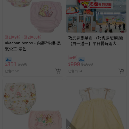
滿1件9折，滿2件85折
巧虎夢想樂園 - (巧虎夢想樂園)
akachan honpo - 內褲2件組-長
【買一送一】平日暢玩兩大一
髮公主-紫色
小套票 (正券為電子票券現場兌
換，贈送券現場領取)-效期至
62折
2026/10/16 正券逾期視同現金
351
999
$
$
390
$
$
1600
券使用
已售出 52
已售出 94