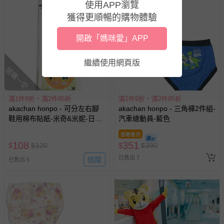
使用APP瀏覽
獲得更順暢的購物體驗
開啟「媽咪愛」APP
繼續使用網頁版
搶購一空
滿1件9折，滿2件85折
滿1件9折，滿2件85折
akachan honpo - 可分左右腳
akachan honpo - 三角褲2件組-
鞋用棉布貼紙-米奇&米妮-日本
汽車總動員-藍色
製
即將售完
108
351
$
$
120
$
$
390
已售出 7
追蹤
已售出 5