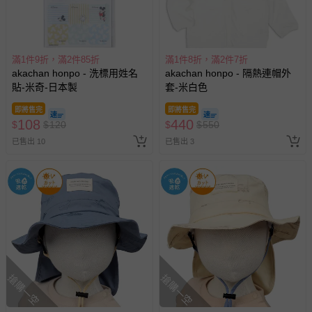
滿1件9折，滿2件85折
滿1件8折，滿2件7折
akachan honpo - 洗標用姓名
akachan honpo - 隔熱連帽外
貼-米奇-日本製
套-米白色
即將售完
即將售完
108
440
$
$
120
$
$
550
已售出 10
已售出 3
搶購一空
搶購一空