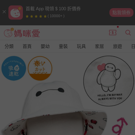
首載 App 現領 $ 100 折價券
點我領券
( 10000+ )
分類
首頁
嬰幼
童裝
玩具
家居
旅遊