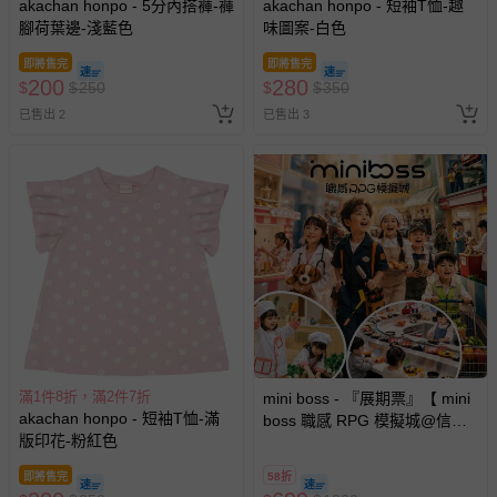
akachan honpo - 5分內搭褲-褲
akachan honpo - 短袖T恤-趣
腳荷葉邊-淺藍色
味圖案-白色
即將售完
即將售完
200
280
$
$
250
$
$
350
已售出 2
已售出 3
滿1件8折，滿2件7折
mini boss - 『展期票』【 mini
akachan honpo - 短袖T恤-滿
boss 職感 RPG 模擬城@信義
版印花-粉紅色
A11 】2026/7/10-8/30 (電子票
券，於展期現場憑訂單編號兌
即將售完
58折
換，依現場梯次安排入場，逾