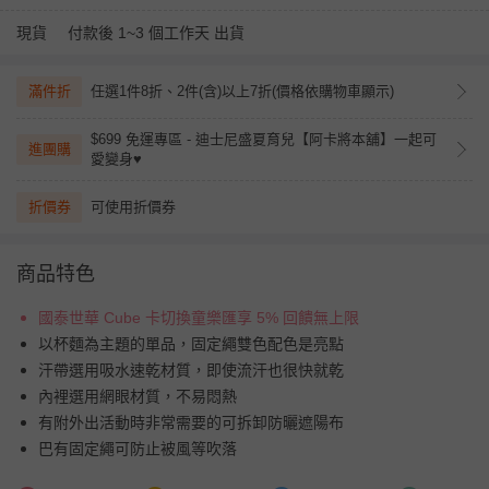
現貨
付款後 1~3 個工作天 出貨
滿件折
任選1件8折、2件(含)以上7折(價格依購物車顯示)
$699 免運專區 - 迪士尼盛夏育兒【阿卡將本舖】一起可
進團購
愛變身♥
折價券
可使用折價券
商品特色
國泰世華 Cube 卡切換童樂匯享 5% 回饋無上限
以杯麵為主題的單品，固定繩雙色配色是亮點
汗帶選用吸水速乾材質，即使流汗也很快就乾
內裡選用網眼材質，不易悶熱
有附外出活動時非常需要的可拆卸防曬遮陽布
巴有固定繩可防止被風等吹落