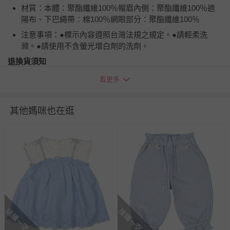
材質：本體：聚酯纖維100％帽眉內側：聚酯纖維100％遮
陽布、下巴繩帶：棉100％網眼部分：聚酯纖維100％
注意事項：●標示內容遵照台灣法規之規定。●請輕柔洗
滌。●請使用不含螢光增白劑的洗劑。
退換貨須知
您所購買的商品享有7天的鑑賞期／猶豫期權益，但此期間
看更多
並非試用期，您所退回的商品必須是未經使用的全新狀態，
包含完整包裝、配件、說明文件及贈品等。
其他媽咪也在逛
如需退換貨，請於收到商品7天（含例假日內提出），如為
瑕疵退換貨所產生的運費，將由媽咪愛負責處理，若非瑕疵
退貨，您可至『查詢訂單』>『已出貨』中查詢該筆訂單，
並點選『我要退貨』即可進行申請。若有相關退貨問題，請
至媽咪愛
LINE@客服ID: @mamilove
我們將依序為您處理
與服務，謝謝。
針對滿件折/滿額贈…等活動，如因部份退貨，而該訂單保
搶購一空
搶購一空
留商品未達活動門檻，將以原價計算，活動贈品亦需一併退