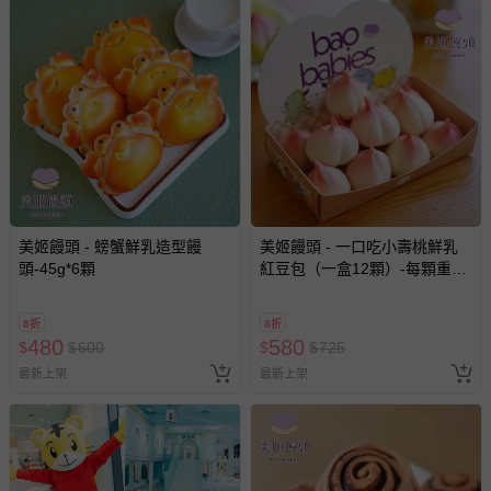
美姬饅頭 - 螃蟹鮮乳造型饅
美姬饅頭 - 一口吃小壽桃鮮乳
頭-45g*6顆
紅豆包（一盒12顆）-每顆重量
約 15g
8折
8折
480
580
$
$
600
$
$
725
最新上架
最新上架