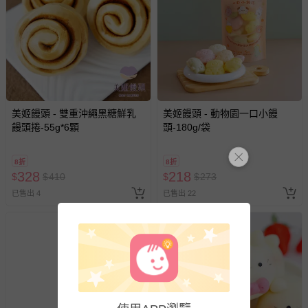
商品如因「價格、組合」等錯誤原因，導致無法安排出貨，
會主動以簡訊及mail通知訂單取消事宜，並將提供適當補
償。
美姬饅頭 - 雙重沖繩黑糖鮮乳
美姬饅頭 - 動物園一口小饅
饅頭捲-55g*6顆
頭-180g/袋
8折
8折
328
218
$
$
410
$
$
273
已售出 4
已售出 22