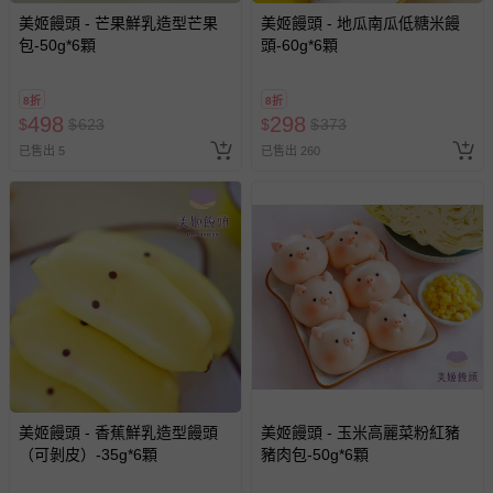
美姬饅頭 - 芒果鮮乳造型芒果
美姬饅頭 - 地瓜南瓜低糖米饅
您所購買的商品享有7天的鑑賞期／猶豫期權益，但此期間
包-50g*6顆
頭-60g*6顆
並非試用期，您所退回的商品必須是未經使用的全新狀態，
包含完整包裝、配件、說明文件及贈品等。
8折
8折
498
298
$
$
623
$
$
373
如需退換貨，請於收到商品7天（含例假日內提出），如為
已售出 5
已售出 260
瑕疵退換貨所產生的運費，將由媽咪愛負責處理，若非瑕疵
退貨，您可至『查詢訂單』>『已出貨』中查詢該筆訂單，
並點選『我要退貨』即可進行申請。若有相關退貨問題，請
至媽咪愛
LINE@客服ID: @mamilove
我們將依序為您處理
與服務，謝謝。
針對滿件折/滿額贈…等活動，如因部份退貨，而該訂單保
留商品未達活動門檻，將以原價計算，活動贈品亦需一併退
回。
部分商品依據消費者保護法的規定，不適用七天鑑賞期/猶
美姬饅頭 - 香蕉鮮乳造型饅頭
美姬饅頭 - 玉米高麗菜粉紅豬
豫期範圍：
（可剝皮）-35g*6顆
豬肉包-50g*6顆
易於腐敗、保存期限較短或解約時即將逾期（例如生鮮
商品、食品等）。