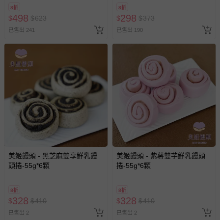
8折
8折
498
298
$
$
623
$
$
373
已售出 241
已售出 190
美姬饅頭 - 黑芝麻雙享鮮乳饅
美姬饅頭 - 紫薯雙芋鮮乳饅頭
頭捲-55g*6顆
捲-55g*6顆
8折
8折
328
328
$
$
410
$
$
410
已售出 2
已售出 2