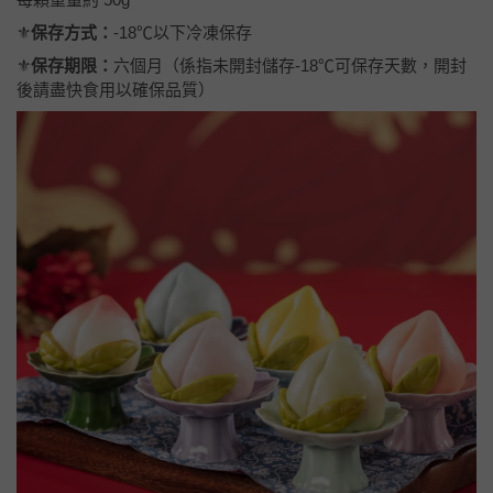
⚜️
保存方式：
-18℃以下冷凍保存
⚜️
保存期限：
六個月（係指未開封儲存-18℃可保存天數，開封
後請盡快食用以確保品質）