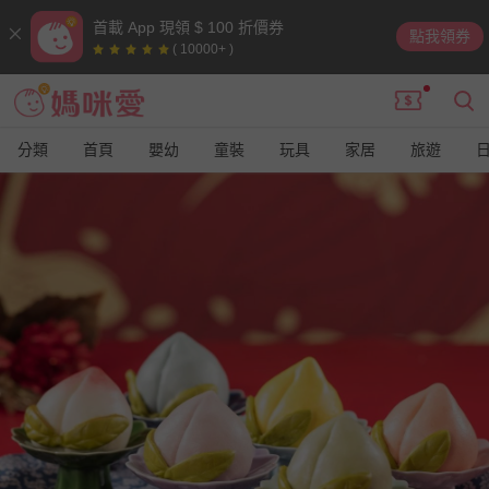
首載 App 現領 $ 100 折價券
點我領券
( 10000+ )
分類
首頁
嬰幼
童裝
玩具
家居
旅遊