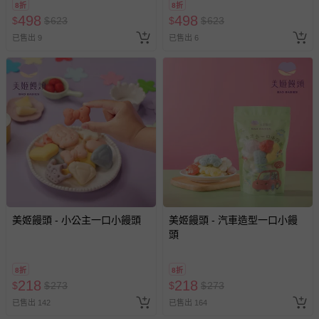
8折
8折
498
498
$
$
623
$
$
623
已售出 9
已售出 6
美姬饅頭 - 小公主一口小饅頭
美姬饅頭 - 汽車造型一口小饅
頭
8折
8折
218
218
$
$
273
$
$
273
已售出 142
已售出 164