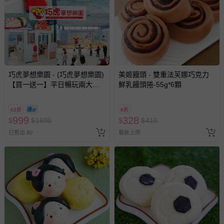
巧虎夢想樂園 - (巧虎夢想樂園)
美姬饅頭 - 雙重法芙娜巧克力
【買一送一】平日暢玩兩大一
鮮乳饅頭捲-55g*6顆
小套票 (正券為電子票券現場兌
換，贈送券現場領取)-效期至
62折
8折
2026/10/16 正券逾期視同現金
999
328
$
$
1600
$
$
410
券使用
已售出 80
最新上架