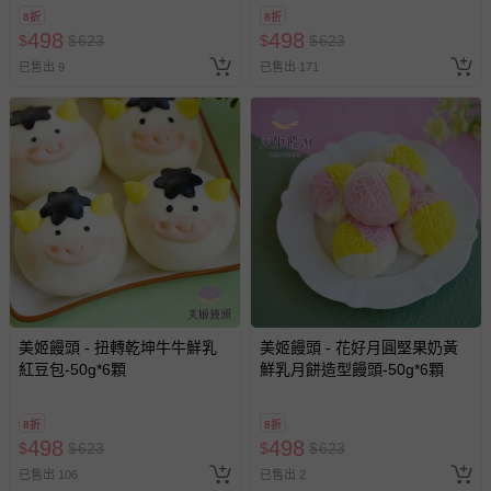
8折
8折
客製化商品（例如客製生日書、姓名貼等）。
498
498
$
$
623
$
$
623
報紙、期刊或雜誌（惟書籍如經拆封、使用，則酌收整
已售出 9
已售出 171
新費用）。
經消費者拆封之影音商品或電腦軟體（例如 DVD、CD
等）。
非以有形媒介提供之數位內容或一經提供即為完成之線
上服務，經消費者事先同意始提供（例如線上課程、遊
戲或活動點數等）。
已拆封之以下類型商品：
-個人衛生用品（例如尿布、貼身衣物、泳裝、襪子、地
墊、寢具類等）。
-新生兒親膚衣物（嬰幼兒包巾與背巾、包屁衣、學習
美姬饅頭 - 扭轉乾坤牛牛鮮乳
美姬饅頭 - 花好月圓堅果奶黃
褲、紗布衣等）。
紅豆包-50g*6顆
鮮乳月餅造型饅頭-50g*6顆
-接觸性孕哺產品（奶嘴、奶瓶、擠乳器、哺乳衣、托腹
帶束縛衣、餐搖椅等）。
-其他原廠盒裝商品封口處已貼上「不可拆封」，或具警
8折
8折
498
498
$
$
623
$
$
623
示字句等說明貼紙、封條者。
已售出 106
已售出 2
國際航空、客運、訂房等服務。