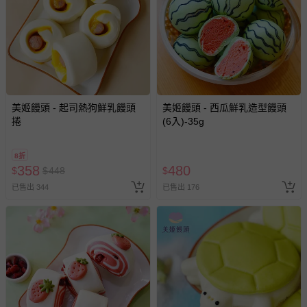
美姬饅頭 - 起司熱狗鮮乳饅頭
美姬饅頭 - 西瓜鮮乳造型饅頭
捲
(6入)-35g
8折
358
480
$
$
448
$
已售出 344
已售出 176