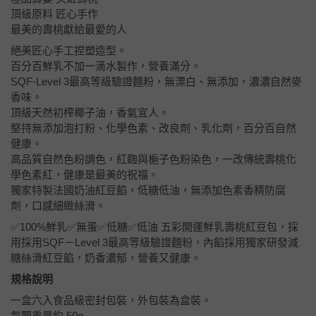
頂級原料 匠心手作
最美的壽桃獻給最愛的人
絕美匠心手工捏塑造型。
百分百鮮乳不加一滴水製作，營養滿分。
SQF-Level 3最高等級驗證麵粉，無漂白、無添加，濃濃自然麥
香味。
頂級天然初榨椰子油，香氣宜人。
堅持無添加泡打粉、化學色素、改良劑、乳化劑，百分百自然
健康。
高品質自然色粉調色，紅麴與梔子色粉染色，一改傳統壽桃化
學色素紅，健康是最美的祝福。
獨家特製法國奶油紅豆餡，低糖低油，無添加色素香精防腐
劑，口感細緻絲滑。
✅100%鮮乳✅無蛋✅低糖✅低油 五彩開運鮮乳壽桃紅豆包，採
用採用SQF－Level 3最高等級驗證麵粉，內餡採用獨家研發減
糖絲滑紅豆餡，奶香濃郁，營養又健康。
規格說明
一盒六入食品級密封包裝，外包裝為盒裝。
每顆重量約 50g