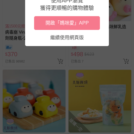
使用APP瀏覽
獲得更順暢的購物體驗
開啟「媽咪愛」APP
滿1500元贈好禮
美姬饅頭 - Hello小貓咪鮮乳造
病毒崩 VirusBom - 100ppm噴
型紅豆包-50g*6顆
繼續使用網頁版
劑隨身瓶-公司貨/最新效
期-100ml
8折
370
498
$
$
$
623
已售出 98982
已售出 7
搶購一空