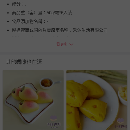
成分：.
商品重（容）量：50g/顆*6入裝
食品添加物名稱：-
製造廠商或國內負責廠商名稱：禾沐生活有限公司
製造廠商或國內負責廠商電話：0800-526988
看更多
製造廠商或國內負責廠商地址：台中市西屯區朝富路30號2
樓
其他媽咪也在逛
食品業者登錄字號：B-160218170-00000-4
投保產品責任險字號：.
健康食品字號/有機檢驗機構及證書字號：無
商品產地（國）：台灣
牛/豬肉產地（國）：不含牛/豬肉
過敏原：本產品含有牛奶、麩質穀物、堅果類(椰子)及其製
品
注意事項：非供即食,應充分加熱
退換貨須知