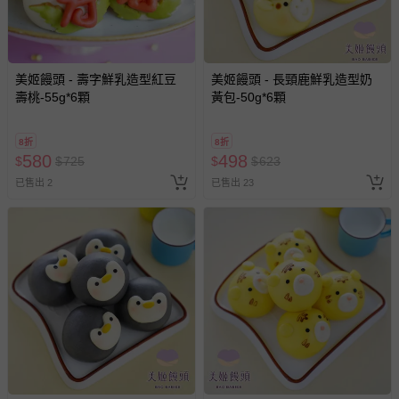
美姬饅頭 - 壽字鮮乳造型紅豆
美姬饅頭 - 長頸鹿鮮乳造型奶
壽桃-55g*6顆
黃包-50g*6顆
8折
8折
580
498
$
$
725
$
$
623
已售出 2
已售出 23