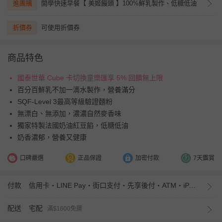
進團購
開學快速早餐【 美姬饅頭 】100%鮮乳製作、低糖低油
折價券
可使用折價券
商品特色
國泰世華 Cube 卡切換童樂匯享 5% 回饋無上限
百分百鮮乳不加一滴水製作，營養滿分
SQF-Level 3最高等級驗證麵粉
無漂白、無添加，濃濃自然麥香味
獨家特製法國奶油紅豆餡，低糖低油
奶香濃郁，營養又健康
口碑嚴選
正品保證
加密付款
7天鑑賞
付款
信用卡・LINE Pay・街口支付・先享後付・ATM・iPASS MONEY
配送
宅配
滿$1600免運