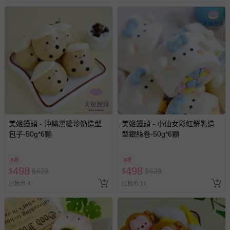
美姬饅頭 - 沖繩黑糖珍奶造型
美姬饅頭 - 小仙女彩虹鮮乳造
包子-50g*6顆
型銀絲卷-50g*6顆
8折
8折
498
498
$
$
623
$
$
623
已售出 4
已售出 11