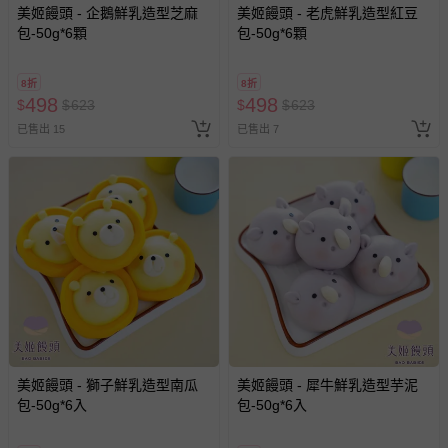
美姬饅頭 - 企鵝鮮乳造型芝麻
美姬饅頭 - 老虎鮮乳造型紅豆
包-50g*6顆
包-50g*6顆
8折
8折
498
498
$
$
623
$
$
623
已售出 15
已售出 7
美姬饅頭 - 獅子鮮乳造型南瓜
美姬饅頭 - 犀牛鮮乳造型芋泥
包-50g*6入
包-50g*6入