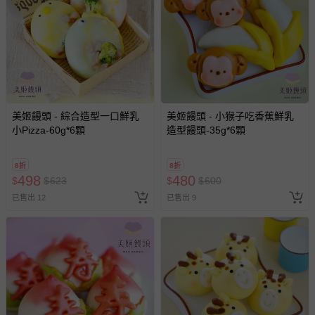
美姬饅頭 - 綜合造型一口鮮乳
美姬饅頭 - 小猴子吃香蕉鮮乳
小Pizza-60g*6顆
造型饅頭-35g*6顆
8折
8折
498
480
$
$
623
$
$
600
已售出 12
已售出 9