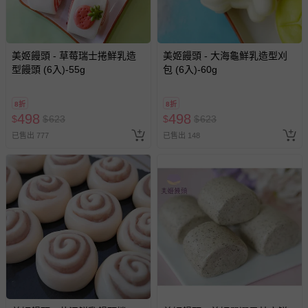
美姬饅頭 - 草莓瑞士捲鮮乳造
美姬饅頭 - 大海龜鮮乳造型刈
型饅頭 (6入)-55g
包 (6入)-60g
8折
8折
498
498
$
$
623
$
$
623
已售出 777
已售出 148