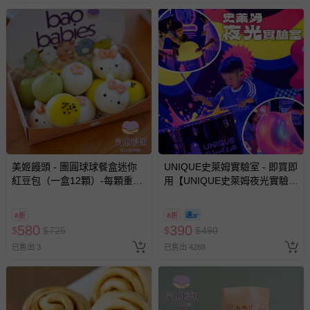
相關的退換貨辦理流程，可詳見：
退換貨 & 退款問題
其他常見問題：
運送服務：目前提供的運送僅限台灣本島。如您位於離島地
區，可能會無法配送，或須依據商品需加收離島運費。廠商
亦保留出貨與否的權利。離島、偏遠地區、樓層親送等加價
費用，可能會另需加收。
商品實際的配達日期，可於訂單個人資料內的查詢訂單內，
美姬饅頭 - 團圓球球餐盒迷你
UNIQUE史萊姆實驗室 - 即買即
已出貨通知之訊息為主。
紅豆包（一盒12顆）-每顆重量
用【UNIQUE史萊姆夜光實驗室
如您收到商品，請依正常流程檢查是否完好，若商品遇瑕疵
約 15g
@ 台北科教館 】2026/6/11-
8/30 (電子票券，於展期現場憑
情形，您可申請更換新品或退貨，請見：
退貨的辦理流程
。
8折
8折
訂單編號兌換，逾期作廢) (大
580
390
若您對於會員帳號、商品訂購與資訊、購物流程、付款方
$
$
725
$
$
490
人小孩均一價(3歲以上需購票))
式、折價券與購物金的使用、退貨及商品運送方式等有疑
已售出 3
已售出 4288
問，你可詳見：
媽咪愛客服中心
。
預購商品：預購為海外同步代購，遇缺貨即會通知媽咪並協
助取消退款事宜。