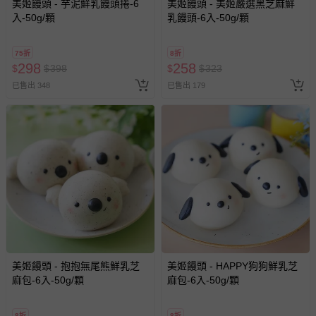
美姬饅頭 - 芋泥鮮乳饅頭捲-6
美姬饅頭 - 美姬嚴選黑芝麻鮮
入-50g/顆
乳饅頭-6入-50g/顆
75折
8折
298
258
$
$
398
$
$
323
已售出 348
已售出 179
美姬饅頭 - 抱抱無尾熊鮮乳芝
美姬饅頭 - HAPPY狗狗鮮乳芝
麻包-6入-50g/顆
麻包-6入-50g/顆
8折
8折