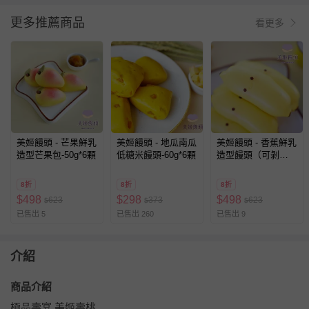
更多推薦商品
看更多
美姬饅頭 - 芒果鮮乳
美姬饅頭 - 地瓜南瓜
美姬饅頭 - 香蕉鮮乳
造型芒果包-50g*6顆
低糖米饅頭-60g*6顆
造型饅頭（可剝
皮）-35g*6顆
8折
8折
8折
$
498
$
298
$
498
623
373
623
$
$
$
已售出 5
已售出 260
已售出 9
介紹
商品介紹
極品壽宴 美姬壽桃