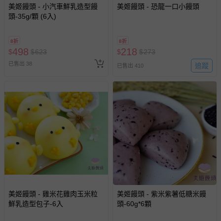
美姬饅頭 - 小汽車鮮乳造型饅
美姬饅頭 - 恐龍一口小饅頭
頭-35g/顆 (6入)
8折
8折
498
218
$
$
623
$
$
273
已售出 38
追蹤
已售出 410
美姬饅頭 - 雞米花雞肉玉米粒
美姬饅頭 - 紫米紫薯低糖米饅
鮮乳造型包子-6入
頭-60g*6顆