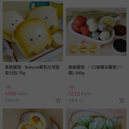
美姬饅頭 - Babycat鮮乳吐司造
美姬饅頭 - 一口無糖米饅頭 (一
型刈包-70g
袋)-180g
8折
8折
498
218
$
$
623
$
$
273
已售出 60
已售出 211