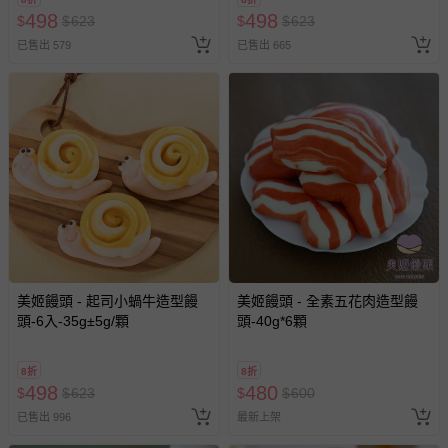
498
498
$
$
623
$
$
623
已售出 579
已售出 665
美姬饅頭 - 起司小蝸牛造型饅
美姬饅頭 - 全素五花肉造型饅
頭-6入-35g±5g/顆
頭-40g*6顆
8折
8折
498
480
$
$
623
$
$
600
已售出 996
最新上架