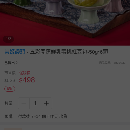
1/2
美姬饅頭
-
五彩開運鮮乳壽桃紅豆包-50g*6顆
已售出 2
商品編號：1027032
市售價
促銷價
498
$
623
$
8折
1
數量
預購
付款後 7~14 個工作天 出貨