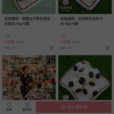
美姬饅頭 - 嫦娥仙子鮮乳造型
美姬饅頭 - 足球鮮乳造型刈
奶黃包-50g*6顆
包-50g*6顆
8折
8折
498
498
$
$
623
$
$
623
最新上架
最新上架
加入購物車
追蹤
購物車
mini boss - 『展期票』【 mini
美姬饅頭 - 足球鮮乳造型芝麻