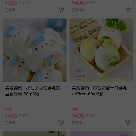
328
498
$
$
410
$
$
623
已售出 2
已售出 4
美姬饅頭 - 小仙女彩虹鮮乳造
美姬饅頭 - 綜合造型一口鮮乳
型銀絲卷-50g*6顆
小Pizza-60g*6顆
8折
8折
498
498
$
$
623
$
$
623
已售出 11
已售出 12