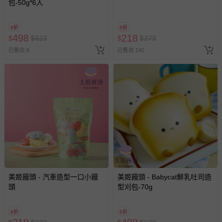
包-50g*6入
8折
8折
498
218
$
$
623
$
$
273
已售出 6
已售出 142
美姬饅頭 - 汽車造型一口小饅
美姬饅頭 - Babycat鮮乳吐司造
頭
型刈包-70g
8折
8折