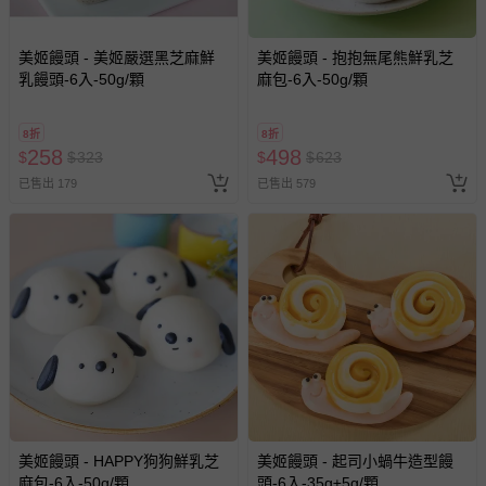
美姬饅頭 - 美姬嚴選黑芝麻鮮
美姬饅頭 - 抱抱無尾熊鮮乳芝
乳饅頭-6入-50g/顆
麻包-6入-50g/顆
8折
8折
258
498
$
$
323
$
$
623
已售出 179
已售出 579
美姬饅頭 - HAPPY狗狗鮮乳芝
美姬饅頭 - 起司小蝸牛造型饅
麻包-6入-50g/顆
頭-6入-35g±5g/顆