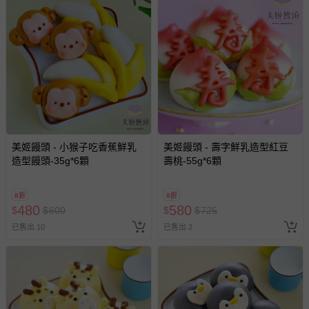
美姬饅頭 - 小猴子吃香蕉鮮乳
美姬饅頭 - 壽字鮮乳造型紅豆
造型饅頭-35g*6顆
壽桃-55g*6顆
8折
8折
480
580
$
$
600
$
$
725
已售出 10
已售出 2