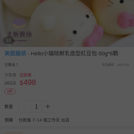
1/5
美姬饅頭
-
Hello小貓咪鮮乳造型紅豆包-50g*6顆
已售出 7
商品編號：1027030
市售價
促銷價
498
$
623
$
8折
1
數量
預購
付款後 7~14 個工作天 出貨