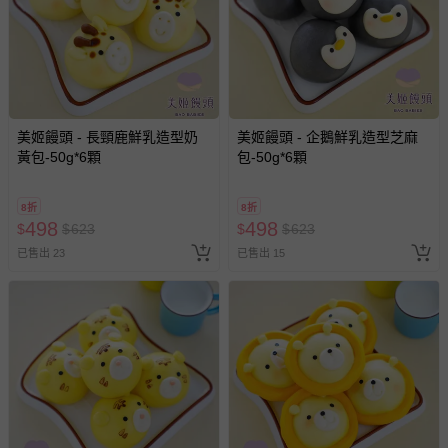
美姬饅頭 - 長頸鹿鮮乳造型奶
美姬饅頭 - 企鵝鮮乳造型芝麻
黃包-50g*6顆
包-50g*6顆
8折
8折
498
498
$
$
623
$
$
623
已售出 23
已售出 15