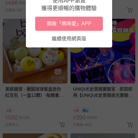
使用APP瀏覽
498
498
$
$
623
$
$
623
示字句等說明貼紙、封條者。
獲得更順暢的購物體驗
已售出 106
已售出 2
國際航空、客運、訂房等服務。
開啟「媽咪愛」APP
相關的退換貨辦理流程，可詳見：
退換貨 & 退款問題
繼續使用網頁版
其他常見問題：
運送服務：目前提供的運送僅限台灣本島。如您位於離島地
區，可能會無法配送，或須依據商品需加收離島運費。廠商
亦保留出貨與否的權利。離島、偏遠地區、樓層親送等加價
費用，可能會另需加收。
商品實際的配達日期，可於訂單個人資料內的查詢訂單內，
美姬饅頭 - 團圓球球餐盒迷你
UNIQUE史萊姆實驗室 - 即買即
已出貨通知之訊息為主。
紅豆包（一盒12顆）-每顆重量
用【UNIQUE史萊姆夜光實驗室
如您收到商品，請依正常流程檢查是否完好，若商品遇瑕疵
約 15g
@ 台北科教館 】2026/6/11-
8/30 (電子票券，於展期現場憑
情形，您可申請更換新品或退貨，請見：
退貨的辦理流程
。
8折
8折
訂單編號兌換，逾期作廢) (大
580
390
若您對於會員帳號、商品訂購與資訊、購物流程、付款方
$
$
725
$
$
490
人小孩均一價(3歲以上需購票))
式、折價券與購物金的使用、退貨及商品運送方式等有疑
已售出 4
已售出 4334
問，你可詳見：
媽咪愛客服中心
。