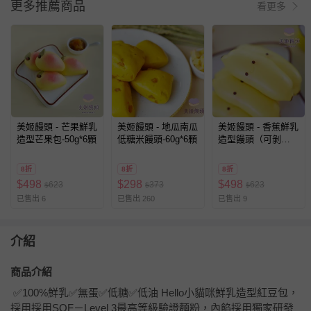
更多推薦商品
看更多
美姬饅頭 - 芒果鮮乳
美姬饅頭 - 地瓜南瓜
美姬饅頭 - 香蕉鮮乳
造型芒果包-50g*6顆
低糖米饅頭-60g*6顆
造型饅頭（可剝
皮）-35g*6顆
8折
8折
8折
$
498
$
298
$
498
623
373
623
$
$
$
已售出 6
已售出 260
已售出 9
介紹
商品介紹
✅100%鮮乳✅無蛋✅低糖✅低油 Hello小貓咪鮮乳造型紅豆包，
採用採用SQF－Level 3最高等級驗證麵粉，內餡採用獨家研發