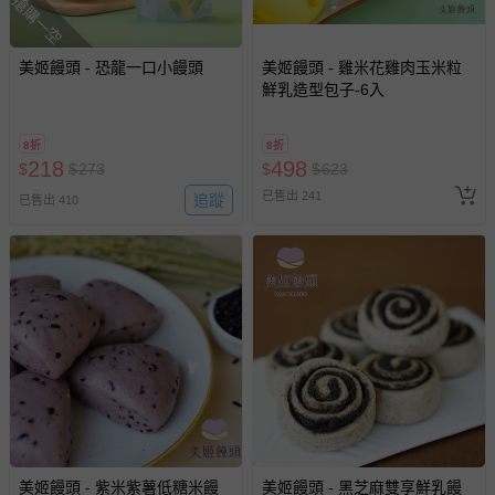
搶購一空
美姬饅頭 - 恐龍一口小饅頭
美姬饅頭 - 雞米花雞肉玉米粒
鮮乳造型包子-6入
8折
8折
218
498
$
$
273
$
$
623
已售出 241
追蹤
已售出 410
美姬饅頭 - 紫米紫薯低糖米饅
美姬饅頭 - 黑芝麻雙享鮮乳饅