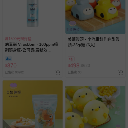
滿1500元贈好禮
美姬饅頭 - 小汽車鮮乳造型饅
病毒崩 VirusBom - 100ppm噴
頭-35g/顆 (6入)
劑隨身瓶-公司貨/最新效
期-100ml
8折
370
498
$
$
$
623
已售出 98982
已售出 38