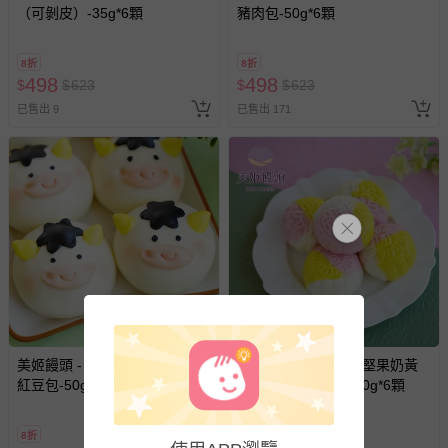
豫期範圍：
（可剝皮）-35g*6顆
豬肉包-50g*6顆
易於腐敗、保存期限較短或解約時即將逾期（例如生鮮
商品、食品等）。
8折
8折
客製化商品（例如客製生日書、姓名貼等）。
498
498
$
$
623
$
$
623
報紙、期刊或雜誌（惟書籍如經拆封、使用，則酌收整
已售出 9
已售出 171
新費用）。
經消費者拆封之影音商品或電腦軟體（例如 DVD、CD
等）。
非以有形媒介提供之數位內容或一經提供即為完成之線
上服務，經消費者事先同意始提供（例如線上課程、遊
戲或活動點數等）。
已拆封之以下類型商品：
-個人衛生用品（例如尿布、貼身衣物、泳裝、襪子、地
墊、寢具類等）。
-新生兒親膚衣物（嬰幼兒包巾與背巾、包屁衣、學習
美姬饅頭 - 扭轉乾坤牛牛鮮乳
美姬饅頭 - 花好月圓堅果奶黃
褲、紗布衣等）。
紅豆包-50g*6顆
鮮乳月餅造型饅頭-50g*6顆
-接觸性孕哺產品（奶嘴、奶瓶、擠乳器、哺乳衣、托腹
帶束縛衣、餐搖椅等）。
-其他原廠盒裝商品封口處已貼上「不可拆封」，或具警
8折
8折