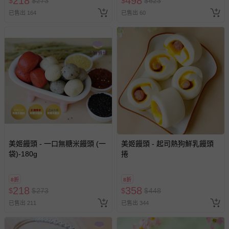
218
498
$
$
273
$
$
623
已售出 164
已售出 60
美姬饅頭 - 一口無糖米饅頭 (一
美姬饅頭 - 起司熱狗鮮乳饅頭
袋)-180g
捲
8折
8折
218
358
$
$
273
$
$
448
已售出 211
已售出 344