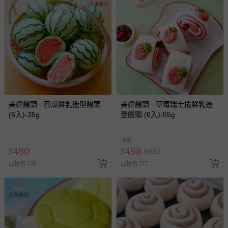
美姬饅頭 - 西瓜鮮乳造型饅頭
美姬饅頭 - 草莓瑞士捲鮮乳造
(6入)-35g
型饅頭 (6入)-55g
8折
480
498
$
$
$
623
已售出 176
已售出 777