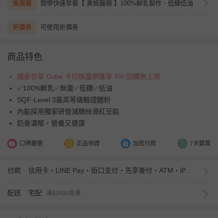
進團購
開學快速早餐【 美姬饅頭 】100%鮮乳製作、低糖低油
折價券
可使用折價券
商品特色
國泰世華 Cube 卡切換童樂匯享 5% 回饋無上限
✅100%鮮乳✅無蛋✅低糖✅低油
SQF-Level 3最高等級驗證麵粉
內餡採用獨家研發減糖絲滑紅豆餡
奶香濃郁，營養又健康
口碑嚴選
正品保證
加密付款
7天鑑賞
付款
信用卡・LINE Pay・街口支付・先享後付・ATM・iPASS MONEY
配送
宅配
滿$1600免運