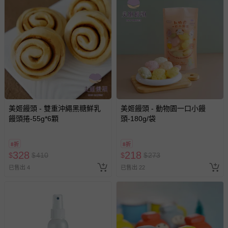
預購商品：預購為海外同步代購，遇缺貨即會通知媽咪並協
助取消退款事宜。
商品如因「價格、組合」等錯誤原因，導致無法安排出貨，
會主動以簡訊及mail通知訂單取消事宜，並將提供適當補
償。
美姬饅頭 - 雙重沖繩黑糖鮮乳
美姬饅頭 - 動物園一口小饅
饅頭捲-55g*6顆
頭-180g/袋
8折
8折
328
218
$
$
410
$
$
273
已售出 4
已售出 22