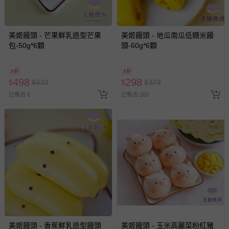
注意事項：非供即食,應充分加熱
退換貨須知
美姬饅頭 - 芒果鮮乳造型芒果
美姬饅頭 - 地瓜南瓜低糖米饅
您所購買的商品享有7天的鑑賞期／猶豫期權益，但此期間
包-50g*6顆
頭-60g*6顆
並非試用期，您所退回的商品必須是未經使用的全新狀態，
包含完整包裝、配件、說明文件及贈品等。
8折
8折
498
298
$
$
623
$
$
373
如需退換貨，請於收到商品7天（含例假日內提出），如為
已售出 6
已售出 260
瑕疵退換貨所產生的運費，將由媽咪愛負責處理，若非瑕疵
退貨，您可至『查詢訂單』>『已出貨』中查詢該筆訂單，
並點選『我要退貨』即可進行申請。若有相關退貨問題，請
至媽咪愛
LINE@客服ID: @mamilove
我們將依序為您處理
與服務，謝謝。
針對滿件折/滿額贈…等活動，如因部份退貨，而該訂單保
留商品未達活動門檻，將以原價計算，活動贈品亦需一併退
回。
部分商品依據消費者保護法的規定，不適用七天鑑賞期/猶
美姬饅頭 - 香蕉鮮乳造型饅頭
美姬饅頭 - 玉米高麗菜粉紅豬