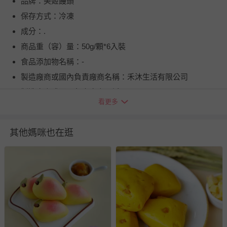
品牌：美姬饅頭
保存方式：冷凍
成分：.
商品重（容）量：50g/顆*6入裝
食品添加物名稱：-
製造廠商或國內負責廠商名稱：禾沐生活有限公司
製造廠商或國內負責廠商電話：0800-526988
看更多
製造廠商或國內負責廠商地址：台中市西屯區朝富路30號2
樓
其他媽咪也在逛
食品業者登錄字號：B-160218170-00000-4
投保產品責任險字號：.
健康食品字號/有機檢驗機構及證書字號：無
商品產地（國）：台灣
牛/豬肉產地（國）：不含牛/豬肉
過敏原：本產品含有牛奶、麩質穀物、堅果類(椰子)及其製
品