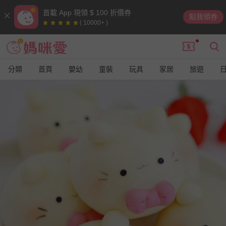
首載 App 現領 $ 100 折價券
點我領券
( 10000+ )
分類
首頁
嬰幼
童裝
玩具
家居
旅遊