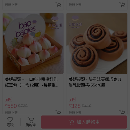
最新上架
最新上架
美姬饅頭 - 一口吃小壽桃鮮乳
美姬饅頭 - 雙重法芙娜巧克力
紅豆包（一盒12顆）-每顆重量
鮮乳饅頭捲-55g*6顆
約 15g
8折
8折
580
328
$
$
725
$
$
410
最新上架
最新上架
加入購物車
追蹤
購物車