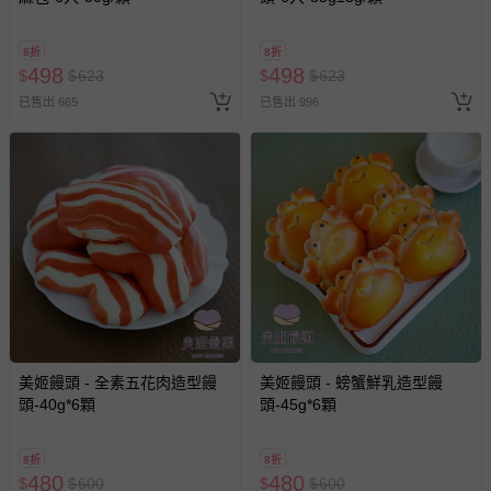
8折
8折
498
498
$
$
623
$
$
623
已售出 665
已售出 996
美姬饅頭 - 全素五花肉造型饅
美姬饅頭 - 螃蟹鮮乳造型饅
頭-40g*6顆
頭-45g*6顆
8折
8折
480
480
$
$
600
$
$
600