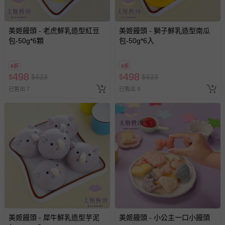
美姬饅頭 - 老虎鮮乳造型紅豆
美姬饅頭 - 獅子鮮乳造型南瓜
包-50g*6顆
包-50g*6入
8折
8折
498
498
$
$
623
$
$
623
已售出 7
已售出 9
美姬饅頭 - 犀牛鮮乳造型芋泥
美姬饅頭 - 小公主一口小饅頭