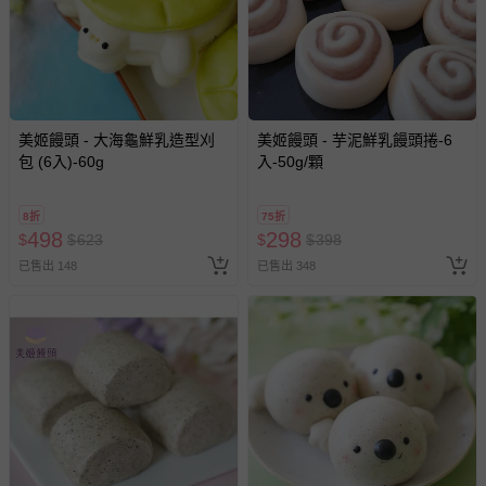
美姬饅頭 - 大海龜鮮乳造型刈
美姬饅頭 - 芋泥鮮乳饅頭捲-6
包 (6入)-60g
入-50g/顆
8折
75折
498
298
$
$
623
$
$
398
已售出 148
已售出 348