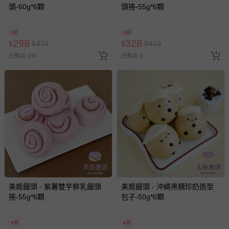
頭-60g*6顆
頭捲-55g*6顆
8折
8折
298
328
$
$
373
$
$
410
已售出 190
已售出 2
美姬饅頭 - 紫薯雙芋鮮乳饅頭
美姬饅頭 - 沖繩黑糖珍奶造型
捲-55g*6顆
包子-50g*6顆
8折
8折