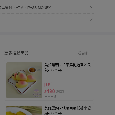
享後付・ATM・iPASS MONEY
更多推薦商品
看更多
美姬饅頭 - 芒果鮮乳造型芒果
包-50g*6顆
8折
498
$623
$
已售出 5
美姬饅頭 - 地瓜南瓜低糖米饅
頭-60g*6顆