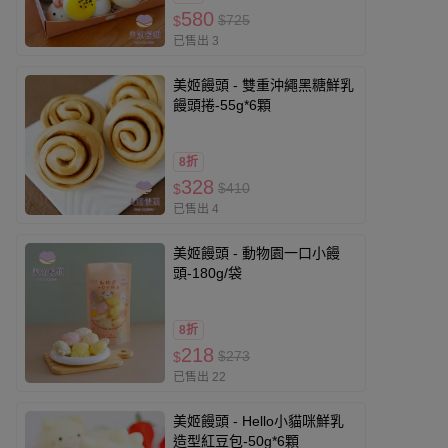
580
$725
$
已售出 3
美姬饅頭 - 雙重沖繩黑糖鮮乳
饅頭捲-55g*6顆
8折
328
$410
$
已售出 4
美姬饅頭 - 動物園一口小饅
頭-180g/袋
8折
218
$273
$
已售出 22
美姬饅頭 - Hello小貓咪鮮乳
造型紅豆包-50g*6顆