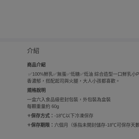
介紹
商品介紹
✅100%鮮乳✅無蛋✅低糖✅低油 綜合造型一口鮮乳小Piz
香濃郁，搭配起司與火腿，大人小孩都喜歡。
規格說明
一盒六入食品級密封包裝，外包裝為盒裝
每顆重量約 60g
⚜️
保存方式：
-18℃以下冷凍保存
⚜️
保存期限：
六個月（係指未開封儲存-18℃可保存天