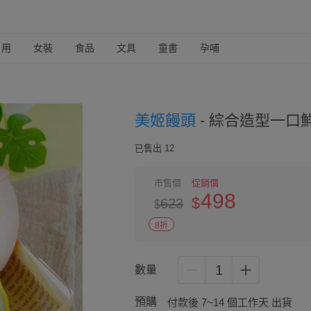
日用
女裝
食品
文具
童書
孕哺
美姬饅頭
-
綜合造型一口鮮乳小
已售出 12
市售價
促銷價
498
$
623
$
8折
1
數量
預購
付款後 7~14 個工作天 出貨