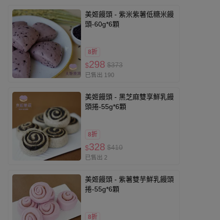
美姬饅頭 - 紫米紫薯低糖米饅
頭-60g*6顆
8折
298
$373
$
已售出 190
美姬饅頭 - 黑芝麻雙享鮮乳饅
頭捲-55g*6顆
8折
328
$410
$
已售出 2
美姬饅頭 - 紫薯雙芋鮮乳饅頭
捲-55g*6顆
8折