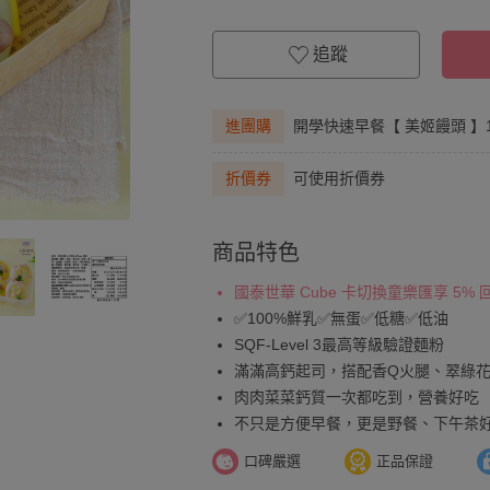
追蹤
進團購
開學快速早餐【 美姬饅頭 】
折價券
可使用折價券
商品特色
國泰世華 Cube 卡切換童樂匯享 5%
✅100%鮮乳✅無蛋✅低糖✅低油
SQF-Level 3最高等級驗證麵粉
滿滿高鈣起司，搭配香Q火腿、翠綠
肉肉菜菜鈣質一次都吃到，營養好吃
不只是方便早餐，更是野餐、下午茶
口碑嚴選
正品保證