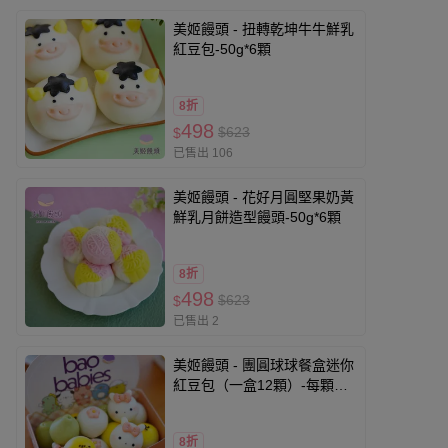
美姬饅頭 - 扭轉乾坤牛牛鮮乳
紅豆包-50g*6顆
8折
498
$623
$
已售出 106
美姬饅頭 - 花好月圓堅果奶黃
鮮乳月餅造型饅頭-50g*6顆
8折
498
$623
$
已售出 2
美姬饅頭 - 團圓球球餐盒迷你
紅豆包（一盒12顆）-每顆重
量約 15g
8折