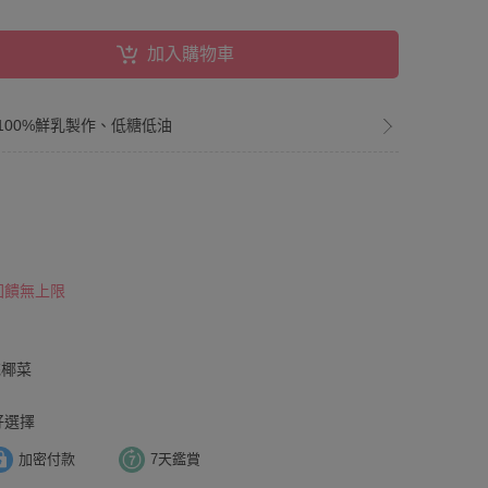
加入購物車
100%鮮乳製作、低糖低油
 回饋無上限
花椰菜
好選擇
加密付款
7天鑑賞