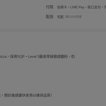
付款
信用卡・LINE Pay・街口支付・先
配送
宅配
滿$1600免運
za，採用SQF－Level 3最高等級驗證麵粉，奶
數，開封後請盡快食用以確保品質）