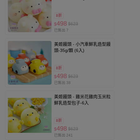
8折
498
$623
$
已售出 7
美姬饅頭 - 小汽車鮮乳造型饅
頭-35g/顆 (6入)
8折
498
$623
$
已售出 38
美姬饅頭 - 雞米花雞肉玉米粒
鮮乳造型包子-6入
8折
498
$623
$
已售出 241