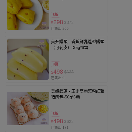
8折
298
$373
$
已售出 260
美姬饅頭 - 香蕉鮮乳造型饅頭
（可剝皮）-35g*6顆
8折
498
$623
$
已售出 9
美姬饅頭 - 玉米高麗菜粉紅豬
豬肉包-50g*6顆
8折
498
$623
$
已售出 171